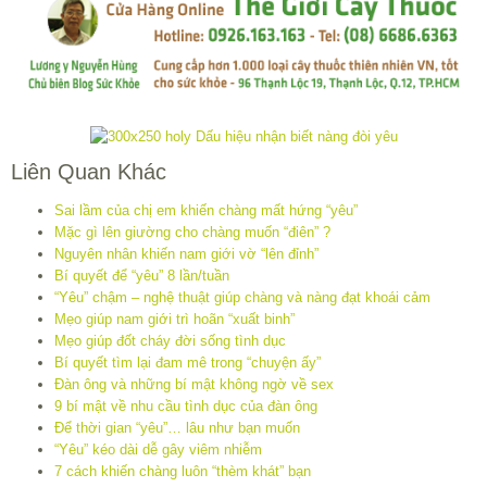
Liên Quan Khác
Sai lầm của chị em khiến chàng mất hứng “yêu”
Mặc gì lên giường cho chàng muốn “điên” ?
Nguyên nhân khiến nam giới vờ “lên đỉnh”
Bí quyết để “yêu” 8 lần/tuần
“Yêu” chậm – nghệ thuật giúp chàng và nàng đạt khoái cảm
Mẹo giúp nam giới trì hoãn “xuất binh”
Mẹo giúp đốt cháy đời sống tình dục
Bí quyết tìm lại đam mê trong “chuyện ấy”
Đàn ông và những bí mật không ngờ về sex
9 bí mật về nhu cầu tình dục của đàn ông
Để thời gian “yêu”… lâu như bạn muốn
“Yêu” kéo dài dễ gây viêm nhiễm
7 cách khiến chàng luôn “thèm khát” bạn