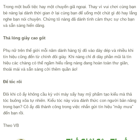
Trong một buổi tiệc hay một chuyến giã ngoại. Thay vì vui chơi cùng bạn
bè nàng lại dành thời gian ở lại cùng bạn để uống một chút gì đó hay lắng
nghe bạn nói chuyện. Chứng tỏ nàng đã dành tình cảm thực sự cho bạn
và sẵn sàng hiến dâng.
Thả lỏng giày cao gót
Phụ nữ trên thế giới mỗi năm dành hàng tỷ đô vào dày dép và nhiều khi
tín hiệu cũng đến từ chính đôi giày. Khi nàng chỉ đi dày phần mũi là tín
hiệu các chàng có thể ngầm hiểu rằng nàng đang hoàn toàn thư giãn,
thoải mái và sẵn sàng cởi thêm quần áo!
Để tóc rối
Đôi khi cô ấy không cầu kỳ với máy sấy hay mỹ phẩm tạo kiểu mà thả
tóc buông xõa tự nhiên. Kiểu tóc này vừa đánh thức con người bản năng
trong bạn? Cô ấy đã thành công trong việc nhắn gửi tín hiệu “mây mưa”
đến bạn rồi.
Theo VB