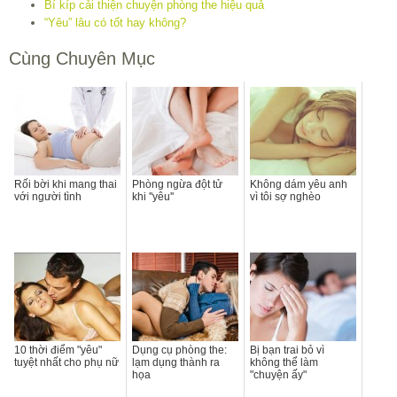
Bí kíp cải thiện chuyện phòng the hiệu quả
“Yêu” lâu có tốt hay không?
Cùng Chuyên Mục
Rối bời khi mang thai
Phòng ngừa đột tử
Không dám yêu anh
với người tình
khi ''yêu''
vì tôi sợ nghèo
10 thời điểm "yêu"
Dụng cụ phòng the:
Bị bạn trai bỏ vì
tuyệt nhất cho phụ nữ
lạm dụng thành ra
không thể làm
họa
"chuyện ấy"