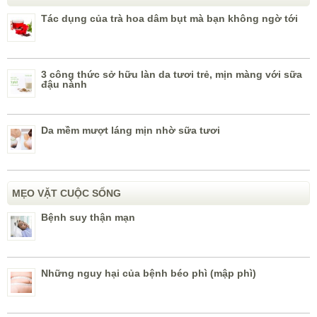
Tác dụng của trà hoa dâm bụt mà bạn không ngờ tới
3 công thức sở hữu làn da tươi trẻ, mịn màng với sữa
đậu nành
Da mềm mượt láng mịn nhờ sữa tươi
MẸO VẶT CUỘC SỐNG
Bệnh suy thận mạn
Những nguy hại của bệnh béo phì (mập phì)