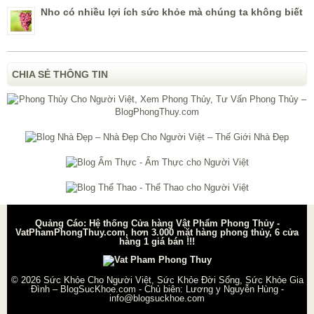
Nho có nhiều lợi ích sức khỏe mà chúng ta không biết
CHIA SẺ THÔNG TIN
Quảng Cáo: Hệ thống Cửa hàng Vật Phẩm Phong Thủy -
VatPhamPhongThuy.com, hơn 3.000 mặt hàng phong thủy, 6 cửa
hàng 1 giá bán !!!
© 2026
Sức Khỏe Cho Người Việt, Sức Khỏe Đời Sống, Sức Khỏe Gia
Đình – BlogSucKhoe.com
- Chủ biên:
Lương y Nguyễn Hùng
-
info@blogsuckhoe.com