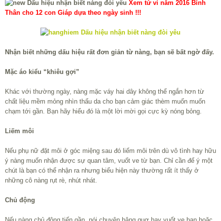
Xem tử vi năm 2016 Bính
Thân cho 12 con Giáp dựa theo ngày sinh !!!
Nhận biết những dấu hiệu rất đơn giản từ nàng, bạn sẽ bất ngờ đấy.
Mặc áo kiểu “khiêu gợi”
Khác với thường ngày, nàng mặc váy hai dây không thể ngắn hơn từ
chất liệu mềm mỏng nhìn thấu da cho bạn cảm giác thèm muốn muốn
chạm tới gần. Bạn hãy hiểu đó là một lời mời gọi cực kỳ nóng bỏng.
Liếm môi
Nếu phụ nữ đặt môi ở góc miệng sau đó liếm môi trên dù vô tình hay hữu
ý nàng muốn nhận được sự quan tâm, vuốt ve từ bạn. Chỉ cần để ý một
chút là bạn có thể nhận ra nhưng biểu hiện này thường rất ít thấy ở
những cô nàng rụt rè, nhút nhát.
Chủ động
Nếu nàng chủ động tiến gần, nói chuyện bâng quơ hay vuốt ve bạn hoặc