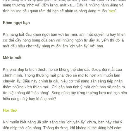
nàng thường “nhờ vả” đấm lưng, mát xa… Đây là những hành động vô
tình nhưng nếu quan tâm thì bạn sẽ nhận ra nàng đang muốn “
sex
”.
Khen ngợi bạn
Khi nàng bắt đầu khen ngợi bạn với bờ môi, ánh mắt quyến rũ hay khen
cơ thể đầy nóng bỏng của bạn với những ngôn từ đầy âu yếm thì đó là
một dấu hiệu cho thấy nàng muốn làm “chuyện ấy” với bạn.
Mở to mắt
Khi phái đẹp bị kích thích, họ sẽ không thể che dấu được đôi mắt của
chính mình. Thông thường mắt phái đẹp sẽ mở to hơn khi muốn làm
chuyện ấy. Điều này chính là dấu hiệu cơ thể nàng sẵn sàng tiếp nhận
thêm những kích thích mới. Chỉ cần bạn tinh ý một chút bạn sẽ nhận ra
tín hiệu nàng đã “sẵn sàng”. Song cũng tùy từng trường hợp mà bạn nên
hiểu nàng có ý hay không nhé?
Hơi thở
Khi muốn biết nàng đã sẵn sàng cho “chuyện ấy” chưa, bạn hãy chú ý
đến nhịp thở của nàng. Thông thường, khi không bị tác động bởi cảm