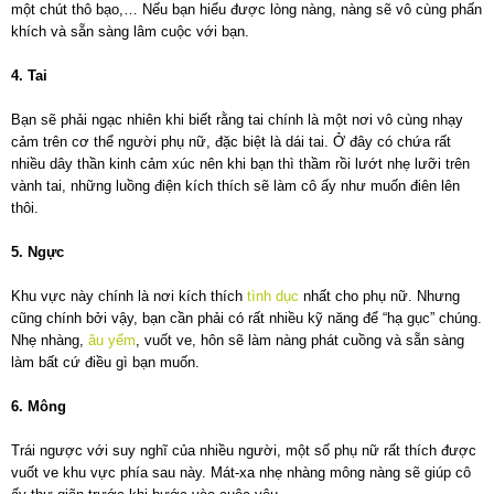
một chút thô bạo,… Nếu bạn hiểu được lòng nàng, nàng sẽ vô cùng phấn
khích và sẵn sàng lâm cuộc với bạn.
4. Tai
Bạn sẽ phải ngạc nhiên khi biết rằng tai chính là một nơi vô cùng nhạy
cảm trên cơ thể người phụ nữ, đặc biệt là dái tai. Ở đây có chứa rất
nhiều dây thần kinh cảm xúc nên khi bạn thì thầm rồi lướt nhẹ lưỡi trên
vành tai, những luồng điện kích thích sẽ làm cô ấy như muốn điên lên
thôi.
5. Ngực
Khu vực này chính là nơi kích thích
tình dục
nhất cho phụ nữ. Nhưng
cũng chính bởi vậy, bạn cần phải có rất nhiều kỹ năng để “hạ gục” chúng.
Nhẹ nhàng,
âu yếm
, vuốt ve, hôn sẽ làm nàng phát cuồng và sẵn sàng
làm bất cứ điều gì bạn muốn.
6. Mông
Trái ngược với suy nghĩ của nhiều người, một số phụ nữ rất thích được
vuốt ve khu vực phía sau này. Mát-xa nhẹ nhàng mông nàng sẽ giúp cô