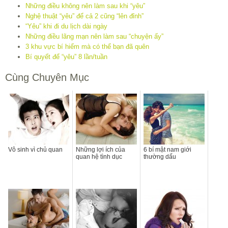
Những điều không nên làm sau khi “yêu”
Nghệ thuật “yêu” để cả 2 cũng “lên đỉnh”
“Yêu” khi đi du lịch dài ngày
Những điều lãng mạn nên làm sau “chuyện ấy”
3 khu vực bí hiểm mà có thể bạn đã quên
Bí quyết để “yêu” 8 lần/tuần
Cùng Chuyên Mục
Vô sinh vì chủ quan
Những lợi ích của
6 bí mật nam giới
quan hệ tình dục
thường dấu