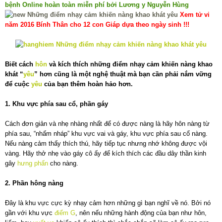
bệnh Online hoàn toàn miễn phí bởi Lương y Nguyễn Hùng
Xem tử vi
năm 2016 Bính Thân cho 12 con Giáp dựa theo ngày sinh !!!
Biết cách
hôn
và kích thích những điểm nhạy cảm khiến nàng khao
khát “
yêu
” hơn cũng là một nghệ thuật mà bạn cần phải nắm vững
để cuộc
yêu
của bạn thêm hoàn hảo hơn.
1. Khu vực phía sau cổ, phần gáy
Cách đơn giản và nhẹ nhàng nhất để có được nàng là hãy hôn nàng từ
phía sau, “nhấm nháp” khu vực vai và gáy, khu vực phía sau cổ nàng.
Nếu nàng cảm thấy thích thú, hãy tiếp tục nhưng nhớ không được vội
vàng. Hãy thở nhẹ vào gáy cô ấy để kích thích các đầu dây thần kinh
gây
hưng phấn
cho nàng.
2. Phần hông nàng
Đây là khu vực cực kỳ nhạy cảm hơn những gì bạn nghĩ về nó. Bởi nó
gần với khu vực
điểm G
, nên nếu những hành động của bạn như hôn,