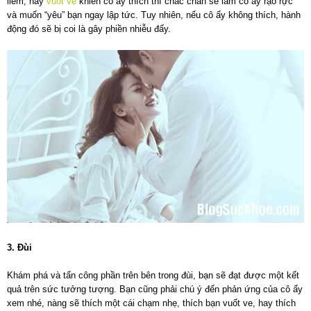
liếm, hay
vuốt ve
khiến cô ấy thích thì chắc chắn sẽ làm cô ấy rạo rực
và muốn “yêu” bạn ngay lập tức. Tuy nhiên, nếu cô ấy không thích, hành
động đó sẽ bị coi là gây phiền nhiễu đấy.
3. Đùi
Khám phá và tấn công phần trên bên trong đùi, bạn sẽ đạt được một kết
quả trên sức tưởng tượng. Bạn cũng phải chú ý đến phản ứng của cô ấy
xem nhé, nàng sẽ thích một cái chạm nhẹ, thích bạn vuốt ve, hay thích