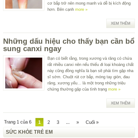
cơ bắp trở nên mong manh và dễ bị kích động
hơn. Bên cạnh
more »
XEM THÊM
Những dấu hiệu cho thấy bạn cần bổ
sung canxi ngay
Bạn có biết rằng, trong xương và răng có chứa
rất nhiều canxi nên nếu thiếu đi loại khoáng chất
này cũng đồng nghĩa là bạn sẽ phải tìm gặp nha
sĩ sớm. Chuột rút cơ bắp, móng tay giòn, đau
răng, xương yếu… là một trong những triệu
chứng thường gặp của tình trạng
more »
XEM THÊM
Trang 1 của 6
1
2
3
...
»
Cuối »
SỨC KHỎE TRẺ EM