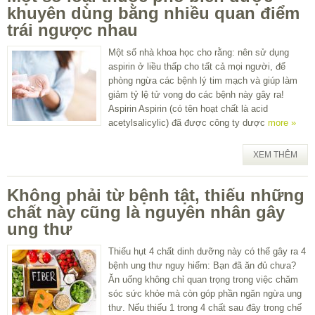
khuyên dùng bằng nhiều quan điểm
trái ngược nhau
Một số nhà khoa học cho rằng: nên sử dụng
aspirin ở liều thấp cho tất cả mọi người, để
phòng ngừa các bệnh lý tim mạch và giúp làm
giảm tỷ lệ tử vong do các bệnh này gây ra!
Aspirin Aspirin (có tên hoạt chất là acid
acetylsalicylic) đã được công ty dược
more »
XEM THÊM
Không phải từ bệnh tật, thiếu những
chất này cũng là nguyên nhân gây
ung thư
Thiếu hụt 4 chất dinh dưỡng này có thể gây ra 4
bệnh ung thư nguy hiểm: Bạn đã ăn đủ chưa?
Ăn uống không chỉ quan trọng trong việc chăm
sóc sức khỏe mà còn góp phần ngăn ngừa ung
thư. Nếu thiếu 1 trong 4 chất sau đây trong chế