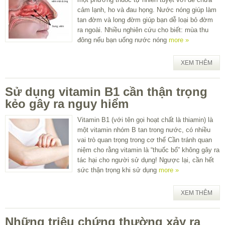
cảm lạnh, ho và đau họng. Nước nóng giúp làm
tan đờm và long đờm giúp bạn dễ loại bỏ đờm
ra ngoài. Nhiều nghiên cứu cho biết: mùa thu
đông nếu bạn uống nước nóng
more »
XEM THÊM
Sử dụng vitamin B1 cần thận trọng
kẻo gây ra nguy hiểm
Vitamin B1 (với tên gọi hoạt chất là thiamin) là
một vitamin nhóm B tan trong nước, có nhiều
vai trò quan trọng trong cơ thể Cần tránh quan
niệm cho rằng vitamin là “thuốc bổ” không gây ra
tác hại cho người sử dụng! Ngược lại, cần hết
sức thận trọng khi sử dụng
more »
XEM THÊM
Những triệu chứng thường xảy ra