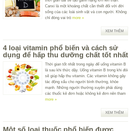
thời gian dài sẽ tạo gánh nặng lớn lên thận.
Canxi là một khoáng chất cần thiết đối với đời
sống của các loài sinh vật và con người. Không
chỉ đóng vai trò
more »
XEM THÊM
4 loại vitamin phổ biến và cách sử
dụng để hấp thu dưỡng chất tốt nhất
Thời gian tốt nhất trong ngày để uống vitamin B
là sau khi thức dậy. Uống vitamin B trong khi đói
sẽ giúp hấp thu vitamin. Các vitamin không gây
tác động xấu cho người bình thường, khỏe
mạnh. Những người thường xuyên phải dùng
các thuốc kê đơn hoặc không kê đơn nên tham
more »
XEM THÊM
Một số loại thuốc phổ biến được