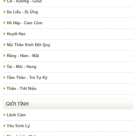
Cơ - Xương - Gout
Da Liễu - Dị Ứng
Hô Hấp - Cảm Cúm
Huyết Học
Nội Thần Kinh Đột Quỵ
Răng - Hàm - Mặt
Tai - Mũi - Họng
Tâm Thần - Trẻ Tự Kỷ
Thận - Tiết Niệu
GIỚI TÍNH
Lãnh Cảm
Yếu Sinh Lý