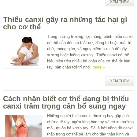
XEM THÊM
Thiếu canxi gây ra những tác hại gì
cho cơ thể
Trong những trường hợp nặng, bệnh thiếu canxi
có thể dẫn đến co thắt cơ, đãng trí hoặc mất trí
nhớ, móng giòn, và nguy hiểm hơn là dễ gãy
xương hoặc loãng xương.. Thiếu canxi có thể
biểu hiện trên nhiều bộ phận của cơ thể từ bàn
tay, bàn chân tới trí nhớ.
more »
XEM THÊM
Cách nhận biết cơ thể đang bị thiếu
canxi trầm trọng cần bổ sung ngay
Những người thiếu canxi thường hay gặp phải
chứng tê tay, ngứa lòng bàn tay và có xu hướng
mỏi, muốn bẻ khớp tay. Đó là bởi nồng độ canxi
thấp trong cơ thể sẽ làm cho dây thần kinh và