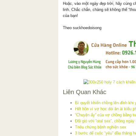
Hoặc, vào một ngày đẹp trời, hãy cùng 
linh. Chắc chắn, chàng sẽ không thể “tho
của bạn!
Theo suckhoedoisong
Liên Quan Khác
Bí quyết khiến chồng lên đỉnh khi 
Hết hồn vì vợ học đòi ân ái kiểu 
“Chuyện ấy” của vợ chồng bằng tu
Đổi gió với ”oral sex”, chồng ngày
Triệu chứng bệnh nghiện sex
3 bước để cuộc “yêu” đầu thăng h