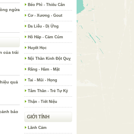
Béo Phì - Thiếu Cân
phòng ngừa
Cơ - Xương - Gout
Da Liễu - Dị Ứng
Hô Hấp - Cảm Cúm
Huyết Học
 của trái
Nội Thần Kinh Đột Quỵ
Răng - Hàm - Mặt
Tai - Mũi - Họng
hiệu quả
Tâm Thần - Trẻ Tự Kỷ
Thận - Tiết Niệu
 cảnh báo
GIỚI TÍNH
Lãnh Cảm