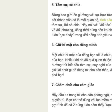
5. Tâm sự, sẻ chia
Đừng bao giờ lên giường với sự bực tức
bất thành văn đó là mối quan hệ,
tình cả
tâm sự, lời sẻ chia. Hãy nói với “đối tác
về đối phương, đồng thời cũng nên khích 
luôn “rực cháy” trong đời sống tình yêu 
6. Giữ bí mật cho riêng mình
Một chút bí mật của riêng bạn sẽ là chút 
của bạn. Nhiều khi do đã quá quen thuộc
hướng trút hết bầu tâm sự, suy nghĩ của
giữ lại chút gì đó riêng tư cho bản thân
phá bạn!
7. Chăm chút cho cảm giác
Hãy đầu tư trang trí cho căn phòng ngủ, 
quyến rũ. Bạn có thể dùng vải lụa mềm
gợi tình để cả 2 cùng luôn cảm thấy “rạo 