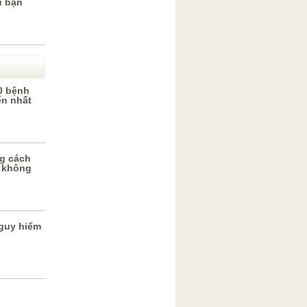
u bạn
0 bệnh
ến nhất
g cách
 không
guy hiểm