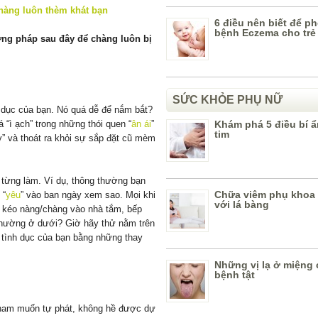
6 điều nên biết để 
bệnh Eczema cho trẻ
ng pháp sau đây để chàng luôn bị
SỨC KHỎE PHỤ NỮ
h dục của bạn. Nó quá dễ để nắm bắt?
 “ì ạch” trong những thói quen “
ân ái
”
Khám phá 5 điều bí ẩn
tim
ậy” và thoát ra khỏi sự sắp đặt cũ mèm
 từng làm. Ví dụ, thông thường bạn
Chữa viêm phụ khoa 
 “
yêu
” vào ban ngày xem sao. Mọi khi
với lá bàng
ử kéo nàng/chàng vào nhà tắm, bếp
 thường ở dưới? Giờ hãy thử nằm trên
 tình dục của bạn bằng những thay
Những vị lạ ở miệng
bệnh tật
am muốn tự phát, không hề được dự