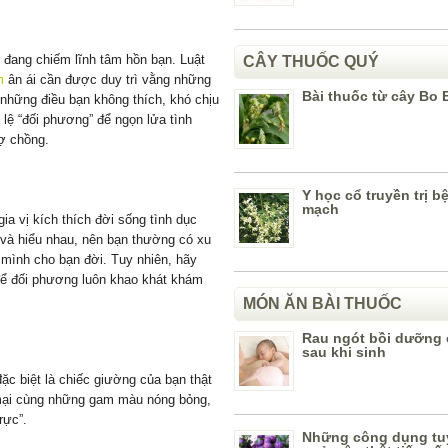
 đang chiếm lĩnh tâm hồn bạn. Luật
CÂY THUỐC QUÝ
m
ân ái cần được duy trì vằng những
Bài thuốc từ cây Bo 
” những điều bạn không thích, khó chịu
lệ “đối phương” để ngọn lửa tình
vợ chồng.
Y học cổ truyền trị b
mạch
gia vị kích thích đời sống tình dục
 và hiểu nhau, nên bạn thường có xu
 mình cho bạn đời. Tuy nhiên, hãy
, để đối phương luôn khao khát khám
MÓN ĂN BÀI THUỐC
Rau ngót bồi dưỡng
sau khi sinh
đặc biệt là chiếc giường của bạn thật
 mại cùng những gam màu nóng bỏng,
rực”.
Những công dụng tuy