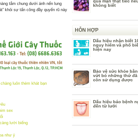
quả mận thật tiếc nế
chàng tắm chung dưới ánh nến lung
không biết
át” khỏi sự tấn công đầy quyến rũ này
HỖN HỢP
Dấu hiệu nhận biết 1
nguy hiểm và phổ bi
hiện nay
Bảo vệ sức khỏe bằn
vứt bỏ những thứ đã
còn sử dụng được
Dấu hiệu báo bệnh n
yêu
đến từ lưỡi
phim sex
ổi
 càng lười biếng
oa như ý