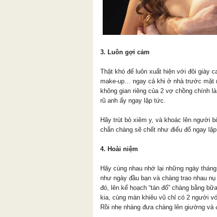
3. Luôn gợi cảm
Thật khó để luôn xuất hiện với đôi giày 
make-up… ngay cả khi ở nhà trước mặt 
không gian riêng của 2 vợ chồng chính l
rũ anh ấy ngay lập tức.
Hãy trút bỏ xiêm y, và khoác lên người b
chắn chàng sẽ chết như điếu đổ ngay lập
4. Hoài niệm
Hãy cùng nhau nhớ lại những ngày tháng
như ngày đầu bạn và chàng trao nhau nụ
đó, lên kế hoạch “tán đổ” chàng bằng bữ
kia, cùng màn khiêu vũ chỉ có 2 người 
Rồi nhẹ nhàng đưa chàng lên giường và 