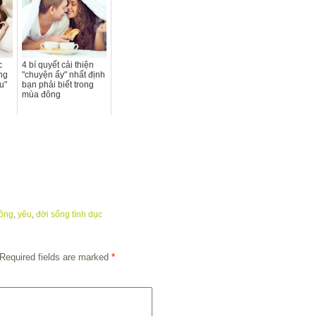
c
4 bí quyết cải thiện
ng
"chuyện ấy" nhất định
u"
bạn phải biết trong
mùa đông
ồng
,
yêu
,
đời sống tình dục
Required fields are marked
*