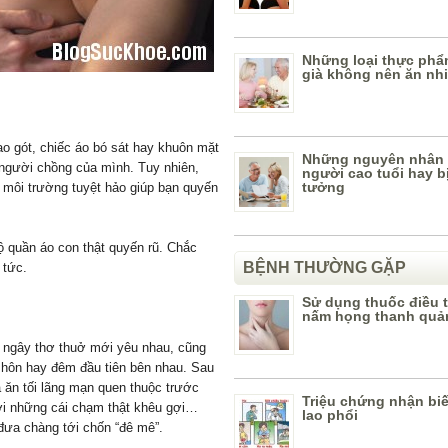
Những loại thực ph
già không nên ăn nh
cao gót, chiếc áo bó sát hay khuôn mặt
Những nguyên nhân 
người chồng của mình. Tuy nhiên,
người cao tuổi hay b
tưởng
à môi trường tuyệt hảo giúp bạn quyến
ộ quần áo con thật quyến rũ. Chắc
BỆNH THƯỜNG GẶP
 tức.
Sử dụng thuốc điều t
nấm họng thanh quả
 ngây thơ thuở mới yêu nhau, cũng
 hôn hay đêm đầu tiên bên nhau. Sau
a ăn tối lãng mạn quen thuộc trước
Triệu chứng nhận bi
với những cái chạm thật khêu gợi…
lao phổi
đưa chàng tới chốn “đê mê”.