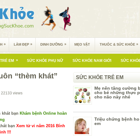
»
»
»
»
NH
LÀM ĐẸP
DINH DƯỠNG
MẸO VẶT
THUỐC & SỨC KHỎE
»
TRẺ EM
SỨC KHỎE PHỤ NỮ
SỨC KHỎE NAM GIỚI
SỨC KHỎE
luôn “thèm khát”
SỨC KHỎE TRẺ EM
Mẹ nên tăng cường 
cho bé những thực p
22133
views
cho não này nhé
Khám bệnh Online hoàn
Triệu chứng bệnh ho 
ùng
em
Xem tử vi năm 2016 Bính
nh !!!