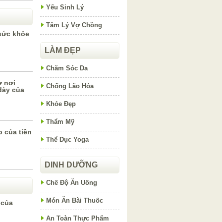
Yếu Sinh Lý
Tâm Lý Vợ Chồng
 sức khỏe
LÀM ĐẸP
Chăm Sóc Da
ờ nơi
Chống Lão Hóa
dày của
Khỏe Đẹp
Thẩm Mỹ
 của tiền
Thể Dục Yoga
DINH DƯỠNG
Chế Độ Ăn Uống
Món Ăn Bài Thuốc
 của
An Toàn Thực Phẩm