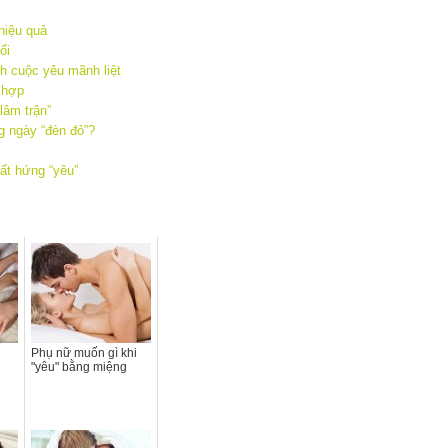
hiệu quả
ổi
ch cuộc yêu mãnh liệt
 hợp
lâm trận”
g ngày “đèn đỏ”?
ất hứng “yêu”
Phụ nữ muốn gì khi
"yêu" bằng miệng