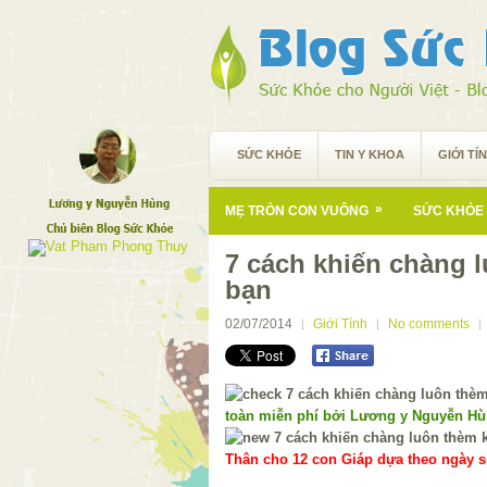
SỨC KHỎE
TIN Y KHOA
GIỚI TÍ
»
MẸ TRÒN CON VUÔNG
SỨC KHỎE 
7 cách khiến chàng 
bạn
02/07/2014
Giới Tính
No comments
toàn miễn phí bởi Lương y Nguyễn H
Thân cho 12 con Giáp dựa theo ngày si