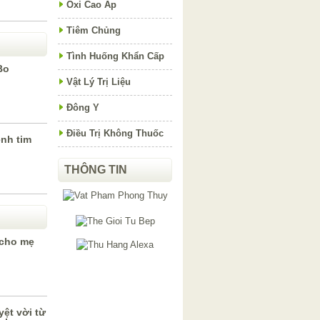
Oxi Cao Áp
Tiêm Chủng
Tình Huống Khẩn Cấp
Bo
Vật Lý Trị Liệu
Đông Y
Điều Trị Không Thuốc
ệnh tim
THÔNG TIN
 cho mẹ
ệt vời từ