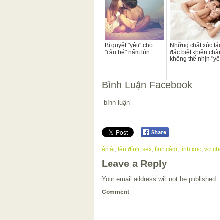
Bí quyết "yêu" cho
Những chất xúc tá
"cậu bé" nấm lùn
đặc biệt khiến chà
không thể nhịn "yê
Bình Luận Facebook
bình luận
ân ái
,
lên đỉnh
,
sex
,
tình cảm
,
tình dục
,
vợ ch
Leave a Reply
Your email address will not be published.
Comment