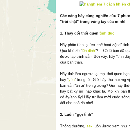
Các nàng hãy cùng nghiên cứu 7 phươ
“trói chặt” trong vòng tay của mình!
1. Thay đổi thói quen
tình dục
Hãy phân tích lại “cơ chế hoạt động” tìn
Quá khó để “
lên đỉnh
”?… Có lẽ bạn đã quá
được lập trình sẵn. Bởi vậy, hãy “tỉnh d
của bản thân.
Hãy thử làm ngược lại mọi thói quen bạn
hay “
yêu
” trong tối; Giờ hãy thử hương vị
bạn vẫn “ân ái” trên giường? Giờ hãy th
hay bất kỳ nơi nào khác lạ. Mọi khi bạn
cô ấy/anh ấy! Hãy tự làm mới cuộc sống
đổi nho nhỏ đó nhé!
2. Luôn “gợi tình”
Thông thường,
sex
luôn được xem như h