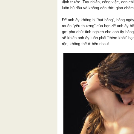
định trước. Tuy nhiên, công việc, con cá
luôn bù đầu và không còn thời gian chă
Để anh ấy không bị “hụt hẫng”, hàng ngà
muốn “yêu thương” của bạn để anh ấy biết
gợi pha chút tinh nghịch cho anh ấy hàn
sẽ khiến anh ấy luôn phải “thèm khát” b
rộn, không thể ở bên nhau!