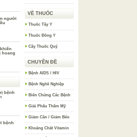
VỀ THUỐC
ẩm người
iều
Thuốc Tây Y
Thuốc Đông Y
Cây Thuốc Quý
khiến
ị hoang
CHUYÊN ĐỀ
Bệnh AIDS / HIV
Bệnh Nghề Nghiệp
rị bệnh
Biến Chứng Các Bệnh
n
Giải Phẩu Thẩm Mỹ
Giảm Cân / Giảm Béo
ết bệnh
Khoáng Chất Vitamin