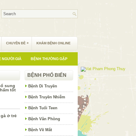
»
CHUYÊN ĐỀ
KHÁM BỆNH ONLINE
 NGƯỜI GIÀ
BỆNH THƯỜNG GẶP
BỆNH PHỔ BIẾN
bổ sung
Bệnh Di Truyền
hẩm tốt
Bệnh Truyền Nhiễm
Bệnh Tuổi Teen
gà ở trẻ
Bệnh Văn Phòng
Bệnh Về Mắt