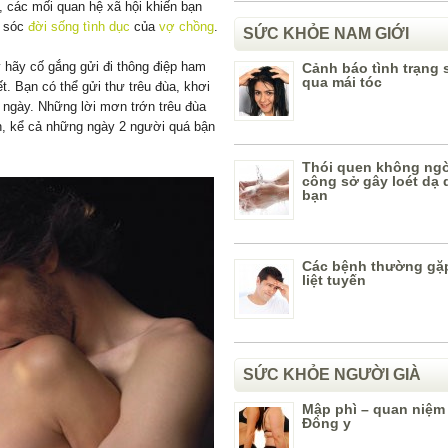
i, các mối quan hệ xã hội khiến bạn
m sóc
đời sống tình dục
của
vợ chồng
.
SỨC KHỎE NAM GIỚI
y hãy cố gắng gửi đi thông điệp ham
Cảnh báo tình trạng
qua mái tóc
. Bạn có thể gửi thư trêu đùa, khơi
g ngày. Những lời mơn trớn trêu đùa
ạn, kể cả những ngày 2 người quá bận
Thói quen không ng
công sở gây loét dạ 
bạn
Các bệnh thường gặp
liệt tuyến
SỨC KHỎE NGƯỜI GIÀ
Mập phì – quan niệm
Đông y