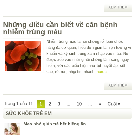
XEM THÊM
Những điều cần biết về căn bệnh
nhiễm trùng máu
Nhiễm trùng máu là hội chứng rối loạn chức
năng đa cơ quan, hiểu đơn giản là hiện tượng vi
khuẩn và ký sinh trùng xâm nhập vào máu. Nó
được xếp vào những hội chứng lâm sàng nguy
hiểm, với các biểu hiện như tụt huyết áp, sốt
cao, rét run, nhịp tim nhanh
more »
XEM THÊM
Trang 1 của 11
1
2
3
...
10
...
»
Cuối »
SỨC KHỎE TRẺ EM
Mẹo nhỏ giúp trẻ hết biếng ăn