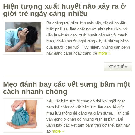
Hiện tượng xuất huyết não xảy ra ở
giới trẻ ngày càng nhiều
Ba chàng trai bị xuất huyết não, tất cả họ đều
mắc phải sai lầm chết người như nhau Khi nói
đến huyết áp cao, xuất huyết não và vỡ mạch
máu, nhiều người nghĩ rằng đây là những bệnh
của người cao tuổi. Tuy nhiên, những căn bệnh
này đang càng ngày càng trẻ
more »
XEM THÊM
Mẹo đánh bay các vết sưng bầm một
cách nhanh chóng
Nếu vết bầm tím ở chân có thể khi ngồi hoặc
nằm kê chân có vết bầm tím lên cao để giúp
máu lưu thông dễ dàng và giảm sưng. Hạn chế
vận động ở chân có những vị trí bị bầm. Để
đánh bay các vết tâm bầm trên cơ thể, bạn hãy
áp
more »