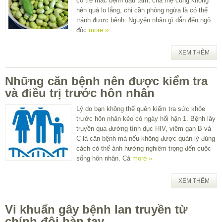
có trẻ mắc bệnh đậu tằm, cha mẹ cũng không
nên quá lo lắng, chỉ cần phòng ngừa là có thể
tránh được bệnh. Nguyên nhân gì dẫn đến ngộ
độc
more »
XEM THÊM
Những căn bệnh nên được kiểm tra
và điều trị trước hôn nhân
Lý do bạn không thể quên kiểm tra sức khỏe
trước hôn nhân kẻo có ngày hối hận 1. Bệnh lây
truyền qua đường tình dục HIV, viêm gan B và
C là căn bệnh mà nếu không được quản lý đúng
cách có thể ảnh hưởng nghiêm trọng đến cuộc
sống hôn nhân. Cả
more »
XEM THÊM
Vi khuẩn gây bệnh lan truyền từ
chính đôi bàn tay