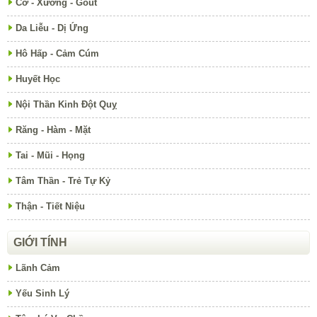
Cơ - Xương - Gout
Da Liễu - Dị Ứng
Hô Hấp - Cảm Cúm
Huyết Học
Nội Thần Kinh Đột Quỵ
Răng - Hàm - Mặt
Tai - Mũi - Họng
Tâm Thần - Trẻ Tự Kỷ
Thận - Tiết Niệu
GIỚI TÍNH
Lãnh Cảm
Yếu Sinh Lý