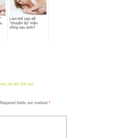
"
Làm thế nào để
ầu
"chuyện ấy" mặn
nồng sau sinh?
hoa
,
núi đôi
,
tình dục
Required fields are marked
*