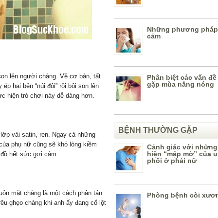
Những phương pháp
cảm
son lên người chàng. Về cơ bản, tất
Phân biệt các vấn đ
gặp mùa nắng nóng
ép hai bên “núi đôi” rồi bôi son lên
c hiện trò chơi này dễ dàng hơn.
BỆNH THƯỜNG GẶP
lớp vải satin, ren. Ngay cả những
 của phụ nữ cũng sẽ khó lòng kiềm
Cảnh giác với những
hiện “mập mờ” của u
 đồ hết sức gợi cảm.
phổi ở phái nữ
huôn mặt chàng là một cách phân tán
Phòng bệnh còi xươ
rêu ghẹo chàng khi anh ấy đang cố lột