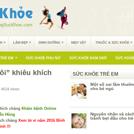
»
»
»
»
NH
LÀM ĐẸP
DINH DƯỠNG
MẸO VẶT
THUỐC & SỨC KHỎE
»
TRẺ EM
SỨC KHỎE PHỤ NỮ
SỨC KHỎE NAM GIỚI
SỨC KHỎE
ôi” khiêu khích
SỨC KHỎE TRẺ EM
Một số sai lầm thườ
cho bé ngủ
4818
views
Khám bệnh Online
Nguyên nhân và các
yễn Hùng
tránh bẹt đầu cho trẻ
Xem tử vi năm 2016 Bính
nh !!!