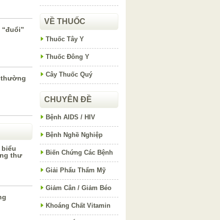
VỀ THUỐC
 “đuổi”
Thuốc Tây Y
Thuốc Đông Y
Cây Thuốc Quý
ề thường
CHUYÊN ĐỀ
Bệnh AIDS / HIV
Bệnh Nghề Nghiệp
 biểu
Biến Chứng Các Bệnh
ng thư
Giải Phẩu Thẩm Mỹ
Giảm Cân / Giảm Béo
ng
Khoáng Chất Vitamin