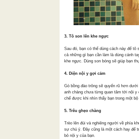
3. Tô son lên khe ngực
Sau đó, bạn có thể dùng cách này để tô 
cả những gì bạn cần làm là dùng cánh tay 
khe ngực. Dùng son bóng sẽ giúp bạn thự
4. Diện nội y gợi cảm
Gò bồng đào trông sẽ quyến rũ hơn dưới 
anh chàng chưa từng quan tâm tới nội y
chế được khi nhìn thấy bạn trong một bộ
5. Trêu ghẹo chàng
Trèo lên đùi và nghiêng người về phía k
sự chú ý. Đây cũng là một cách hay để t
bỏ nội y của bạn.