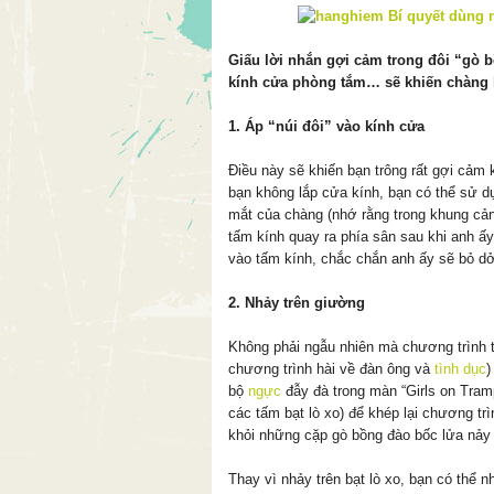
Giấu lời nhắn gợi cảm trong đôi “gò b
kính cửa phòng tắm… sẽ khiến chàng 
1. Áp “núi đôi” vào kính cửa
Điều này sẽ khiến bạn trông rất gợi cảm
bạn không lắp cửa kính, bạn có thể sử d
mắt của chàng (nhớ rằng trong khung cản
tấm kính quay ra phía sân sau khi anh ấy
vào tấm kính, chắc chắn anh ấy sẽ bỏ dở
2. Nhảy trên giường
Không phải ngẫu nhiên mà chương trình 
chương trình hài về đàn ông và
tình dục
)
bộ
ngực
đẫy đà trong màn “Girls on Tram
các tấm bạt lò xo) để khép lại chương tr
khỏi những cặp gò bồng đào bốc lửa nảy
Thay vì nhảy trên bạt lò xo, bạn có thể 