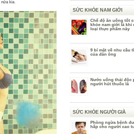
 nửa kia.
SỨC KHỎE NAM GIỚI
Chế độ ăn uống tốt 
khỏe nam giới là khi
loại thực phẩm này
9 bí mật về nhu cầu 
của đàn ông
Nước uống thải độc 
người hút thuốc lá
SỨC KHỎE NGƯỜI GIÀ
Phòng ngừa bệnh đ
hấp cho người cao t