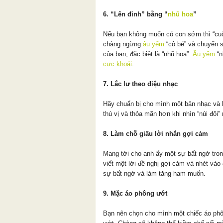
6. “Lên đỉnh” bằng “
nhũ hoa
”
Nếu bạn không muốn có con sớm thì “cuộc
chàng ngừng
âu yếm
“cô bé” và chuyển s
của bạn, đặc biệt là “nhũ hoa”.
Âu yếm
“n
cực khoái
.
7. Lắc lư theo điệu nhạc
Hãy chuẩn bị cho mình một bản nhạc và 
thú vị và thỏa mãn hơn khi nhìn “núi đôi
8. Làm chỗ giấu lời nhắn gợi cảm
Mang tới cho anh ấy một sự bất ngờ tro
viết một lời đề nghị gợi cảm và nhét vào
sự bất ngờ và làm tăng ham muốn.
9. Mặc áo phông ướt
Bạn nên chọn cho mình một chiếc áo ph