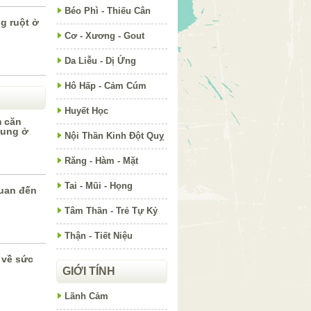
Béo Phì - Thiếu Cân
g ruột ở
Cơ - Xương - Gout
Da Liễu - Dị Ứng
Hô Hấp - Cảm Cúm
Huyết Học
m căn
cung ở
Nội Thần Kinh Đột Quỵ
Răng - Hàm - Mặt
Tai - Mũi - Họng
quan đến
Tâm Thần - Trẻ Tự Kỷ
Thận - Tiết Niệu
ì về sức
GIỚI TÍNH
Lãnh Cảm