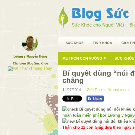
SỨC KHỎE
TIN Y KHOA
GIỚI TÍ
»
MẸ TRÒN CON VUÔNG
SỨC KHỎE 
Bí quyết dùng “núi đ
chàng
14/07/2014
Giới Tính
No comments
hoàn toàn miễn phí bởi Lương y Ngu
Thân cho 12 con Giáp dựa theo ngày si