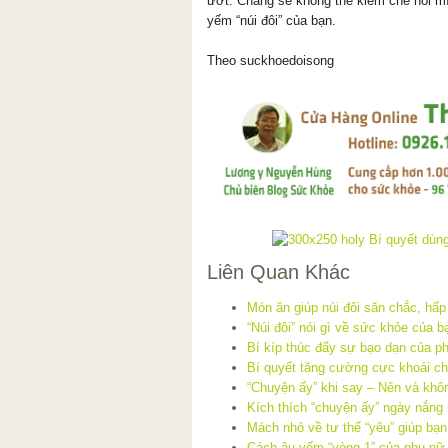
ướt. Chàng sẽ không thể kiềm chế nổi m
yếm “núi đôi” của bạn.
Theo suckhoedoisong
Liên Quan Khác
Món ăn giúp núi đôi săn chắc, hấp
“Núi đôi” nói gì về sức khỏe của b
Bí kíp thúc đẩy sự bạo dạn của ph
Bí quyết tăng cường cực khoái ch
“Chuyện ấy” khi say – Nên và khô
Kích thích “chuyện ấy” ngày nắng
Mách nhỏ về tư thế “yêu” giúp bạ
Cách âu yếm “vòng 1” của phụ nữ