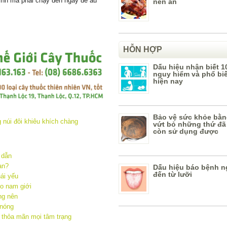
ình mà phải chạy đến ngay để âu
nên ăn
HỖN HỢP
Dấu hiệu nhận biết 1
nguy hiểm và phổ bi
hiện nay
Bảo vệ sức khỏe bằn
vứt bỏ những thứ đã
còn sử dụng được
 dẫn
ạn?
Dấu hiệu báo bệnh n
đến từ lưỡi
ái yếu
o nam giới
ng nên
 nóng
n thỏa mãn mọi tâm trạng