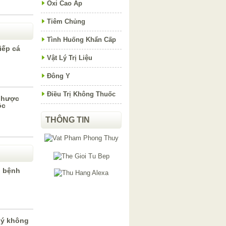
Oxi Cao Áp
Tiêm Chủng
Tình Huống Khẩn Cấp
iếp cá
Vật Lý Trị Liệu
Đông Y
Điều Trị Không Thuốc
nhược
ộc
THÔNG TIN
u bệnh
lý không