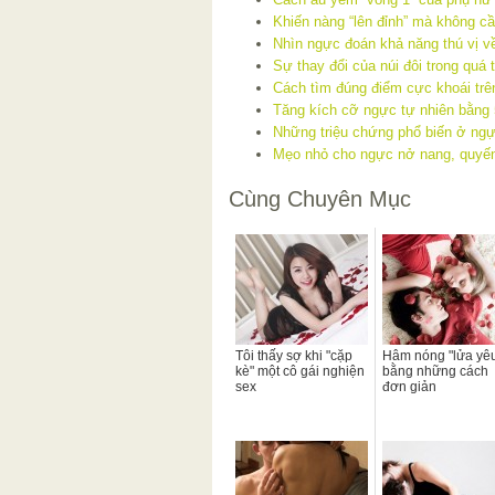
Khiến nàng “lên đỉnh” mà không c
Nhìn ngực đoán khả năng thú vị v
Sự thay đổi của núi đôi trong quá 
Cách tìm đúng điểm cực khoái trê
Tăng kích cỡ ngực tự nhiên bằng 
Những triệu chứng phổ biến ở ngự
Mẹo nhỏ cho ngực nở nang, quyến
Cùng Chuyên Mục
Tôi thấy sợ khi "cặp
Hâm nóng "lửa yê
kè" một cô gái nghiện
bằng những cách
sex
đơn giản