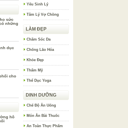
Yếu Sinh Lý
Tâm Lý Vợ Chồng
cho sức
 có những
LÀM ĐẸP
Chăm Sóc Da
tình dục
Chống Lão Hóa
Khỏe Đẹp
Thẩm Mỹ
phổi cho
Thể Dục Yoga
DINH DƯỠNG
Chế Độ Ăn Uống
Món Ăn Bài Thuốc
ường hô
uổi
An Toàn Thực Phẩm