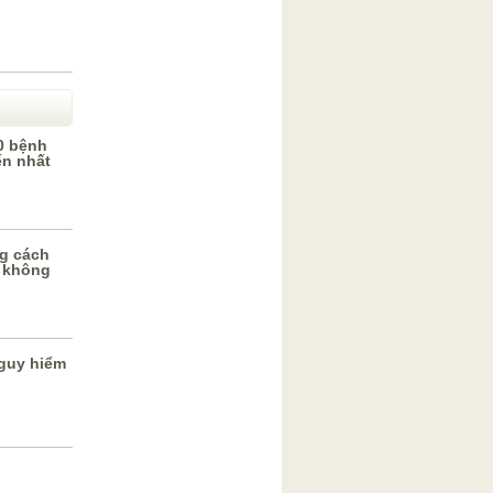
0 bệnh
ến nhất
g cách
 không
guy hiểm