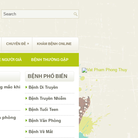
»
CHUYÊN ĐỀ
KHÁM BỆNH ONLINE
 NGƯỜI GIÀ
BỆNH THƯỜNG GẶP
BỆNH PHỔ BIẾN
ng mắc khi
Bệnh Di Truyền
Bệnh Truyền Nhiễm
Bệnh Tuổi Teen
h phòng
Bệnh Văn Phòng
Bệnh Về Mắt