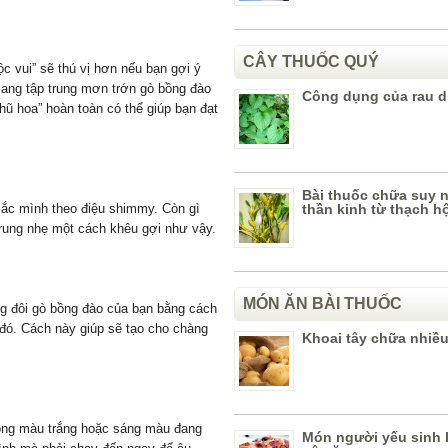
CÂY THUỐC QUÝ
 vui” sẽ thú vị hơn nếu bạn gợi ý
ang tập trung mơn trớn gò bồng đào
Công dụng của rau d
hũ hoa” hoàn toàn có thể giúp bạn đạt
Bài thuốc chữa suy 
lắc mình theo điệu shimmy. Còn gì
thần kinh từ thạch h
” rung nhẹ một cách khêu gợi như vậy.
MÓN ĂN BÀI THUỐC
ng đôi gò bồng đào của bạn bằng cách
 đó. Cách này giúp sẽ tạo cho chàng
Khoai tây chữa nhiề
ông màu trắng hoặc sáng màu đang
Món người yếu sinh 