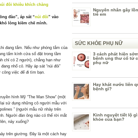
Nguyên nhân gây lồn
trẻ em
ồng đào”, áp sát “
núi đôi
” vào
khó lòng kiềm chế mình.
SỨC KHỎE PHỤ NỮ
 khi đang tắm. Nếu như phóng tắm của
ụng tấm kính cửa sổ đặt trong tầm
3 cách phát hiện sớ
bệnh ung thư cổ tử 
h chỉ có 2 người), chẳng hạn như
phụ nữ
 đang nhổ cỏ. Hãy áp sát “núi đôi”
 công việc để đi tìm bạn.
Hay khát nước liên 
bệnh gì?
truyền hình Mỹ “The Man Show” (một
 lại sử dụng những cô người mẫu với
polines ” (người mẫu nữ nhảy trên
Kinh nguyệt tiết lộ g
ình. Người đàn ông nào có thể rời mắt
khỏe của bạn?
 lên, nảy xuống?
nhảy trên giường. Đây là một cách hay