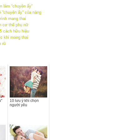
ần làm “chuyện ấy”
ề ”chuyện ấy” của nàng
trình mang thai
n cơ thể phụ nữ
5 cách hữu hiệu
c khi mang thai
 rũ
u"
10 lưu ý khi chọn
người yêu