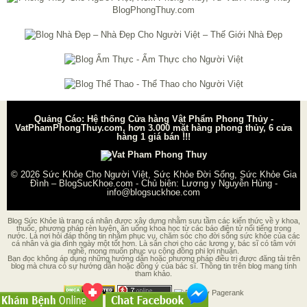
Quảng Cáo: Hệ thống Cửa hàng Vật Phẩm Phong Thủy -
VatPhamPhongThuy.com, hơn 3.000 mặt hàng phong thủy, 6 cửa
hàng 1 giá bán !!!
© 2026
Sức Khỏe Cho Người Việt, Sức Khỏe Đời Sống, Sức Khỏe Gia
Đình – BlogSucKhoe.com
- Chủ biên:
Lương y Nguyễn Hùng
-
info@blogsuckhoe.com
Blog Sức Khỏe là trang cá nhân được xây dựng nhằm sưu tầm các kiến thức về y khoa,
thuốc, phương pháp rèn luyện, ăn uống khoa học từ các báo điện tử nổi tiếng trong
nước. Là nơi hỏi đáp thông tin nhằm phục vụ, chăm sóc cho đời sống sức khỏe của các
cá nhân và gia đình ngày một tốt hơn. Là sân chơi cho các lương y, bác sĩ có tâm với
nghề, mong muốn phục vụ cộng đồng phi lợi nhuận.
Bạn đọc không áp dụng những hướng dẫn hoặc phương pháp điều trị được đăng tải trên
blog mà chưa có sự hướng dẫn hoặc đồng ý của bác sĩ. Thông tin trên blog mang tính
tham khảo.