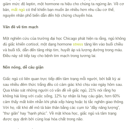
giảm mức độ leptin, một hormone ra hiệu cho chúng ta ngừng ăn. Về cơ
bản,
mất ngủ
có thể khiến bạn muốn ăn nhiều hơn nhu cầu cơ thể,
nguyên nhân phổ biến dẫn đến hội chứng chuyển hóa.
Vấn đề về tim mạch
Một nghiên cứu của trường đại học Chicago phát hiện ra rằng, ngủ không
đủ giấc khiến cortisol, một dạng hormone
stress
tăng lên vào buổi chiều
và buổi tối, dẫn đến tăng nhịp tim, huyết áp và lượng đường trong máu.
Điều này sẽ tiếp tay cho bệnh tim mạch trong tương lai.
Nôn nóng, dễ cáu giận
Giấc ngủ có liên quan trực tiếp đến tâm trạng mỗi người, bởi bất kỳ ai
sau nhiều đêm thức trắng đều có cảm giác khó chịu vào ngày hôm sau.
Qua khảo sát những người có vấn đề về giấc ngủ, 21% nói rằng họ
không hài lòng với cuộc sống, 12% tự nhận là hay cáu giận, hơn 60%
cảm thấy mất kiên nhẫn khi phải xếp hàng hoặc bị tắc nghẽn giao thông.
Với họ, rất khó để mô tả bản thân bằng các cụm từ “đầy năng lượng”,
“thư giãn” hay “hạnh phúc”. Về mặt khoa học, giấc ngủ và tâm trạng
được quy định bởi cùng loại hóa chất trong não.