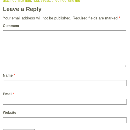
giấc ngủ
,
mất ngủ
,
ngủ
,
stress
,
thiếu ngủ
,
ung thư
Leave a Reply
Your email address will not be published.
Required fields are marked
*
Comment
Name
*
Email
*
Website