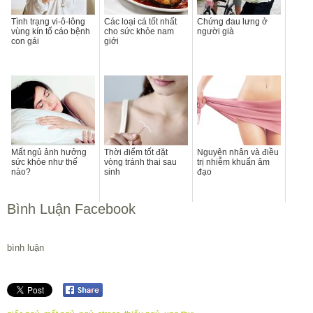
Tình trạng vi-ô-lông
Các loại cá tốt nhất
Chứng đau lưng ở
vùng kín tố cáo bệnh
cho sức khỏe nam
người già
con gái
giới
Mất ngủ ảnh hưởng
Thời điểm tốt đặt
Nguyên nhân và điều
sức khỏe như thế
vòng tránh thai sau
trị nhiễm khuẩn âm
nào?
sinh
đạo
Bình Luận Facebook
bình luận