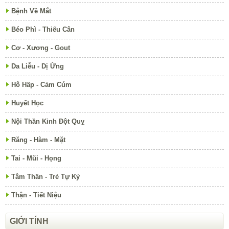
Bệnh Về Mắt
Béo Phì - Thiếu Cân
Cơ - Xương - Gout
Da Liễu - Dị Ứng
Hô Hấp - Cảm Cúm
Huyết Học
Nội Thần Kinh Đột Quỵ
Răng - Hàm - Mặt
Tai - Mũi - Họng
Tâm Thần - Trẻ Tự Kỷ
Thận - Tiết Niệu
GIỚI TÍNH