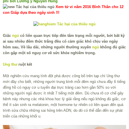
phí bởi Lương y Nguyễn Hùng
Xem tử vi năm 2016 Bính Thân cho 12
con Giáp dựa theo ngày sinh !!!
Giấc
ngủ
có liên quan trực tiếp đến tâm trạng mỗi người, bởi bất kỳ
ai sau nhiều đêm thức trắng đều có cảm giác khó chịu vào ngày
hôm sau, Về lâu dài, những người thường xuyên
ngủ
không đủ giấc
còn gặp một số nguy cơ về sức khỏe nghiêm trọng.
Ung thư
ruột kết
Một nghiên cứu mang tính đột phá được công bố trên tạp chí Ung thư
mới đây cho biết, những người trung bình mỗi đêm ngủ chưa đầy 6 tiếng
đồng hồ có nguy cơ u tuyến đại trực tràng cao hơn gần 50% so với
những người ngủ được ít nhất 7 tiếng một đêm. Dù chưa rõ cơ chế gây
bệnh này nhưng các nhà khoa học lý giải rằng nếu ngủ không đủ giấc, cơ
thể ít sản sinh ra melatonin, một hormone tự nhiên có liên quan đến quá
trình sửa chữa những sai hỏng trên ADN, do đó có thể dẫn đến sự phát
triển của những khối u.