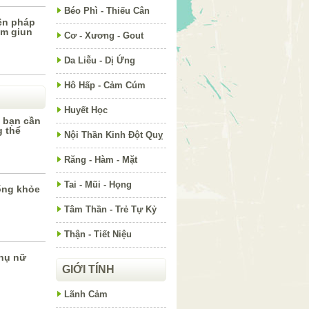
Béo Phì - Thiếu Cân
ện pháp
iễm giun
Cơ - Xương - Gout
Da Liễu - Dị Ứng
Hô Hấp - Cảm Cúm
Huyết Học
i bạn cần
g thể
Nội Thần Kinh Đột Quỵ
Răng - Hàm - Mặt
Tai - Mũi - Họng
ống khỏe
Tâm Thần - Trẻ Tự Kỷ
Thận - Tiết Niệu
hụ nữ
GIỚI TÍNH
Lãnh Cảm