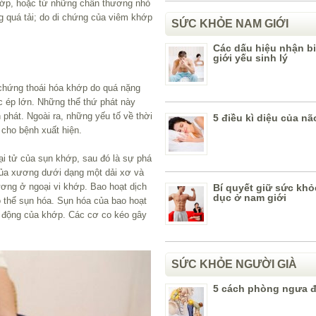
hớp, hoặc từ những chấn thương nhỏ
g quá tải; do di chứng của viêm khớp
SỨC KHỎE NAM GIỚI
Các dấu hiệu nhận b
giới yếu sinh lý
hứng thoái hóa khớp do quá nặng
ức ép lớn. Những thể thứ phát này
phát. Ngoài ra, những yếu tố về thời
5 điều kì diệu của nã
i cho bệnh xuất hiện.
i tử của sụn khớp, sau đó là sự phá
của xương dưới dạng một dải xơ và
ơng ở ngoại vi khớp. Bao hoạt dịch
Bí quyết giữ sức khỏ
dục ở nam giới
 thể sụn hóa. Sụn hóa của bao hoạt
t động của khớp. Các cơ co kéo gây
SỨC KHỎE NGƯỜI GIÀ
5 cách phòng ngưa 