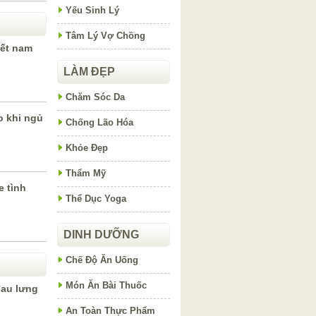
Yếu Sinh Lý
Tâm Lý Vợ Chồng
iết nam
LÀM ĐẸP
Chăm Sóc Da
o khi ngủ
Chống Lão Hóa
Khỏe Đẹp
Thẩm Mỹ
e tình
Thể Dục Yoga
DINH DƯỠNG
Chế Độ Ăn Uống
Món Ăn Bài Thuốc
đau lưng
An Toàn Thực Phẩm