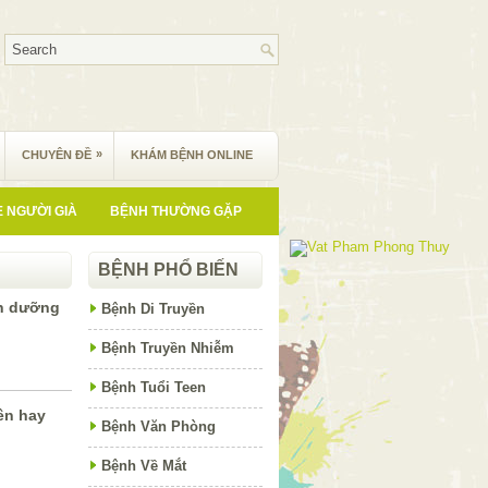
»
CHUYÊN ĐỀ
KHÁM BỆNH ONLINE
 NGƯỜI GIÀ
BỆNH THƯỜNG GẶP
BỆNH PHỔ BIẾN
nh dưỡng
Bệnh Di Truyền
Bệnh Truyền Nhiễm
Bệnh Tuổi Teen
nên hay
Bệnh Văn Phòng
Bệnh Về Mắt