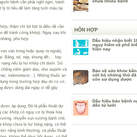
chữa nhiều bệnh
người bệnh cần phải nghỉ ngơi, tránh
lý trị liệu để làm tăng tưới máu tại
hớp, thậm chí bó bột là điều rất cần
HỖN HỢP
gắn để tránh cứng khớp). Ngay sau khi
 nhàng, phù hợp.
Dấu hiệu nhận biết 1
nguy hiểm và phổ bi
hiện nay
vẹo vào trong hoặc quay ra ngoài),
ại: Băng, nịt, nẹp, khung đỡ,… hay
c nạng nếu bị hư khớp chi dưới. Sử
 chống viêm giảm đau, như aspirin và
Bảo vệ sức khỏe bằn
vứt bỏ những thứ đã
fenac, indometacin…). Những thuốc an
còn sử dụng được
dụng trong trường hợp đau do co cơ,
ng được dùng dài ngày vì dễ gây
Dấu hiệu báo bệnh n
đến từ lưỡi
ật được áp dụng: Đó là phẫu thuật dự
g các khớp có nguy cơ bị thoái hóa
 xương, nhuyễn sụn xương bánh chè,
hi khớp chưa bị hư hỏng nặng, có thể
hức năng bình thường; và phẫu thuật
ỏng, không thể phục hồi được, có thể