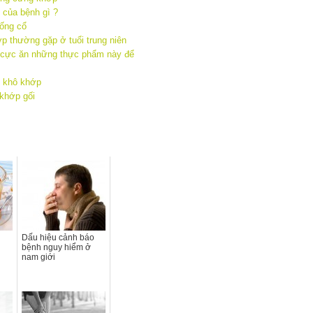
 của bệnh gì ?
sống cổ
 thường gặp ở tuổi trung niên
 cực ăn những thực phẩm này để
h khô khớp
 khớp gối
Dấu hiệu cảnh báo
bệnh nguy hiểm ở
nam giới