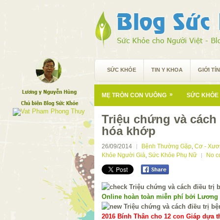
SỨC KHỎE
TIN Y KHOA
GIỚI TÍ
»
MẸ TRÒN CON VUÔNG
SỨC KHỎE 
Triệu chứng và cách 
hóa khớp
26/09/2014
Bệnh Thường Gặp
,
Cơ - Xươ
Khỏe Người Già
,
Sức Khỏe Phụ Nữ
No c
Online hoàn toàn miễn phí bởi Lương
2016 Bính Thân cho 12 con Giáp dựa th