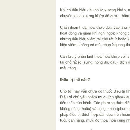
Khi có dấu hiệu đau nhức xương khớp, 
chuyên khoa xương khớp để được thăm k
Chẩn đoán thoái hóa khớp dựa vào những
hoạt động và giảm khi nghỉ ngơi; không 
những dấu hiệu viêm tại chỗ rất ít hoặc 
hiện viêm, không có mủ; chụp Xquang t
Cần lưu ý phân biệt thoái hóa khớp với
tại chỗ rất rõ (sưng, nóng đỏ, đau), dịch
máu tăng…
Điều trị thế nào?
Cho tới nay vẫn chưa có thuốc điều trị k
Điều trị chủ yếu nhằm mục đích giảm đau
tiến triển của bệnh. Các phương thức điề
không dùng thuốc) và ngoại khoa (phục 
pháp điều trị thích hợp cần dựa trên ho
tuổi, cân nặng, mức độ thoái hóa cũng n