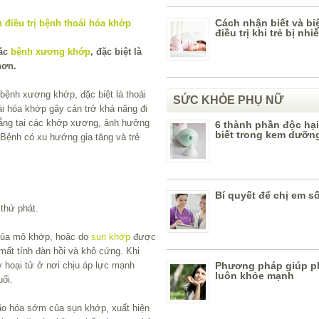
Cách nhận biết và bi
điều trị khi trẻ bị nh
các
bệnh xương khớp
, đặc biệt là
hơn.
 bệnh xương khớp, đặc biệt là thoái
SỨC KHỎE PHỤ NỮ
i hóa khớp gây cản trở khả năng đi
dẳng tại các khớp xương, ảnh hưởng
6 thành phần độc hạ
biết trong kem dưỡn
Bệnh có xu hướng gia tăng và trẻ
Bí quyết để chị em s
thứ phát.
 của mô khớp, hoặc do
sụn khớp
được
t tính đàn hồi và khô cứng. Khi
 hoại tử ở nơi chịu áp lực mạnh
Phương pháp giúp p
luôn khỏe mạnh
uổi.
ão hóa sớm của sụn khớp, xuất hiện