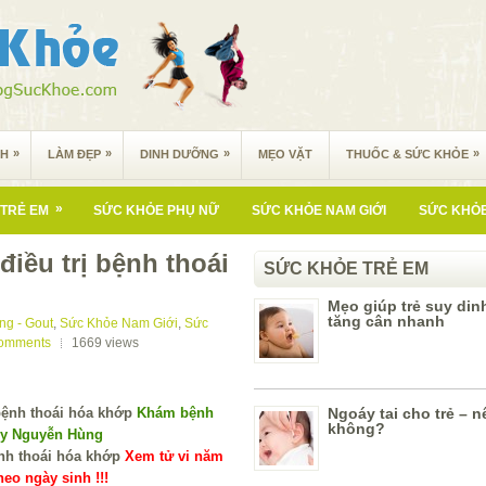
»
»
»
»
NH
LÀM ĐẸP
DINH DƯỠNG
MẸO VẶT
THUỐC & SỨC KHỎE
»
TRẺ EM
SỨC KHỎE PHỤ NỮ
SỨC KHỎE NAM GIỚI
SỨC KHỎE
điều trị bệnh thoái
SỨC KHỎE TRẺ EM
Mẹo giúp trẻ suy di
tăng cân nhanh
ng - Gout
,
Sức Khỏe Nam Giới
,
Sức
omments
1669
views
Khám bệnh
Ngoáy tai cho trẻ – 
không?
 y Nguyễn Hùng
Xem tử vi năm
eo ngày sinh !!!