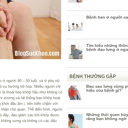
Bệnh hen ở người ca
Tìm hiểu những thông
bệnh đau lưng ở ngư
BỆNH THƯỜNG GẶP
 ở người 40 – 50 tuổi, và ở phụ nữ
Đau sau lưng vùng p
ó xu hướng trẻ hóa. Nhiều người chỉ
hiệu của bệnh gì?
m là thoái hóa khớp hầu như không có
 khi xương và hệ thống bao khớp hoạt
khởi đầu âm ỉ, tiến triển chậm với
 nhận chủ quan. Thể điển hình, người
Những thói quen hủy
gủ dậy; đau giảm sau khi khớp được
răng bạn không ngờ 
ớp không sưng và không có các dấu