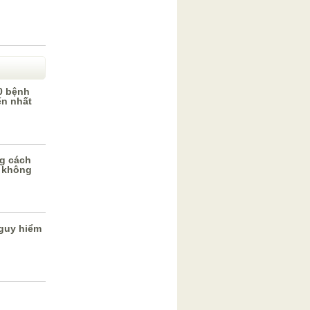
0 bệnh
ến nhất
g cách
 không
guy hiểm