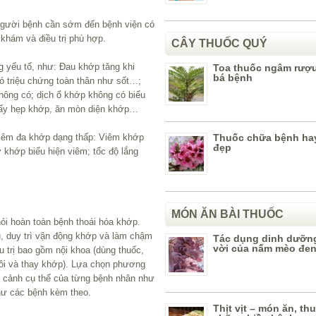
người bệnh cần sớm đến bệnh viện có
hám và điều trị phù hợp.
CÂY THUỐC QUÝ
 yếu tố, như: Đau khớp tăng khi
Toa thuốc ngâm rượu
bá bệnh
có triệu chứng toàn thân như sốt…;
không có; dịch ổ khớp không có biểu
hấy hẹp khớp, ăn mòn diện khớp…
 viêm đa khớp dạng thấp: Viêm khớp
Thuốc chữa bệnh ha
đẹp
 ở khớp biểu hiện viêm; tốc độ lắng
MÓN ĂN BÀI THUỐC
hỏi hoàn toàn bệnh thoái hóa khớp.
, duy trì vận động khớp và làm chậm
Tác dụng dinh dưỡng
vời của nấm mèo đe
u trị bao gồm nội khoa (dùng thuốc,
hồi và thay khớp). Lựa chọn phương
àn cảnh cụ thể của từng bệnh nhân như
hư các bệnh kèm theo.
Thịt vịt – món ăn, th