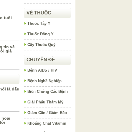
VỀ THUỐC
o tuổi
Thuốc Tây Y
Thuốc Đông Y
Cây Thuốc Quý
 tin về
ời già
CHUYÊN ĐỀ
Bệnh AIDS / HIV
Bệnh Nghề Nghiệp
hổi là dấu
Biến Chứng Các Bệnh
Giải Phẩu Thẩm Mỹ
Giảm Cân / Giảm Béo
 hoại
tới
Khoáng Chất Vitamin