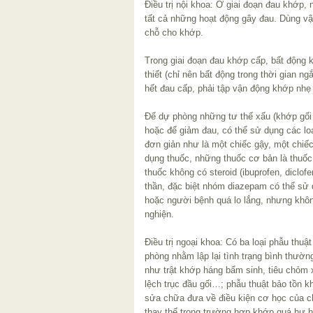
Điều trị nội khoa: Ở giai đoạn đau khớp, 
tất cả những hoạt động gây đau. Dùng vật 
chỗ cho khớp.
Trong giai đoạn đau khớp cấp, bất động k
thiết (chỉ nên bất động trong thời gian n
hết đau cấp, phải tập vận động khớp nhẹ
Để dự phòng những tư thế xấu (khớp gối 
hoặc để giảm đau, có thể sử dụng các lo
đơn giản như là một chiếc gậy, một chiế
dụng thuốc, những thuốc cơ bản là thuốc
thuốc không có steroid (ibuprofen, diclo
thần, đặc biệt nhóm diazepam có thể sử 
hoặc người bệnh quá lo lắng, nhưng khô
nghiện.
Điều trị ngoại khoa: Có ba loại phẫu thu
phòng nhằm lập lại tình trạng bình thườn
như trật khớp háng bẩm sinh, tiêu chỏm
lệch trục đầu gối…; phẫu thuật bảo tồn k
sửa chữa đưa về điều kiện cơ học của c
thay thế trong trường hợp khớp quá hư h