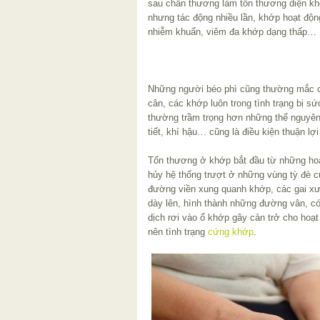
sau chấn thương làm tổn thương diện k
nhưng tác động nhiều lần, khớp hoạt độn
nhiễm khuẩn, viêm đa khớp dạng thấp…
Những người béo phì cũng thường mắc c
cân, các khớp luôn trong tình trạng bị s
thường trầm trọng hơn những thể nguyên 
tiết, khí hậu… cũng là điều kiện thuận lợ
Tổn thương ở khớp bắt đầu từ những hoạ
hủy hệ thống trượt ở những vùng tỳ đè 
đường viền xung quanh khớp, các gai xư
dày lên, hình thành những đường vân, có
dịch rơi vào ổ khớp gây cản trở cho hoạ
nên tình trạng
cứng khớp
.