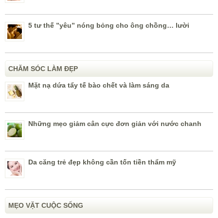
5 tư thế ”yêu” nóng bỏng cho ông chồng… lười
CHĂM SÓC LÀM ĐẸP
Mặt nạ dứa tẩy tế bào chết và làm sáng da
Những mẹo giảm cân cực đơn giản với nước chanh
Da căng trẻ đẹp không cần tốn tiền thẩm mỹ
MẸO VẶT CUỘC SỐNG