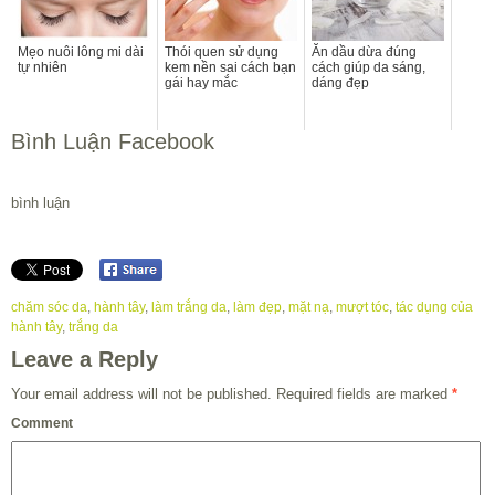
Mẹo nuôi lông mi dài
Thói quen sử dụng
Ăn dầu dừa đúng
tự nhiên
kem nền sai cách bạn
cách giúp da sáng,
gái hay mắc
dáng đẹp
Bình Luận Facebook
bình luận
chăm sóc da
,
hành tây
,
làm trắng da
,
làm đẹp
,
mặt nạ
,
mượt tóc
,
tác dụng của
hành tây
,
trắng da
Leave a Reply
Your email address will not be published.
Required fields are marked
*
Comment