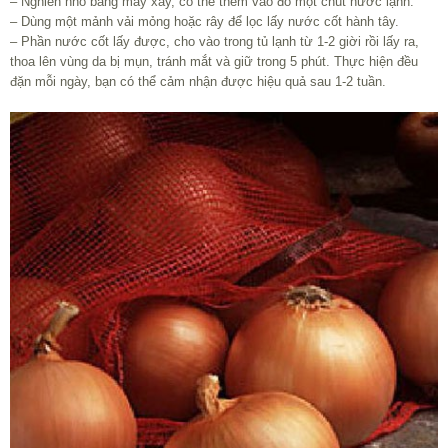
– Nghiền nhỏ bằng máy xay, có thể thêm vào đó một chút nước lạnh.
– Dùng một mảnh vải mỏng hoặc rây để lọc lấy nước cốt hành tây.
– Phần nước cốt lấy được, cho vào trong tủ lạnh từ 1-2 giời rồi lấy ra,
thoa lên vùng da bị mụn, tránh mắt và giữ trong 5 phút. Thực hiện đều
đặn mỗi ngày, bạn có thể cảm nhận được hiệu quả sau 1-2 tuần.