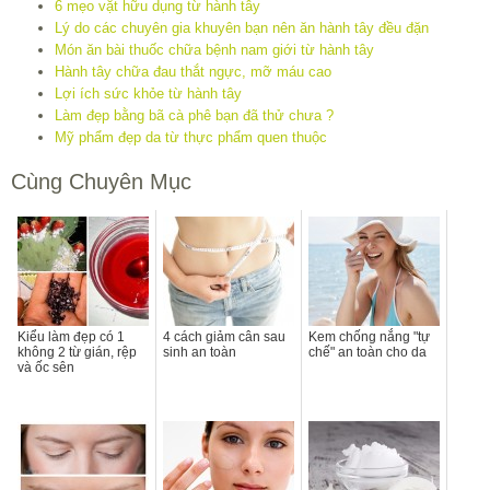
6 mẹo vặt hữu dụng từ hành tây
Lý do các chuyên gia khuyên bạn nên ăn hành tây đều đặn
Món ăn bài thuốc chữa bệnh nam giới từ hành tây
Hành tây chữa đau thắt ngực, mỡ máu cao
Lợi ích sức khỏe từ hành tây
Làm đẹp bằng bã cà phê bạn đã thử chưa ?
Mỹ phẩm đẹp da từ thực phẩm quen thuộc
Cùng Chuyên Mục
Kiểu làm đẹp có 1
4 cách giảm cân sau
Kem chống nắng "tự
không 2 từ gián, rệp
sinh an toàn
chế" an toàn cho da
và ốc sên