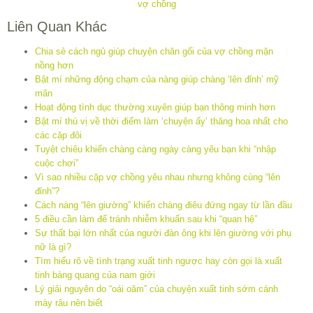
Liên Quan Khác
Chia sẻ cách ngủ giúp chuyện chăn gối của vợ chồng mặn
nồng hơn
Bật mí những động chạm của nàng giúp chàng ‘lên đỉnh’ mỹ
mãn
Hoạt động tình dục thường xuyên giúp bạn thông minh hơn
Bật mí thú vị về thời điểm làm ‘chuyện ấy’ thăng hoa nhất cho
các cặp đôi
Tuyệt chiêu khiến chàng càng ngày càng yêu bạn khi “nhập
cuộc chơi”
Vì sao nhiều cặp vợ chồng yêu nhau nhưng không cùng “lên
đỉnh”?
Cách nàng “lên giường” khiến chàng điêu đứng ngay từ lần đầu
5 điều cần làm để tránh nhiễm khuẩn sau khi “quan hệ”
Sự thất bại lớn nhất của người đàn ông khi lên giường với phụ
nữ là gì?
Tìm hiểu rõ về tình trạng xuất tinh ngược hay còn gọi là xuất
tinh bàng quang của nam giới
Lý giải nguyên do “oái oăm” của chuyện xuất tinh sớm cánh
mày râu nên biết