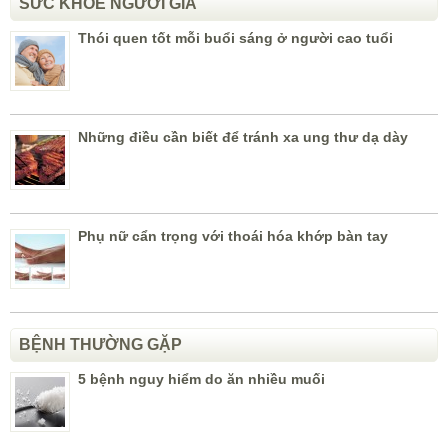
SỨC KHỎE NGƯỜI GIÀ
Thói quen tốt mỗi buổi sáng ở người cao tuổi
Những điều cần biết để tránh xa ung thư dạ dày
Phụ nữ cẩn trọng với thoái hóa khớp bàn tay
BỆNH THƯỜNG GẶP
5 bệnh nguy hiểm do ăn nhiều muối