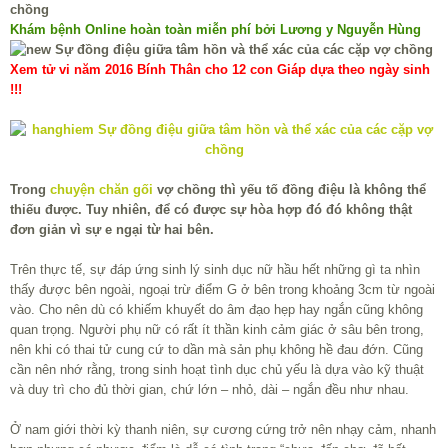
Khám bệnh Online hoàn toàn miễn phí bởi Lương y Nguyễn Hùng
Xem tử vi năm 2016 Bính Thân cho 12 con Giáp dựa theo ngày sinh
!!!
Trong
chuyện chăn gối
vợ chồng thì yếu tố đồng điệu là không thể
thiếu được. Tuy nhiên, để có được sự hòa hợp đó đó không thật
đơn giản vì sự e ngại từ hai bên.
Trên thực tế, sự đáp ứng sinh lý sinh dục nữ hầu hết những gì ta nhìn
thấy được bên ngoài, ngoại trừ điểm G ở bên trong khoảng 3cm từ ngoài
vào. Cho nên dù có khiếm khuyết do âm đạo hẹp hay ngắn cũng không
quan trọng. Người phụ nữ có rất ít thần kinh cảm giác ở sâu bên trong,
nên khi có thai tử cung cứ to dần mà sản phụ không hề đau đớn. Cũng
cần nên nhớ rằng, trong sinh hoạt tình dục chủ yếu là dựa vào kỹ thuật
và duy trì cho đủ thời gian, chứ lớn – nhỏ, dài – ngắn đều như nhau.
Ở nam giới thời kỳ thanh niên, sự cương cứng trở nên nhạy cảm, nhanh