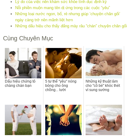
Lý do của việc nên khám sức khỏe tình dục định kỳ
Nỗi phiền muộn mang tên dị ứng trong các cuộc “yêu”
Những loại nước ngon, bổ, rẻ nhưng giúp ‘chuyện chăn gối’
ngày càng trở nên mãnh liệt hơn
Những dấu hiệu cho thấy đấng mày râu “chán” chuyện chăn gối
Cùng Chuyên Mục
Dấu hiệu chứng tỏ
5 tư thế ''yêu'' nóng
Những kỹ thuật làm
chàng chán bạn
bỏng cho ông
cho ''cô bé'' khóc thét
chồng... lười
vì sung sướng