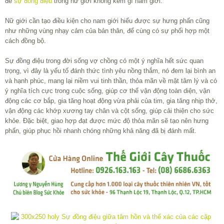
để
sự đồng điệu
trong nữ giới không kém gì nam giới.
Nữ giới cần tạo điều kiện cho nam giới hiểu được sự hưng phấn cũng
như những vùng nhạy cảm của bản thân, để cùng có sự phối hợp một
cách đồng bộ.
Sự đồng điệu trong đời sống vợ chồng có một ý nghĩa hết sức quan
trọng, vì đây là yếu tố đánh thức tình yêu nồng thắm, nó đem lại bình an
và hạnh phúc, mang lại niềm vui tinh thần, thỏa mãn về mặt tâm lý và có
ý nghĩa tích cực trong cuộc sống, giúp cơ thể vận động toàn diện, vận
động các cơ bắp, gia tăng hoạt động vừa phải của tim, gia tăng nhịp thở,
vận động các khớp xương tay chân và cột sống, giúp cải thiện cho sức
khỏe. Đặc biệt, giao hợp đạt được mức độ thỏa mãn sẽ tạo nên hưng
phấn, giúp phục hồi nhanh chóng những khả năng đã bị đánh mất.