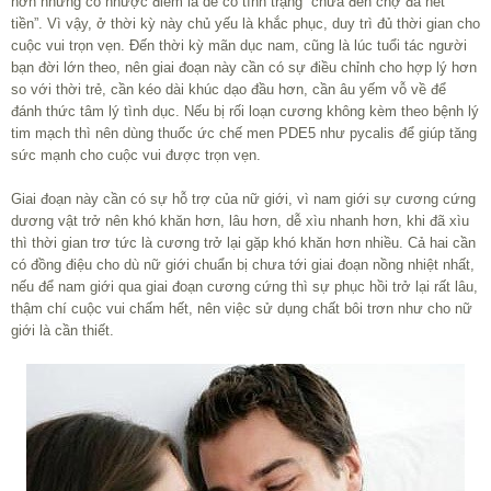
hơn nhưng có nhược điểm là dễ có tình trạng “chưa đến chợ đã hết
tiền”. Vì vậy, ở thời kỳ này chủ yếu là khắc phục, duy trì đủ thời gian cho
cuộc vui trọn vẹn. Đến thời kỳ mãn dục nam, cũng là lúc tuổi tác người
bạn đời lớn theo, nên giai đoạn này cần có sự điều chỉnh cho hợp lý hơn
so với thời trẻ, cần kéo dài khúc dạo đầu hơn, cần âu yếm vỗ về để
đánh thức tâm lý tình dục. Nếu bị rối loạn cương không kèm theo bệnh lý
tim mạch thì nên dùng thuốc ức chế men PDE5 như pycalis để giúp tăng
sức mạnh cho cuộc vui được trọn vẹn.
Giai đoạn này cần có sự hỗ trợ của nữ giới, vì nam giới sự cương cứng
dương vật trở nên khó khăn hơn, lâu hơn, dễ xìu nhanh hơn, khi đã xìu
thì thời gian trơ tức là cương trở lại gặp khó khăn hơn nhiều. Cả hai cần
có đồng điệu cho dù nữ giới chuẩn bị chưa tới giai đoạn nồng nhiệt nhất,
nếu để nam giới qua giai đoạn cương cứng thì sự phục hồi trở lại rất lâu,
thậm chí cuộc vui chấm hết, nên việc sử dụng chất bôi trơn như cho nữ
giới là cần thiết.