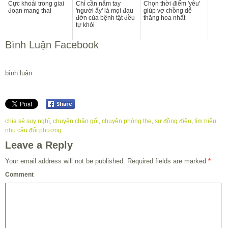
Cực khoái trong giai
Chỉ cần nắm tay
Chọn thời điểm 'yêu'
đoạn mang thai
'người ấy' là mọi đau
giúp vợ chồng dễ
đớn của bệnh tật đều
thăng hoa nhất
tự khỏi
Bình Luận Facebook
bình luận
chia sẻ suy nghĩ
,
chuyện chăn gối
,
chuyện phòng the
,
sự đồng điệu
,
tìm hiểu
nhu cầu đối phương
Leave a Reply
Your email address will not be published.
Required fields are marked
*
Comment