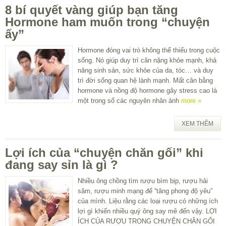
8 bí quyết vàng giúp bạn tăng
Hormone ham muốn trong “chuyện
ấy”
Hormone đóng vai trò không thể thiếu trong cuộc
sống. Nó giúp duy trì cân nặng khỏe mạnh, khả
năng sinh sản, sức khỏe của da, tóc… và duy
trì đời sống quan hệ lành mạnh. Mất cân bằng
hormone và nồng độ hormone gây stress cao là
một trong số các nguyên nhân ảnh
more »
XEM THÊM
Lợi ích của “chuyện chăn gối” khi
đang say sỉn là gì ?
Nhiều ông chồng tìm rượu bìm bịp, rượu hải
sâm, rượu minh mạng để “tăng phong độ yêu”
của mình. Liệu rằng các loại rượu có những ích
lợi gì khiến nhiều quý ông say mê đến vậy. LỢI
ÍCH CỦA RƯỢU TRONG CHUYỆN CHĂN GỐI