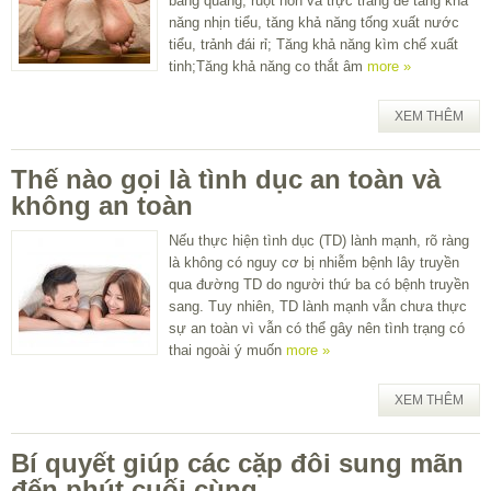
bàng quang, ruột non và trực tràng để tăng khả
năng nhịn tiểu, tăng khả năng tống xuất nước
tiểu, trảnh đái rỉ; Tăng khả năng kìm chế xuất
tinh;Tăng khả năng co thắt âm
more »
XEM THÊM
Thế nào gọi là tình dục an toàn và
không an toàn
Nếu thực hiện tình dục (TD) lành mạnh, rõ ràng
là không có nguy cơ bị nhiễm bệnh lây truyền
qua đường TD do người thứ ba có bệnh truyền
sang. Tuy nhiên, TD lành mạnh vẫn chưa thực
sự an toàn vì vẫn có thể gây nên tình trạng có
thai ngoài ý muốn
more »
XEM THÊM
Bí quyết giúp các cặp đôi sung mãn
đến phút cuối cùng