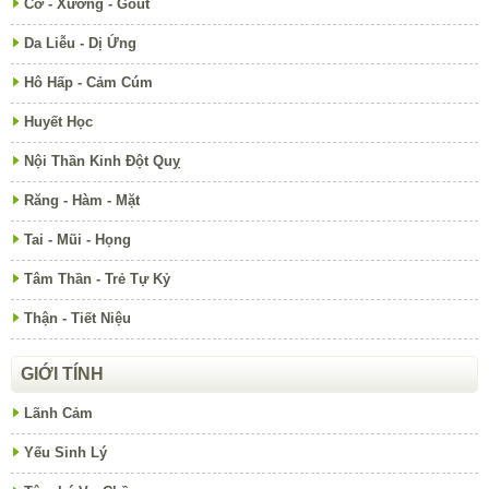
Cơ - Xương - Gout
Da Liễu - Dị Ứng
Hô Hấp - Cảm Cúm
Huyết Học
Nội Thần Kinh Đột Quỵ
Răng - Hàm - Mặt
Tai - Mũi - Họng
Tâm Thần - Trẻ Tự Kỷ
Thận - Tiết Niệu
GIỚI TÍNH
Lãnh Cảm
Yếu Sinh Lý