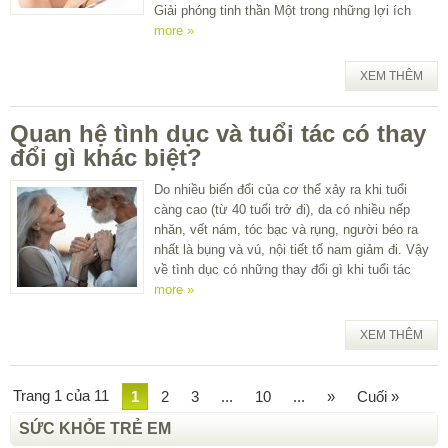
Giải phóng tinh thần Một trong những lợi ích
more »
XEM THÊM
Quan hệ tình dục và tuổi tác có thay
đổi gì khác biệt?
Do nhiều biến đổi của cơ thể xảy ra khi tuổi
càng cao (từ 40 tuổi trở đi), da có nhiều nếp
nhăn, vết nám, tóc bạc và rụng, người béo ra
nhất là bụng và vú, nội tiết tố nam giảm đi. Vậy
về tình dục có những thay đổi gì khi tuổi tác
more »
XEM THÊM
Trang 1 của 11
1
2
3
...
10
...
»
Cuối »
SỨC KHỎE TRẺ EM