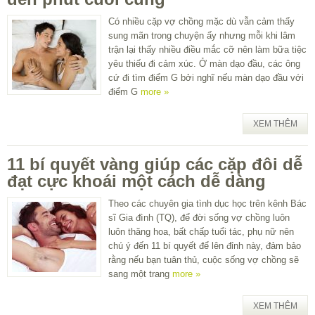
Có nhiều cặp vợ chồng mặc dù vẫn cảm thấy
sung mãn trong chuyện ấy nhưng mỗi khi lâm
trận lại thấy nhiều điều mắc cỡ nên làm bữa tiệc
yêu thiếu đi cảm xúc. Ở màn dạo đầu, các ông
cứ đi tìm điểm G bởi nghĩ nếu màn dạo đầu với
điểm G
more »
XEM THÊM
11 bí quyết vàng giúp các cặp đôi dễ
đạt cực khoái một cách dễ dàng
Theo các chuyên gia tình dục học trên kênh Bác
sĩ Gia đình (TQ), để đời sống vợ chồng luôn
luôn thăng hoa, bất chấp tuổi tác, phụ nữ nên
chú ý đến 11 bí quyết để lên đỉnh này, đảm bảo
rằng nếu bạn tuân thủ, cuộc sống vợ chồng sẽ
sang một trang
more »
XEM THÊM