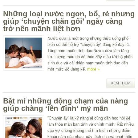
Những loại nước ngon, bổ, rẻ nhưng
giúp ‘chuyện chăn gối’ ngày càng
trở nên mãnh liệt hơn
Nước dừa là một trong những thức uống phổ
biến có thể hỗ trợ “chuyện ấy” đáng kể đấy! 1.
Tăng ham muốn tình dục Nước dừa làm tăng
lưu lượng máu do đó thúc đẩy máu tới bộ phận
sinh dục và cải thiện ham muốn tình dục đến
một mức độ đáng kể.
more »
XEM THÊM
Bật mí những động chạm của nàng
giúp chàng ‘lên đỉnh’ mỹ mãn
“Chuyện ấy” là kỹ năng ai cũng cần học hỏi để
làm thỏa mãn bạn tình và chính mình. Rất nhiều
cặp vợ chồng không thể tìm kiếm những điểm
khoái cảm của nhau, gây lệch pha và phát triển