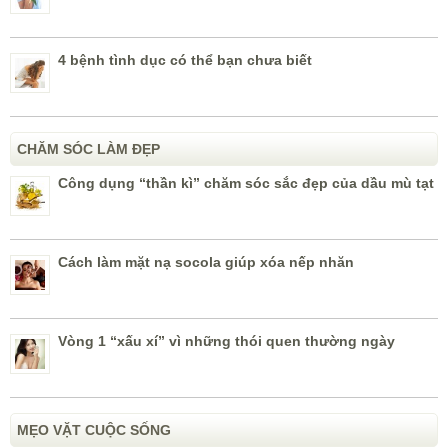
4 bệnh tình dục có thể bạn chưa biết
CHĂM SÓC LÀM ĐẸP
Công dụng “thần kì” chăm sóc sắc đẹp của dầu mù tạt
Cách làm mặt nạ socola giúp xóa nếp nhăn
Vòng 1 “xấu xí” vì những thói quen thường ngày
MẸO VẶT CUỘC SỐNG