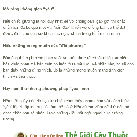
Mở rộng không gian “yêu”
Nếu chiếc giường là nơi duy nhất để vợ chồng bạn “gặp gỡ” thì chắc
chắn bạn đã bỏ qua một vài “bến đáp” khiến vợ chồng bạn có thể đạt
được đỉnh cao của sự khoái lạc ngay chính trong tổ ấm của mình.
Hiểu những mong muốn của “đối phương”
Đàn ông thích phương pháp vuốt ve, trên thực tế có rất nhiều sự biến
hóa khác nhau mà bản thân họ luôn tỏ ra bất lực. Về phần này, họ sẽ cho
bạn thấy những gì họ thích, đó là những mong muốn mang tính kích
thích và thôi thúc.
Hãy nếm thử những phương pháp “yêu” mới
Nếu một ngày nào đó bạn tự nhiên cảm thấy nhàm chán với cách thức
“yêu” lặp đi lặp lại thì phải làm thế nào? Nếu đủ can đảm để thử cái mới,
chắc chắn bạn sẽ nhận được những điều bất ngờ ngoài sức tưởng
tượng.