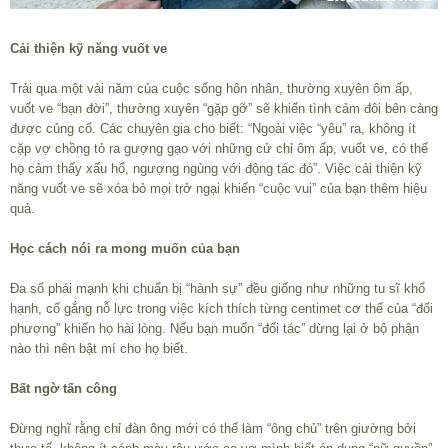
Cải thiện kỹ năng vuốt ve
Trải qua một vài năm của cuộc sống hôn nhân, thường xuyên ôm ấp,
vuốt ve “bạn đời”, thường xuyên “gặp gỡ” sẽ khiến tình cảm đôi bên càng
được củng cố. Các chuyên gia cho biết: “Ngoài việc “yêu” ra, không ít
cặp vợ chồng tỏ ra gượng gạo với những cử chỉ ôm ấp, vuốt ve, có thể
họ cảm thấy xấu hổ, ngượng ngùng với động tác đó”. Việc cải thiện kỹ
năng vuốt ve sẽ xóa bỏ mọi trở ngại khiến “cuộc vui” của bạn thêm hiệu
quả.
Học cách nói ra mong muốn của bạn
Đa số phái mạnh khi chuẩn bị “hành sự” đều giống như những tu sĩ khổ
hạnh, cố gắng nỗ lực trong việc kích thích từng centimet cơ thể của “đối
phương” khiến họ hài lòng. Nếu bạn muốn “đối tác” dừng lại ở bộ phận
nào thì nên bật mí cho họ biết.
Bất ngờ tấn công
Đừng nghĩ rằng chỉ đàn ông mới có thể làm “ông chủ” trên giường bởi