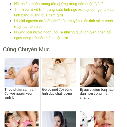
Nỗi phiền muộn mang tên dị ứng trong các cuộc “yêu”
Tìm hiểu rõ về tình trạng xuất tinh ngược hay còn gọi là xuất
tinh bàng quang của nam giới
Lý giải nguyên do “oái oăm” của chuyện xuất tinh sớm cánh
mày râu nên biết
Những loại nước ngon, bổ, rẻ nhưng giúp ‘chuyện chăn gối’
ngày càng trở nên mãnh liệt hơn
Cùng Chuyên Mục
Thực phẩm cần tránh
Để có một đời sống
Bí quyết giúp bạn hấp
đối với người yếu
tình dục chất lượng
dẫn hơn trong mắt
sinh lý
chàng