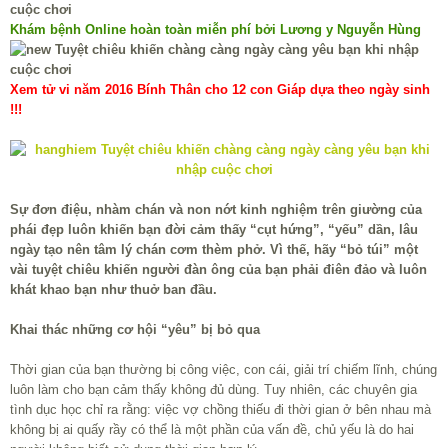
Khám bệnh Online hoàn toàn miễn phí bởi Lương y Nguyễn Hùng
Xem tử vi năm 2016 Bính Thân cho 12 con Giáp dựa theo ngày sinh
!!!
Sự đơn điệu, nhàm chán và non nớt kinh nghiệm trên giường của
phái đẹp luôn khiến bạn đời cảm thấy “cụt hứng”, “yếu” dần, lâu
ngày tạo nên tâm lý chán cơm thèm phở. Vì thế, hãy “bỏ túi” một
vài tuyệt chiêu khiến người đàn ông của bạn phải điên đảo và luôn
khát khao bạn như thuở ban đầu.
Khai thác những cơ hội “yêu” bị bỏ qua
Thời gian của bạn thường bị công việc, con cái, giải trí chiếm lĩnh, chúng
luôn làm cho bạn cảm thấy không đủ dùng. Tuy nhiên, các chuyên gia
tình dục học chỉ ra rằng: việc vợ chồng thiếu đi thời gian ở bên nhau mà
không bị ai quấy rầy có thể là một phần của vấn đề, chủ yếu là do hai