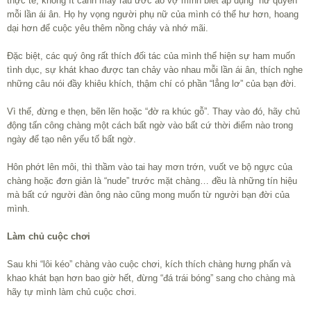
thực tế, không ít cánh mày râu ước ao vợ mình biết áp dụng “nữ quyền”
mỗi lần ái ân. Họ hy vọng người phụ nữ của mình có thể hư hơn, hoang
dại hơn để cuộc yêu thêm nồng cháy và nhớ mãi.
Đặc biệt, các quý ông rất thích đối tác của mình thể hiện sự ham muốn
tình dục, sự khát khao được tan chảy vào nhau mỗi lần ái ân, thích nghe
những câu nói đầy khiêu khích, thậm chí có phần “lẳng lơ” của bạn đời.
Vì thế, đừng e thẹn, bẽn lẽn hoặc “đờ ra khúc gỗ”. Thay vào đó, hãy chủ
động tấn công chàng một cách bất ngờ vào bất cứ thời điểm nào trong
ngày để tạo nên yếu tố bất ngờ.
Hôn phớt lên môi, thì thầm vào tai hay mơn trớn, vuốt ve bộ ngực của
chàng hoặc đơn giản là “nude” trước mặt chàng… đều là những tín hiệu
mà bất cứ người đàn ông nào cũng mong muốn từ người bạn đời của
mình.
Làm chủ cuộc chơi
Sau khi “lôi kéo” chàng vào cuộc chơi, kích thích chàng hưng phấn và
khao khát bạn hơn bao giờ hết, đừng “đá trái bóng” sang cho chàng mà
hãy tự mình làm chủ cuộc chơi.