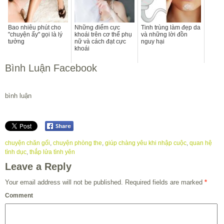
Bao nhiêu phút cho
Những điểm cực
Tinh trùng làm đẹp da
"chuyện ấy" gọi là lý
khoái trên cơ thể phụ
và những lời đồn
tưởng
nữ và cách đạt cực
nguy hại
khoái
Bình Luận Facebook
bình luận
chuyện chăn gối
,
chuyện phòng the
,
giúp chàng yêu khi nhập cuộc
,
quan hệ
tình dục
,
thắp lửa tình yên
Leave a Reply
Your email address will not be published.
Required fields are marked
*
Comment