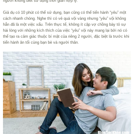
người không biết sử dụng thời gian hợp lý.
Giả dụ có 10 phút có thể sử dụng, bạn cũng có thể tiến hành “yêu” một
cách nhanh chóng. Nghe thì có vẻ quá vội vàng nhưng “yêu” vội không
hẳn đã là một việc xấu. Trên thực tế, không ít cặp vợ chồng bày tỏ sự
hài lòng với những kích thích của việc “yêu” vội này mang lại bởi nó có
thể tạo ra cảm giác thuộc bí mật của riêng 2 người, đặc biệt là trước khi
tiến hành ăn tối cùng bạn bè và người thân.