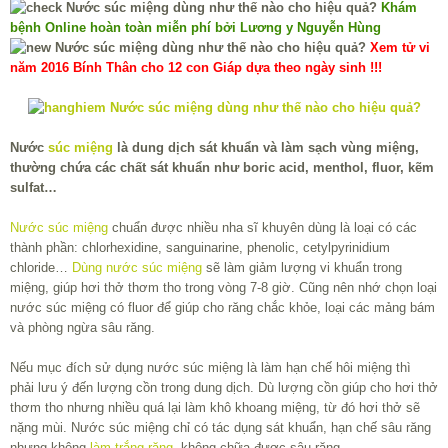
Khám
bệnh Online hoàn toàn miễn phí bởi Lương y Nguyễn Hùng
Xem tử vi
năm 2016 Bính Thân cho 12 con Giáp dựa theo ngày sinh !!!
Nước
súc miệng
là dung dịch sát khuẩn và làm sạch vùng miệng,
thường chứa các chất sát khuẩn như boric acid, menthol, fluor, kẽm
sulfat…
Nước súc miệng
chuẩn được nhiều nha sĩ khuyên dùng là loại có các
thành phần: chlorhexidine, sanguinarine, phenolic, cetylpyrinidium
chloride…
Dùng nước súc miệng
sẽ làm giảm lượng vi khuẩn trong
miệng, giúp hơi thở thơm tho trong vòng 7-8 giờ. Cũng nên nhớ chọn loại
nước súc miệng có fluor để giúp cho răng chắc khỏe, loại các mảng bám
và phòng ngừa sâu răng.
Nếu mục đích sử dụng nước súc miệng là làm hạn chế hôi miệng thì
phải lưu ý đến lượng cồn trong dung dịch. Dù lượng cồn giúp cho hơi thở
thơm tho nhưng nhiều quá lại làm khô khoang miệng, từ đó hơi thở sẽ
nặng mùi. Nước súc miệng chỉ có tác dụng sát khuẩn, hạn chế sâu răng
nhưng không
làm trắng răng
, không chữa được sâu răng.