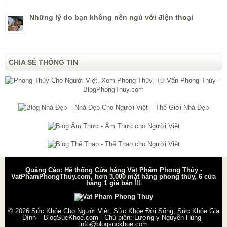
Những lý do bạn không nên ngủ với điện thoại
CHIA SẺ THÔNG TIN
Quảng Cáo: Hệ thống Cửa hàng Vật Phẩm Phong Thủy -
VatPhamPhongThuy.com, hơn 3.000 mặt hàng phong thủy, 6 cửa
hàng 1 giá bán !!!
© 2026
Sức Khỏe Cho Người Việt, Sức Khỏe Đời Sống, Sức Khỏe Gia
Đình – BlogSucKhoe.com
- Chủ biên:
Lương y Nguyễn Hùng
-
info@blogsuckhoe.com