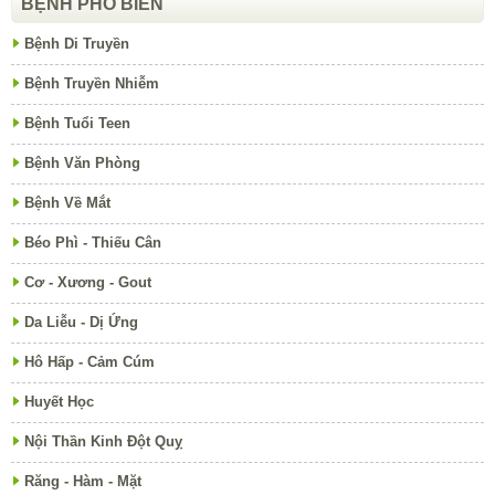
BỆNH PHỔ BIẾN
Bệnh Di Truyền
Bệnh Truyền Nhiễm
Bệnh Tuổi Teen
Bệnh Văn Phòng
Bệnh Về Mắt
Béo Phì - Thiếu Cân
Cơ - Xương - Gout
Da Liễu - Dị Ứng
Hô Hấp - Cảm Cúm
Huyết Học
Nội Thần Kinh Đột Quỵ
Răng - Hàm - Mặt