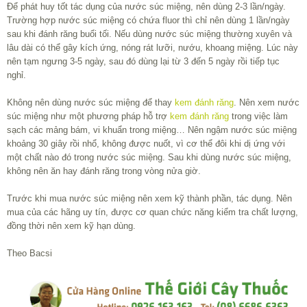
Để phát huy tốt tác dụng của nước súc miệng, nên dùng 2-3 lần/ngày.
Trường hợp nước súc miệng có chứa fluor thì chỉ nên dùng 1 lần/ngày
sau khi đánh răng buổi tối. Nếu dùng nước súc miệng thường xuyên và
lâu dài có thể gây kích ứng, nóng rát lưỡi, nướu, khoang miệng. Lúc này
nên tạm ngưng 3-5 ngày, sau đó dùng lại từ 3 đến 5 ngày rồi tiếp tục
nghỉ.
Không nên dùng nước súc miệng để thay
kem đánh răng
. Nên xem nước
súc miệng như một phương pháp hỗ trợ
kem đánh răng
trong việc làm
sạch các mảng bám, vi khuẩn trong miệng… Nên ngậm nước súc miệng
khoảng 30 giây rồi nhổ, không được nuốt, vì cơ thể đôi khi dị ứng với
một chất nào đó trong nước súc miệng. Sau khi dùng nước súc miệng,
không nên ăn hay đánh răng trong vòng nửa giờ.
Trước khi mua nước súc miệng nên xem kỹ thành phần, tác dụng. Nên
mua của các hãng uy tín, được cơ quan chức năng kiểm tra chất lượng,
đồng thời nên xem kỹ hạn dùng.
Theo Bacsi