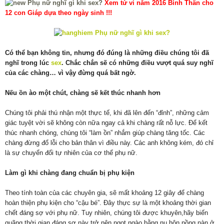
Xem tử vi năm 2016 Bính Thân cho
12 con Giáp dựa theo ngày sinh !!!
Có thể bạn không tin, nhưng đó đúng là những điều chúng tôi đã
nghĩ trong lúc
sex
. Chắc chắn sẽ có những điều vượt quá suy nghĩ
của các chàng… vì vậy đừng quá bất ngờ.
Nếu ồn ào một chút, chàng sẽ kết thúc nhanh hơn
Chúng tôi phải thú nhận một thực tế, khi đã lên đến “đỉnh”, những cảm
giác tuyệt vời sẽ không còn nữa ngay cả khi chàng rất nỗ lực. Để kết
thúc nhanh chóng, chúng tôi “làm ồn” nhắm giúp chàng tăng tốc. Các
chàng đừng đổ lỗi cho bản thân vì điều này. Các anh không kém, đó chỉ
là sự chuyển đổi tự nhiên của cơ thể phụ nữ.
Làm gì khi chàng đang chuẩn bị phụ kiện
Theo tính toàn của các chuyên gia, sẽ mất khoảng 12 giây để chàng
hoàn thiện phụ kiện cho “cậu bé”. Đây thực sự là một khoảng thời gian
chết đáng sợ với phụ nữ. Tuy nhiên, chúng tôi được khuyên,hãy biến
quãng thời gian đáng sợ này trở nên ngọt ngào bằng nụ hôn nồng nàn ở