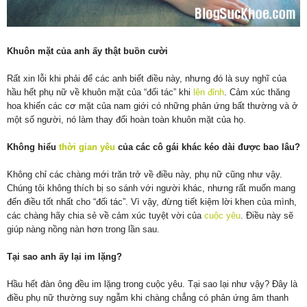
Khuôn mặt của anh ấy thật buồn cười
Rất xin lỗi khi phải để các anh biết điều này, nhưng đó là suy nghĩ của
hầu hết phụ nữ về khuôn mặt của “đối tác” khi
lên đỉnh
. Cảm xúc thăng
hoa khiến các cơ mặt của nam giới có những phản ứng bất thường và ở
một số người, nó làm thay đổi hoàn toàn khuôn mặt của họ.
Không hiểu
thời gian yêu
của các cô gái khác kéo dài được bao lâu?
Không chỉ các chàng mới trăn trở về điều này, phụ nữ cũng như vậy.
Chúng tôi không thích bị so sánh với người khác, nhưng rất muốn mang
đến điều tốt nhất cho “đối tác”. Vì vậy, đừng tiết kiệm lời khen của mình,
các chàng hãy chia sẻ về cảm xúc tuyệt vời của
cuộc yêu
. Điều này sẽ
giúp nàng nồng nàn hơn trong lần sau.
Tại sao anh ấy lại im lặng?
Hầu hết đàn ông đều im lặng trong cuộc yêu. Tại sao lại như vậy? Đây là
điều phụ nữ thường suy ngẫm khi chàng chẳng có phản ứng âm thanh