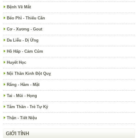
Bệnh Về Mắt
Béo Phì - Thiếu Cân
Cơ - Xương - Gout
Da Liễu - Dị Ứng
Hô Hấp - Cảm Cúm
Huyết Học
Nội Thần Kinh Đột Quỵ
Răng - Hàm - Mặt
Tai - Mũi - Họng
Tâm Thần - Trẻ Tự Kỷ
Thận - Tiết Niệu
GIỚI TÍNH