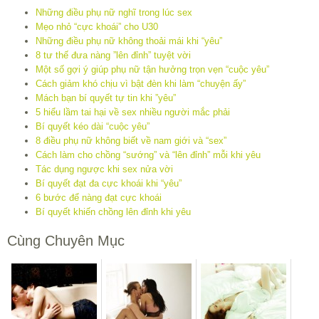
Những điều phụ nữ nghĩ trong lúc sex
Mẹo nhỏ “cực khoái” cho U30
Những điều phụ nữ không thoải mái khi “yêu”
8 tư thế đưa nàng ”lên đỉnh” tuyệt vời
Một số gợi ý giúp phụ nữ tận hưởng trọn vẹn “cuộc yêu”
Cách giảm khó chịu vì bật đèn khi làm “chuyện ấy”
Mách bạn bí quyết tự tin khi ”yêu”
5 hiểu lầm tai hại về sex nhiều người mắc phải
Bí quyết kéo dài “cuộc yêu”
8 điều phụ nữ không biết về nam giới và “sex”
Cách làm cho chồng “sướng” và “lên đỉnh” mỗi khi yêu
Tác dụng ngược khi sex nửa vời
Bí quyết đạt đa cực khoái khi “yêu”
6 bước để nàng đạt cực khoái
Bí quyết khiến chồng lên đỉnh khi yêu
Cùng Chuyên Mục