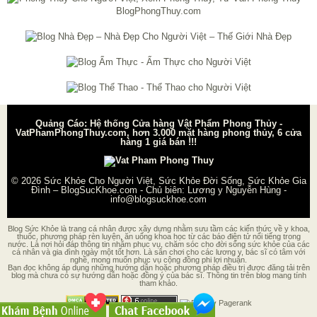
Quảng Cáo: Hệ thống Cửa hàng Vật Phẩm Phong Thủy -
VatPhamPhongThuy.com, hơn 3.000 mặt hàng phong thủy, 6 cửa
hàng 1 giá bán !!!
© 2026
Sức Khỏe Cho Người Việt, Sức Khỏe Đời Sống, Sức Khỏe Gia
Đình – BlogSucKhoe.com
- Chủ biên:
Lương y Nguyễn Hùng
-
info@blogsuckhoe.com
Blog Sức Khỏe là trang cá nhân được xây dựng nhằm sưu tầm các kiến thức về y khoa,
thuốc, phương pháp rèn luyện, ăn uống khoa học từ các báo điện tử nổi tiếng trong
nước. Là nơi hỏi đáp thông tin nhằm phục vụ, chăm sóc cho đời sống sức khỏe của các
cá nhân và gia đình ngày một tốt hơn. Là sân chơi cho các lương y, bác sĩ có tâm với
nghề, mong muốn phục vụ cộng đồng phi lợi nhuận.
Bạn đọc không áp dụng những hướng dẫn hoặc phương pháp điều trị được đăng tải trên
blog mà chưa có sự hướng dẫn hoặc đồng ý của bác sĩ. Thông tin trên blog mang tính
tham khảo.