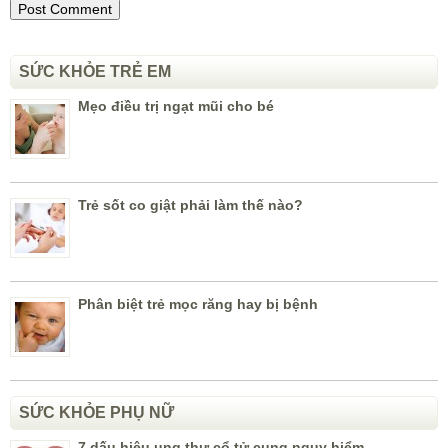
SỨC KHỎE TRẺ EM
Mẹo điều trị ngạt mũi cho bé
Trẻ sốt co giật phải làm thế nào?
Phân biệt trẻ mọc răng hay bị bệnh
SỨC KHỎE PHỤ NỮ
7 dấu hiệu ung thư cổ tử cung nguy hiểm