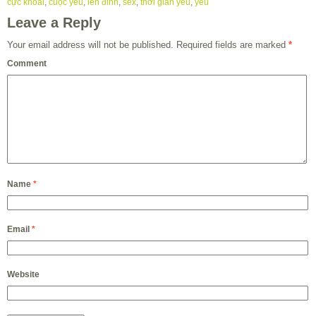
cực khoái
,
cuộc yêu
,
lên đỉnh
,
sex
,
thời gian yêu
,
yêu
Leave a Reply
Your email address will not be published.
Required fields are marked
*
Comment
Name
*
Email
*
Website