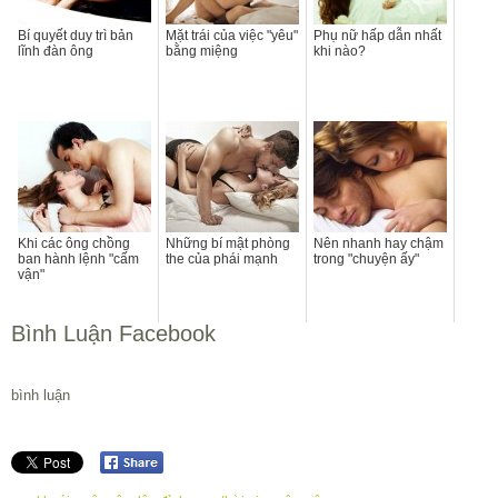
Bí quyết duy trì bản
Mặt trái của việc "yêu"
Phụ nữ hấp dẫn nhất
lĩnh đàn ông
bằng miệng
khi nào?
Khi các ông chồng
Những bí mật phòng
Nên nhanh hay chậm
ban hành lệnh "cấm
the của phái mạnh
trong "chuyện ấy"
vận"
Bình Luận Facebook
bình luận