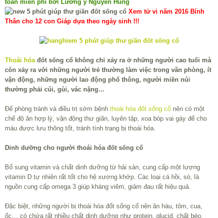
toàn miễn phí bởi Lương y Nguyễn Hùng
Xem tử vi năm 2016 Bính
Thân cho 12 con Giáp dựa theo ngày sinh !!!
Thoái hóa
đốt sống cổ không chỉ xảy ra ở những người cao tuổi mà
còn xảy ra với những người trẻ thường làm việc trong văn phòng, ít
vận động, những người lao động phổ thông, người miền núi
thường phải cúi, gùi, vác nặng…
Để phòng tránh và điều trị sớm bệnh
thoái hóa đốt sống cổ
nên có một
chế độ ăn hợp lý, vận động thư giãn, luyên tập, xoa bóp vai gáy để cho
máu được lưu thông tốt, tránh tình trạng bị thoái hóa.
Dinh dưỡng cho người thoái hóa đốt sống cổ
Bổ sung vitamin và chất dinh dưỡng từ hải sản, cung cấp một lượng
vitamin D tự nhiên rất tốt cho hệ xương khớp. Các loại cá hồi, sò, là
nguồn cung cấp omega 3 giúp kháng viêm, giảm đau rất hiệu quả.
Đặc biệt, những người bị thoái hóa đốt sống cổ nên ăn hàu, tôm, cua,
ốc… có chứa rất nhiều chất dinh dưỡng như protein, glucid, chất béo,