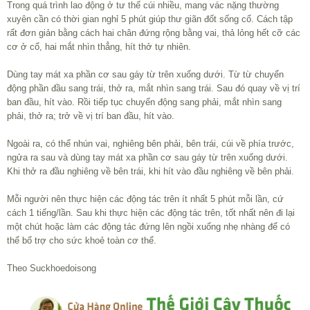
Trong quá trình lao động ở tư thế cúi nhiều, mang vác nặng thường
xuyên cần có thời gian nghỉ 5 phút giúp thư giãn đốt sống cổ. Cách tập
rất đơn giản bằng cách hai chân đứng rộng bằng vai, thả lỏng hết cỡ các
cơ ở cổ, hai mắt nhìn thẳng, hít thở tự nhiên.
Dùng tay mát xa phần cơ sau gáy từ trên xuống dưới. Từ từ chuyển
động phần đầu sang trái, thở ra, mắt nhìn sang trái. Sau đó quay về vị trí
ban đầu, hít vào. Rồi tiếp tục chuyển động sang phải, mắt nhìn sang
phải, thở ra; trở về vị trí ban đầu, hít vào.
Ngoài ra, có thể nhún vai, nghiêng bên phải, bên trái, cúi về phía trước,
ngửa ra sau và dùng tay mát xa phần cơ sau gáy từ trên xuống dưới.
Khi thở ra đầu nghiêng về bên trái, khi hít vào đầu nghiêng về bên phải.
Mỗi người nên thực hiện các động tác trên ít nhất 5 phút mỗi lần, cứ
cách 1 tiếng/lần. Sau khi thực hiện các động tác trên, tốt nhất nên đi lại
một chút hoặc làm các động tác đứng lên ngồi xuống nhẹ nhàng để có
thể bổ trợ cho sức khoẻ toàn cơ thể.
Theo Suckhoedoisong