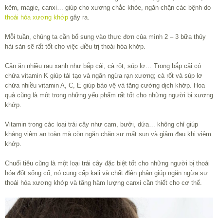
kẽm, magie, canxi… giúp cho xương chắc khỏe, ngăn chặn các bệnh do
thoái hóa xương khớp
gây ra.
Mỗi tuần, chúng ta cần bổ sung vào thực đơn của mình 2 – 3 bữa thủy
hải sản sẽ rất tốt cho việc điều trị thoái hóa khớp.
Cần ăn nhiều rau xanh như bắp cải, cà rốt, súp lơ… Trong bắp cải có
chứa vitamin K giúp tái tạo và ngăn ngừa rạn xương; cà rốt và súp lơ
chứa nhiều vitamin A, C, E giúp bảo vệ và tăng cường dịch khớp. Hoa
quả cũng là một trong những yếu phẩm rất tốt cho những người bị xương
khớp.
Vitamin trong các loại trái cây như cam, bưởi, dứa… không chỉ giúp
kháng viêm an toàn mà còn ngăn chặn sự mất sụn và giảm đau khi viêm
khớp.
Chuối tiêu cũng là một loại trái cây đặc biệt tốt cho những người bị thoái
hóa đốt sống cổ, nó cung cấp kali và chất điện phân giúp ngăn ngừa sự
thoái hóa xương khớp và tăng hàm lượng canxi cần thiết cho cơ thể.