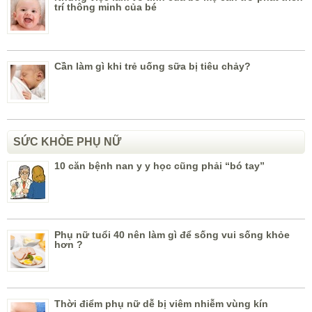
trí thông minh của bé
Cần làm gì khi trẻ uống sữa bị tiêu chảy?
SỨC KHỎE PHỤ NỮ
10 căn bệnh nan y y học cũng phải “bó tay”
Phụ nữ tuổi 40 nên làm gì để sống vui sống khỏe
hơn ?
Thời điểm phụ nữ dễ bị viêm nhiễm vùng kín