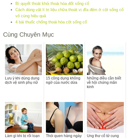
Bí quyết thoát khỏi thoái hóa đốt sống cổ
Cách dùng vật lí trị liệu chữa thoát vị đĩa đệm ở cột sống cổ
vô cùng hiệu quả
4 bài thuốc chống thoái hóa cột sống cổ
Cùng Chuyên Mục
Lưu ý khi dùng dung
15 công dụng không
Những điều cần biết
dịch vệ sinh phụ nữ
ngờ của nước dừa
về hội chứng mãn
kinh
Làm gì khi bị rối loạn
Thói quen hàng ngày
Ung thư cổ tử cung