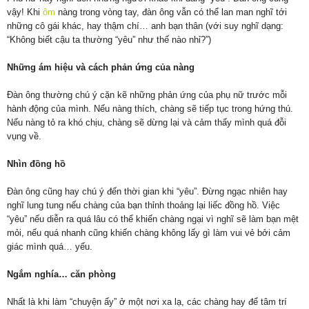
vậy! Khi
ôm
nàng trong vòng tay, đàn ông vẫn có thể lan man nghĩ tới
những cô gái khác, hay thậm chí… anh bạn thân (với suy nghĩ dạng:
“Không biết cậu ta thường “yêu” như thế nào nhỉ?”)
Những ám hiệu và cách phản ứng của nàng
Đàn ông thường chú ý cặn kẽ những phản ứng của phụ nữ trước mỗi
hành động của mình. Nếu nàng thích, chàng sẽ tiếp tục trong hứng thú.
Nếu nàng tỏ ra khó chịu, chàng sẽ dừng lại và cảm thấy mình quá đỗi
vụng về.
Nhìn đồng hồ
Đàn ông cũng hay chú ý đến thời gian khi “yêu”. Đừng ngạc nhiên hay
nghĩ lung tung nếu chàng của bạn thỉnh thoảng lại liếc đồng hồ. Việc
“yêu” nếu diễn ra quá lâu có thể khiến chàng ngại vì nghĩ sẽ làm bạn mệt
mỏi, nếu quá nhanh cũng khiến chàng không lấy gì làm vui vẻ bởi cảm
giác mình quá… yếu.
Ngắm nghía… căn phòng
Nhất là khi làm “chuyện ấy” ở một nơi xa lạ, các chàng hay để tâm trí