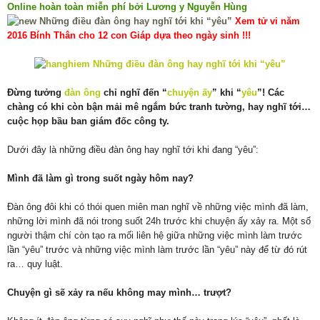
Online hoàn toàn miễn phí bởi Lương y Nguyễn Hùng
Xem tử vi năm
2016 Bính Thân cho 12 con Giáp dựa theo ngày sinh !!!
Đừng tưởng
đàn ông
chỉ nghĩ đến “
chuyện ấy
” khi “
yêu
”! Các
chàng có khi còn bận mải mê ngắm bức tranh tường, hay nghĩ tới…
cuộc họp bầu ban giám đốc công ty.
Dưới đây là những điều đàn ông hay nghĩ tới khi đang “yêu”:
Mình đã làm gì trong suốt ngày hôm nay?
Đàn ông đôi khi có thói quen miên man nghĩ về những việc mình đã làm,
những lời mình đã nói trong suốt 24h trước khi chuyện ấy xảy ra. Một số
người thậm chí còn tạo ra mối liên hệ giữa những việc mình làm trước
lần “yêu” trước và những việc mình làm trước lần “yêu” này để từ đó rút
ra… quy luật.
Chuyện gì sẽ xảy ra nếu không may mình… trượt?