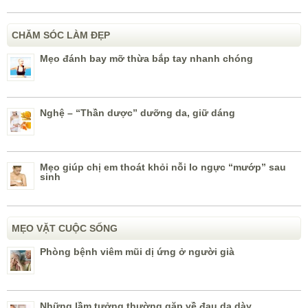
CHĂM SÓC LÀM ĐẸP
Mẹo đánh bay mỡ thừa bắp tay nhanh chóng
Nghệ – “Thần dược” dưỡng da, giữ dáng
Mẹo giúp chị em thoát khỏi nỗi lo ngực “mướp” sau
sinh
MẸO VẶT CUỘC SỐNG
Phòng bệnh viêm mũi dị ứng ở người già
Những lầm tưởng thường gặp về đau dạ dày