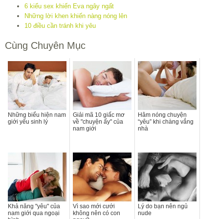
6 kiểu sex khiến Eva ngây ngất
Những lời khen khiến nàng nóng lên
10 điều cần tránh khi yêu
Cùng Chuyên Mục
Những biểu hiện nam
Giải mã 10 giấc mơ
Hâm nóng chuyện
giới yếu sinh lý
về "chuyện ấy" của
“yêu” khi chàng vắng
nam giới
nhà
Khả năng "yêu" của
Vì sao mới cưới
Lý do bạn nên ngủ
nam giới qua ngoại
không nên có con
nude