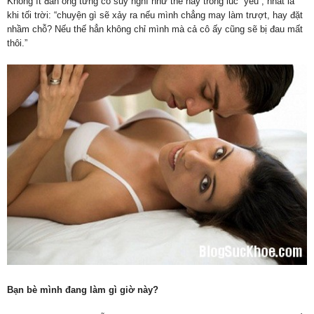
Không ít đàn ông từng có suy nghĩ như thế này trong lúc “yêu”, nhất là
khi tối trời: “chuyện gì sẽ xảy ra nếu mình chẳng may làm trượt, hay đặt
nhầm chỗ? Nếu thế hẳn không chỉ mình mà cả cô ấy cũng sẽ bị đau mất
thôi.”
Bạn bè mình đang làm gì giờ này?