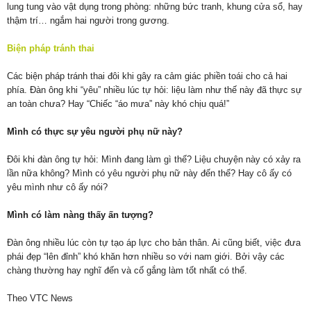
lung tung vào vật dụng trong phòng: những bức tranh, khung cửa sổ, hay
thậm trí… ngắm hai người trong gương.
Biện pháp tránh thai
Các biện pháp tránh thai đôi khi gây ra cảm giác phiền toái cho cả hai
phía. Đàn ông khi “yêu” nhiều lúc tự hỏi: liệu làm như thế này đã thực sự
an toàn chưa? Hay “Chiếc “áo mưa” này khó chịu quá!”
Mình có thực sự yêu người phụ nữ này?
Đôi khi đàn ông tự hỏi: Mình đang làm gì thế? Liệu chuyện này có xảy ra
lần nữa không? Mình có yêu người phụ nữ này đến thế? Hay cô ấy có
yêu mình như cô ấy nói?
Mình có làm nàng thấy ấn tượng?
Đàn ông nhiều lúc còn tự tạo áp lực cho bản thân. Ai cũng biết, việc đưa
phái đẹp “lên đỉnh” khó khăn hơn nhiều so với nam giới. Bởi vậy các
chàng thường hay nghĩ đến và cố gắng làm tốt nhất có thể.
Theo VTC News