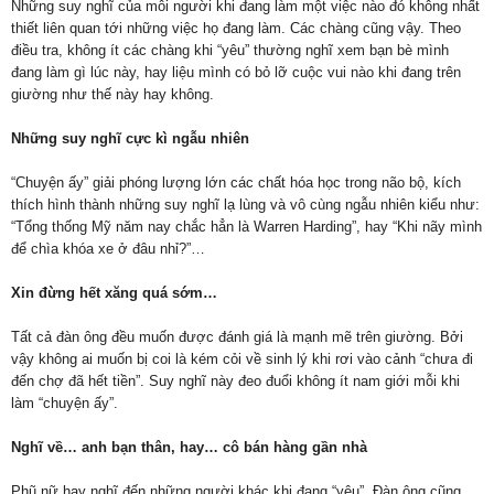
Những suy nghĩ của mỗi người khi đang làm một việc nào đó không nhất
thiết liên quan tới những việc họ đang làm. Các chàng cũng vậy. Theo
điều tra, không ít các chàng khi “yêu” thường nghĩ xem bạn bè mình
đang làm gì lúc này, hay liệu mình có bỏ lỡ cuộc vui nào khi đang trên
giường như thế này hay không.
Những suy nghĩ cực kì ngẫu nhiên
“Chuyện ấy” giải phóng lượng lớn các chất hóa học trong não bộ, kích
thích hình thành những suy nghĩ lạ lùng và vô cùng ngẫu nhiên kiểu như:
“Tổng thống Mỹ năm nay chắc hẳn là Warren Harding”, hay “Khi nãy mình
để chìa khóa xe ở đâu nhỉ?”…
Xin đừng hết xăng quá sớm…
Tất cả đàn ông đều muốn được đánh giá là mạnh mẽ trên giường. Bởi
vậy không ai muốn bị coi là kém cỏi về sinh lý khi rơi vào cảnh “chưa đi
đến chợ đã hết tiền”. Suy nghĩ này đeo đuổi không ít nam giới mỗi khi
làm “chuyện ấy”.
Nghĩ về… anh bạn thân, hay… cô bán hàng gần nhà
Phũ nữ hay nghĩ đến những người khác khi đang “yêu”. Đàn ông cũng