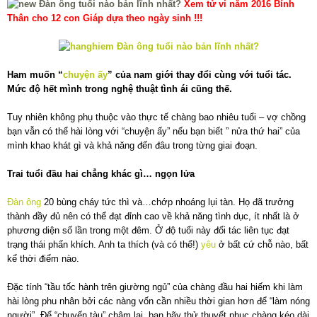
Xem tử vi năm 2016 Bính
Thân cho 12 con Giáp dựa theo ngày sinh !!!
Ham muốn “
chuyện ấy
” của nam giới thay đổi cùng với tuổi tác.
Mức độ hết mình trong nghệ thuật tình ái cũng thế.
Tuy nhiên không phụ thuộc vào thực tế chàng bao nhiêu tuổi – vợ chồng
bạn vẫn có thể hài lòng với “chuyện ấy” nếu bạn biết ” nửa thứ hai” của
mình khao khát gì và khả năng đến đâu trong từng giai đoạn.
Trai tuổi đầu hai chẳng khác gì… ngọn lửa
Đàn ông
20 bùng cháy tức thì và…chớp nhoáng lụi tàn. Họ đã trưởng
thành đầy đủ nên có thể đạt đỉnh cao về khả năng tình dục, ít nhất là ở
phương diện số lần trong một đêm. Ở độ tuổi này đối tác liên tục đạt
trạng thái phấn khích. Anh ta thích (và có thể!)
yêu
ở bất cứ chỗ nào, bất
kể thời điểm nào.
Đặc tính “tầu tốc hành trên giường ngủ” của chàng đầu hai hiếm khi làm
hài lòng phu nhân bởi các nàng vốn cần nhiều thời gian hơn để “làm nóng
người”. Để “chuyến tàu” chậm lại, bạn hãy thử thuyết phục chàng kéo dài