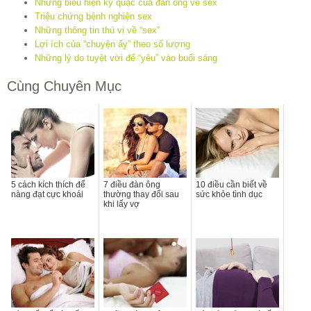
Những biểu hiện kỳ quặc của đàn ông về sex
Triệu chứng bệnh nghiện sex
Những thông tin thú vị về “sex”
Lợi ích của “chuyện ấy” theo số lượng
Những lý do tuyệt vời để “yêu” vào buổi sáng
Cùng Chuyên Mục
5 cách kích thích để
7 điều đàn ông
10 điều cần biết về
nàng đạt cực khoái
thường thay đổi sau
sức khỏe tình dục
khi lấy vợ