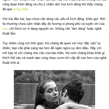
công đoạn khởi động và chú ý chấm dứt mọi kích động khi thấy chàng
đã quá
hưng phấn
.
Với trai đầu hai, bạn chưa cần dùng các yếu tố kích động, khêu gợi. Bởi
họ thường chưa cảm nhận đầy đủ hương vị phong phú và tuyệt vời của
sex
, chỉ thích vợ ở dạng nguyên sơ, không cần “làm dáng” hoặc nghệ
thuật lắm.
Tuy nhiên cùng với thời gian, khi chàng đã quen với mọi “đặc sản” tự
nhiên, bạn cần phải sáng tạo hơn để ngăn ngừa sự đơn điệu. Hãy cởi
mở bày tỏ với chàng nhu cầu của bản thân, hỏi xem chàng khao khát gì,
thích thế nào và mạnh dạn cùng nhau vươn tới cấp độ cao hơn của nghệ
thuật tình ái.