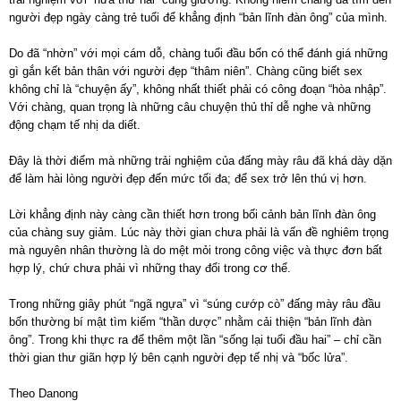
người đẹp ngày càng trẻ tuổi để khẳng định “bản lĩnh đàn ông” của mình.
Do đã “nhờn” với mọi cám dỗ, chàng tuổi đầu bốn có thể đánh giá những
gì gắn kết bản thân với người đẹp “thâm niên”. Chàng cũng biết sex
không chỉ là “chuyện ấy”, không nhất thiết phải có công đoạn “hòa nhập”.
Với chàng, quan trọng là những câu chuyện thủ thỉ dễ nghe và những
động chạm tế nhị da diết.
Đây là thời điểm mà những trải nghiệm của đấng mày râu đã khá dày dặn
để làm hài lòng người đẹp đến mức tối đa; để sex trở lên thú vị hơn.
Lời khẳng định này càng cần thiết hơn trong bối cảnh bản lĩnh đàn ông
của chàng suy giảm. Lúc này thời gian chưa phải là vấn đề nghiêm trọng
mà nguyên nhân thường là do mệt mỏi trong công việc và thực đơn bất
hợp lý, chứ chưa phải vì những thay đổi trong cơ thể.
Trong những giây phút “ngã ngựa” vì “súng cướp cò” đấng mày râu đầu
bốn thường bí mật tìm kiếm “thần dược” nhằm cải thiện “bản lĩnh đàn
ông”. Trong khi thực ra để thêm một lần “sống lại tuổi đầu hai” – chỉ cần
thời gian thư giãn hợp lý bên cạnh người đẹp tế nhị và “bốc lửa”.
Theo Danong