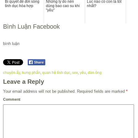
Bí quyết để đời sống
Những lý do nên
Lúc nào có con là tốt
tình dục hòa hợp
dùng bao cao su khi
nhất?
"yêu"
Bình Luận Facebook
bình luận
chuyện ấy
,
hưng phấn
,
quan hệ tình dục
,
sex
,
yêu
,
đàn ông
Leave a Reply
Your email address will not be published.
Required fields are marked
*
Comment