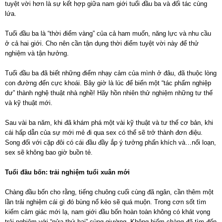
tuyệt vời hơn là sự kết hợp giữa nam giới tuổi đầu ba và đối tác cùng
lứa.
Tuổi đầu ba là “thời điểm vàng” của cả ham muốn, năng lực và nhu cầu
ở cả hai giới. Cho nên cần tận dụng thời điểm tuyệt vời này để thử
nghiệm và tận hưởng.
Tuổi đầu ba đã biết những điểm nhạy cảm của mình ở đâu, đã thuộc lòng
con đường đến cực khoái. Bây giờ là lúc để biến một “tác phẩm nghiệp
dư” thành nghệ thuật nhà nghề! Hãy hồn nhiên thử nghiệm những tư thế
và kỹ thuật mới.
Sau vài ba năm, khi đã khám phá một vài kỹ thuật và tư thế cơ bản, khi
cái hấp dẫn của sự mới mẻ đi qua sex có thể sẽ trở thành đơn điệu.
Song đối với cặp đôi có cái đầu đầy ắp ý tưởng phấn khích và…nổi loạn,
sex sẽ không bao giờ buồn tẻ.
Tuổi đầu bốn: trải nghiệm tuổi xuân mới
Chàng đầu bốn cho rằng, tiếng chuông cuối cùng đã ngân, cần thêm một
lần trải nghiệm cái gì đó bùng nổ kẻo sẽ quá muộn. Trong cơn sốt tìm
kiếm cảm giác mới lạ, nam giới đầu bốn hoàn toàn không có khát vọng
trải nghiệm với “nửa thứ hai” cùng giường. Không hiếm chàng đã tìm đến