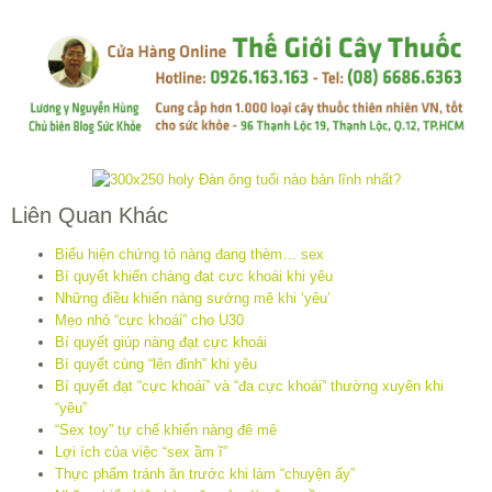
Liên Quan Khác
Biểu hiện chứng tỏ nàng đang thèm… sex
Bí quyết khiến chàng đạt cực khoái khi yêu
Những điều khiến nàng sướng mê khi ‘yêu’
Mẹo nhỏ “cực khoái” cho U30
Bí quyết giúp nàng đạt cực khoái
Bí quyết cùng “lên đỉnh” khi yêu
Bí quyết đạt “cực khoái” và “đa cực khoái” thường xuyên khi
“yêu”
“Sex toy” tự chế khiến nàng đê mê
Lợi ích của việc “sex ầm ĩ”
Thực phẩm tránh ăn trước khi làm “chuyện ấy”