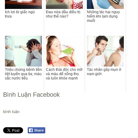
Ích lợi từ giấc ngủ
Đau nửa đầu điều trị
Những tác hại nguy
trưa
như thế nào?
hiểm khi lạm dụng
muối
Triệu chứng bệnh tiền
Cách thải độc cho mỡ
Tác nhân gây mụn ở
liệt tuyến qua tia, màu
và máu để sống thọ
nam giới
sắc nước tiểu
và luôn khỏe mạnh
Bình Luận Facebook
bình luận