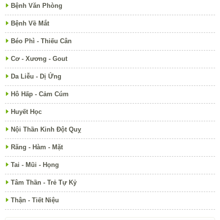
Bệnh Văn Phòng
Bệnh Về Mắt
Béo Phì - Thiếu Cân
Cơ - Xương - Gout
Da Liễu - Dị Ứng
Hô Hấp - Cảm Cúm
Huyết Học
Nội Thần Kinh Đột Quỵ
Răng - Hàm - Mặt
Tai - Mũi - Họng
Tâm Thần - Trẻ Tự Kỷ
Thận - Tiết Niệu