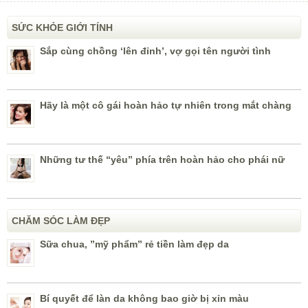
SỨC KHỎE GIỚI TÍNH
Sắp cùng chồng ‘lên đỉnh’, vợ gọi tên người tình
Hãy là một cô gái hoàn hảo tự nhiên trong mắt chàng
Những tư thế “yêu” phía trên hoàn hảo cho phái nữ
CHĂM SÓC LÀM ĐẸP
Sữa chua, ”mỹ phẩm” rẻ tiền làm đẹp da
Bí quyết để làn da không bao giờ bị xỉn màu