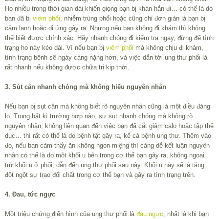
Ho nhiều trong thời gian dài khiến giọng bạn bị khàn hẳn đi… có thể là do
bạn đã bị
viêm phổi
, nhiễm trùng phổi hoặc cũng chỉ đơn giản là bạn bị
cảm lạnh hoặc dị ứng gây ra. Nhưng nếu bạn không đi khám thì không
thể biết được chính xác. Hãy nhanh chóng đi kiểm tra ngay, đừng để tình
trạng ho này kéo dài. Vì nếu bạn bị
viêm phổi
mà không chịu đi khám,
tình trạng bệnh sẽ ngày càng nặng hơn, và việc dẫn tới ung thư phổi là
rất nhanh nếu không được chữa trị kịp thời.
3. Sút cân nhanh chóng mà không hiểu nguyên nhân
Nếu bạn bị sụt cân mà không biết rõ nguyên nhân cũng là một điều đáng
lo. Trong bất kì trường hợp nào, sự sụt nhanh chóng mà không rõ
nguyên nhân, không liên quan đến việc bạn đã cắt giảm calo hoặc tập thể
dục… thì rất có thể là do bệnh tật gây ra, kể cả bệnh ung thư. Thêm vào
đó, nếu bạn cảm thấy ăn không ngon miệng thì càng dễ kết luận nguyên
nhân có thể là do một khối u bên trong cơ thể bạn gây ra, không ngoại
trừ khối u ở phổi, dẫn đến ung thư phổi sau này. Khối u này sẽ là tăng
đột ngột sự trao đổi chất trong cơ thể bạn và gây ra tình trạng trên.
4. Đau, tức ngực
Một triệu chứng điển hình của ung thư phổi là
đau ngực
, nhất là khi bạn