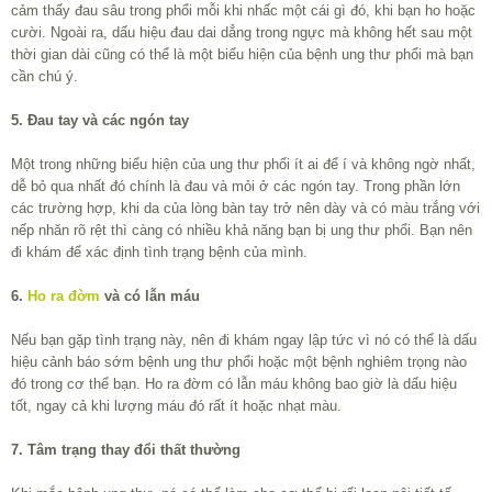
cảm thấy đau sâu trong phổi mỗi khi nhấc một cái gì đó, khi bạn ho hoặc
cười. Ngoài ra, dấu hiệu đau dai dẳng trong ngực mà không hết sau một
thời gian dài cũng có thể là một biểu hiện của bệnh ung thư phổi mà bạn
cần chú ý.
5. Đau tay và các ngón tay
Một trong những biểu hiện của ung thư phổi ít ai để í và không ngờ nhất,
dễ bỏ qua nhất đó chính là đau và mỏi ở các ngón tay. Trong phần lớn
các trường hợp, khi da của lòng bàn tay trở nên dày và có màu trắng với
nếp nhăn rõ rệt thì càng có nhiều khả năng bạn bị ung thư phổi. Bạn nên
đi khám để xác định tình trạng bệnh của mình.
6.
Ho ra đờm
và có lẫn máu
Nếu bạn gặp tình trạng này, nên đi khám ngay lập tức vì nó có thể là dấu
hiệu cảnh báo sớm bệnh ung thư phổi hoặc một bệnh nghiêm trọng nào
đó trong cơ thể bạn. Ho ra đờm có lẫn máu không bao giờ là dấu hiệu
tốt, ngay cả khi lượng máu đó rất ít hoặc nhạt màu.
7. Tâm trạng thay đổi thất thường