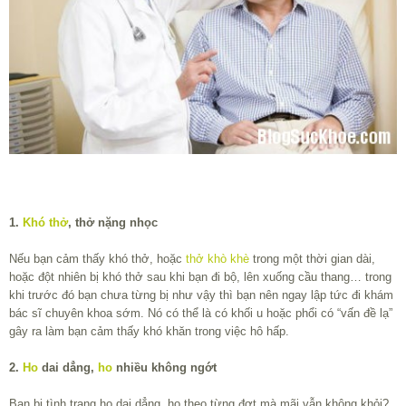
1.
Khó thở
, thở nặng nhọc
Nếu bạn cảm thấy khó thở, hoặc
thở khò khè
trong một thời gian dài,
hoặc đột nhiên bị khó thở sau khi bạn đi bộ, lên xuống cầu thang… trong
khi trước đó bạn chưa từng bị như vậy thì bạn nên ngay lập tức đi khám
bác sĩ chuyên khoa sớm. Nó có thể là có khối u hoặc phổi có “vấn đề lạ”
gây ra làm bạn cảm thấy khó khăn trong việc hô hấp.
2.
Ho
dai dẳng,
ho
nhiều không ngớt
Bạn bị tình trạng ho dai dẳng, ho theo từng đợt mà mãi vẫn không khỏi?