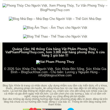
Quảng Cáo: Hệ thống Cửa hàng Vật Phẩm Phong Thủy -
VatPhamPhongThuy.com, hơn 3.000 mặt hàng phong thủy, 6 cửa
hàng 1 giá bán !!!
© 2026
Sức Khỏe Cho Người Việt, Sức Khỏe Đời Sống, Sức Khỏe Gia
Đình – BlogSucKhoe.com
- Chủ biên:
Lương y Nguyễn Hùng
-
info@blogsuckhoe.com
Blog Sức Khỏe là trang cá nhân được xây dựng nhằm sưu tầm các kiến thức về y khoa,
thuốc, phương pháp rèn luyện, ăn uống khoa học từ các báo điện tử nổi tiếng trong
nước. Là nơi hỏi đáp thông tin nhằm phục vụ, chăm sóc cho đời sống sức khỏe của các
cá nhân và gia đình ngày một tốt hơn. Là sân chơi cho các lương y, bác sĩ có tâm với
nghề, mong muốn phục vụ cộng đồng phi lợi nhuận.
Bạn đọc không áp dụng những hướng dẫn hoặc phương pháp điều trị được đăng tải trên
blog mà chưa có sự hướng dẫn hoặc đồng ý của bác sĩ. Thông tin trên blog mang tính
tham khảo.