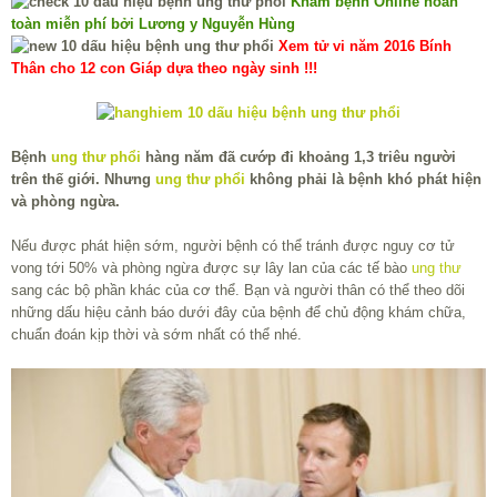
Khám bệnh Online hoàn
toàn miễn phí bởi Lương y Nguyễn Hùng
Xem tử vi năm 2016 Bính
Thân cho 12 con Giáp dựa theo ngày sinh !!!
Bệnh
ung thư phổi
hàng năm đã cướp đi khoảng 1,3 triêu người
trên thế giới. Nhưng
ung thư phổi
không phải là bệnh khó phát hiện
và phòng ngừa.
Nếu được phát hiện sớm, người bệnh có thể tránh được nguy cơ tử
vong tới 50% và phòng ngừa được sự lây lan của các tế bào
ung thư
sang các bộ phần khác của cơ thể. Bạn và người thân có thể theo dõi
những dấu hiệu cảnh báo dưới đây của bệnh để chủ động khám chữa,
chuẩn đoán kịp thời và sớm nhất có thể nhé.