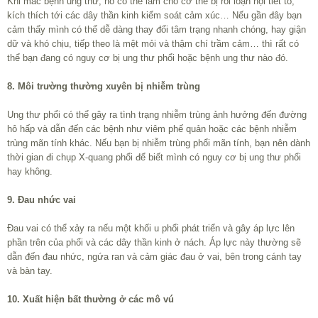
Khi mắc bệnh ung thư, nó có thể làm cho cơ thể bị rối loạn nội tiết tố,
kích thích tới các dây thần kinh kiểm soát cảm xúc… Nếu gần đây bạn
cảm thấy mình có thể dễ dàng thay đổi tâm trạng nhanh chóng, hay giận
dữ và khó chịu, tiếp theo là mệt mỏi và thậm chí trầm cảm… thì rất có
thể bạn đang có nguy cơ bị ung thư phổi hoặc bệnh ung thư nào đó.
8. Môi trường thường xuyên bị nhiễm trùng
Ung thư phổi có thể gây ra tình trạng nhiễm trùng ảnh hưởng đến đường
hô hấp và dẫn đến các bệnh như viêm phế quản hoặc các bệnh nhiễm
trùng mãn tính khác. Nếu bạn bị nhiễm trùng phổi mãn tính, bạn nên dành
thời gian đi chụp X-quang phổi để biết mình có nguy cơ bị ung thư phổi
hay không.
9. Đau nhức vai
Đau vai có thể xảy ra nếu một khối u phổi phát triển và gây áp lực lên
phần trên của phổi và các dây thần kinh ở nách. Áp lực này thường sẽ
dẫn đến đau nhức, ngứa ran và cảm giác đau ở vai, bên trong cánh tay
và bàn tay.
10. Xuất hiện bất thường ở các mô vú