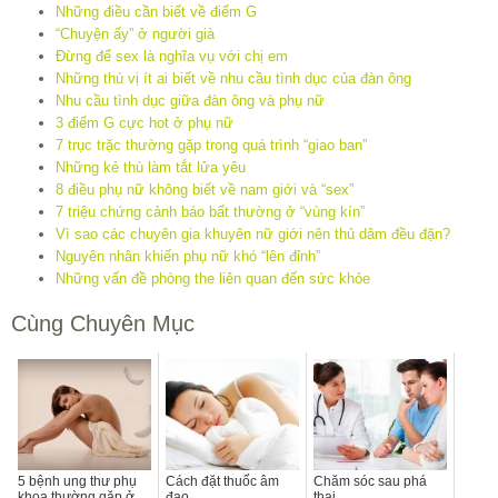
Những điều cần biết về điểm G
“Chuyện ấy” ở người già
Đừng để sex là nghĩa vụ với chị em
Những thú vị ít ai biết về nhu cầu tình dục của đàn ông
Nhu cầu tình dục giữa đàn ông và phụ nữ
3 điểm G cực hot ở phụ nữ
7 trục trặc thường gặp trong quá trình “giao ban”
Những kẻ thù làm tắt lửa yêu
8 điều phụ nữ không biết về nam giới và “sex”
7 triệu chứng cảnh báo bất thường ở “vùng kín”
Vì sao các chuyên gia khuyên nữ giới nên thủ dâm đều đặn?
Nguyên nhân khiến phụ nữ khó “lên đỉnh”
Những vấn đề phòng the liên quan đến sức khỏe
Cùng Chuyên Mục
5 bệnh ung thư phụ
Cách đặt thuốc âm
Chăm sóc sau phá
khoa thường gặp ở
đạo
thai