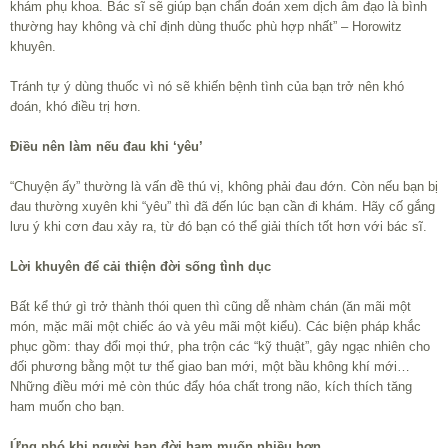
khám phụ khoa. Bác sĩ sẽ giúp bạn chẩn đoán xem dịch âm đạo là bình
thường hay không và chỉ định dùng thuốc phù hợp nhất” – Horowitz
khuyên.
Tránh tự ý dùng thuốc vì nó sẽ khiến bệnh tình của bạn trở nên khó
đoán, khó điều trị hơn.
Điều nên làm nếu đau khi ‘yêu’
“Chuyện ấy” thường là vấn đề thú vị, không phải đau đớn. Còn nếu bạn bị
đau thường xuyên khi “yêu” thì đã đến lúc bạn cần đi khám. Hãy cố gắng
lưu ý khi cơn đau xảy ra, từ đó bạn có thể giải thích tốt hơn với bác sĩ.
Lời khuyên để cải thiện đời sống tình dục
Bất kể thứ gì trở thành thói quen thì cũng dễ nhàm chán (ăn mãi một
món, mặc mãi một chiếc áo và yêu mãi một kiểu). Các biện pháp khắc
phục gồm: thay đổi mọi thứ, pha trộn các “kỹ thuật”, gây ngạc nhiên cho
đối phương bằng một tư thế giao ban mới, một bầu không khí mới…
Những điều mới mẻ còn thúc đẩy hóa chất trong não, kích thích tăng
ham muốn cho bạn.
Ứng phó khi người bạn đời ham muốn nhiều hơn