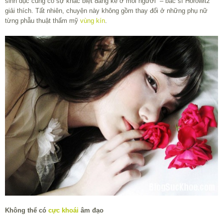
sinh dục cũng có sự khác biệt đáng kể ở mỗi người” – bác sĩ Horowitz
giải thích. Tất nhiên, chuyện này không gồm thay đổi ở những phụ nữ
từng phẫu thuật thẩm mỹ
vùng kín
.
Không thể có
cực khoái
âm đạo