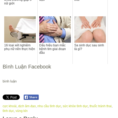
nữ giới
16 loại xét nghiệm
Dấu hiệu bạn mắc
Sa sinh dục sau sinh
phụ nữ nên thực hiện
bệnh tim giai đoạn
là gì?
đầu
Bình Luận Facebook
bình luận
cực khoái
,
dịch âm đạo
,
nhu cầu tình dục
,
sức khỏe tình dục
,
thuốc tránh thai
,
tình dục
,
vùng kín