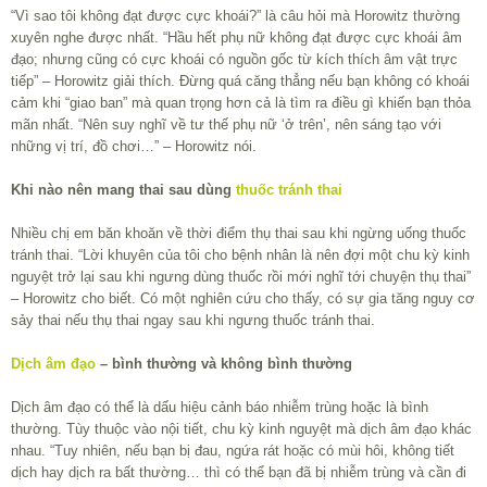
“Vì sao tôi không đạt được cực khoái?” là câu hỏi mà Horowitz thường
xuyên nghe được nhất. “Hầu hết phụ nữ không đạt được cực khoái âm
đạo; nhưng cũng có cực khoái có nguồn gốc từ kích thích âm vật trực
tiếp” – Horowitz giải thích. Đừng quá căng thẳng nếu bạn không có khoái
cảm khi “giao ban” mà quan trọng hơn cả là tìm ra điều gì khiến bạn thỏa
mãn nhất. “Nên suy nghĩ về tư thế phụ nữ ‘ở trên’, nên sáng tạo với
những vị trí, đồ chơi…” – Horowitz nói.
Khi nào nên mang thai sau dùng
thuốc tránh thai
Nhiều chị em băn khoăn về thời điểm thụ thai sau khi ngừng uống thuốc
tránh thai. “Lời khuyên của tôi cho bệnh nhân là nên đợi một chu kỳ kinh
nguyệt trở lại sau khi ngưng dùng thuốc rồi mới nghĩ tới chuyện thụ thai”
– Horowitz cho biết. Có một nghiên cứu cho thấy, có sự gia tăng nguy cơ
sảy thai nếu thụ thai ngay sau khi ngưng thuốc tránh thai.
Dịch âm đạo
– bình thường và không bình thường
Dịch âm đạo có thể là dấu hiệu cảnh báo nhiễm trùng hoặc là bình
thường. Tùy thuộc vào nội tiết, chu kỳ kinh nguyệt mà dịch âm đạo khác
nhau. “Tuy nhiên, nếu bạn bị đau, ngứa rát hoặc có mùi hôi, không tiết
dịch hay dịch ra bất thường… thì có thể bạn đã bị nhiễm trùng và cần đi