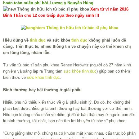
hoàn toàn miễn phí bởi Lương y Nguyễn Hùng
Xem tử vi năm 2016
Bính Thân cho 12 con Giáp dựa theo ngày sinh !!!
Hiểu đúng về
tình dục
và sức khỏe
tình dục
không phải luôn dễ
dàng. Trên thực tế, nhiều thông tin về chuyện này có thể khiến chị
em lúng túng, nhầm lẫn.
Tư vấn từ bác sĩ sản phụ khoa Renee Horowitz (người có 27 năm kinh
nghiệm và sáng lập ra Trung tâm
sức khỏe tình dục
) giúp bạn có thêm
kiến thức về
sức khỏe tình dục
.
Bình thường hay bất thường ở giải phẫu
Nhiều phụ nữ thiếu kiến thức về giải phẫu sinh lý. Do đó, họ không thể
phân biệt được điều gì là bình thường hay bất thường với cơ thể mình.
Nếu bạn không chắc chắn về điểm gì đó ở bản thân hay ở người bạn đời
là bình thường, tốt nhất, bạn nên tìm lời khuyên từ bác sĩ phụ khoa.
“Cũng giống như mỗi chúng ta có khuôn mặt khác nhau, cấu trúc bộ phận