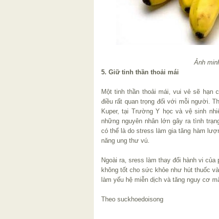
Ảnh min
5. Giữ tinh thần thoải mái
Một tinh thần thoải mái, vui vẻ sẽ hạn 
điều rất quan trọng đối với mỗi người.
Kuper, tại Trường Y học và vệ sinh nhiệ
những nguyên nhân lớn gây ra tình trạ
có thể là do stress làm gia tăng hàm lư
năng ung thư vú.
Ngoài ra, sress làm thay đổi hành vi của
không tốt cho sức khỏe như hút thuốc và 
làm yếu hệ miễn dịch và tăng nguy cơ m
Theo suckhoedoisong