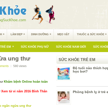
»
»
»
»
NH
LÀM ĐẸP
DINH DƯỠNG
MẸO VẶT
THUỐC & SỨC KHỎE
»
TRẺ EM
SỨC KHỎE PHỤ NỮ
SỨC KHỎE NAM GIỚI
SỨC KHỎE
ừa ung thư
SỨC KHỎE TRẺ EM
mments
580
views
Độ tuổi nào thích hợ
học bơi?
Khám bệnh Online hoàn toàn
Xem tử vi năm 2016 Bính Thân
Phòng bệnh lỵ ở trẻ 