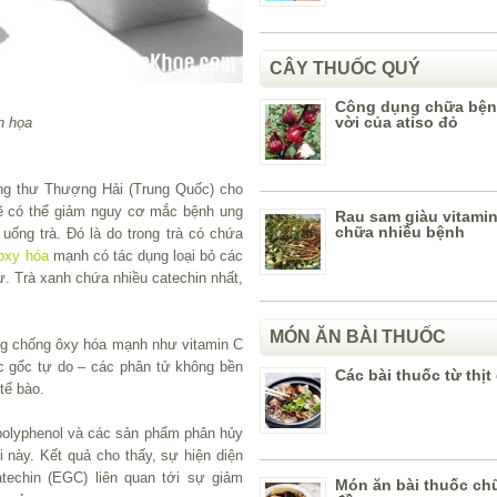
CÂY THUỐC QUÝ
Công dụng chữa bện
vời của atiso đỏ
h họa
ng thư Thượng Hải (Trung Quốc) cho
ẽ có thể giảm nguy cơ mắc bệnh ung
Rau sam giàu vitami
chữa nhiều bệnh
ống trà. Đó là do trong trà có chứa
oxy hóa
mạnh có tác dụng loại bỏ các
. Trà xanh chứa nhiều catechin nhất,
MÓN ĂN BÀI THUỐC
ụng chống ôxy hóa mạnh như vitamin C
c gốc tự do – các phân tử không bền
Các bài thuốc từ thịt
tế bào.
polyphenol và các sản phẩm phân hủy
 này. Kết quả cho thấy, sự hiện diện
atechin (EGC) liên quan tới sự giảm
Món ăn bài thuốc ch