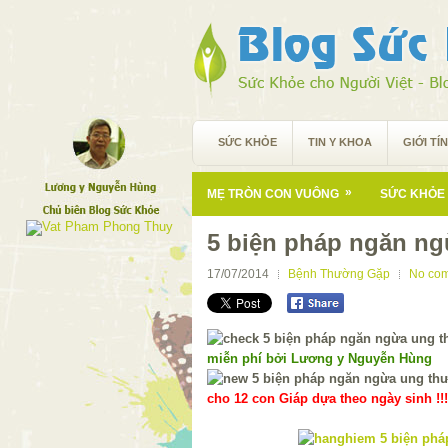
SỨC KHỎE
TIN Y KHOA
GIỚI TÍ
»
MẸ TRÒN CON VUÔNG
SỨC KHỎE 
5 biện pháp ngăn ng
17/07/2014
Bệnh Thường Gặp
No co
miễn phí bởi Lương y Nguyễn Hùng
cho 12 con Giáp dựa theo ngày sinh !!!