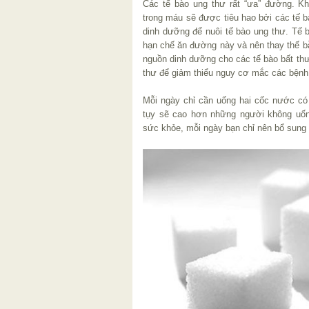
Các tế bào ung thư rất “ưa” đường. K
trong máu sẽ được tiêu hao bởi các tế b
dinh dưỡng để nuôi tế bào ung thư. Tế 
hạn chế ăn đường này và nên thay thế bằ
nguồn dinh dưỡng cho các tế bào bất thư
thư để giảm thiểu nguy cơ mắc các bệnh
Mỗi ngày chỉ cần uống hai cốc nước có
tụy sẽ cao hơn những người không uốn
sức khỏe, mỗi ngày bạn chỉ nên bổ sung 