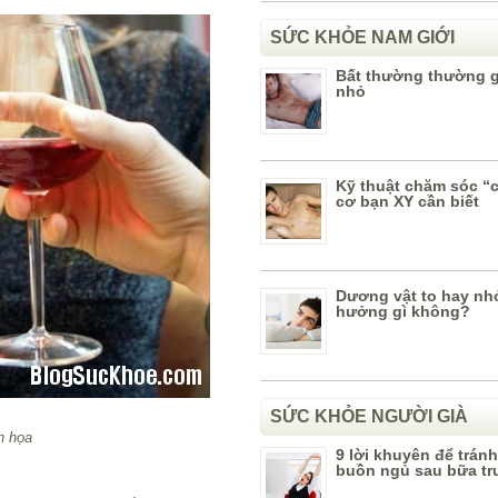
SỨC KHỎE NAM GIỚI
Bất thường thường 
nhỏ
Kỹ thuật chăm sóc “
cơ bạn XY cần biết
Dương vật to hay nh
hưởng gì không?
SỨC KHỎE NGƯỜI GIÀ
h họa
9 lời khuyên để trán
buồn ngủ sau bữa tr