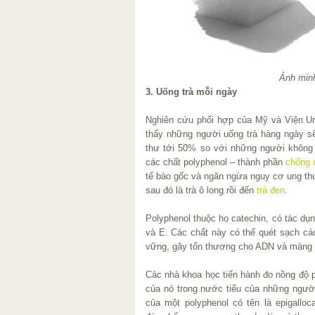
Ảnh min
3. Uống trà mỗi ngày
Nghiên cứu phối hợp của Mỹ và Viện U
thấy những người uống trà hàng ngày s
thư tới 50% so với những người không u
các chất polyphenol – thành phần
chống 
tế bào gốc và ngăn ngừa nguy cơ ung thư
sau đó là trà ô long rồi đến
trà đen
.
Polyphenol thuộc họ catechin, có tác d
và E. Các chất này có thể quét sạch cá
vững, gây tổn thương cho ADN và màng 
Các nhà khoa học tiến hành đo nồng độ 
của nó trong nước tiểu của những người
của một polyphenol có tên là epigalloc