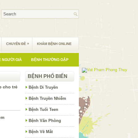
»
CHUYÊN ĐỀ
KHÁM BỆNH ONLINE
 NGƯỜI GIÀ
BỆNH THƯỜNG GẶP
BỆNH PHỔ BIẾN
p cho trẻ
Bệnh Di Truyền
Bệnh Truyền Nhiễm
Bệnh Tuổi Teen
em
Bệnh Văn Phòng
Bệnh Về Mắt