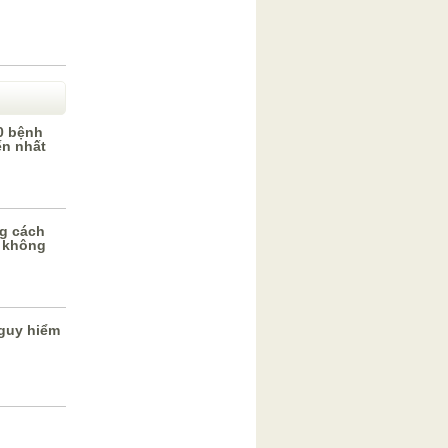
0 bệnh
ến nhất
g cách
 không
guy hiểm