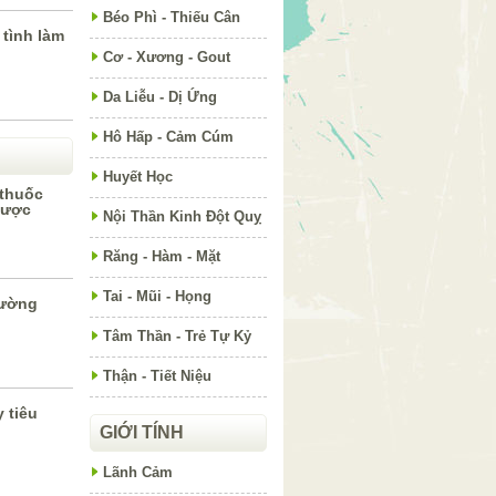
Béo Phì - Thiếu Cân
 tình làm
Cơ - Xương - Gout
Da Liễu - Dị Ứng
Hô Hấp - Cảm Cúm
Huyết Học
 thuốc
được
Nội Thần Kinh Đột Quỵ
Răng - Hàm - Mặt
Tai - Mũi - Họng
hường
Tâm Thần - Trẻ Tự Kỷ
Thận - Tiết Niệu
 tiêu
GIỚI TÍNH
Lãnh Cảm