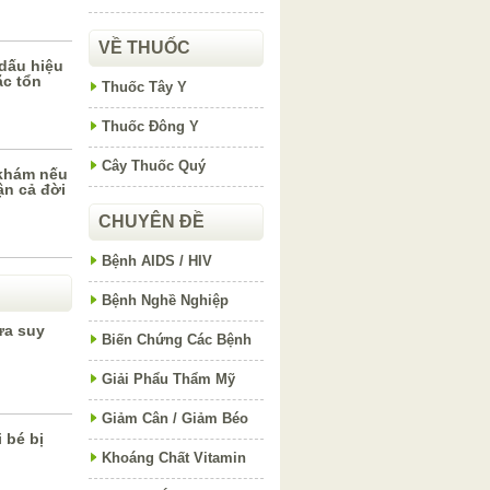
VỀ THUỐC
dấu hiệu
ặc tổn
Thuốc Tây Y
Thuốc Đông Y
Cây Thuốc Quý
 khám nếu
n cả đời
CHUYÊN ĐỀ
Bệnh AIDS / HIV
Bệnh Nghề Nghiệp
ừa suy
Biến Chứng Các Bệnh
Giải Phẩu Thẩm Mỹ
Giảm Cân / Giảm Béo
 bé bị
Khoáng Chất Vitamin