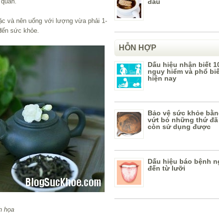
 quản.
đầu
ặc và nên uống với lượng vừa phải 1-
đến sức khỏe.
HỖN HỢP
Dấu hiệu nhận biết 1
nguy hiểm và phổ bi
hiện nay
Bảo vệ sức khỏe bằn
vứt bỏ những thứ đã
còn sử dụng được
Dấu hiệu báo bệnh n
đến từ lưỡi
h họa