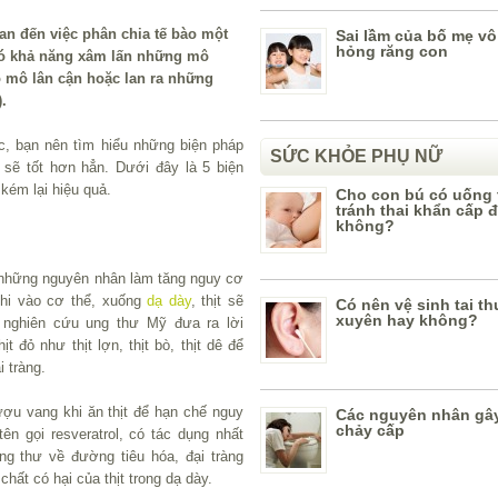
an đến việc phân chia tế bào một
Sai lầm của bố mẹ vô
hỏng răng con
có khả năng xâm lấn những mô
ào mô lân cận hoặc lan ra những
.
c, bạn nên tìm hiểu những biện pháp
SỨC KHỎE PHỤ NỮ
sẽ tốt hơn hẳn. Dưới đây là 5 biện
kém lại hiệu quả.
Cho con bú có uống
tránh thai khẩn cấp 
không?
ong những nguyên nhân làm tăng nguy cơ
khi vào cơ thể, xuống
dạ dày
, thịt sẽ
Có nên vệ sinh tai t
xuyên hay không?
i nghiên cứu ung thư Mỹ đưa ra lời
t đỏ như thịt lợn, thịt bò, thịt dê để
 tràng.
ượu vang khi ăn thịt để hạn chế nguy
Các nguyên nhân gây
chảy cấp
n gọi resveratrol, có tác dụng nhất
ng thư về đường tiêu hóa, đại tràng
hất có hại của thịt trong dạ dày.