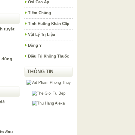
Oxi Cao Áp
Tiêm Chủng
Tình Huống Khẩn Cấp
h tuyệt
Vật Lý Trị Liệu
Đông Y
Điều Trị Không Thuốc
n dùng
THÔNG TIN
 dê
ữa đau