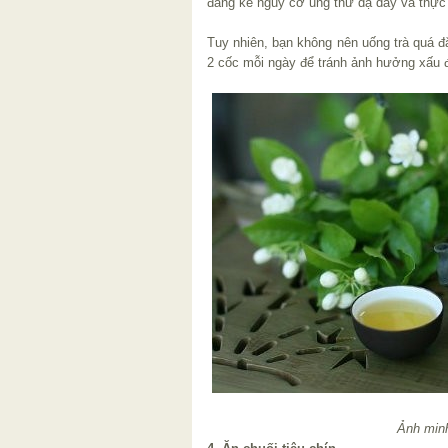
đáng kể nguy cơ ung thư dạ dày và thực
Tuy nhiên, bạn không nên uống trà quá đ
2 cốc mỗi ngày để tránh ảnh hưởng xấu 
Ảnh min