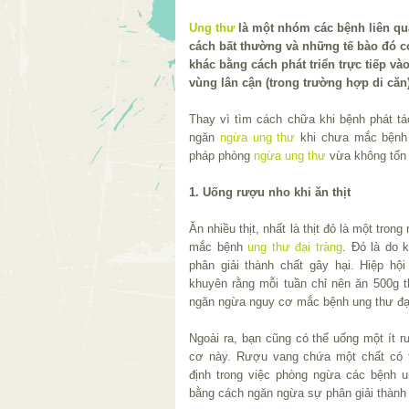
Ung thư
là một nhóm các bệnh liên qu
cách bất thường và những tế bào đó 
khác bằng cách phát triển trực tiếp v
vùng lân cận (trong trường hợp di căn)
Thay vì tìm cách chữa khi bệnh phát tá
ngăn
ngừa ung thư
khi chưa mắc bệnh 
pháp phòng
ngừa ung thư
vừa không tốn 
1. Uống rượu nho khi ăn thịt
Ăn nhiều thịt, nhất là thịt đỏ là một tr
mắc bệnh
ung thư đại tràng
. Đó là do 
phân giải thành chất gây hại. Hiệp hộ
khuyên rằng mỗi tuần chỉ nên ăn 500g thị
ngăn ngừa nguy cơ mắc bệnh ung thư đại
Ngoài ra, bạn cũng có thể uống một ít r
cơ này. Rượu vang chứa một chất có tê
định trong việc phòng ngừa các bệnh u
bằng cách ngăn ngừa sự phân giải thành c