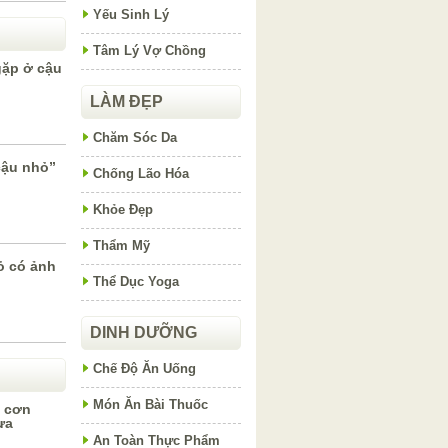
Yếu Sinh Lý
Tâm Lý Vợ Chồng
gặp ở cậu
LÀM ĐẸP
Chăm Sóc Da
cậu nhỏ”
Chống Lão Hóa
Khỏe Đẹp
Thẩm Mỹ
ỏ có ảnh
Thể Dục Yoga
DINH DƯỠNG
Chế Độ Ăn Uống
Món Ăn Bài Thuốc
h cơn
ưa
An Toàn Thực Phẩm