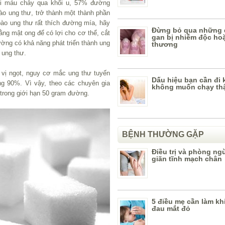
hi máu chảy qua khối u, 57% đường
ào ung thư, trở thành một thành phần
bào ung thư rất thích đường mía, hãy
Đừng bỏ qua những 
ng mật ong để có lợi cho cơ thể, cắt
gan bị nhiễm độc ho
ờng có khả năng phát triển thành ung
thương
 ung thư.
 vị ngọt, nguy cơ mắc ung thư tuyến
Dấu hiệu bạn cần đi
g 90%. Vì vậy, theo các chuyên gia
không muốn chạy thậ
trong giới hạn 50 gram đường.
BỆNH THƯỜNG GẶP
Điều trị và phòng ng
giãn tĩnh mạch chân
5 điều mẹ cần làm khi
đau mắt đỏ