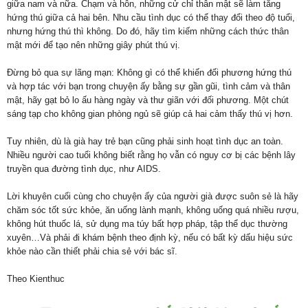
giữa nam và nữa. Chạm và hôn, những cử chỉ thân mật sẽ làm tăng
hứng thú giữa cả hai bên. Nhu cầu tình dục có thể thay đổi theo độ tuổi,
nhưng hứng thú thì không. Do đó, hãy tìm kiếm những cách thức thân
mật mới để tạo nên những giây phút thú vị.
Đừng bỏ qua sự lãng mạn: Không gì có thể khiến đối phương hứng thú
và hợp tác với bạn trong chuyện ấy bằng sự gần gũi, tình cảm và thân
mật, hãy gạt bỏ lo ấu hàng ngày và thư giãn với đối phương. Một chút
sáng tạp cho không gian phòng ngủ sẽ giúp cả hai cảm thấy thú vị hơn.
Tuy nhiên, dù là già hay trẻ bạn cũng phải sinh hoạt tình dục an toàn.
Nhiều người cao tuổi không biết rằng họ vẫn có nguy cơ bị các bệnh lây
truyền qua đường tình dục, như AIDS.
Lời khuyên cuối cùng cho chuyện ấy của người già được suôn sẻ là hãy
chăm sóc tốt sức khỏe, ăn uống lành mạnh, không uống quá nhiều rượu,
không hút thuốc lá, sử dụng ma túy bất hợp pháp, tập thể dục thường
xuyên…Và phải đi khám bệnh theo định kỳ, nếu có bất kỳ dấu hiệu sức
khỏe nào cần thiết phải chia sẻ với bác sĩ.
Theo Kienthuc