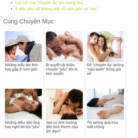
Lợi ích của “chuyện ấy” khi mang thai
8 điều phụ nữ không biết về nam giới và “sex”
Cùng Chuyên Mục
Những kiểu tán tỉnh
Bí quyết cải thiện
Để “chuyện ấy” không
hay gặp ở nam giới
chuyện “yêu” khi bị
“ngủ quên” trong giá
hen suyễn
rét
Những điều đàn ông
Sex có ảnh hưởng
Tin tưởng quá hóa
hay nghĩ tới khi “yêu”
đến kích thước của
mất chồng
âm đạo?