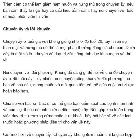
Trầm cảm có thể làm giảm ham muốn và hứng thù trong chuyện ấy, nếu
bạn cảm thấy lo ngại hay có dấu hiệu trầm cảm, hãy nói chuyện với bác
sĩ hoặc nhân viên tư vấn.
Chuyện ấy và lời khuyên
Chuyện ấy ở tuổi già với không giống như ở độ tuổi 20, tuy nhiên sự
thân mật và hứng thú có thể là một phần thưởng đáng giá cho bạn. Dưới
đây là một số lời khuyên để duy trì đời sống tình dục lành mạnh và thú
vị:
Nói chuyện với đối phương: Không dễ dàng gì để nói về chủ đề chuyện
ấy ở độ tuổi này. Tuy nhiên, nói chuyện công khai với đối phương của
bạn về nhu cầu, mong muốn và mối quan tâm có thể giúp cuộc vui được
hoàn hảo hơn.
Chia sẻ với bác sĩ: Bác sĩ có thể giúp bạn kiểm soát các bệnh mãn tính
và các loại thuốc có ảnh hưởng đến chuyện ấy. Nếu gặp khó khăn trong
việc duy trì sự cương cứng hoặc cực khoái, hãy hỏi bác sĩ về các loại
thuốc hoặc phương pháp điều trị cho vấn đề này.
Cởi mở hơn về chuyện ấy: Chuyện ấy không đơn thuần chỉ là giao hợp