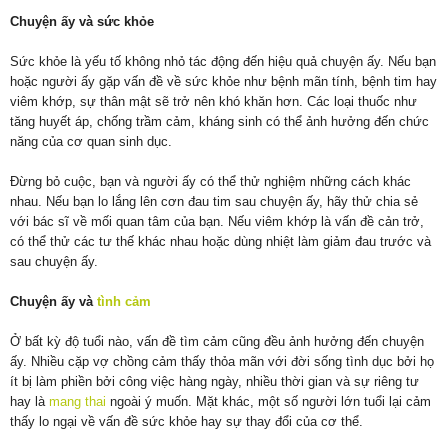
Chuyện ấy và sức khỏe
Sức khỏe là yếu tố không nhỏ tác động đến hiệu quả chuyện ấy. Nếu bạn
hoặc người ấy gặp vấn đề về sức khỏe như bệnh mãn tính, bệnh tim hay
viêm khớp, sự thân mật sẽ trở nên khó khăn hơn. Các loại thuốc như
tăng huyết áp, chống trầm cảm, kháng sinh có thể ảnh hưởng đến chức
năng của cơ quan sinh dục.
Đừng bỏ cuộc, bạn và người ấy có thể thử nghiệm những cách khác
nhau. Nếu bạn lo lắng lên cơn đau tim sau chuyện ấy, hãy thử chia sẻ
với bác sĩ về mối quan tâm của bạn. Nếu viêm khớp là vấn đề cản trở,
có thể thử các tư thế khác nhau hoặc dùng nhiệt làm giảm đau trước và
sau chuyện ấy.
Chuyện ấy và
tình cảm
Ở bất kỳ độ tuổi nào, vấn đề tìm cảm cũng đều ảnh hưởng đến chuyện
ấy. Nhiều cặp vợ chồng cảm thấy thỏa mãn với đời sống tình dục bởi họ
ít bị làm phiền bởi công việc hàng ngày, nhiều thời gian và sự riêng tư
hay là
mang thai
ngoài ý muốn. Mặt khác, một số người lớn tuổi lại cảm
thấy lo ngại về vấn đề sức khỏe hay sự thay đổi của cơ thể.