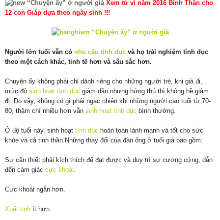
Xem tử vi năm 2016 Bính Thân cho
12 con Giáp dựa theo ngày sinh !!!
Người lớn tuổi vẫn có
nhu cầu tình dục
và họ trải nghiệm tính dục
theo một cách khác, tinh tế hơn và sâu sắc hơn.
Chuyện ấy không phải chỉ dành riêng cho những người trẻ, khi già đi,
mức độ
sinh hoạt tình dục
giảm dần nhưng hứng thú thì không hề giảm
đi. Do vậy, không có gì phải ngạc nhiên khi những người cao tuổi từ 70-
80, thậm chí nhiều hơn vẫn
sinh hoạt tình dục
bình thường.
Ở độ tuổi này, sinh hoạt
tình dục
hoàn toàn lành mạnh và tốt cho sức
khỏe và cả tinh thần.Những thay đổi của đàn ông ở tuổi già bao gồm:
Sự cần thiết phải kích thích để đạt được và duy trì sự cương cứng, dẫn
đến cảm giác
cực khoái
.
Cực khoái ngắn hơn.
Xuất tinh
ít hơn.