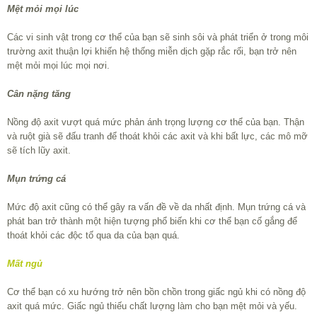
Mệt mỏi mọi lúc
Các vi sinh vật trong cơ thể của bạn sẽ sinh sôi và phát triển ở trong môi
trường axit thuận lợi khiến hệ thống miễn dịch gặp rắc rối, bạn trở nên
mệt mỏi mọi lúc mọi nơi.
Cân nặng tăng
Nồng độ axit vượt quá mức phản ánh trọng lượng cơ thể của bạn. Thận
và ruột già sẽ đấu tranh để thoát khỏi các axit và khi bất lực, các mô mỡ
sẽ tích lũy axit.
Mụn trứng cá
Mức độ axit cũng có thể gây ra vấn đề về da nhất định. Mụn trứng cá và
phát ban trở thành một hiện tượng phổ biến khi cơ thể bạn cố gắng để
thoát khỏi các độc tố qua da của bạn quá.
Mất ngủ
Cơ thể bạn có xu hướng trở nên bồn chồn trong giấc ngủ khi có nồng độ
axit quá mức. Giấc ngủ thiếu chất lượng làm cho bạn mệt mỏi và yếu.