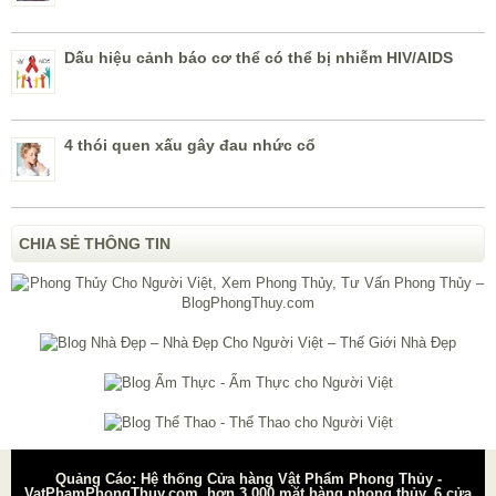
Dấu hiệu cảnh báo cơ thể có thể bị nhiễm HIV/AIDS
4 thói quen xấu gây đau nhức cổ
CHIA SẺ THÔNG TIN
Quảng Cáo: Hệ thống Cửa hàng Vật Phẩm Phong Thủy -
VatPhamPhongThuy.com, hơn 3.000 mặt hàng phong thủy, 6 cửa