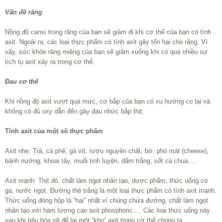
Vấn đề răng
Nồng độ canxi trong răng của bạn sẽ giảm đi khi cơ thể của bạn có tính
axit. Ngoài ra, các loại thực phẩm có tính axit gây tổn hại cho răng. Vì
vậy, sức khỏe răng miệng của bạn sẽ giảm xuống khi có quá nhiều sự
tích tụ axit xảy ra trong cơ thể.
Đau cơ thể
Khi nồng độ axit vượt quá mức, cơ bắp của bạn có xu hướng co lại và
không có đủ oxy dẫn đến gây đau nhức bắp thịt.
Tính axit của một số thực phẩm
Axit nhẹ: Trà, cà phê, gà vịt, rượu nguyên chất, bơ, phó mát (cheese),
bánh nướng, khoai tây, muối tinh luyện, dấm trắng, sốt cà chua….
Axit mạnh: Thịt đỏ, chất làm ngọt nhân tạo, dược phẩm, thức uống có
ga, nước ngọt. Đường thẻ trắng là một loại thực phẩm có tính axit mạnh.
Thức uống đóng hộp là “hại” nhất vì chúng chứa đường, chất làm ngọt
nhân tạo với hàm lượng cao axit phosphoric…. Các loại thức uống này
sau khi tiêu hóa sẽ để lại một “kho” axit trong cơ thể chúng ta.