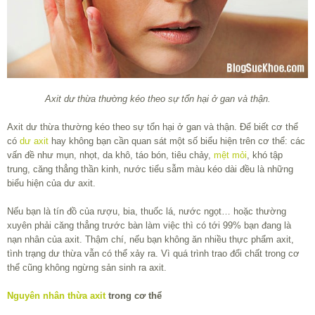
Axit dư thừa thường kéo theo sự tổn hại ở gan và thận.
Axit dư thừa thường kéo theo sự tổn hại ở gan và thận. Để biết cơ thể
có
dư axit
hay không bạn cần quan sát một số biểu hiện trên cơ thể: các
vấn đề như mụn, nhọt, da khô, táo bón, tiêu chảy,
mệt mỏi
, khó tập
trung, căng thẳng thần kinh, nước tiểu sẫm màu kéo dài đều là những
biểu hiện của dư axit.
Nếu bạn là tín đồ của rượu, bia, thuốc lá, nước ngọt… hoặc thường
xuyên phải căng thẳng trước bàn làm việc thì có tới 99% bạn đang là
nạn nhân của axit. Thậm chí, nếu bạn không ăn nhiều thực phẩm axit,
tình trạng dư thừa vẫn có thể xảy ra. Vì quá trình trao đổi chất trong cơ
thể cũng không ngừng sản sinh ra axit.
Nguyên nhân thừa axit
trong cơ thể