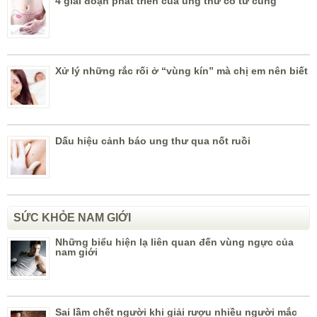
4 giai đoạn phát triển của ung thư cổ tử cung
Xử lý những rắc rối ở “vùng kín” mà chị em nên biết
Dấu hiệu cảnh báo ung thư qua nốt ruồi
SỨC KHỎE NAM GIỚI
Những biểu hiện lạ liên quan đến vùng ngực của
nam giới
Sai lầm chết người khi giải rượu nhiều người mắc