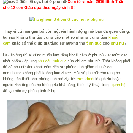
Xem tử vi năm 2016 Bính Thân
cho 12 con Giáp dựa theo ngày sinh !!!
Thay vì cứ mãi gắn bó với một vài hành động mà bạn đã quen dùng,
tại sao không thử tập trung vào một số những trung tâm
khoái
cảm
khác có thể giúp gia tăng sự hưởng thụ
tình dục
cho
phụ nữ
?
Là đàn ông thì ai cũng muốn làm tăng khoái cảm ở phụ nữ đạt mức cao
nhất nhằm đáp ứng
nhu cầu tình dục
của chị em phụ nữ. Thật không phải
dễ để phụ nữ đạt khoái cảm đến sự phóng tinh giống như ở đàn
ông nhưng không phải không làm được. Một số phụ nữ cho rằng họ
không cần thiết phải phóng tinh mà đạt tới
cực khoái
là quá đủ hoặc
người đàn ông của họ không đủ khả năng, thiếu kỹ thuật trong
quan hệ
để tạo nên sự phóng tinh ở họ.