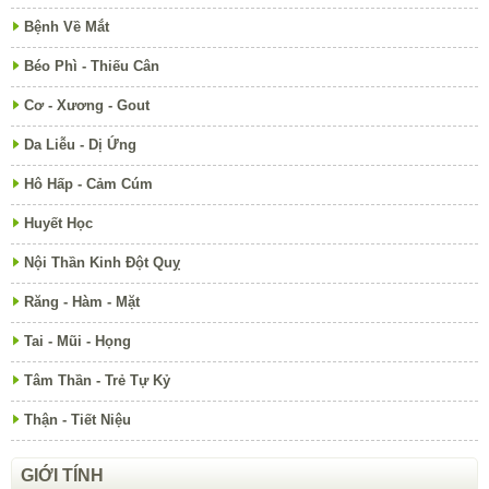
Bệnh Về Mắt
Béo Phì - Thiếu Cân
Cơ - Xương - Gout
Da Liễu - Dị Ứng
Hô Hấp - Cảm Cúm
Huyết Học
Nội Thần Kinh Đột Quỵ
Răng - Hàm - Mặt
Tai - Mũi - Họng
Tâm Thần - Trẻ Tự Kỷ
Thận - Tiết Niệu
GIỚI TÍNH