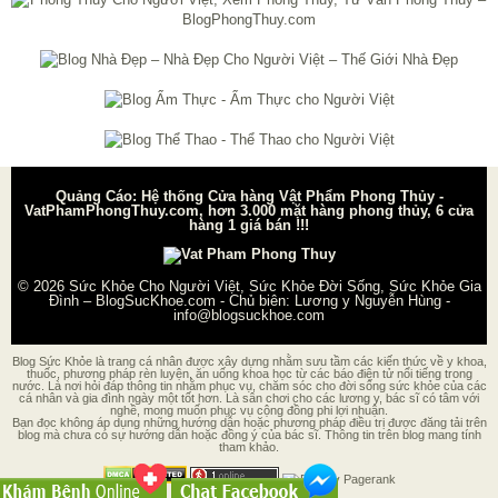
Quảng Cáo: Hệ thống Cửa hàng Vật Phẩm Phong Thủy -
VatPhamPhongThuy.com, hơn 3.000 mặt hàng phong thủy, 6 cửa
hàng 1 giá bán !!!
© 2026
Sức Khỏe Cho Người Việt, Sức Khỏe Đời Sống, Sức Khỏe Gia
Đình – BlogSucKhoe.com
- Chủ biên:
Lương y Nguyễn Hùng
-
info@blogsuckhoe.com
Blog Sức Khỏe là trang cá nhân được xây dựng nhằm sưu tầm các kiến thức về y khoa,
thuốc, phương pháp rèn luyện, ăn uống khoa học từ các báo điện tử nổi tiếng trong
nước. Là nơi hỏi đáp thông tin nhằm phục vụ, chăm sóc cho đời sống sức khỏe của các
cá nhân và gia đình ngày một tốt hơn. Là sân chơi cho các lương y, bác sĩ có tâm với
nghề, mong muốn phục vụ cộng đồng phi lợi nhuận.
Bạn đọc không áp dụng những hướng dẫn hoặc phương pháp điều trị được đăng tải trên
blog mà chưa có sự hướng dẫn hoặc đồng ý của bác sĩ. Thông tin trên blog mang tính
tham khảo.