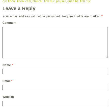
cực khoái
,
khoái cảm
,
nhu cầu tình dục
,
phụ nữ
,
quan hệ
,
tình dục
Leave a Reply
Your email address will not be published.
Required fields are marked
*
Comment
Name
*
Email
*
Website