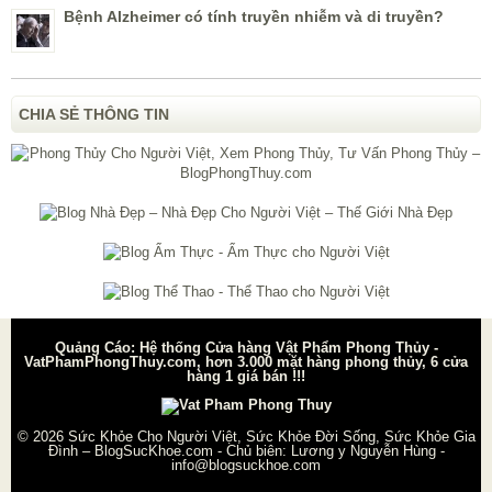
Bệnh Alzheimer có tính truyền nhiễm và di truyền?
CHIA SẺ THÔNG TIN
Quảng Cáo: Hệ thống Cửa hàng Vật Phẩm Phong Thủy -
VatPhamPhongThuy.com, hơn 3.000 mặt hàng phong thủy, 6 cửa
hàng 1 giá bán !!!
© 2026
Sức Khỏe Cho Người Việt, Sức Khỏe Đời Sống, Sức Khỏe Gia
Đình – BlogSucKhoe.com
- Chủ biên:
Lương y Nguyễn Hùng
-
info@blogsuckhoe.com