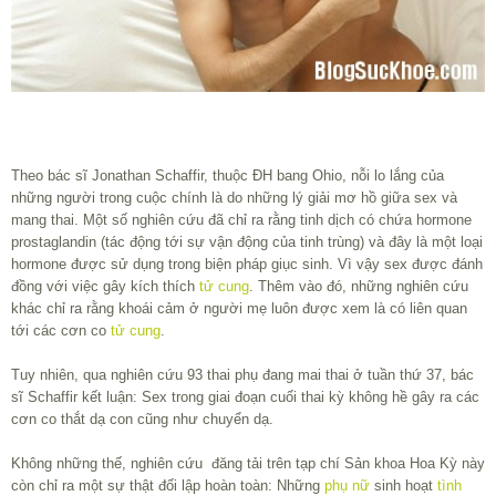
Theo bác sĩ Jonathan Schaffir, thuộc ĐH bang Ohio, nỗi lo lắng của
những người trong cuộc chính là do những lý giải mơ hồ giữa sex và
mang thai. Một số nghiên cứu đã chỉ ra rằng tinh dịch có chứa hormone
prostaglandin (tác động tới sự vận động của tinh trùng) và đây là một loại
hormone được sử dụng trong biện pháp giục sinh. Vì vậy sex được đánh
đồng với việc gây kích thích
tử cung
. Thêm vào đó, những nghiên cứu
khác chỉ ra rằng khoái cảm ở người mẹ luôn được xem là có liên quan
tới các cơn co
tử cung
.
Tuy nhiên, qua nghiên cứu 93 thai phụ đang mai thai ở tuần thứ 37, bác
sĩ Schaffir kết luận: Sex trong giai đoạn cuối thai kỳ không hề gây ra các
cơn co thắt dạ con cũng như chuyển dạ.
Không những thế, nghiên cứu đăng tải trên tạp chí Sản khoa Hoa Kỳ này
còn chỉ ra một sự thật đối lập hoàn toàn: Những
phụ nữ
sinh hoạt
tình