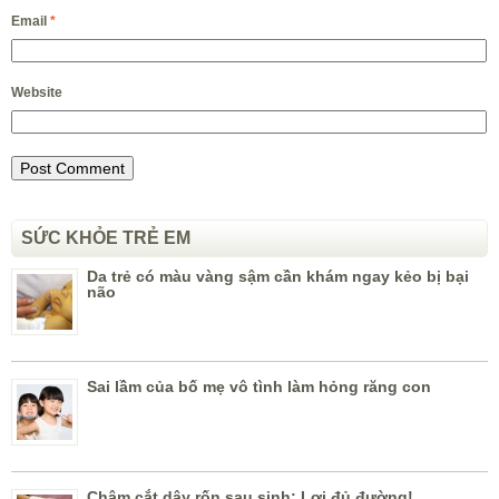
Email
*
Website
SỨC KHỎE TRẺ EM
Da trẻ có màu vàng sậm cần khám ngay kẻo bị bại
não
Sai lầm của bố mẹ vô tình làm hỏng răng con
Chậm cắt dây rốn sau sinh: Lợi đủ đường!