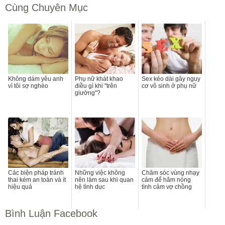
Cùng Chuyên Mục
Không dám yêu anh
Phụ nữ khát khao
Sex kéo dài gây nguy
vì tôi sợ nghèo
điều gì khi ''trên
cơ vô sinh ở phụ nữ
giường''?
Các biện pháp tránh
Những việc không
Chăm sóc vùng nhạy
thai kém an toàn và ít
nên làm sau khi quan
cảm để hâm nóng
hiệu quả
hệ tình dục
tình cảm vợ chồng
Bình Luận Facebook