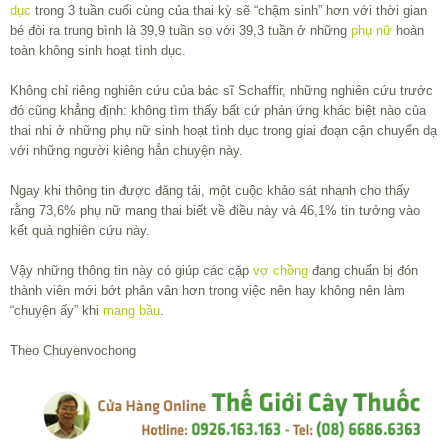
dục
trong 3 tuần cuối cùng của thai kỳ sẽ “chậm sinh” hơn với thời gian
bé đòi ra trung bình là 39,9 tuần so với 39,3 tuần ở những
phụ nữ
hoàn
toàn không sinh hoạt tình dục.
Không chỉ riêng nghiên cứu của bác sĩ Schaffir, những nghiên cứu trước
đó cũng khẳng định: không tìm thấy bất cứ phản ứng khác biệt nào của
thai nhi ở những phụ nữ sinh hoạt tình dục trong giai đoạn cận chuyển dạ
với những người kiêng hẳn chuyện này.
Ngay khi thông tin được đăng tải, một cuộc khảo sát nhanh cho thấy
rằng 73,6% phụ nữ mang thai biết về điều này và 46,1% tin tưởng vào
kết quả nghiên cứu này.
Vậy những thông tin này có giúp các cặp
vợ chồng
đang chuẩn bị đón
thành viên mới bớt phân vân hơn trong việc nên hay không nên làm
“chuyện ấy” khi
mang bầu
.
Theo Chuyenvochong