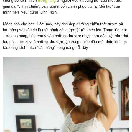
chồng sẽ kích thích
trứng rụng
ở người vợ, và cũng bởi sau một thời
gian dài “chinh chiến”, bạn luôn muốn chinh phục trở lại “đối tác” của
mình nên “yêu” cũng “đỉnh” hơn.
Mách nhỏ cho bạn: Hôm nay, hãy dọn dẹp giường chiếu thật tươm tất
bởi nàng sẽ hiểu đó là một hành động “gợi ý” rất khéo léo. Trong lúc mát
– xa cho nàng, hãy chú ý vào những khu vực nhạy cảm đặc biệt như dái
tai, cổ… bởi đây là những khu vực tập trung nhiều đầu mút thần kinh có
tác dụng kích thích “bản năng” trong nàng trỗi dậy.