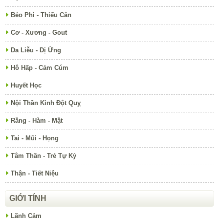
Béo Phì - Thiếu Cân
Cơ - Xương - Gout
Da Liễu - Dị Ứng
Hô Hấp - Cảm Cúm
Huyết Học
Nội Thần Kinh Đột Quỵ
Răng - Hàm - Mặt
Tai - Mũi - Họng
Tâm Thần - Trẻ Tự Kỷ
Thận - Tiết Niệu
GIỚI TÍNH
Lãnh Cảm