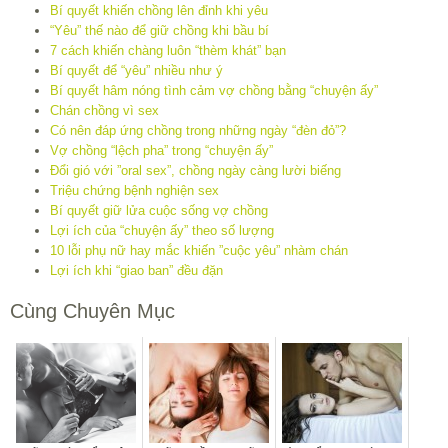
Bí quyết khiến chồng lên đỉnh khi yêu
“Yêu” thế nào để giữ chồng khi bầu bí
7 cách khiến chàng luôn “thèm khát” bạn
Bí quyết để “yêu” nhiều như ý
Bí quyết hâm nóng tình cảm vợ chồng bằng “chuyện ấy”
Chán chồng vì sex
Có nên đáp ứng chồng trong những ngày “đèn đỏ”?
Vợ chồng “lệch pha” trong “chuyện ấy”
Đổi gió với ”oral sex”, chồng ngày càng lười biếng
Triệu chứng bệnh nghiện sex
Bí quyết giữ lửa cuộc sống vợ chồng
Lợi ích của “chuyện ấy” theo số lượng
10 lỗi phụ nữ hay mắc khiến ”cuộc yêu” nhàm chán
Lợi ích khi “giao ban” đều đặn
Cùng Chuyên Mục