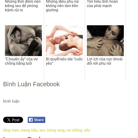
Những thời điểm nên
Những điều phụ nữ
Tìm hiểu tinh hoàn
kiêng sex để phòng
không nên làm trên
của phái mạnh
tránh rủi ro
giường
"Chuyện ấy" của vợ
Bí quyết kéo dài "cuộc
Lợi ích của cực khoái
chồng bằng tuổi
yêu"
đối với phụ nữ
Bình Luận Facebook
bình luận
lãng mạn
,
mang bầu
,
sex
,
trứng rụng
,
vợ chồng
,
yêu