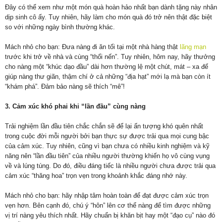
Đây có thể xem như một món quà hoàn hảo nhất bạn dành tặng này nhân
dịp sinh cô ấy. Tuy nhiên, hãy làm cho món quà đó trở nên thật đặc biệt
so với những ngày bình thường khác.
Mách nhỏ cho bạn: Đưa nàng đi ăn tối tại một nhà hàng thật
lãng mạn
trước khi trở về nhà và cùng “thổi nến”. Tuy nhiên, hôm nay, hãy thưởng
cho nàng một “khúc dạo đầu” dài hơn thường lệ một chút, mát – xa để
giúp nàng thư giãn, thậm chí ở cả những “địa hạt” mới lạ mà bạn còn ít
“khám phá”. Đảm bảo nàng sẽ thích “mê”!
3. Cảm xúc khó phai khi “lần đầu” cùng nàng
Trải nghiệm lần đầu tiên chắc chắn sẽ để lại ấn tượng khó quên nhất
trong cuộc đời mỗi người bởi bạn thực sự được trải qua mọi cung bậc
của cảm xúc. Tuy nhiên, cũng vì bạn chưa có nhiều kinh nghiệm và kỹ
năng nên “lần đầu tiên” của nhiều người thường khiến họ vô cùng vụng
về và lúng túng. Do đó, điều đáng tiếc là nhiều người chưa được trải qua
cảm xúc “thăng hoa” trọn vẹn trong khoảnh khắc đáng nhớ này.
Mách nhỏ cho bạn: hãy nhập tâm hoàn toàn để đạt được cảm xúc trọn
vẹn hơn. Bên cạnh đó, chú ý “hôn” lên cơ thể nàng để tìm được những
vị trí nàng yêu thích nhất. Hãy chuẩn bị khăn bịt hay một “đạo cụ” nào đó