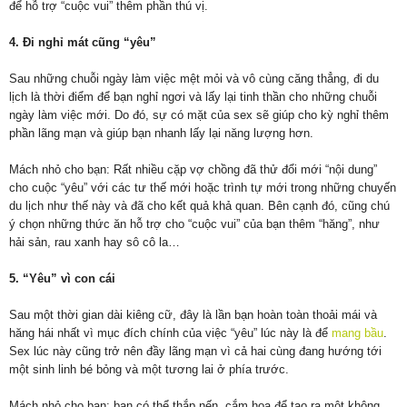
để hỗ trợ “cuộc vui” thêm phần thú vị.
4. Đi nghỉ mát cũng “yêu”
Sau những chuỗi ngày làm việc mệt mỏi và vô cùng căng thẳng, đi du
lịch là thời điểm để bạn nghỉ ngơi và lấy lại tinh thần cho những chuỗi
ngày làm việc mới. Do đó, sự có mặt của sex sẽ giúp cho kỳ nghỉ thêm
phần lãng mạn và giúp bạn nhanh lấy lại năng lượng hơn.
Mách nhỏ cho bạn: Rất nhiều cặp vợ chồng đã thử đổi mới “nội dung”
cho cuộc “yêu” với các tư thế mới hoặc trình tự mới trong những chuyến
du lịch như thế này và đã cho kết quả khả quan. Bên cạnh đó, cũng chú
ý chọn những thức ăn hỗ trợ cho “cuộc vui” của bạn thêm “hăng”, như
hải sản, rau xanh hay sô cô la…
5. “Yêu” vì con cái
Sau một thời gian dài kiêng cữ, đây là lần bạn hoàn toàn thoải mái và
hăng hái nhất vì mục đích chính của việc “yêu” lúc này là để
mang bầu
.
Sex lúc này cũng trở nên đầy lãng mạn vì cả hai cùng đang hướng tới
một sinh linh bé bỏng và một tương lai ở phía trước.
Mách nhỏ cho bạn: bạn có thể thắp nến, cắm hoa để tạo ra một không