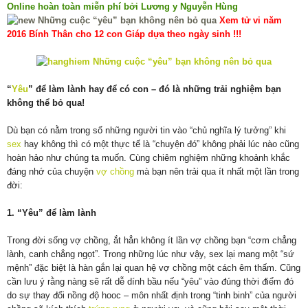
Online hoàn toàn miễn phí bởi Lương y Nguyễn Hùng
Xem tử vi năm
2016 Bính Thân cho 12 con Giáp dựa theo ngày sinh !!!
“
Yêu
” để làm lành hay để có con – đó là những trải nghiệm bạn
không thể bỏ qua!
Dù bạn có nằm trong số những người tin vào “chủ nghĩa lý tưởng” khi
sex
hay không thì có một thực tế là “chuyện đó” không phải lúc nào cũng
hoàn hảo như chúng ta muốn. Cùng chiêm nghiệm những khoảnh khắc
đáng nhớ của chuyện
vợ chồng
mà bạn nên trải qua ít nhất một lần trong
đời:
1. “Yêu” để làm lành
Trong đời sống vợ chồng, ắt hẳn không ít lần vợ chồng bạn “cơm chẳng
lành, canh chẳng ngọt”. Trong những lúc như vậy, sex lại mang một “sứ
mệnh” đặc biệt là hàn gắn lại quan hệ vợ chồng một cách êm thấm. Cũng
cần lưu ý rằng nàng sẽ rất dễ dính bầu nếu “yêu” vào đúng thời điểm đó
do sự thay đổi nồng độ hooc – môn nhất định trong “tinh binh” của người