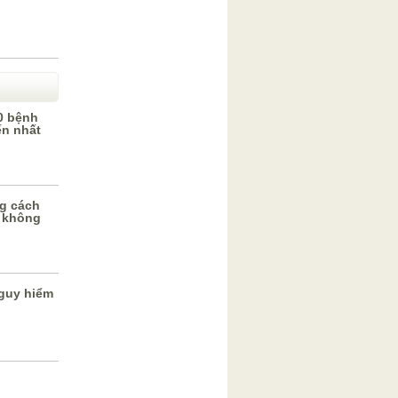
0 bệnh
ến nhất
g cách
 không
guy hiểm