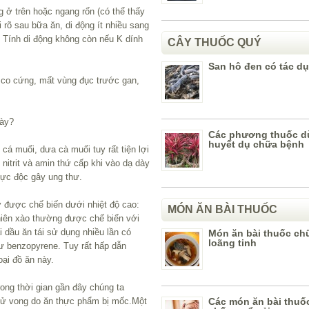
 ở trên hoặc ngang rốn (có thể thấy
 rõ sau bữa ăn, di động ít nhiều sang
g. Tính di động không còn nếu K dính
CÂY THUỐC QUÝ
San hô đen có tác d
 co cứng, mất vùng đục trước gan,
dày?
Các phương thuốc d
huyết dụ chữa bệnh
á muối, dưa cà muối tuy rất tiện lợi
nitrit và amin thứ cấp khi vào dạ dày
cực độc gây ung thư.
 được chế biến dưới nhiệt độ cao:
MÓN ĂN BÀI THUỐC
hiên xào thường được chế biến với
ại dầu ăn tái sử dụng nhiều lần có
Món ăn bài thuốc c
loãng tinh
ư benzopyrene. Tuy rất hấp dẫn
ại đồ ăn này.
ng thời gian gần đây chúng ta
 tử vong do ăn thực phẩm bị mốc.Một
Các món ăn bài thuố