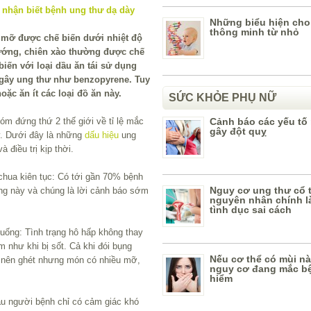
Những biểu hiện cho
thông minh từ nhỏ
 mỡ được chế biến dưới nhiệt độ
nướng, chiên xào thường được chế
biến với loại dầu ăn tái sử dụng
 gây ung thư như benzopyrene. Tuy
ặc ăn ít các loại đồ ăn này.
SỨC KHỎE PHỤ NỮ
óm đứng thứ 2 thế giới về tỉ lệ mắc
Cảnh báo các yếu tố
gây đột quỵ
y. Dưới đây là những
dấu hiệu
ung
 điều trị kịp thời.
chua kiên tục: Có tới gần 70% bệnh
Nguy cơ ung thư cổ 
àng này và chúng là lời cảnh báo sớm
nguyên nhân chính l
tình dục sai cách
 uống: Tình trạng hô hấp không thay
 như khi bị sốt. Cả khi đói bụng
Nếu cơ thể có mùi nà
 nên ghét nhưng món có nhiều mỡ,
nguy cơ đang mắc b
hiểm
ầu người bệnh chỉ có cảm giác khó