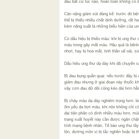
đau bất cứ lúc nào, hoàn toàn không có d
Cân nặng giảm sút đáng kể: trước đó bệ
thể bị thiếu nhiều chất dinh dưỡng, rất ha
kém năng suất là những biểu hiện của un
Có dấu hiệu bị thiếu máu: khi bị ung thư 
máu trong gây mất máu. Hậu quả là bệnh
nhợt, hay bị hoa mắt, tinh thần uể oải, s
Dấu hiệu ung thư dạ dày khi đã chuyển s
Bị đau bụng quằn quại: nếu trước đây bị
giảm đau nhưng ở giai đoạn này thuốc kh
vậy cơn đau dữ dội cũng kéo dài hơn hẳn
Bị chảy máu dạ dày nghiêm trọng hơn: bi
ốm yếu da bợt màu, khi nôn không chỉ c
đại tiện phân có dính nhiều máu hơn, mùi
trạng xuất huyết này cần được ngăn chặ
tính mạng bệnh nhân. Tế bào ung thư lây 
lộn, đường môn vị bị tắc nghẽn hoặc bị t