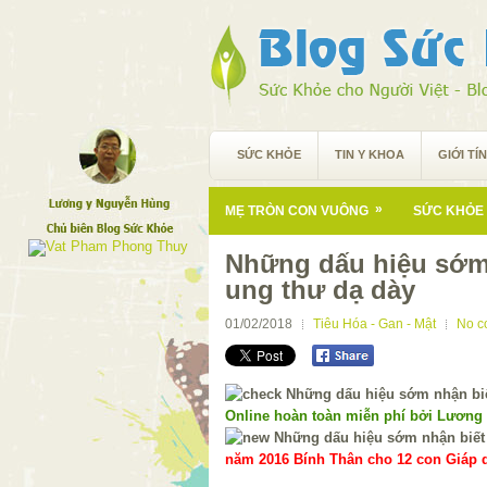
SỨC KHỎE
TIN Y KHOA
GIỚI TÍ
»
MẸ TRÒN CON VUÔNG
SỨC KHỎE 
Những dấu hiệu sớm
ung thư dạ dày
01/02/2018
Tiêu Hóa - Gan - Mật
No c
Online hoàn toàn miễn phí bởi Lương
năm 2016 Bính Thân cho 12 con Giáp d