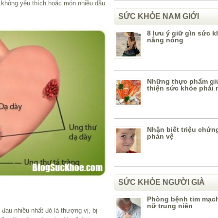
không yêu thích hoặc món nhiều dầu
SỨC KHỎE NAM GIỚI
8 lưu ý giữ gìn sức 
nắng nóng
Những thực phẩm giú
thiện sức khỏe phái
Nhận biết triệu chứn
phản vệ
SỨC KHỎE NGƯỜI GIÀ
Phòng bệnh tim mạc
nữ trung niên
 đau nhiều nhất đó là thượng vị, bị