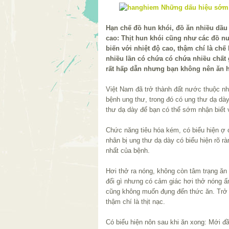
Hạn chế đồ hun khói, đồ ăn nhiều dầu
cao: Thịt hun khói cũng như các đồ 
biến với nhiệt độ cao, thậm chí là chế 
nhiều lần có chứa có chứa nhiều chất
rất hấp dẫn nhưng bạn không nên ăn ho
Việt Nam đã trở thành đất nước thuộc nh
bệnh ung thư, trong đó có ung thư dạ dà
thư dạ dày để bạn có thể sớm nhận biết và
Chức năng tiêu hóa kém, có biểu hiện ợ 
nhân bị ung thư dạ dày có biểu hiện rõ r
nhất của bệnh.
Hơi thở ra nóng, không còn tâm trạng ăn
đổi gì nhưng có cảm giác hơi thở nóng ấm
cũng không muốn đụng đến thức ăn. Trở
thậm chí là thịt nạc.
Có biểu hiện nôn sau khi ăn xong: Mới đ