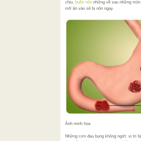
chịu,
buồn nôn
những về sau những món 
mỡ ăn vào sẽ bị nôn ngay.
Ảnh minh họa
Những cơn đau bụng không ngớt: vị trí bị