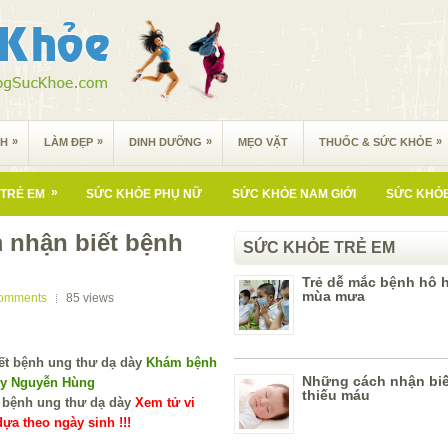
»
»
»
»
NH
LÀM ĐẸP
DINH DƯỠNG
MẸO VẶT
THUỐC & SỨC KHỎE
»
TRẺ EM
SỨC KHỎE PHỤ NỮ
SỨC KHỎE NAM GIỚI
SỨC KHỎE
 nhận biết bệnh
SỨC KHỎE TRẺ EM
Trẻ dễ mắc bệnh hô 
mùa mưa
omments
85
views
Khám bệnh
Những cách nhận biết
 y Nguyễn Hùng
thiếu máu
Xem tử vi
ựa theo ngày sinh !!!