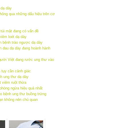
 dạ dày
hông qua những dấu hiệu trên cơ
 túi mật đang có vấn đề
viêm loét dạ dày
n bệnh trào ngược dạ dày
h đau dạ dày đang hoành hành
gười Việt đang rước ung thư vào
 tụy cần cảnh giác
h ung thư dạ dày
t viêm ruột thừa
 phòng ngừa hiệu quả nhất
o bệnh ung thư buồng trứng
bạn không nên chủ quan