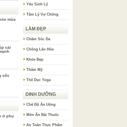
Yếu Sinh Lý
Tâm Lý Vợ Chồng
khỏe mùa
LÀM ĐẸP
Chăm Sóc Da
p cải
Chống Lão Hóa
 mạnh
Khỏe Đẹp
Thẩm Mỹ
g sốc
Thể Dục Yoga
DINH DƯỠNG
Chế Độ Ăn Uống
Món Ăn Bài Thuốc
h ở phụ
An Toàn Thực Phẩm