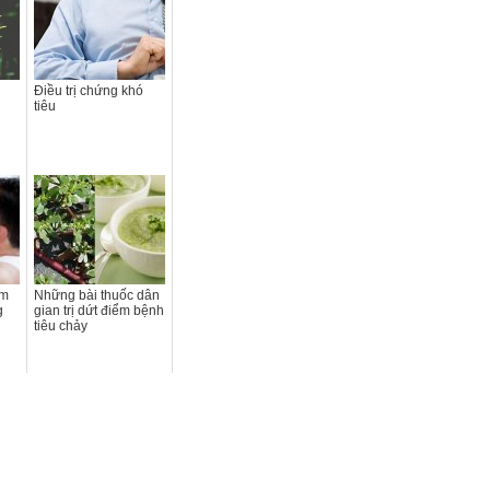
Điều trị chứng khó
tiêu
ễm
Những bài thuốc dân
g
gian trị dứt điểm bệnh
tiêu chảy