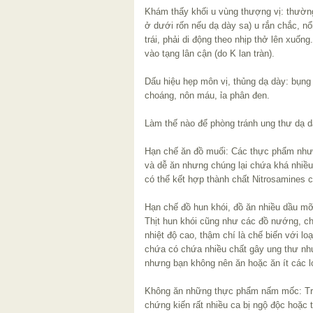
Khám thấy khối u vùng thượng vị: thường
ở dưới rốn nếu dạ dày sa) u rắn chắc, nổi
trái, phải di động theo nhịp thở lên xuốn
vào tạng lân cận (do K lan tràn).
Dấu hiệu hẹp môn vị, thủng dạ dày: bụng
choáng, nôn máu, ỉa phân đen.
Làm thế nào để phòng tránh ung thư dạ 
Hạn chế ăn đồ muối: Các thực phẩm như c
và dễ ăn nhưng chúng lại chứa khá nhiều 
có thể kết hợp thành chất Nitrosamines 
Hạn chế đồ hun khói, đồ ăn nhiều dầu mỡ
Thịt hun khói cũng như các đồ nướng, c
nhiệt độ cao, thậm chí là chế biến với lo
chứa có chứa nhiều chất gây ung thư nh
nhưng bạn không nên ăn hoặc ăn ít các lo
Không ăn những thực phẩm nấm mốc: Tro
chứng kiến rất nhiều ca bị ngộ độc hoặc