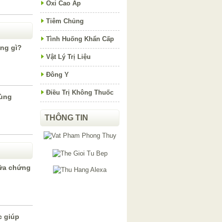
Oxi Cao Áp
Tiêm Chủng
Tình Huống Khẩn Cấp
ụng gì?
Vật Lý Trị Liệu
Đông Y
Điều Trị Không Thuốc
ùng
THÔNG TIN
hữa chứng
c giúp