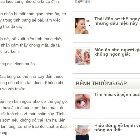
ấu hiệu cũng như chu kì cố định.
nh nhân bị mất cảm giác thèm ăn, cơ
Thải độc cơ thể ngay
y trong tình trạng uể oải, làm việc
những dấu hiệu này
g thư dạ dày.
dạ dày sẽ xuất hiện tình trạng chảy
 nhân cảm thấy chóng mặt, da tái
Món ăn cho người gi
ức lực kém.
không ngon giấc
ang giai đoạn muộn
 đau bụng có thể nhờ cậy đến thuốc
ông còn nhiều tác dụng. Không chỉ
BỆNH THƯỜNG GẶP
 so với trước.
Tìm hiểu về bệnh c
ểu hiện bên ngoài như cơ thể gầy gò,
ó thức ăn mà còn kèm theo máu, đi
 rất khó chịu vì máu phân hủy. Tình
n sớm nếu không có thể làm hại đến
Hiểu đúng về bệnh v
lan rộng, cơ chế trao đổi chất bị đảo
tràng co thắt
hủng.