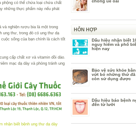
chống uể oải
 phộng có thể chứa loại chứa chất
gay những thực phẩm này nếu phát
á và nghiện rượu bia là một trong
HỖN HỢP
 ung thư, trong đó có ung thư dạ
i cuộc sống của bạn chính là cách tốt
Dấu hiệu nhận biết 1
nguy hiểm và phổ bi
hiện nay
cung cấp chất xơ và vitamin dồi dào.
 niêm mạc dạ dày và phòng tránh ung
Bảo vệ sức khỏe bằn
vứt bỏ những thứ đã
còn sử dụng được
Dấu hiệu báo bệnh n
đến từ lưỡi