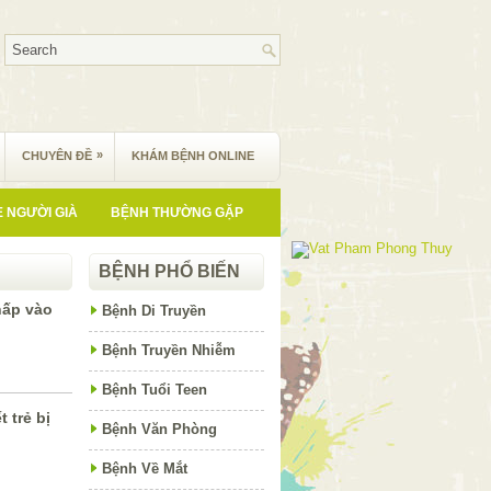
»
CHUYÊN ĐỀ
KHÁM BỆNH ONLINE
 NGƯỜI GIÀ
BỆNH THƯỜNG GẶP
BỆNH PHỔ BIẾN
hấp vào
Bệnh Di Truyền
Bệnh Truyền Nhiễm
Bệnh Tuổi Teen
 trẻ bị
Bệnh Văn Phòng
Bệnh Về Mắt