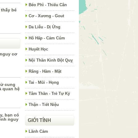
Béo Phì - Thiếu Cân
 thấy bé
Cơ - Xương - Gout
Da Liễu - Dị Ứng
Hô Hấp - Cảm Cúm
Huyết Học
 nguy cơ
Nội Thần Kinh Đột Quỵ
Răng - Hàm - Mặt
Tai - Mũi - Họng
tử cung
à quan hệ
Tâm Thần - Trẻ Tự Kỷ
Thận - Tiết Niệu
y, bạn có
ệnh nguy
GIỚI TÍNH
Lãnh Cảm