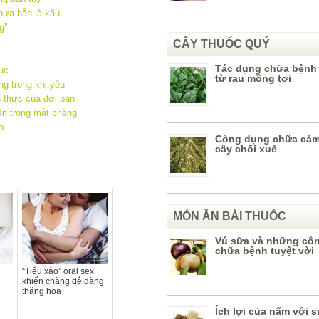
hưa hẳn là xấu
g”
CÂY THUỐC QUÝ
Tác dụng chữa bệnh
ục
từ rau mồng tơi
g trong khi yêu
h thực của đời bạn
ên trong mắt chàng
o
Công dụng chữa cảm
cây chổi xuể
MÓN ĂN BÀI THUỐC
Vú sữa và những cô
chữa bệnh tuyệt vời
“Tiểu xảo” oral sex
khiến chàng dễ dàng
thăng hoa
Ích lợi của nấm với 