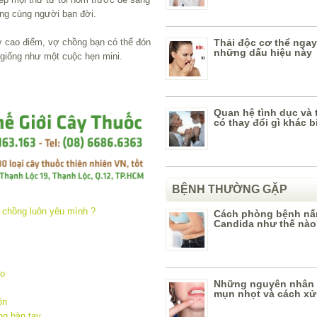
áng cùng người bạn đời.
ờ cao điểm, vợ chồng bạn có thể đón
Thải độc cơ thể ngay
những dấu hiệu này
y giống như một cuộc hẹn mini.
Quan hệ tình dục và 
có thay đổi gì khác b
BỆNH THƯỜNG GẶP
Cách phòng bệnh n
Candida như thế nà
èo
Những nguyên nhân 
mụn nhọt và cách xử 
ôn
ng bàn tay