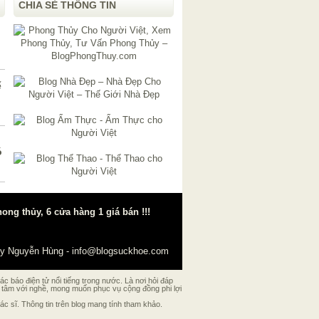
CHIA SẺ THÔNG TIN
ể
ó
g thủy, 6 cửa hàng 1 giá bán !!!
y Nguyễn Hùng
-
info@blogsuckhoe.com
 báo điện tử nổi tiếng trong nước. Là nơi hỏi đáp
ó tâm với nghề, mong muốn phục vụ cộng đồng phi lợi
 sĩ. Thông tin trên blog mang tính tham khảo.