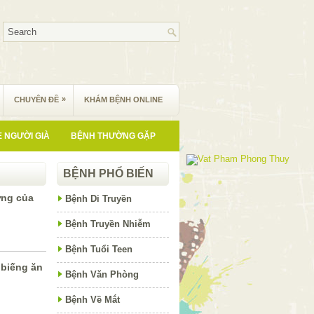
»
CHUYÊN ĐỀ
KHÁM BỆNH ONLINE
 NGƯỜI GIÀ
BỆNH THƯỜNG GẶP
BỆNH PHỔ BIẾN
ứng của
Bệnh Di Truyền
Bệnh Truyền Nhiễm
Bệnh Tuổi Teen
 biếng ăn
Bệnh Văn Phòng
Bệnh Về Mắt