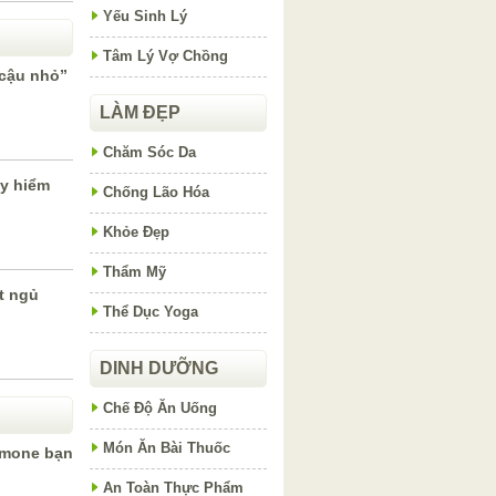
Yếu Sinh Lý
Tâm Lý Vợ Chồng
“cậu nhỏ”
LÀM ĐẸP
Chăm Sóc Da
y hiểm
Chống Lão Hóa
Khỏe Đẹp
Thẩm Mỹ
t ngủ
Thể Dục Yoga
DINH DƯỠNG
Chế Độ Ăn Uống
Món Ăn Bài Thuốc
ormone bạn
An Toàn Thực Phẩm