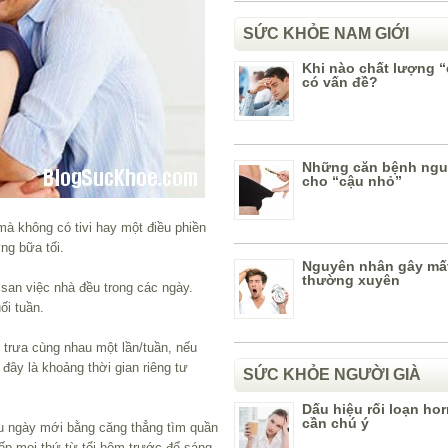
SỨC KHỎE NAM GIỚI
Khi nào chất lượng 
có vấn đề?
Những căn bệnh ngu
cho “cậu nhỏ”
 mà không có tivi hay một điều phiền
ng bữa tối.
Nguyên nhân gây mấ
thường xuyên
 san việc nhà đều trong các ngày.
ối tuần.
 trưa cùng nhau một lần/tuần, nếu
 đây là khoảng thời gian riêng tư
SỨC KHỎE NGƯỜI GIÀ
Dấu hiệu rối loạn h
cần chú ý
ầu ngày mới bằng căng thẳng tìm quần
ếp mọi thứ từ tối hôm trước để sáng