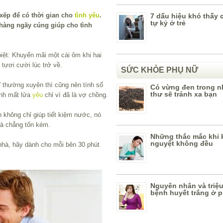
 xếp để có thời gian cho
tình yêu
.
7 dấu hiệu khó thấy 
tự kỷ ở trẻ
ì hàng ngãy cúng giúp cho tình
iệt: Khuyến mãi một cái ôm khi hai
tươi cười lúc trở về.
SỨC KHỎE PHỤ NỮ
” thường xuyên thì cũng nên tính số
Có vừng đen trong n
thư sẽ tránh xa bạn
ánh mất lửa
yêu
chỉ vì đã là vợ chồng.
 không chỉ giúp tiết kiệm nước, nó
à chẳng tốn kém.
Những thắc mắc khi 
nguyệt không đều
 nhà, hãy dành cho mỗi bên 30 phút
Nguyên nhân và triệ
bệnh huyết trắng ở 