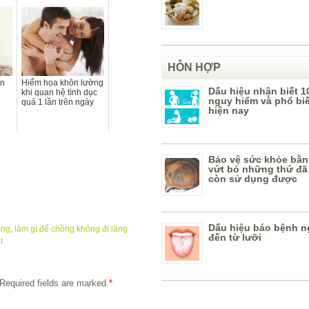
HỖN HỢP
ến
Hiểm họa khôn lường
Dấu hiệu nhận biết 1
khi quan hệ tình dục
nguy hiểm và phổ bi
quá 1 lần trên ngày
hiện nay
Bảo vệ sức khỏe bằn
vứt bỏ những thứ đã
còn sử dụng được
Dấu hiệu báo bệnh n
ồng
,
làm gì để chồng không đi lăng
đến từ lưỡi
t
Required fields are marked
*