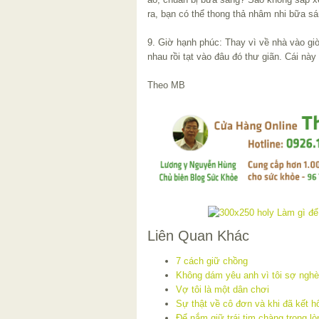
ra, bạn có thể thong thả nhâm nhi bữa s
9. Giờ hạnh phúc: Thay vì về nhà vào gi
nhau rồi tạt vào đâu đó thư giãn. Cái nà
Theo MB
Liên Quan Khác
7 cách giữ chồng
Không dám yêu anh vì tôi sợ ngh
Vợ tôi là một dân chơi
Sự thật về cô đơn và khi đã kết h
Để nắm giữ trái tim chàng trong lò