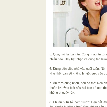
5. Quay trở lại bàn ăn: Cùng nhau ăn tối
nhiễu nào. Hãy bật nhạc và cùng tận hưở
6. Đừng dồn việc nhà vào cuối tuần: Nên
Như thế, bạn sẽ không bị kiệt sức vào cu
7. Ăn trưa cùng nhau, nếu có thể: Nên ăn
thuận lợi. Đặc biệt nếu hai bạn có con thì
không bị quấy rầy.
8. Chuẩn bị từ tối hôm trước: Bạn bắt đ
áo, chuẩn bị bữa sáng? Sao không sắp x