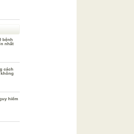
0 bệnh
ến nhất
g cách
 không
guy hiểm