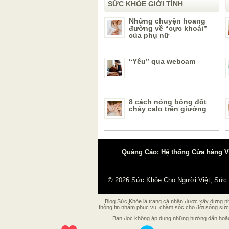
SỨC KHỎE GIỚI TÍNH
Những chuyện hoang
đường về “cực khoái”
của phụ nữ
“Yêu” qua webcam
8 cách nóng bỏng đốt
cháy calo trên giường
Quảng Cáo: Hệ thống Cửa hàng Vậ
© 2026
Sức Khỏe Cho Người Việt, Sức
Blog Sức Khỏe là trang cá nhân được xây dựng nhằ
thông tin nhằm phục vụ, chăm sóc cho đời sống sức 
Bạn đọc không áp dụng những hướng dẫn hoặc p