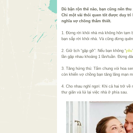
Dù bận rộn thế nào, bạn cũng nên thu
Chỉ một vài thói quen tốt được duy tr
nghĩa vợ chồng thắm thiết.
1. Đừng rời khỏi nhà mà không hôn tạm b
bạn sắp rời khỏi nhà. Và cũng đừng quên 
2. Giữ lịch “gặp gỡ”: Nếu bạn không “
yêu
lần gặp nhau khoảng 1 lần/tuần. Đừng đ
3. Tăng hứng thú: Tắm chung vòi hoa sen
còn khiến vợ chồng bạn tăng lãng mạn m
4. Cho nhau nghỉ ngơi: Khi cả hai trở về
thư giãn và lùi lại việc nhà ở phía sau.