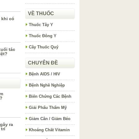
VỀ THUỐC
 khi có
Thuốc Tây Y
Thuốc Đông Y
Cây Thuốc Quý
tuổi tác
iệt?
CHUYÊN ĐỀ
Bệnh AIDS / HIV
Bệnh Nghề Nghiệp
ấm
Biến Chứng Các Bệnh
o?
Giải Phẩu Thẩm Mỹ
Giảm Cân / Giảm Béo
gây ra
trí
Khoáng Chất Vitamin