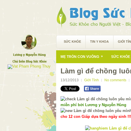
SỨC KHỎE
TIN Y KHOA
GIỚI TÍ
»
MẸ TRÒN CON VUÔNG
SỨC KHỎE 
Làm gì để chồng luô
13/12/2013
Giới Tính
No comments
miễn phí bởi Lương y Nguyễn Hùng
cho 12 con Giáp dựa theo ngày sinh !!!