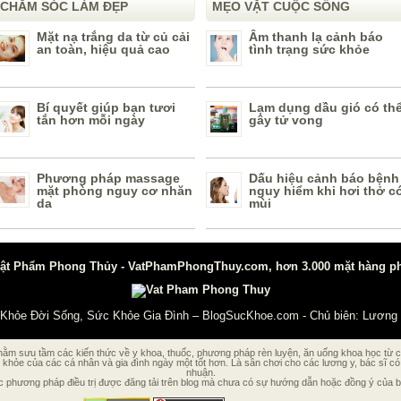
CHĂM SÓC LÀM ĐẸP
MẸO VẶT CUỘC SỐNG
Mặt nạ trắng da từ củ cải
Âm thanh lạ cảnh báo
an toàn, hiệu quả cao
tình trạng sức khỏe
Bí quyết giúp bạn tươi
Lạm dụng dầu gió có th
tắn hơn mỗi ngày
gây tử vong
Phương pháp massage
Dấu hiệu cảnh báo bệnh
mặt phòng nguy cơ nhăn
nguy hiểm khi hơi thở c
da
mùi
t Phẩm Phong Thủy - VatPhamPhongThuy.com, hơn 3.000 mặt hàng phon
 Khỏe Đời Sống, Sức Khỏe Gia Đình – BlogSucKhoe.com
- Chủ biên:
Lương 
m sưu tầm các kiến thức về y khoa, thuốc, phương pháp rèn luyện, ăn uống khoa học từ các
khỏe của các cá nhân và gia đình ngày một tốt hơn. Là sân chơi cho các lương y, bác sĩ c
nhuận.
hương pháp điều trị được đăng tải trên blog mà chưa có sự hướng dẫn hoặc đồng ý của bác