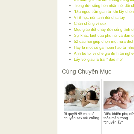
Trong đời sống hôn nhân nói dối c
“Địa ngục trần gian từ khi lấy chồn
Vì ít học nên anh đòi chia tay
Chán chồng vì sex
Mẹo giúp đốt cháy đời sống tình d
Sự khác biệt của phụ nữ và đàn ôn
52 câu hỏi giúp chọn một nửa đíc
Hãy là một cô gái hoàn hảo tự nhi
Anh bỏ tôi vì chê gia đình tôi nghè
Lấy vợ giàu là trai ” đào mỏ”
Cùng Chuyên Mục
Bí quyết để chia sẻ
Điều khiến phụ nữ
chuyện sex với chồng
thỏa mãn trong
"chuyện ấy"