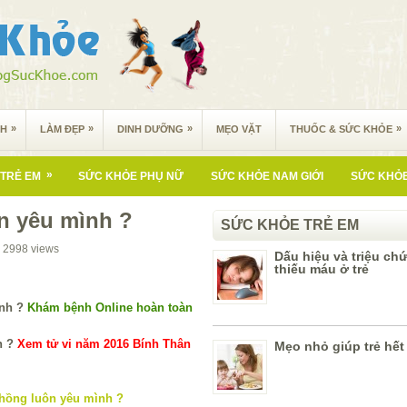
»
»
»
»
NH
LÀM ĐẸP
DINH DƯỠNG
MẸO VẶT
THUỐC & SỨC KHỎE
»
TRẺ EM
SỨC KHỎE PHỤ NỮ
SỨC KHỎE NAM GIỚI
SỨC KHỎE
n yêu mình ?
SỨC KHỎE TRẺ EM
2998
views
Dấu hiệu và triệu ch
thiếu máu ở trẻ
Khám bệnh Online hoàn toàn
Xem tử vi năm 2016 Bính Thân
Mẹo nhỏ giúp trẻ hết