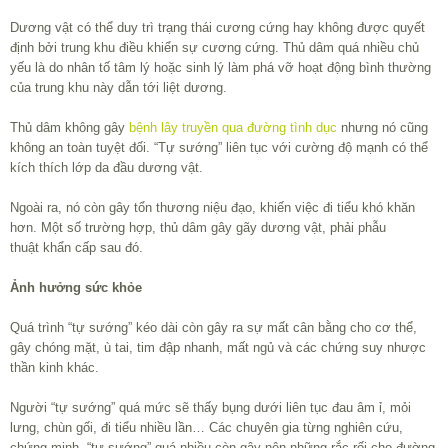
Dương vật có thể duy trì trạng thái cương cứng hay không được quyết
định bởi trung khu điều khiển sự cương cứng. Thủ dâm quá nhiều chủ
yếu là do nhân tố tâm lý hoặc sinh lý làm phá vỡ hoạt động bình thường
của trung khu này dẫn tới liệt dương.
Thủ dâm không gây
bệnh lây truyền qua đường tình dục
nhưng nó cũng
không an toàn tuyệt đối. “Tự sướng” liên tục với cường độ mạnh có thể
kích thích lớp da đầu dương vật.
Ngoài ra, nó còn gây tổn thương niệu đạo, khiến việc đi tiểu khó khăn
hơn. Một số trường hợp, thủ dâm gây gãy dương vật, phải phẫu
thuật khẩn cấp sau đó.
Ảnh hưởng sức khỏe
Quá trình “tự sướng” kéo dài còn gây ra sự mất cân bằng cho cơ thể,
gây chóng mặt, ù tai, tim đập nhanh, mất ngủ và các chứng suy nhược
thần kinh khác.
Người “tự sướng” quá mức sẽ thấy bụng dưới liên tục đau âm ỉ, mỏi
lưng, chùn gối, đi tiểu nhiều lần… Các chuyên gia từng nghiên cứu,
chứng minh, “tự sướng” quá nhiều còn gây nên những rắc rối cho đường