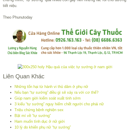
tiết niệu.
Theo Phunutoday
Liên Quan Khác
Những tổn hại từ hành vi thủ dâm ở phụ nữ
Nếu bạn “tự sướng” điều gì sẽ xảy ra với cơ thể?
Giúp nam giới kiểm soát xuất tinh sớm
3 kiểu “tự sướng” nguy hiểm chết người cho phái nữ
Triệu chứng bệnh nghiện sex
Bật mí về ”tự sướng”
Ham muốn tình dục ở nữ giới
10 lý do khiến phụ nữ “tự sướng”