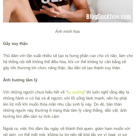
Ảnh minh họa.
Gây suy thận
Thủ dâm với tần suất nhiều sẽ tạo ra hưng phấn cao cho vỏ não, làm cho
hệ thống nội tiết không thể điều hòa, khi cơ thể không tự cân bằng sẽ
gây tổn thương tới chức năng thận, lâu dần sẽ tạo thành suy thận.
Ảnh hưởng tâm lý
Với những người chưa hiểu hết về “
tự sướng
” thì luôn nghĩ rằng đây là
những hành vi có hại và đi ngược với lối sống lành mạnh, nên họ phải
lén lút mỗi khi muốn thỏa mãn nhu cầu sinh lý này. Do đó, bản thân
những người này thường ở trạng thái tâm lý căng thẳng, dằn vặt, ảnh
hưởng lớn đến tâm tư tình cảm.
Ngoài ra, việc thủ dâm lâu ngày sẽ thành thói quen, giảm ham muốn với
nữ giới, cơ thể mệt mỏi, không tự tin nên rất khó lấy vợ vì ngại, vì sợ