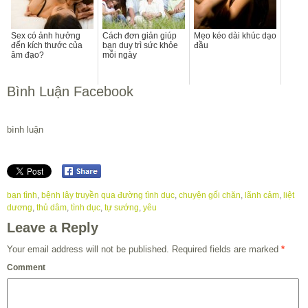
Sex có ảnh hưởng
Cách đơn giản giúp
Mẹo kéo dài khúc dạo
đến kích thước của
bạn duy trì sức khỏe
đầu
âm đạo?
mỗi ngày
Bình Luận Facebook
bình luận
bạn tình
,
bệnh lây truyền qua đường tình dục
,
chuyện gối chăn
,
lãnh cảm
,
liệt
dương
,
thủ dâm
,
tình dục
,
tự sướng
,
yêu
Leave a Reply
Your email address will not be published.
Required fields are marked
*
Comment