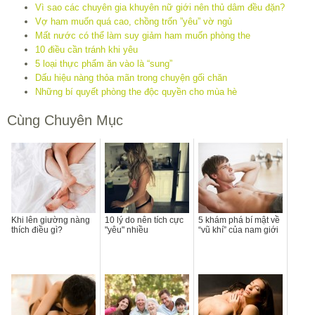
Vì sao các chuyên gia khuyên nữ giới nên thủ dâm đều đặn?
Vợ ham muốn quá cao, chồng trốn ”yêu” vờ ngủ
Mất nước có thể làm suy giảm ham muốn phòng the
10 điều cần tránh khi yêu
5 loại thực phẩm ăn vào là “sung”
Dấu hiệu nàng thỏa mãn trong chuyện gối chăn
Những bí quyết phòng the độc quyền cho mùa hè
Cùng Chuyên Mục
Khi lên giường nàng
10 lý do nên tích cực
5 khám phá bí mật về
thích điều gì?
"yêu" nhiều
“vũ khí” của nam giới