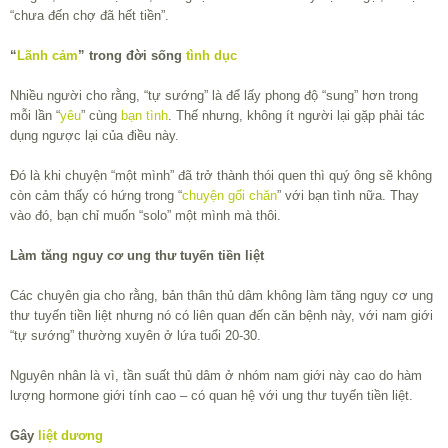
“chưa đến chợ đã hết tiền”.
“
Lãnh cảm
” trong đời sống
tình dục
Nhiều người cho rằng, “tự sướng” là để lấy phong độ “sung” hơn trong
mỗi lần “
yêu
” cùng
bạn tình
. Thế nhưng, không ít người lại gặp phải tác
dụng ngược lại của điều này.
Đó là khi chuyện “một mình” đã trở thành thói quen thì quý ông sẽ không
còn cảm thấy có hứng trong “
chuyện gối chăn
” với bạn tình nữa. Thay
vào đó, bạn chỉ muốn “solo” một mình mà thôi.
Làm tăng nguy cơ ung thư tuyến tiền liệt
Các chuyên gia cho rằng, bản thân thủ dâm không làm tăng nguy cơ ung
thư tuyến tiền liệt nhưng nó có liên quan đến căn bệnh này, với nam giới
“tự sướng” thường xuyên ở lứa tuổi 20-30.
Nguyên nhân là vì, tần suất thủ dâm ở nhóm nam giới này cao do hàm
lượng hormone giới tính cao – có quan hệ với ung thư tuyến tiền liệt.
Gây
liệt dương