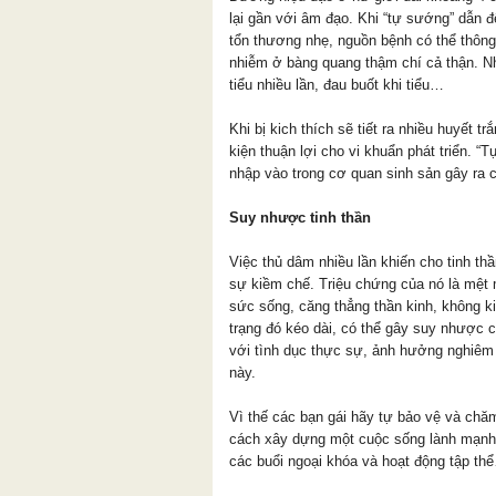
lại gần với âm đạo. Khi “tự sướng” dẫn đ
tổn thương nhẹ, nguồn bệnh có thể thôn
nhiễm ở bàng quang thậm chí cả thận. Nh
tiểu nhiều lần, đau buốt khi tiểu…
Khi bị kich thích sẽ tiết ra nhiều huyết trắ
kiện thuận lợi cho vi khuẩn phát triển. 
nhập vào trong cơ quan sinh sản gây ra 
Suy nhược tinh thần
Việc thủ dâm nhiều lần khiến cho tinh thầ
sự kiềm chế. Triệu chứng của nó là mệt 
sức sống, căng thẳng thần kinh, không 
trạng đó kéo dài, có thể gây suy nhược 
với tình dục thực sự, ảnh hưởng nghiêm
này.
Vì thế các bạn gái hãy tự bảo vệ và ch
cách xây dựng một cuộc sống lành mạnh, 
các buổi ngoại khóa và hoạt động tập thể