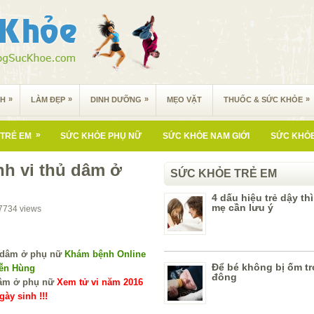
»
»
»
»
NH
LÀM ĐẸP
DINH DƯỠNG
MẸO VẶT
THUỐC & SỨC KHỎE
»
TRẺ EM
SỨC KHỎE PHỤ NỮ
SỨC KHỎE NAM GIỚI
SỨC KHỎE
nh vi thủ dâm ở
SỨC KHỎE TRẺ EM
4 dấu hiệu trẻ dậy th
mẹ cần lưu ý
7734
views
Khám bệnh Online
Để bé không bị ốm t
yễn Hùng
đông
Xem tử vi năm 2016
ày sinh !!!