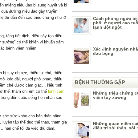
ến miệng niệu đạo bị sung huyết và bị
g qua đường niệu đạo gây truyền
ẹ thì dẫn đến các triệu chứng như đi
Cách phòng ngừa bệ
phổi ở người cao tuổi
lạnh đột ngột
ng, tăng tiết dịch, điều này tạo điều
“Tự sướng” có thể khiến vi khuẩn xâm
các bệnh viêm nhiễm.
Xác định nguyên nhâ
đau bụng
n bị suy nhược, thiếu tự chủ, thiếu
mỏi kéo dài, người phờ phạc, thiếu
BỆNH THƯỜNG GẶP
kiềm chế được cảm giác… Nếu tình
cơ thể, thậm chí em có thể
lãnh cảm
Những triệu chứng c
viêm tủy xương
 trọng đến cuộc sống hôn nhân sau
ăm sóc sức khỏe cho bản thân bằng
luyện tập thể dục thể thao, tham gia
Những quan niệm sai
điều trị sỏi thận, sỏi
… hạn chế tối đa việc thủ dâm.