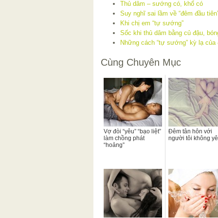
Thủ dâm – sướng có, khổ có
Suy nghĩ sai lầm về “đêm đầu tiên
Khi chị em “tự sướng”
Sốc khi thủ dâm bằng củ đậu, bó
Những cách “tự sướng” kỳ lạ của
Cùng Chuyên Mục
Vợ đòi “yêu” “bạo liệt”
Đêm tân hôn với
làm chồng phát
người tôi không y
“hoảng”