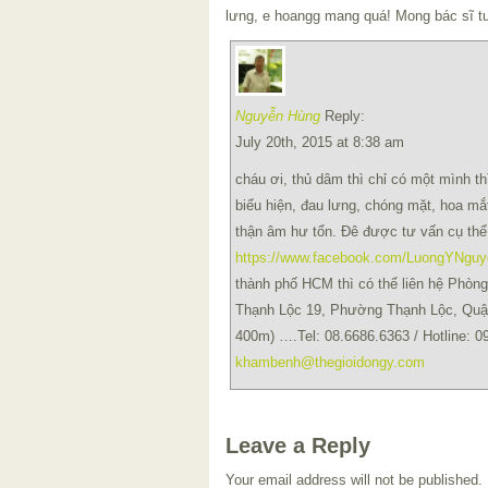
lưng, e hoangg mang quá! Mong bác sĩ t
Nguyễn Hùng
Reply:
July 20th, 2015 at 8:38 am
cháu ơi, thủ dâm thì chỉ có một mình t
biểu hiện, đau lưng, chóng mặt, hoa mắ
thận âm hư tổn. Đê được tư vấn cụ thể
https://www.facebook.com/LuongYNgu
thành phố HCM thì có thể liên hệ Phò
Thạnh Lộc 19, Phường Thạnh Lộc, Qu
400m) ….Tel: 08.6686.6363 / Hotline: 0
khambenh@thegioidongy.com
Leave a Reply
Your email address will not be published.