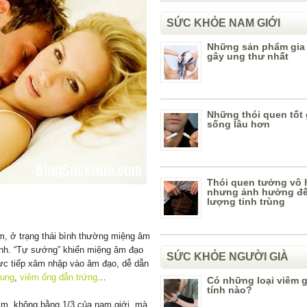
SỨC KHỎE NAM GIỚI
Những sản phẩm gia
gây ung thư nhất
Những thói quen tốt
sống lâu hơn
Thói quen tưởng vô 
nhưng ảnh hưởng đế
lượng tinh trùng
cm, ở trạng thái bình thường miệng âm
định. “Tự sướng” khiến miệng âm đạo
SỨC KHỎE NGƯỜI GIÀ
ực tiếp xâm nhập vào âm đạo, dễ dẫn
cung
,
viêm ống dẫn trứng
…
Có những loại viêm 
tính nào?
cm, không bằng 1/3 của nam giới, mà