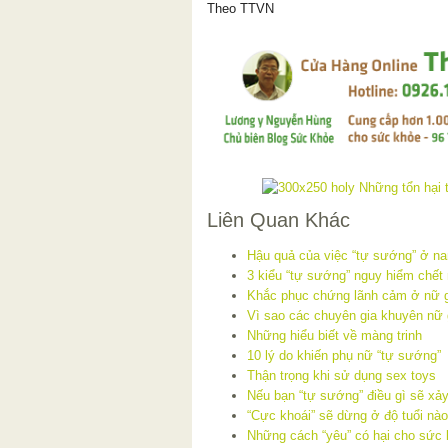
Theo TTVN
Liên Quan Khác
Hậu quả của việc “tự sướng” ở na
3 kiểu “tự sướng” nguy hiểm chết
Khắc phục chứng lãnh cảm ở nữ g
Vì sao các chuyên gia khuyên nữ 
Những hiểu biết về màng trinh
10 lý do khiến phụ nữ “tự sướng”
Thận trọng khi sử dụng sex toys
Nếu bạn “tự sướng” điều gì sẽ xảy
“Cực khoái” sẽ dừng ở độ tuổi nà
Những cách “yêu” có hại cho sức