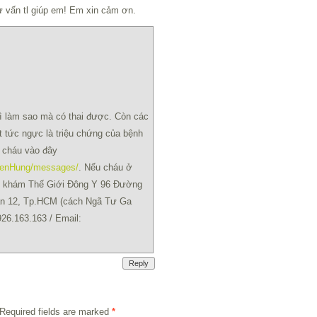
ư vấn tl giúp em! Em xin cảm ơn.
hì làm sao mà có thai được. Còn các
t tức ngực là triệu chứng của bệnh
 cháu vào đây
yenHung/messages/
. Nếu cháu ở
ng khám Thế Giới Đông Y 96 Đường
ận 12, Tp.HCM (cách Ngã Tư Ga
926.163.163 / Email:
Reply
Required fields are marked
*