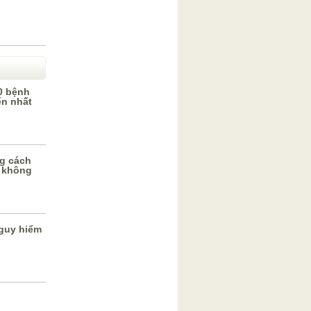
0 bệnh
ến nhất
g cách
 không
guy hiểm