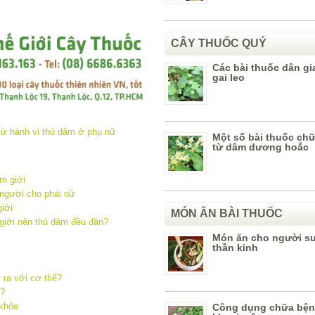
CÂY THUỐC QUÝ
Các bài thuốc dân gi
gai leo
Một số bài thuốc ch
từ dâm dương hoắc
m giới
 người cho phái nữ
iới
MÓN ĂN BÀI THUỐC
giới nên thủ dâm đều đặn?
Món ăn cho người s
thần kinh
 ra với cơ thể?
o?
 khỏe
Công dụng chữa bện