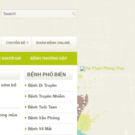
»
CHUYÊN ĐỀ
KHÁM BỆNH ONLINE
 NGƯỜI GIÀ
BỆNH THƯỜNG GẶP
BỆNH PHỔ BIẾN
ì sớm bố
Bệnh Di Truyền
Bệnh Truyền Nhiễm
Bệnh Tuổi Teen
rong mùa
Bệnh Văn Phòng
Bệnh Về Mắt