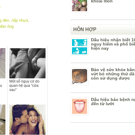
khoai môn
”
ng đèn, nắp nhựa…
 đàn ông
HỖN HỢP
Dấu hiệu nhận biết 1
nguy hiểm và phổ bi
hiện nay
Bảo vệ sức khỏe bằn
vứt bỏ những thứ đã
còn sử dụng được
Một số nguy cơ do
êu
quan hệ qua "cửa
sau"
Dấu hiệu báo bệnh n
đến từ lưỡi