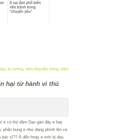
àm
8 sai lầm phổ biến
nên tránh trong
"chuyện yêu"
 dục
,
tự sướng
,
viêm ống dẫn trứng
,
viêm
n hại từ hành vi thủ
 thì e có thủ dâm Dạo gàn đây e hay
, phần bung e như đang phình lên và
ưa bác sĩ?? À đến hnay e mới bị đau