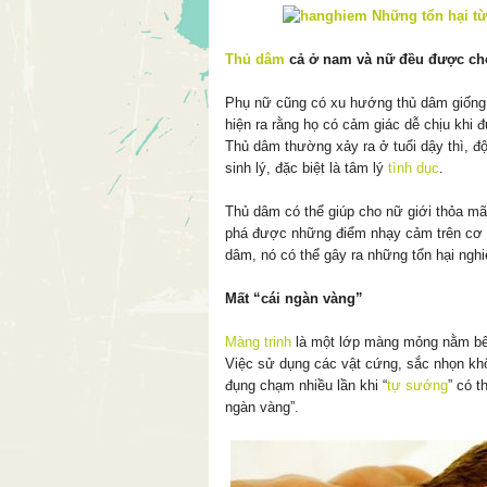
Thủ dâm
cả ở nam và nữ đều được cho 
Phụ nữ cũng có xu hướng thủ dâm giống 
hiện ra rằng họ có cảm giác dễ chịu khi 
Thủ dâm thường xảy ra ở tuổi dậy thì, độ
sinh lý, đặc biệt là tâm lý
tình dục
.
Thủ dâm có thể giúp cho nữ giới thỏa m
phá được những điểm nhạy cảm trên cơ t
dâm, nó có thể gây ra những tổn hại ngh
Mất “cái ngàn vàng”
Màng trinh
là một lớp màng mỏng nằm bê
Việc sử dụng các vật cứng, sắc nhọn kh
đụng chạm nhiều lần khi “
tự sướng
” có t
ngàn vàng”.