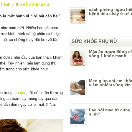
cách phòng ngừa hi
bệnh tiêu chảy ở trẻ
là một hành vi “lợi bất cập hại”.
như nam giới. Nhiều bạn gái phát
được kích thích và bộ phận sinh dục.
 tuổi có những thay đổi lớn về tâm –
SỨC KHỎE PHỤ NỮ
Mặc áo ngực đúng c
vòng 1 khỏe mạnh
ãn được nhu cầu của bản thân, khám
hể. Tuy nhiên, nếu lạm dụng thủ
iêm trọng cho sức khỏe như:
Mẹo giúp chị em khô
viêm nhiễm vùng kín
n trong
âm đạo
, rất dễ bị tổn thương.
ông an toàn hay móng tay quá dài
hể dẫn đến nguy cơ bị mất đi “cái
Lạc nội mạc tử cung
sinh?