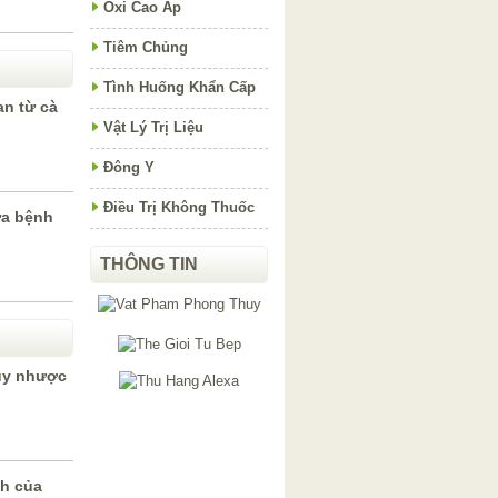
Oxi Cao Áp
Tiêm Chủng
Tình Huống Khẩn Cấp
an từ cà
Vật Lý Trị Liệu
Đông Y
Điều Trị Không Thuốc
ữa bệnh
THÔNG TIN
uy nhược
h của