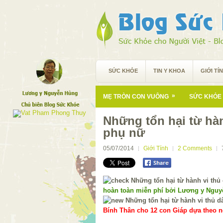
SỨC KHỎE
TIN Y KHOA
GIỚI TÍ
»
MẸ TRÒN CON VUÔNG
SỨC KHỎE 
Những tổn hại từ hà
phụ nữ
05/07/2014
Giới Tính
2 Comments
hoàn toàn miễn phí bởi Lương y Ngu
Bính Thân cho 12 con Giáp dựa theo ng