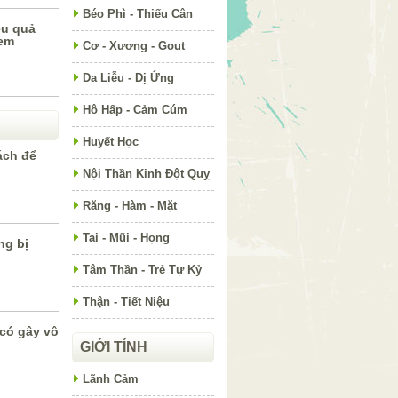
Béo Phì - Thiếu Cân
ệu quả
 em
Cơ - Xương - Gout
Da Liễu - Dị Ứng
Hô Hấp - Cảm Cúm
Huyết Học
ách để
Nội Thần Kinh Đột Quỵ
Răng - Hàm - Mặt
Tai - Mũi - Họng
ng bị
Tâm Thần - Trẻ Tự Kỷ
Thận - Tiết Niệu
 có gây vô
GIỚI TÍNH
Lãnh Cảm