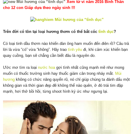
Xem tử vi năm 2016 Bính Thân
cho 12 con Giáp dựa theo ngày sinh !!!
Trên đời có tồn tại loại hương thơm có thể bắt cóc
tình dục
?
Có loại tinh dầu thơm nào khiến đàn ông ham muốn đến điên rồ? Câu trả
lời là vừa “có” vừa “không”. Hãy trao
tình yêu
đi, khi cảm xúc khiến bạn
quay cuồng, bạn sẽ chẳng cần biết đâu là nguyên do.
Ước mơ tìm ra loại
nước hoa
gợi tình nhất cũng mạnh mẽ như mong
muốn có thuốc trường sinh hay thuốc giảm cân trong nháy mắt.
Mùi
hương
không có chức năng quyến rũ, nó chỉ giúp chúng ta đánh dấu một
không gian và thời gian đẹp đẽ không thể nào quên, ở đó trái tim đập
mạnh, hơi thở bồi hồi, từng shoot hình ký ức như ngưng lại.