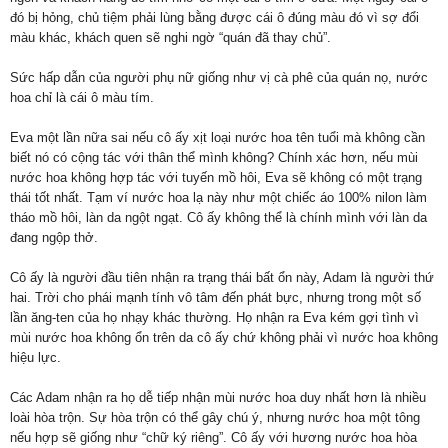
đó bị hỏng, chủ tiệm phải lùng bằng được cái ô đúng màu đó vì sợ đổi
màu khác, khách quen sẽ nghi ngờ “quán đã thay chủ”.
Sức hấp dẫn của người phụ nữ giống như vị cà phê của quán nọ, nước
hoa chỉ là cái ô màu tím.
Eva một lần nữa sai nếu cô ấy xịt loại nước hoa tên tuổi mà không cần
biết nó có cộng tác với thân thể mình không? Chính xác hơn, nếu mùi
nước hoa không hợp tác với tuyến mồ hôi, Eva sẽ không có một trạng
thái tốt nhất. Tạm ví nước hoa lạ này như một chiếc áo 100% nilon làm
tháo mồ hôi, làn da ngột ngạt. Cô ấy không thể là chính mình với làn da
đang ngộp thở.
Cô ấy là người đầu tiên nhận ra trạng thái bất ổn này, Adam là người thứ
hai. Trời cho phái mạnh tính vô tâm đến phát bực, nhưng trong một số
lần ăng-ten của họ nhạy khác thường. Họ nhận ra Eva kém gợi tình vì
mùi nước hoa không ổn trên da cô ấy chứ không phải vì nước hoa không
hiệu lực.
Các Adam nhận ra họ dễ tiếp nhận mùi nước hoa duy nhất hơn là nhiều
loài hòa trộn. Sự hòa trộn có thể gây chú ý, nhưng nước hoa một tông
nếu hợp sẽ giống như “chữ ký riêng”. Cô ấy với hương nước hoa hòa