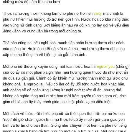
những mức độ cảm tình cao hơn.
Thực ra hương thơm không làm cho phụ nữ trở nên
sexy
mà chính là
phụ nữ khiến mùi hương đó trở nên gợi tình. Nước hoa có khả năng thúc
vào vùng nữ tính đang lười biếng ẩn náu và đôi khi nó lay gọi vẻ yểu điệu
đỏng đảnh vô cùng đàn bà trong mỗi chúng ta.
Thể nào cũng sai nếu nghĩ phái mạnh tiếp nhận hương thơm như cách
của chúng ta. Họ không kết nối với quá khứ, mà hương thơm chỉ cung
cấp cho họ thông tin về hiện tại có gắn hình ảnh.
Một phụ nữ thường xuyên dùng một loại nước hoa thì
người yêu
(chồng)
của cô ấy có một phản xạ ghi nhớ mùi hương quen thuộc đó như một ẩn
dụ của sự gần gũi. Chính cô ấy khiến mùi hương thành một qui ước chứ
không phải là ngược lại. Nếu có lần cô ấy đổi tông nước hoa khác hẳn,
anh chàng sẽ có phản ứng lưỡng lự nghi ngờ trước ái ân, nhưng thế
không có nghĩa rằng mùi nước hoa mới kém quyến rũ hơn gam cũ, đơn
giản chỉ là anh ấy thấy cảnh giác như một phản xạ có điều kiện.
Một cách vô thức, rất nhiều phụ nữ có thói quen tích trữ loại nước hoa
“ruột” để giữ chân người tình mà thực tế cô ấy muốn giữ cảm giác yên
tâm và tự tin cho bản thân. Giống như chuyện một tiệm cà phê nổi tiếng
ngon và khách hàng dễ tìm nhờ có một cái ô tím ở cửa. Một ngày cái ô