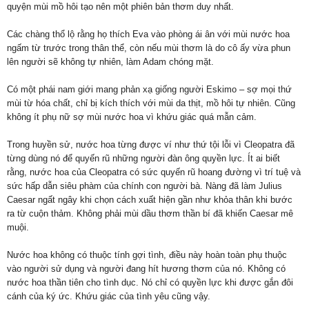
quyện mùi mồ hôi tạo nên một phiên bản thơm duy nhất.
Các chàng thổ lộ rằng họ thích Eva vào phòng ái ân với mùi nước hoa
ngấm từ trước trong thân thể, còn nếu mùi thơm là do cô ấy vừa phun
lên người sẽ không tự nhiên, làm Adam chóng mặt.
Có một phái nam giới mang phản xạ giống người Eskimo – sợ mọi thứ
mùi từ hóa chất, chỉ bị kích thích với mùi da thịt, mồ hôi tự nhiên. Cũng
không ít phụ nữ sợ mùi nước hoa vì khứu giác quá mẫn cảm.
Trong huyền sử, nước hoa từng được ví như thứ tội lỗi vì Cleopatra đã
từng dùng nó để quyến rũ những người đàn ông quyền lực. Ít ai biết
rằng, nước hoa của Cleopatra có sức quyến rũ hoang đường vì trí tuệ và
sức hấp dẫn siêu phàm của chính con người bà. Nàng đã làm Julius
Caesar ngất ngây khi chọn cách xuất hiện gần như khỏa thân khi bước
ra từ cuộn thảm. Không phải mùi dầu thơm thần bí đã khiến Caesar mê
muội.
Nước hoa không có thuộc tính gợi tình, điều này hoàn toàn phụ thuộc
vào người sử dụng và người đang hít hương thơm của nó. Không có
nước hoa thần tiên cho tình dục. Nó chỉ có quyền lực khi được gắn đôi
cánh của ký ức. Khứu giác của tình yêu cũng vậy.