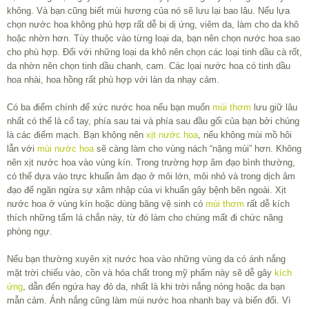
không. Và bạn cũng biết mùi hương của nó sẽ lưu lại bao lâu. Nếu lựa
chọn nước hoa không phù hợp rất dễ bị dị ứng, viêm da, làm cho da khô
hoặc nhờn hơn. Tùy thuộc vào từng loại da, bạn nên chọn nước hoa sao
cho phù hợp. Đối với những loại da khô nên chọn các loại tinh dầu cà rốt,
da nhờn nên chọn tinh dầu chanh, cam. Các lọai nước hoa có tinh dầu
hoa nhài, hoa hồng rất phù hợp với làn da nhạy cảm.
Có ba điểm chính để xức nước hoa nếu bạn muốn
mùi thơm
lưu giữ lâu
nhất có thể là cổ tay, phía sau tai và phía sau đầu gối của bạn bởi chúng
là các điểm mạch. Bạn không nên
xịt nước hoa
, nếu không mùi mồ hôi
lẫn với
mùi nước hoa
sẽ càng làm cho vùng nách “nặng mùi” hơn. Không
nên xịt nước hoa vào vùng kín. Trong trường hợp âm đạo bình thường,
có thể dựa vào trực khuẩn âm đạo ở môi lớn, môi nhỏ và trong dịch âm
đạo để ngăn ngừa sự xâm nhập của vi khuẩn gây bệnh bên ngoài. Xịt
nước hoa ở vùng kín hoặc dùng băng vệ sinh có
mùi thơm
rất dễ kích
thích những tấm lá chắn này, từ đó làm cho chúng mất đi chức năng
phòng ngự.
Nếu bạn thường xuyên xịt nước hoa vào những vùng da có ánh nắng
mặt trời chiếu vào, cồn và hóa chất trong mỹ phẩm này sẽ dễ gây
kích
ứng
, dẫn đến ngứa hay đỏ da, nhất là khi trời nắng nóng hoặc da bạn
mẫn cảm. Ánh nắng cũng làm mùi nước hoa nhanh bay và biến đổi. Vì