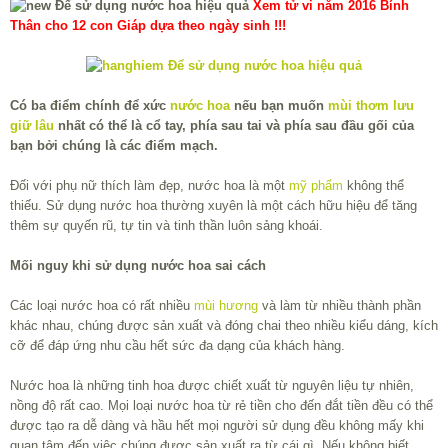
Xem tử vi năm 2016 Bính
Thân cho 12 con Giáp dựa theo ngày sinh !!!
Có ba điểm chính để xức
nước hoa
nếu bạn muốn
mùi thơm lưu
giữ lâu
nhất có thể là cổ tay, phía sau tai và phía sau đầu gối của
bạn bởi chúng là các điểm mạch.
Đối với phụ nữ thích làm đẹp, nước hoa là một
mỹ phẩm
không thể
thiếu. Sử dụng nước hoa thường xuyên là một cách hữu hiệu để tăng
thêm sự quyến rũ, tự tin và tinh thần luôn sảng khoái.
Mối nguy khi sử dụng nước hoa sai cách
Các loại nước hoa có rất nhiều
mùi hương
và làm từ nhiều thành phần
khác nhau, chúng được sản xuất và đóng chai theo nhiều kiểu dáng, kích
cỡ để đáp ứng nhu cầu hết sức đa dạng của khách hàng.
Nước hoa là những tinh hoa được chiết xuất từ nguyên liệu tự nhiên,
nồng độ rất cao. Mọi loại nước hoa từ rẻ tiền cho đến đắt tiền đều có thể
được tạo ra dễ dàng và hầu hết mọi người sử dụng đều không mấy khi
quan tâm đến việc chúng được sản xuất ra từ cái gì. Nếu không biết