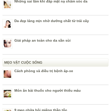
Những sai lầm khi đắp mặt nạ chăm sóc da
Da đẹp láng mịn nhờ dưỡng chất từ trái cây
Giải pháp an toàn cho da sần sùi
MẸO VẶT CUỘC SỐNG
Cách phòng và điều trị bệnh áp-xe
Món ăn bài thuốc cho người thiếu máu
9 mẹo chữa hôi miệng thần tốc