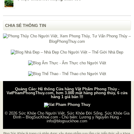
CHIA SẺ THÔNG TIN
Quảng Cáo: Hệ thống Cửa hàng Vật Phẩm Phong Thủy -
VatPhamPhongThuy.com, hơn 3.000 mặt hàng phong thủy, 6 cửa
hàng 1 giá bán !!!
© 2026
Sức Khỏe Cho Người Việt, Sức Khỏe Đời Sống, Sức Khỏe Gia
Đình – BlogSucKhoe.com
- Chủ biên:
Lương y Nguyễn Hùng
-
info@blogsuckhoe.com
Blog Sức Khỏe là trang cá nhân được xây dựng nhằm sưu tầm các kiến thức về y khoa,