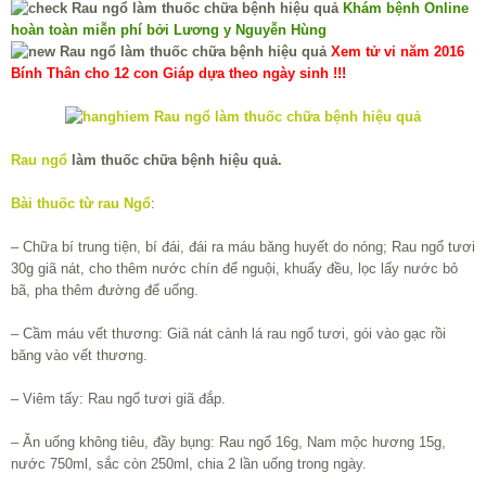
Khám bệnh Online
hoàn toàn miễn phí bởi Lương y Nguyễn Hùng
Xem tử vi năm 2016
Bính Thân cho 12 con Giáp dựa theo ngày sinh !!!
Rau ngổ
làm thuốc chữa bệnh hiệu quả.
Bài thuốc từ rau Ngổ
:
– Chữa bí trung tiện, bí đái, đái ra máu băng huyết do nóng; Rau ngổ tươi
30g giã nát, cho thêm nước chín để nguội, khuấy đều, lọc lấy nước bỏ
bã, pha thêm đường để uống.
– Cầm máu vết thương: Giã nát cành lá rau ngổ tươi, gói vào gạc rồi
băng vào vết thương.
– Viêm tấy: Rau ngổ tươi giã đắp.
– Ăn uống không tiêu, đầy bụng: Rau ngổ 16g, Nam mộc hương 15g,
nước 750ml, sắc còn 250ml, chia 2 lần uống trong ngày.