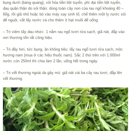
bụng dưới (bàng quang), vôi hóa tiền liệt tuyến, phì đại tiền liệt tuyến,
đau quặn thận do sỏi thận: dùng toàn cây non của rau ngổ khoảng 40 –
60g, rồi giã nhỏ hoặc bỏ vào máy xay sinh tố, chế thêm một ly nước sôi
để nguội, vắt lấy nước và cho thêm ít hạt muối để uống.
– Trị viêm tấy đau nhức: 1 nắm rau ngổ tươi rửa sạch, giã nát, đắp vào
nơi thương tổn rất công hiệu.
– Trị đầy hơi, tức bụng, ăn không tiêu: lấy rau ngổ tươi rửa sạch, mộc
hương nam (mua ở các hiệu thuốc nam). Sắc 2 thứ trên với 1.000ml
nước còn 250ml thì chia làm 2 lần, uống hết trong ngày.
– Trị vết thương ngoài da gây mủ: giã nát vài ba cây rau tươi, đắp lên
vết thương.