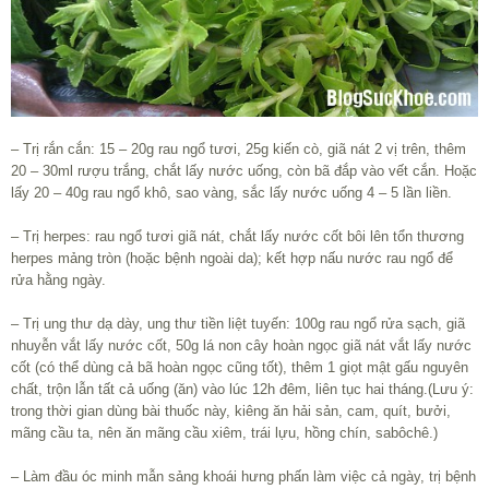
– Trị rắn cắn: 15 – 20g rau ngổ tươi, 25g kiến cò, giã nát 2 vị trên, thêm
20 – 30ml rượu trắng, chắt lấy nước uống, còn bã đắp vào vết cắn. Hoặc
lấy 20 – 40g rau ngổ khô, sao vàng, sắc lấy nước uống 4 – 5 lần liền.
– Trị herpes: rau ngổ tươi giã nát, chắt lấy nước cốt bôi lên tổn thương
herpes mảng tròn (hoặc bệnh ngoài da); kết hợp nấu nước rau ngổ để
rửa hằng ngày.
– Trị ung thư dạ dày, ung thư tiền liệt tuyến: 100g rau ngổ rửa sạch, giã
nhuyễn vắt lấy nước cốt, 50g lá non cây hoàn ngọc giã nát vắt lấy nước
cốt (có thể dùng cả bã hoàn ngọc cũng tốt), thêm 1 giọt mật gấu nguyên
chất, trộn lẫn tất cả uống (ăn) vào lúc 12h đêm, liên tục hai tháng.(Lưu ý:
trong thời gian dùng bài thuốc này, kiêng ăn hải sản, cam, quít, bưởi,
mãng cầu ta, nên ăn mãng cầu xiêm, trái lựu, hồng chín, sabôchê.)
– Làm đầu óc minh mẫn sảng khoái hưng phấn làm việc cả ngày, trị bệnh