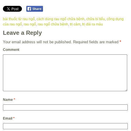
bài thuốc từ rau ngổ
,
cách dùng rau ngổ chữa bệnh
,
chữa bí tiểu
,
công dụng
của rau ngổ
,
rau ngổ
,
rau ngổ chữa bệnh
,
trị cảm
,
trị đái ra máu
Leave a Reply
Your email address will not be published.
Required fields are marked
*
Comment
Name
*
Email
*