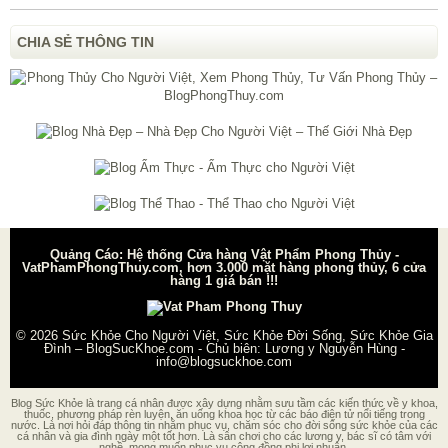
CHIA SẺ THÔNG TIN
Quảng Cáo: Hệ thống Cửa hàng Vật Phẩm Phong Thủy -
VatPhamPhongThuy.com, hơn 3.000 mặt hàng phong thủy, 6 cửa
hàng 1 giá bán !!!
© 2026
Sức Khỏe Cho Người Việt, Sức Khỏe Đời Sống, Sức Khỏe Gia
Đình – BlogSucKhoe.com
- Chủ biên:
Lương y Nguyễn Hùng
-
info@blogsuckhoe.com
Blog Sức Khỏe là trang cá nhân được xây dựng nhằm sưu tầm các kiến thức về y khoa,
thuốc, phương pháp rèn luyện, ăn uống khoa học từ các báo điện tử nổi tiếng trong
nước. Là nơi hỏi đáp thông tin nhằm phục vụ, chăm sóc cho đời sống sức khỏe của các
cá nhân và gia đình ngày một tốt hơn. Là sân chơi cho các lương y, bác sĩ có tâm với
nghề, mong muốn phục vụ cộng đồng phi lợi nhuận.