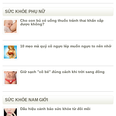
SỨC KHỎE PHỤ NỮ
Cho con bú có uống thuốc tránh thai khẩn cấp
được không?
10 mẹo mà quý cô ngực lép muốn ngực to nên nhớ
Giữ sạch ”cô bé” đúng cách khi trời sang đông
SỨC KHỎE NAM GIỚI
Dấu hiệu cảnh báo sức khỏe từ đôi môi