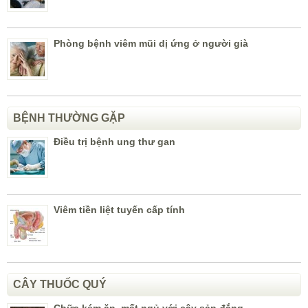
Phòng bệnh viêm mũi dị ứng ở người già
BỆNH THƯỜNG GẶP
Điều trị bệnh ung thư gan
Viêm tiền liệt tuyến cấp tính
CÂY THUỐC QUÝ
Chữa kém ăn, mất ngủ với cây sản đắng