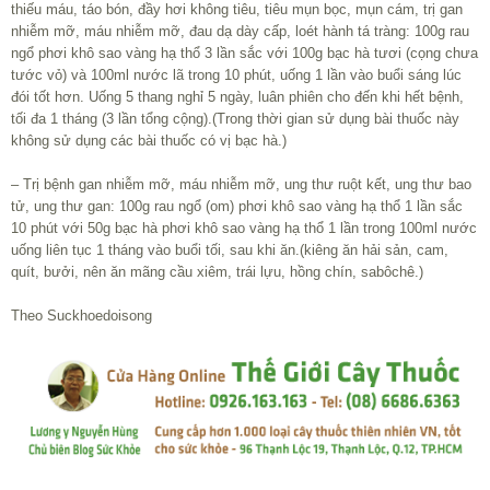
thiếu máu, táo bón, đầy hơi không tiêu, tiêu mụn bọc, mụn cám, trị gan
nhiễm mỡ, máu nhiễm mỡ, đau dạ dày cấp, loét hành tá tràng: 100g rau
ngổ phơi khô sao vàng hạ thổ 3 lần sắc với 100g bạc hà tươi (cọng chưa
tước vỏ) và 100ml nước lã trong 10 phút, uống 1 lần vào buổi sáng lúc
đói tốt hơn. Uống 5 thang nghỉ 5 ngày, luân phiên cho đến khi hết bệnh,
tối đa 1 tháng (3 lần tổng cộng).(Trong thời gian sử dụng bài thuốc này
không sử dụng các bài thuốc có vị bạc hà.)
– Trị bệnh gan nhiễm mỡ, máu nhiễm mỡ, ung thư ruột kết, ung thư bao
tử, ung thư gan: 100g rau ngổ (om) phơi khô sao vàng hạ thổ 1 lần sắc
10 phút với 50g bạc hà phơi khô sao vàng hạ thổ 1 lần trong 100ml nước
uống liên tục 1 tháng vào buổi tối, sau khi ăn.(kiêng ăn hải sản, cam,
quít, bưởi, nên ăn mãng cầu xiêm, trái lựu, hồng chín, sabôchê.)
Theo Suckhoedoisong