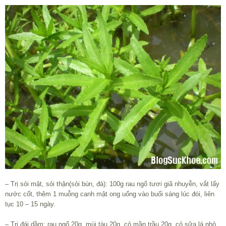
– Trị sỏi mật, sỏi thận(sỏi bùn, đá): 100g rau ngổ tươi giã nhuyễn, vắt lấy
nước cốt, thêm 1 muỗng canh mật ong uống vào buổi sáng lúc đói, liên
tục 10 – 15 ngày.
– Trị đái dầm: rau ngổ 20g, mùi tàu 20g, cỏ mần trầu 20g, cỏ sữa lá nhỏ