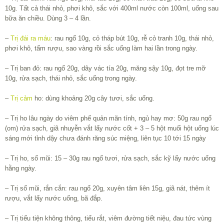
10g. Tất cả thái nhỏ, phơi khô, sắc với 400ml nước còn 100ml, uống sau
bữa ăn chiều. Dùng 3 – 4 lần.
–
Trị đái ra máu
: rau ngổ 10g, cỏ tháp bút 10g, rễ cỏ tranh 10g, thái nhỏ,
phơi khô, tẩm rượu, sao vàng rồi sắc uống làm hai lần trong ngày.
– Trị ban đỏ: rau ngổ 20g, dây vác tía 20g, măng sậy 10g, đọt tre mỡ
10g, rửa sạch, thái nhỏ, sắc uống trong ngày.
–
Trị cảm
ho: dùng khoảng 20g cây tươi, sắc uống.
– Trị ho lâu ngày do viêm phế quản mãn tính, ngủ hay mơ: 50g rau ngổ
(om) rửa sạch, giã nhuyễn vắt lấy nước cốt + 3 – 5 hột muối hột uống lúc
sáng mới tỉnh dậy chưa đánh răng súc miệng, liên tục 10 tới 15 ngày
– Trị ho, sổ mũi: 15 – 30g rau ngổ tươi, rửa sạch, sắc kỹ lấy nước uống
hằng ngày.
– Trị sổ mũi, rắn cắn: rau ngổ 20g, xuyên tâm liên 15g, giã nát, thêm ít
rượu, vắt lấy nước uống, bã đắp.
– Trị tiểu tiện không thông, tiểu rắt, viêm đường tiết niệu, đau tức vùng