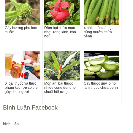
Cây hương phụ làm
Dâm bụt chữa mụn
4 bài thuốc dân gian
thuốc
nhọt, rong kinh, khó
dùng mướp chữa
ngủ
bệnh
6 loại thuốc và thực
Món ăn, bài thuốc
Cây thuốc quý lô hội
phẩm kết hợp có thể
nhiều công dụng từ
làm thuốc chữa bệnh
gây chết người
chuối hột rừng
Bình Luận Facebook
bình luận