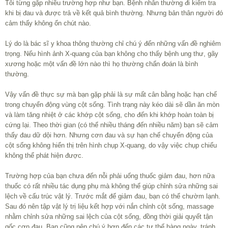
Tôi từng gặp nhiều trường hợp như bạn. Bệnh nhân thường đi kiểm tra
khi bị đau và được trả về kết quả bình thường. Nhưng bản thân người đó
cảm thấy không ổn chút nào.
Lý do là bác sĩ y khoa thông thường chỉ chú ý đến những vấn đề nghiêm
trọng. Nếu hình ảnh X-quang của bạn không cho thấy bệnh ung thư, gãy
xương hoặc một vấn đề lớn nào thì họ thường chẩn đoán là bình
thường.
Vậy vấn đề thực sự mà bạn gặp phải là sự mất cân bằng hoặc hạn chế
trong chuyển động vùng cột sống. Tình trạng này kéo dài sẽ dần ăn mòn
và làm tăng nhiệt ở các khớp cột sống, cho đến khi khớp hoàn toàn bị
cứng lại. Theo thời gian (có thể nhiều tháng đến nhiều năm) bạn sẽ cảm
thấy đau dữ dội hơn. Nhưng cơn đau và sự hạn chế chuyển động của
cột sống không hiển thị trên hình chụp X-quang, do vậy việc chụp chiếu
không thể phát hiện được.
Trường hợp của bạn chưa đến nỗi phải uống thuốc giảm đau, hơn nữa
thuốc có rất nhiều tác dụng phụ mà không thể giúp chỉnh sửa những sai
lệch về cấu trúc vật lý. Trước mắt để giảm đau, bạn có thể chườm lạnh.
Sau đó nên tập vật lý trị liệu kết hợp với nắn chỉnh cột sống, massage
nhằm chỉnh sửa những sai lệch của cột sống, đồng thời giải quyết tận
gốc cơn đau. Bạn cũng nên chú ý hơn đến các tư thế hàng ngày, tránh