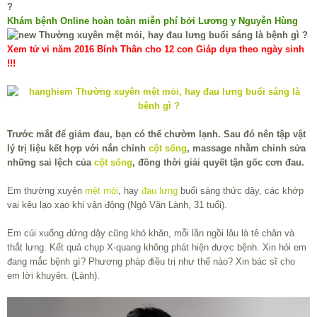
Khám bệnh Online hoàn toàn miễn phí bởi Lương y Nguyễn Hùng
Xem tử vi năm 2016 Bính Thân cho 12 con Giáp dựa theo ngày sinh
!!!
Trước mắt để giảm đau, bạn có thể chườm lạnh. Sau đó nên tập vật
lý trị liệu kết hợp với nắn chỉnh
cột sống
, massage nhằm chỉnh sửa
những sai lệch của
cột sống
, đồng thời giải quyết tận gốc cơn đau.
Em thường xuyên
mệt mỏi
, hay
đau lưng
buổi sáng thức dậy, các khớp
vai kêu lạo xạo khi vận động (Ngô Văn Lành, 31 tuổi).
Em cúi xuống đứng dậy cũng khó khăn, mỗi lần ngồi lâu là tê chân và
thắt lưng. Kết quả chụp X-quang không phát hiện được bệnh. Xin hỏi em
đang mắc bệnh gì? Phương pháp điều trị như thế nào? Xin bác sĩ cho
em lời khuyên. (Lành).