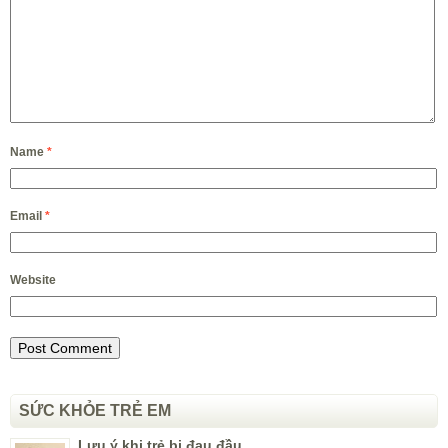
Name
*
Email
*
Website
SỨC KHỎE TRẺ EM
Lưu ý khi trẻ bị đau đầu