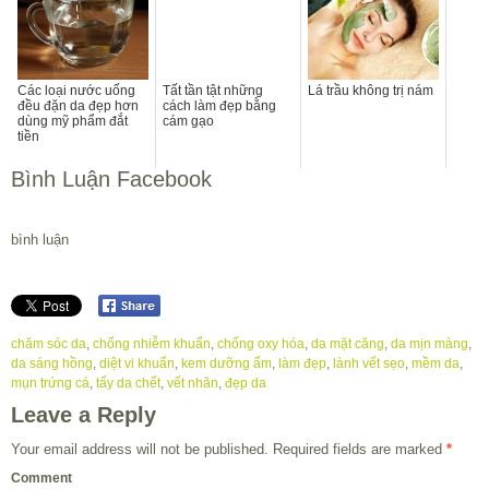
chăm sóc da
,
chống nhiễm khuẩn
,
chống oxy hóa
,
da mặt căng
,
da mịn màng
,
da sáng hồng
,
diệt vi khuẩn
,
kem dưỡng ẩm
,
làm đẹp
,
lành vết sẹo
,
mềm da
,
mụn trứng cá
,
tẩy da chết
,
vết nhăn
,
đẹp da
Leave a Reply
Your email address will not be published.
Required fields are marked
*
Comment
Name
*
Email
*