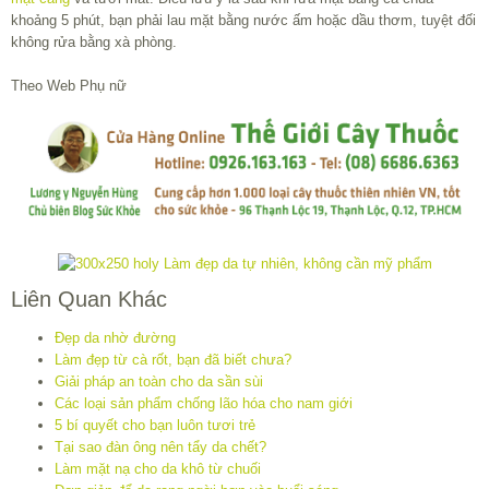
Liên Quan Khác
Đẹp da nhờ đường
Làm đẹp từ cà rốt, bạn đã biết chưa?
Giải pháp an toàn cho da sần sùi
Các loại sản phẩm chống lão hóa cho nam giới
5 bí quyết cho bạn luôn tươi trẻ
Tại sao đàn ông nên tẩy da chết?
Làm mặt nạ cho da khô từ chuối
Đơn giản để da rạng ngời hơn vào buổi sáng
Làm đẹp từ cỏ ích mẫu
Dùng kem dưỡng ẩm sai cách khiến da bị “tàn phá” trong ngày
lạnh
Cách dưỡng da an toàn cho bà bầu
7 điều cần thiết để bạn có một làn da toàn thân không tỳ vết
Đẹp hơn nhờ thực phẩm quê nhà
Viêm lỗ chân lông có thật sự nguy hiểm ?
Nước ép dưa chuột giảm mệt mỏi, làm đẹp da
Cùng Chuyên Mục