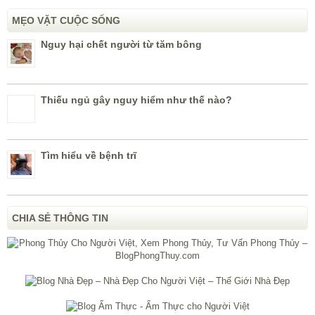
CHIA SẺ THÔNG TIN
Quảng Cáo: Hệ thống Cửa hàng Vật Phẩm Phong Thủy -
VatPhamPhongThuy.com, hơn 3.000 mặt hàng phong thủy, 6 cửa
hàng 1 giá bán !!!
© 2026
Sức Khỏe Cho Người Việt, Sức Khỏe Đời Sống, Sức Khỏe Gia
Đình – BlogSucKhoe.com
- Chủ biên:
Lương y Nguyễn Hùng
-
info@blogsuckhoe.com
Blog Sức Khỏe là trang cá nhân được xây dựng nhằm sưu tầm các kiến thức về y khoa,
thuốc, phương pháp rèn luyện, ăn uống khoa học từ các báo điện tử nổi tiếng trong
nước. Là nơi hỏi đáp thông tin nhằm phục vụ, chăm sóc cho đời sống sức khỏe của các
cá nhân và gia đình ngày một tốt hơn. Là sân chơi cho các lương y, bác sĩ có tâm với