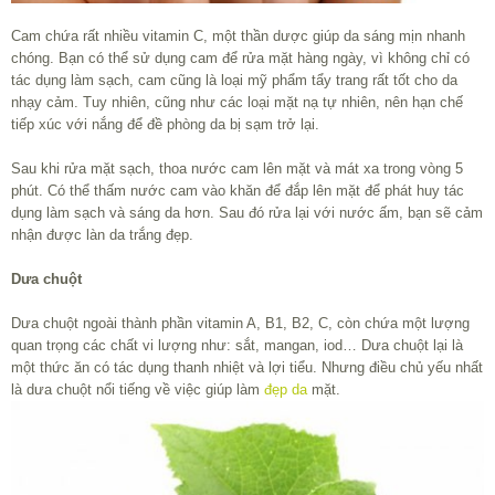
Cam chứa rất nhiều vitamin C, một thần dược giúp da sáng mịn nhanh
chóng. Bạn có thể sử dụng cam để rửa mặt hàng ngày, vì không chỉ có
tác dụng làm sạch, cam cũng là loại mỹ phẩm tẩy trang rất tốt cho da
nhạy cảm. Tuy nhiên, cũng như các loại mặt nạ tự nhiên, nên hạn chế
tiếp xúc với nắng để đề phòng da bị sạm trở lại.
Sau khi rửa mặt sạch, thoa nước cam lên mặt và mát xa trong vòng 5
phút. Có thể thấm nước cam vào khăn để đắp lên mặt để phát huy tác
dụng làm sạch và sáng da hơn. Sau đó rửa lại với nước ấm, bạn sẽ cảm
nhận được làn da trắng đẹp.
Dưa chuột
Dưa chuột ngoài thành phần vitamin A, B1, B2, C, còn chứa một lượng
quan trọng các chất vi lượng như: sắt, mangan, iod… Dưa chuột lại là
một thức ăn có tác dụng thanh nhiệt và lợi tiểu. Nhưng điều chủ yếu nhất
là dưa chuột nổi tiếng về việc giúp làm
đẹp da
mặt.