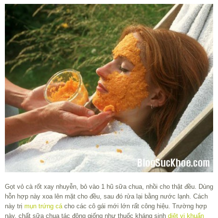
Gọt vỏ cà rốt xay nhuyễn, bỏ vào 1 hũ sữa chua, nhồi cho thật đều. Dùng
hỗn hợp này xoa lên mặt cho đều, sau đó rửa lại bằng nước lạnh. Cách
này trị
mụn trứng cá
cho các cô gái mới lớn rất công hiệu. Trường hợp
này, chất sữa chua tác động giống như thuốc kháng sinh
diệt vi khuẩn