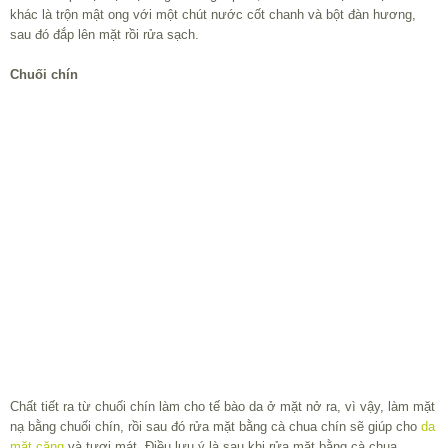
khác là trộn mật ong với một chút nước cốt chanh và bột đàn hương,
sau đó đắp lên mặt rồi rửa sạch.
Chuối chín
Chất tiết ra từ chuối chín làm cho tế bào da ở mặt nở ra, vì vậy, làm mặt
nạ bằng chuối chín, rồi sau đó rửa mặt bằng cà chua chín sẽ giúp cho
da
mặt căng
và tươi mát. Điều lưu ý là sau khi rửa mặt bằng cà chua
khoảng 5 phút, bạn phải lau mặt bằng nước ấm hoặc dầu thơm, tuyệt đối
không rửa bằng xà phòng.
Theo Web Phụ nữ