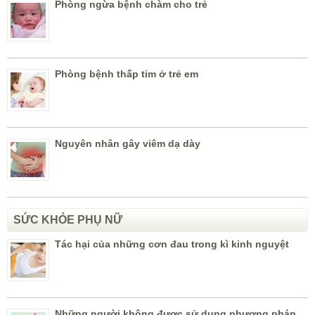
SỨC KHỎE PHỤ NỮ
Tác hại của những cơn đau trong kì kinh nguyệt
Những người không được sử dụng phương pháp
cấy que tránh thai
Những vị lạ ở miệng cảnh báo bệnh tật
SỨC KHỎE NAM GIỚI
Một số nguy cơ do quan hệ qua “cửa sau”