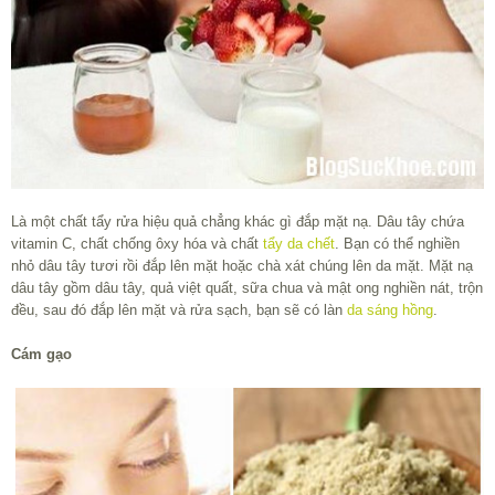
Là một chất tẩy rửa hiệu quả chẳng khác gì đắp mặt nạ. Dâu tây chứa
vitamin C, chất chống ôxy hóa và chất
tẩy da chết
. Bạn có thể nghiền
nhỏ dâu tây tươi rồi đắp lên mặt hoặc chà xát chúng lên da mặt. Mặt nạ
dâu tây gồm dâu tây, quả việt quất, sữa chua và mật ong nghiền nát, trộn
đều, sau đó đắp lên mặt và rửa sạch, bạn sẽ có làn
da sáng hồng
.
Cám gạo