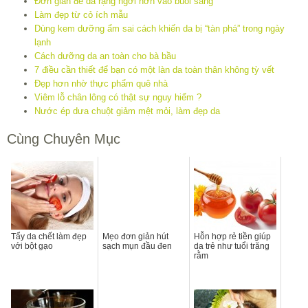
Tẩy da chết làm đẹp
Mẹo đơn giản hút
Hỗn hợp rẻ tiền giúp
với bột gạo
sạch mụn đầu đen
da trẻ như tuổi trăng
rằm
Các loại nước uống
Tất tần tật những
Lá trầu không trị nám
đều đặn da đẹp hơn
cách làm đẹp bằng
dùng mỹ phẩm đắt
cám gạo
tiền
Bình Luận Facebook
bình luận