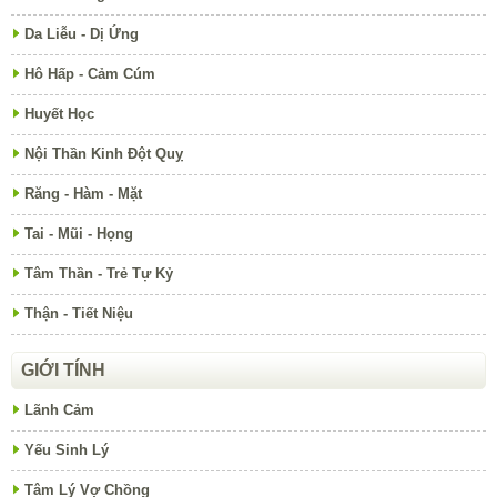
Thận - Tiết Niệu
GIỚI TÍNH
Lãnh Cảm
Yếu Sinh Lý
Tâm Lý Vợ Chồng
LÀM ĐẸP
Chăm Sóc Da
Chống Lão Hóa
Khỏe Đẹp
Thẩm Mỹ
Thể Dục Yoga