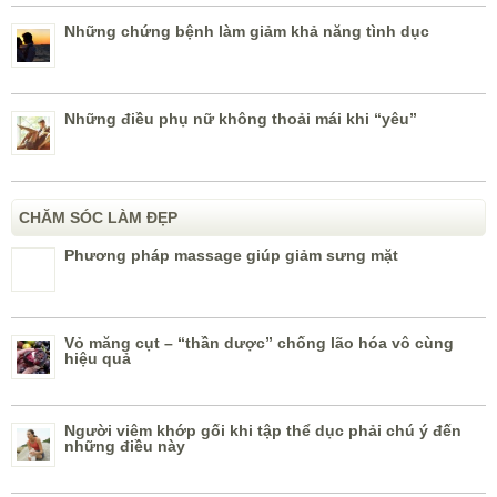
Vỏ măng cụt – “thần dược” chống lão hóa vô cùng
hiệu quả
Người viêm khớp gối khi tập thể dục phải chú ý đến
những điều này
MẸO VẶT CUỘC SỐNG
Nguy hại chết người từ tăm bông
Thiếu ngủ gây nguy hiểm như thế nào?
Tìm hiểu về bệnh trĩ