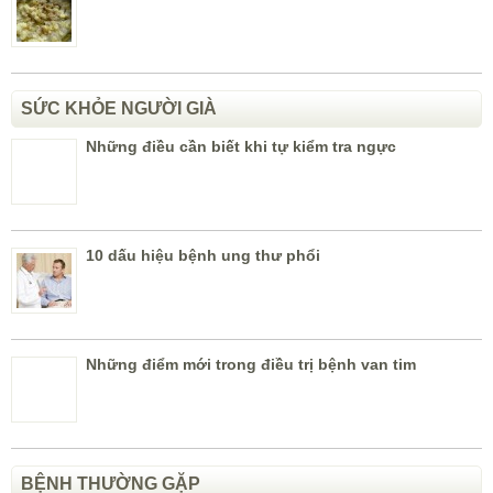
Những điểm mới trong điều trị bệnh van tim
BỆNH THƯỜNG GẶP
Bài thuốc trị bệnh u xơ tuyến tiền liệt
Các triệu chứng của bệnh thoát vị đĩa đệm cần lưu ý
CÂY THUỐC QUÝ