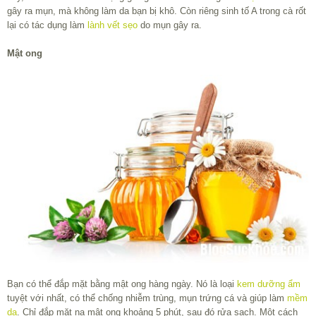
gây ra mụn, mà không làm da bạn bị khô. Còn riêng sinh tố A trong cà rốt
lại có tác dụng làm
lành vết sẹo
do mụn gây ra.
Mật ong
Bạn có thể đắp mặt bằng mật ong hàng ngày. Nó là loại
kem dưỡng ẩm
tuyệt với nhất, có thể chống nhiễm trùng, mụn trứng cá và giúp làm
mềm
da
. Chỉ đắp mặt nạ mật ong khoảng 5 phút, sau đó rửa sạch. Một cách