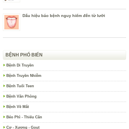
Bệnh Truyền Nhiễm
Bệnh Tuổi Teen
Bệnh Văn Phòng
Bệnh Về Mắt
Béo Phì - Thiếu Cân
Cơ - Xương - Gout
Da Liễu - Dị Ứng
Hô Hấp - Cảm Cúm
Huyết Học
Nội Thần Kinh Đột Quỵ
Răng - Hàm - Mặt
Tai - Mũi - Họng
Tâm Thần - Trẻ Tự Kỷ