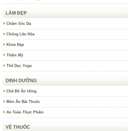
DINH DƯỠNG
Chế Độ Ăn Uống
Món Ăn Bài Thuốc
An Toàn Thực Phẩm
VỀ THUỐC
Thuốc Tây Y
Thuốc Đông Y
Cây Thuốc Quý
CHUYÊN ĐỀ
Bệnh AIDS / HIV
Bệnh Nghề Nghiệp
Biến Chứng Các Bệnh