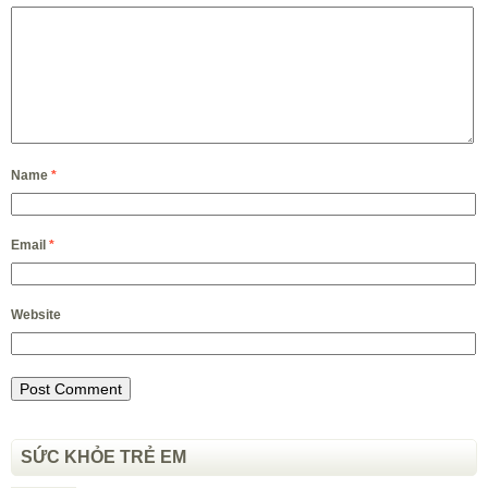
Website
SỨC KHỎE TRẺ EM
Phòng ngừa bệnh chàm cho trẻ
Phòng bệnh thấp tim ở trẻ em
Nguyên nhân gây viêm dạ dày