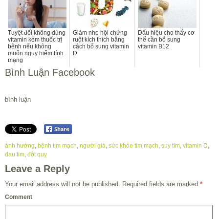
Tuyệt đối không dùng
Giảm nhẹ hội chứng
Dấu hiệu cho thấy cơ
vitamin kèm thuốc trị
ruột kích thích bằng
thể cần bổ sung
bệnh nếu không
cách bổ sung vitamin
vitamin B12
muốn nguy hiểm tính
D
mạng
Bình Luận Facebook
bình luận
ảnh hưởng
,
bệnh tim mạch
,
người già
,
sức khỏe tim mạch
,
suy tim
,
vitamin D
,
đau tim
,
đột quỵ
Leave a Reply
Your email address will not be published.
Required fields are marked
*
Comment