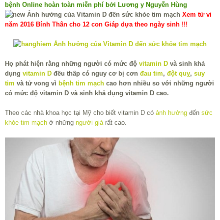
bệnh Online hoàn toàn miễn phí bởi Lương y Nguyễn Hùng
Xem tử vi
năm 2016 Bính Thân cho 12 con Giáp dựa theo ngày sinh !!!
Họ phát hiện rằng những người có mức độ
vitamin D
và sinh khả
dụng
vitamin D
đều thấp có nguy cơ bị cơn
đau tim
,
đột quỵ
,
suy
tim
và tử vong vì
bệnh tim mạch
cao hơn nhiều so với những người
có mức độ vitamin D và sinh khả dụng vitamin D cao.
Theo các nhà khoa học tại Mỹ cho biết vitamin D có
ảnh hưởng
đến
sức
khỏe tim mạch
ở những
người già
rất cao.