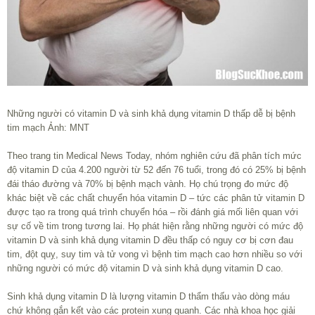
Những người có vitamin D và sinh khả dụng vitamin D thấp dễ bị bệnh
tim mạch Ảnh: MNT
Theo trang tin Medical News Today, nhóm nghiên cứu đã phân tích mức
độ vitamin D của 4.200 người từ 52 đến 76 tuổi, trong đó có 25% bị bệnh
đái tháo đường và 70% bị bệnh mạch vành. Họ chú trọng đo mức độ
khác biệt về các chất chuyển hóa vitamin D – tức các phân tử vitamin D
được tạo ra trong quá trình chuyển hóa – rồi đánh giá mối liên quan với
sự cố về tim trong tương lai. Họ phát hiện rằng những người có mức độ
vitamin D và sinh khả dụng vitamin D đều thấp có nguy cơ bị cơn đau
tim, đột quỵ, suy tim và tử vong vì bệnh tim mạch cao hơn nhiều so với
những người có mức độ vitamin D và sinh khả dụng vitamin D cao.
Sinh khả dụng vitamin D là lượng vitamin D thẩm thấu vào dòng máu
chứ không gắn kết vào các protein xung quanh. Các nhà khoa học giải