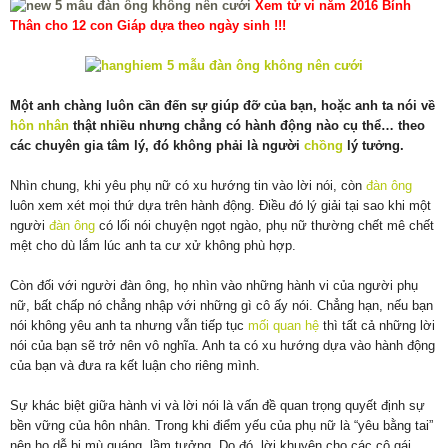
Xem tử vi năm 2016 Bính
Thân cho 12 con Giáp dựa theo ngày sinh !!!
Một anh chàng luôn cần đến sự giúp đỡ của bạn, hoặc anh ta nói về
hôn nhân
thật nhiều nhưng chẳng có hành động nào cụ thể… theo
các chuyên gia tâm lý, đó không phải là người
chồng
lý tưởng.
Nhìn chung, khi yêu phụ nữ có xu hướng tin vào lời nói, còn
đàn ông
luôn xem xét mọi thứ dựa trên hành động. Điều đó lý giải tại sao khi một
người
đàn ông
có lối nói chuyện ngọt ngào, phụ nữ thường chết mê chết
mệt cho dù lắm lúc anh ta cư xử không phù hợp.
Còn đối với người đàn ông, họ nhìn vào những hành vi của người phụ
nữ, bất chấp nó chẳng nhập với những gì cô ấy nói. Chẳng hạn, nếu bạn
nói không yêu anh ta nhưng vẫn tiếp tục
mối quan hệ
thì tất cả những lời
nói của bạn sẽ trở nên vô nghĩa. Anh ta có xu hướng dựa vào hành động
của bạn và đưa ra kết luận cho riêng mình.
Sự khác biệt giữa hành vi và lời nói là vấn đề quan trọng quyết định sự
bền vững của hôn nhân. Trong khi điểm yếu của phụ nữ là “yêu bằng tai”
nên họ dễ bị mù quáng, lầm tưởng. Do đó, lời khuyên cho các cô gái