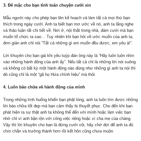
3. Để mặc cho bạn tính toán chuyện cưới xin
Mẫu người này cho phép bạn lên kế hoạch và làm tất cả mọi thứ bạn
thích trong ngày cưới. Anh ta biết bạn mơ ước về nó, anh ta lắng nghe
và thảo luận rất chi tiết về: Nơi ở, nội thất trong nhà, đám cưới mà bạn
muốn tổ chức ra sao… Tuy nhiên khi bạn hỏi về ước muốn của anh ta,
đơn giản anh chỉ nói “Tất cả những gì em muốn đều được, em yêu à!”.
Lời khuyên cho bạn gái khi yêu tuýp đàn ông này là “Hãy luôn luôn nhìn
vào những hành động của anh ấy”. Nếu tất cả chỉ là những lời nói suông
và không có bất kỳ một hành động nào đúng như những gì anh ta nói thì
đó cũng chỉ là một “gã họ Hứa chính hiệu” mà thôi.
4. Luôn bào chữa về hành động của mình
Trong những tình huống khiến bạn phật lòng, anh ta luôn tìm được những
lời bào chữa tốt đẹp mà bạn cảm thấy bị thuyết phục. Cho đến khi bạn
phát hiện ra sự thật anh ta không thể đến với mình hoặc làm việc bạn
nhờ chỉ vì anh bận rộn với công việc riêng hoặc vì cha mẹ của chàng.
Vậy thì lời khuyên cho bạn là đừng cưới vội, hãy chờ đợi để anh ta đủ
chín chắn và trưởng thành hơn rồi kết hôn cũng chưa muộn.