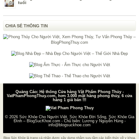
tuổi
CHIA SẺ THÔNG TIN
Quảng Cáo: Hệ thống Cửa hàng Vật Phẩm Phong Thủy -
VatPhamPhongThuy.com, hơn 3.000 mặt hàng phong thủy, 6 cửa
hàng 1 giá bán !!!
© 2026
Sức Khỏe Cho Người Việt, Sức Khỏe Đời Sống, Sức Khỏe Gia
Đình – BlogSucKhoe.com
- Chủ biên:
Lương y Nguyễn Hùng
-
info@blogsuckhoe.com
Blog Sức Khỏe là trang cá nhân được xây dựng nhằm sưu tầm các kiến thức về y khoa,