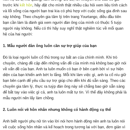
trước khi
kết hôn
, hãy đặt cho mình thật nhiều câu hỏi xem liệu tính cách
và lối sống của người bạn trai kia có phù hợp với cuộc sống gia đình sau
này không. Theo chuyên gia tâm lý trên trang Yourtango, điều đầu tiên
bạn cần làm là đánh giá xem người đàn ông của mình có thuộc 5 tuýp
người này không. Nếu có thì hãy suy nghĩ thật nghiêm túc về mối quan
hệ của hai người:
1. Mẫu người đàn ông luôn cần sự trợ giúp của bạn
Đó là loại người luôn cố thủ trong sự bất an của chính mình. Khi trò
chuyện, chàng đề cập đến những vấn đề của mình mà không bao giờ nói
về vấn đề của bạn. Anh ta luôn muốn có bạn ở bên cạnh bởi vì sự hiện
diện của bạn khiến anh bớt lo lắng. Mỗi khi làm việc gì, anh ta cố níu giữ
bạn bên cạnh để yêu cầu sự trợ giúp cho đến khi đủ sẵn sàng. Theo các
chuyên gia tâm lý, thực ra tuýp đàn ông này sẽ chẳng bao giờ sẵn sàng
để bắt tay vào việc gì cả, anh ta luôn mất tự tin. Vì thế đây không phải là
mẫu người nên lấy làm chồng.
2. Luôn nói về hôn nhân nhưng không có hành động cụ thể
Anh biết người phụ nữ tin vào lời nói hơn hành động nên anh ta luôn nói
về cuộc sống hôn nhân và kế hoạch trong tương lai với bạn, đơn giản vì