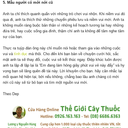
5. Mẫu người có mới nới cũ
Anh ta chỉ thích quanh quẩn với những trò chơi vui nhộn. Khi niềm vui đó
qua đi, anh ta thích thử những chuyến phiêu lưu và niềm vui mới. Anh ta
không muốn ràng buộc bản thân vì những kế hoạch tương lai hay những
đứa trẻ, hay cuộc sống gia đình, thậm chí anh ta không để tâm nghe tâm
sự của bạn.
Thực ra tuýp đàn ông này chỉ muốn nói hoặc tham gia vào những cuộc
vui và
tình dục
mà thôi. Cho đến khi bạn bàn về chuyện cưới hỏi, sắc
mặt anh ta sẽ thay đổi, cuộc vui sẽ kết thúc ngay. Điệp khúc luôn được
anh ta lặp đi lặp lại là “Em đang làm hỏng giây phút vui vẻ này đấy” và hy
vọng bạn sẽ lãng quên đề tài này. Lời khuyên cho bạn. hãy cân nhắc lại
mối quan hệ hiện tại, bởi nếu không, chẳng bao lâu anh chàng có mới
nới cũ này sẽ từ bỏ bạn và tìm một nguồn vui mới.
Theo Dep