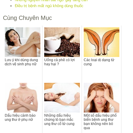
Điều trị bệnh mất ngủ không dùng thuốc
Cùng Chuyên Mục
Lưu ý khi dùng dung
Uống cà phê có lợi
Các loại dị dạng tử
dịch vệ sinh phụ nữ
hay hại ?
cung
Dấu hiệu cảnh báo
Những dấu hiệu
Một số dấu hiệu phổ
ung thư ở phụ nữ
chứng tỏ bạn mắc
biến bệnh ung thư
ung thư cổ tử cung
bạn không nên bỏ
qua