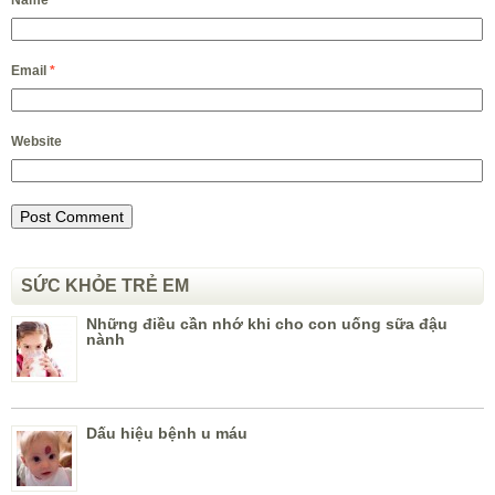
Name
*
Email
*
Website
SỨC KHỎE TRẺ EM
Những điều cần nhớ khi cho con uống sữa đậu
nành
Dấu hiệu bệnh u máu