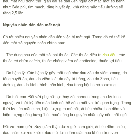
nếu mất ngủ trong thời gian dài sẽ dẫn đến nguy cơ mắc một số bệnh
như: Béo phì, tim mạch, tăng huyết áp, khả năng mắc tiểu đường sẽ
tăng 2,5 lần.
Nguyên nhân dẫn đến mất ngủ
Có rất nhiều nguyên nhân dẫn đến việc bị mất ngủ. Trong đó có thể kể
đến một số nguyên nhân chính sau:
– Tác dụng phụ của một số loại thuốc: Các thuốc điều trị
đau đầu
, các
thuốc có chứa cafein, thuốc chống viêm có corticoide, thuốc lợi tiểu…
– Do bệnh lý: Các bệnh lý gây mất ngủ như đau đầu do viêm xoang, do
tăng huyết áp, đau do viêm loét dạ dày tá tràng, đau do Zona, tiểu
đường, đau do kích thích thần kinh, đau trong bệnh khớp xương.
– Do tuổi cao: Đối với phụ nữ sự thay đổi hormon trong chu kỳ kinh
nguyệt và thời kỳ tiền mãn kinh có thể đóng một vai trò quan trọng. Trong
thời kỳ tiền mãn kinh, hiện tượng ra mồ hôi, đi tiểu nhiều ban đêm và
hiện tượng nóng bừng “bốc hỏa” cũng là nguyên nhân gây nên mất ngủ.
Đối với nam giới: Suy giảm thận dương ở nam giới, đi tiểu đêm nhiều,
đau nhức xương khớp, đau mỏi lưng làm giấc ngủ không trọn vẹn.