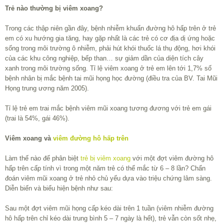
Trẻ nào thường bị viêm xoang?
Trong các thập niên gần đây, bệnh nhiễm khuẩn đường hô hấp trên ở trẻ
em có xu hướng gia tăng, hay gặp nhất là các trẻ có cơ địa dị ứng hoặc
sống trong môi trường ô nhiễm, phải hút khói thuốc lá thụ động, hơi khói
của các khu công nghiệp, bếp than… sự giảm dần của diện tích cây
xanh trong môi trường sống. Tỉ lệ viêm xoang ở trẻ em lên tới 1,7% số
bệnh nhân bị mắc bệnh tai mũi họng học đường (điều tra của BV. Tai Mũi
Họng trung ương năm 2005).
Tỉ lệ trẻ em trai mắc bệnh viêm mũi xoang tương đương với trẻ em gái
(trai là 54%, gái 46%).
Viêm xoang và
viêm đường hô hấp trên
Làm thế nào để phân biệt
trẻ bị viêm xoang
với một đợt viêm đường hô
hấp trên cấp tính vì trong một năm trẻ có thể mắc từ 6 – 8 lần? Chẩn
đoán viêm mũi xoang ở trẻ nhỏ chủ yếu dựa vào triệu chứng lâm sàng.
Diễn biến và biểu hiện bệnh như sau:
Sau một đợt viêm mũi họng cấp kéo dài trên 1 tuần (viêm nhiễm đường
hô hấp trên chỉ kéo dài trung bình 5 – 7 ngày là hết), trẻ vẫn còn sốt nhẹ,