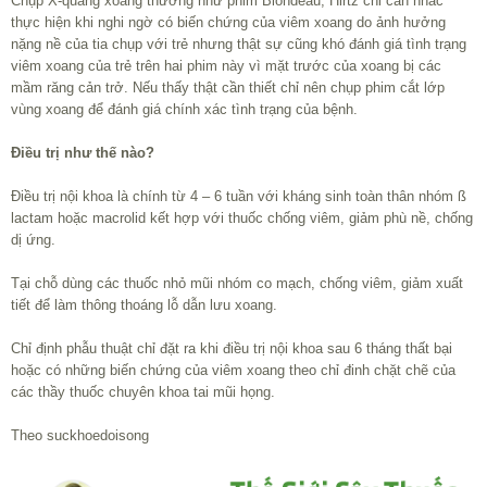
Chụp X-quang xoang thường như phim Blondeau, Hirtz chỉ cân nhắc
thực hiện khi nghi ngờ có biến chứng của viêm xoang do ảnh hưởng
nặng nề của tia chụp với trẻ nhưng thật sự cũng khó đánh giá tình trạng
viêm xoang của trẻ trên hai phim này vì mặt trước của xoang bị các
mầm răng cản trở. Nếu thấy thật cần thiết chỉ nên chụp phim cắt lớp
vùng xoang để đánh giá chính xác tình trạng của bệnh.
Điều trị như thế nào?
Điều trị nội khoa là chính từ 4 – 6 tuần với kháng sinh toàn thân nhóm ß
lactam hoặc macrolid kết hợp với thuốc chống viêm, giảm phù nề, chống
dị ứng.
Tại chỗ dùng các thuốc nhỏ mũi nhóm co mạch, chống viêm, giảm xuất
tiết để làm thông thoáng lỗ dẫn lưu xoang.
Chỉ định phẫu thuật chỉ đặt ra khi điều trị nội khoa sau 6 tháng thất bại
hoặc có những biến chứng của viêm xoang theo chỉ đinh chặt chẽ của
các thầy thuốc chuyên khoa tai mũi họng.
Theo suckhoedoisong