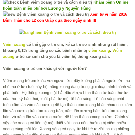
Khám bệnh Online
hoàn toàn miễn phí bởi Lương y Nguyễn Hùng
Xem tử vi năm 2016
Bính Thân cho 12 con Giáp dựa theo ngày sinh !!!
Viêm xoang
có thể gặp ở trẻ em, kể cả trẻ sơ sinh nhưng rất hiếm,
khoảng 0,1% trong tổng số các bệnh nhân bị
viêm xoang
.
Viêm
xoang
ở trẻ sơ sinh chủ yếu là viêm hệ thống xoang sàn.
Viêm xoang ở trẻ em khác gì với người lớn?
Viêm xoang trẻ em khác với người lớn, đây không phải là người lớn thu
nhỏ mà ở lứa tuổi này hệ thống xoang đang trong giai đoạn hình thành và
phát triển. Hệ thống xoang mặt bắt đầu được hình thành từ tuần thứ tư
của thời kỳ bào thai, xuất phát từ một tế bào sàng. Tế bào sàng phát
triển xâm lấn vào các xương để tạo thành các xoang khác nhau như xâm
lấn vào xương trán tạo xoang trán, xâm lấn xương hàm trên tạo xoang
hàm và xâm lấn vào xương bướm để hình thành xoang bướm. Chính vì
vậy các xoang có liên hệ mật thiết với nhau nên thường bị viêm nhiều
xoang cùng một lúc. Xoang sàng có ngay từ khi trẻ ra đời nhưng những
các xoang khác dần được tạo thành: xoang hàm có khi trẻ 3 – 4 tuổi,