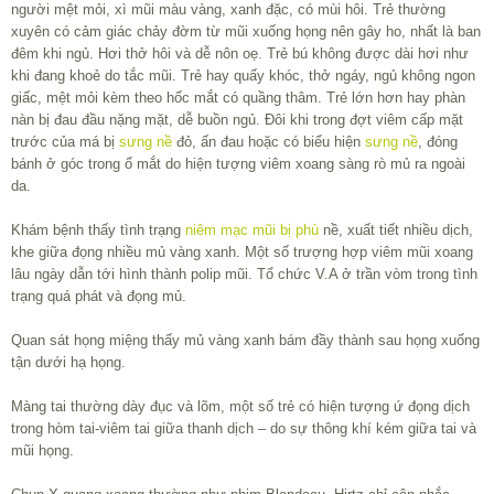
người mệt mỏi, xì mũi màu vàng, xanh đặc, có mùi hôi. Trẻ thường
xuyên có cảm giác chảy đờm từ mũi xuống họng nên gây ho, nhất là ban
đêm khi ngủ. Hơi thở hôi và dễ nôn oẹ. Trẻ bú không được dài hơi như
khi đang khoẻ do tắc mũi. Trẻ hay quấy khóc, thở ngáy, ngủ không ngon
giấc, mệt mỏi kèm theo hốc mắt có quầng thâm. Trẻ lớn hơn hay phàn
nàn bị đau đầu nặng mặt, dễ buồn ngủ. Đôi khi trong đợt viêm cấp mặt
trước của má bị
sưng nề
đỏ, ấn đau hoặc có biểu hiện
sưng nề
, đóng
bánh ở góc trong ổ mắt do hiện tượng viêm xoang sàng rò mủ ra ngoài
da.
Khám bệnh thấy tình trạng
niêm mạc mũi bị phù
nề, xuất tiết nhiều dịch,
khe giữa đọng nhiều mủ vàng xanh. Một số trượng hợp viêm mũi xoang
lâu ngày dẫn tới hình thành polip mũi. Tổ chức V.A ở trần vòm trong tình
trạng quá phát và đọng mủ.
Quan sát họng miệng thấy mủ vàng xanh bám đầy thành sau họng xuống
tận dưới hạ họng.
Màng tai thường dày đục và lõm, một số trẻ có hiện tượng ứ đọng dịch
trong hòm tai-viêm tai giữa thanh dịch – do sự thông khí kém giữa tai và
mũi họng.