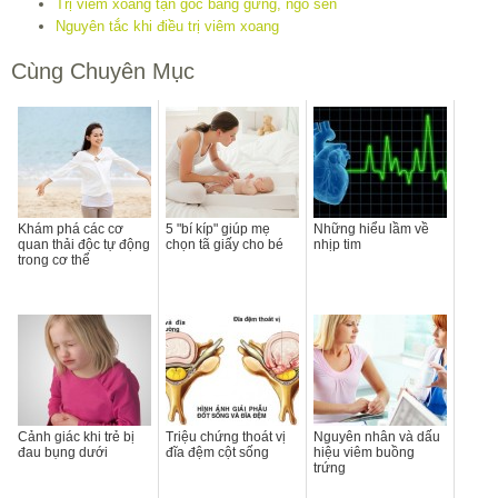
Trị viêm xoang tận gốc bằng gừng, ngó sen
Nguyên tắc khi điều trị viêm xoang
Cùng Chuyên Mục
Khám phá các cơ
5 "bí kíp" giúp mẹ
Những hiểu lầm về
quan thải độc tự động
chọn tã giấy cho bé
nhịp tim
trong cơ thể
Cảnh giác khi trẻ bị
Triệu chứng thoát vị
Nguyên nhân và dấu
đau bụng dưới
đĩa đệm cột sống
hiệu viêm buồng
trứng