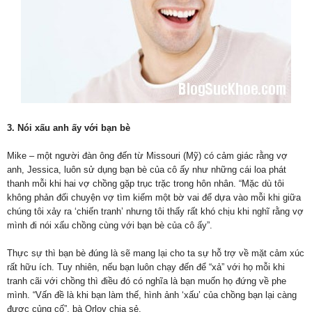
3. Nói xấu anh ấy với bạn bè
Mike – một người đàn ông đến từ Missouri (Mỹ) có cảm giác rằng vợ
anh, Jessica, luôn sử dụng bạn bè của cô ấy như những cái loa phát
thanh mỗi khi hai vợ chồng gặp trục trặc trong hôn nhân. “Mặc dù tôi
không phản đối chuyện vợ tìm kiếm một bờ vai để dựa vào mỗi khi giữa
chúng tôi xảy ra ‘chiến tranh’ nhưng tôi thấy rất khó chịu khi nghĩ rằng vợ
mình đi nói xấu chồng cùng với bạn bè của cô ấy”.
Thực sự thì bạn bè đúng là sẽ mang lại cho ta sự hỗ trợ về mặt cảm xúc
rất hữu ích. Tuy nhiên, nếu bạn luôn chạy đến để “xả” với họ mỗi khi
tranh cãi với chồng thì điều đó có nghĩa là bạn muốn họ đứng về phe
mình. “Vấn đề là khi bạn làm thế, hình ảnh ‘xấu’ của chồng bạn lại càng
được củng cố”, bà Orlov chia sẻ.