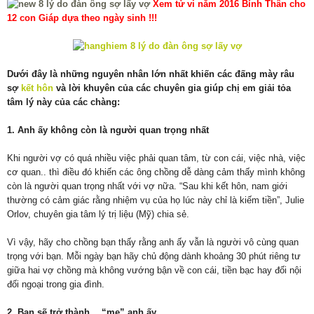
Xem tử vi năm 2016 Bính Thân cho
12 con Giáp dựa theo ngày sinh !!!
Dưới đây là những nguyên nhân lớn nhất khiến các đấng mày râu
sợ
kết hôn
và lời khuyên của các chuyên gia giúp chị em giải tỏa
tâm lý này của các chàng:
1. Anh ấy không còn là người quan trọng nhất
Khi người vợ có quá nhiều việc phải quan tâm, từ con cái, việc nhà, việc
cơ quan.. thì điều đó khiến các ông chồng dễ dàng cảm thấy mình không
còn là người quan trọng nhất với vợ nữa. “Sau khi kết hôn, nam giới
thường có cảm giác rằng nhiệm vụ của họ lúc này chỉ là kiếm tiền”, Julie
Orlov, chuyên gia tâm lý trị liệu (Mỹ) chia sẻ.
Vì vậy, hãy cho chồng bạn thấy rằng anh ấy vẫn là người vô cùng quan
trọng với bạn. Mỗi ngày bạn hãy chủ động dành khoảng 30 phút riêng tư
giữa hai vợ chồng mà không vướng bận về con cái, tiền bạc hay đối nội
đối ngoại trong gia đình.
2. Bạn sẽ trở thành… “mẹ” anh ấy