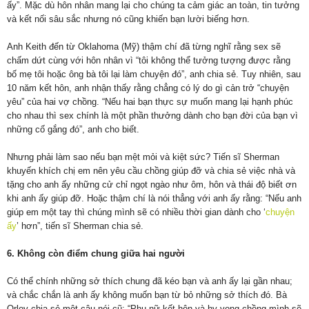
ấy”. Mặc dù hôn nhân mang lại cho chúng ta cảm giác an toàn, tin tưởng
và kết nối sâu sắc nhưng nó cũng khiến bạn lười biếng hơn.
Anh Keith đến từ Oklahoma (Mỹ) thậm chí đã từng nghĩ rằng sex sẽ
chấm dứt cùng với hôn nhân vì “tôi không thể tưởng tượng được rằng
bố mẹ tôi hoặc ông bà tôi lại làm chuyện đó”, anh chia sẻ. Tuy nhiên, sau
10 năm kết hôn, anh nhận thấy rằng chẳng có lý do gì cản trở “chuyện
yêu” của hai vợ chồng. “Nếu hai bạn thực sự muốn mang lại hạnh phúc
cho nhau thì sex chính là một phần thưởng dành cho bạn đời của bạn vì
những cố gắng đó”, anh cho biết.
Nhưng phải làm sao nếu bạn mệt mỏi và kiệt sức? Tiến sĩ Sherman
khuyến khích chị em nên yêu cầu chồng giúp đỡ và chia sẻ việc nhà và
tặng cho anh ấy những cử chỉ ngọt ngào như ôm, hôn và thái độ biết ơn
khi anh ấy giúp đỡ. Hoặc thậm chí là nói thẳng với anh ấy rằng: “Nếu anh
giúp em một tay thì chúng mình sẽ có nhiều thời gian dành cho ‘
chuyện
ấy
’ hơn”, tiến sĩ Sherman chia sẻ.
6. Không còn điểm chung giữa hai người
Có thể chính những sở thích chung đã kéo bạn và anh ấy lại gần nhau;
và chắc chắn là anh ấy không muốn bạn từ bỏ những sở thích đó. Bà
Orlov chia sẻ một câu nói cũ: “Phụ nữ kết hôn và hy vọng chồng mình sẽ