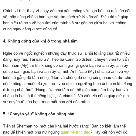
Chính vì thế, thay vì chạy đến nói xấu chồng với bạn bè sau mỗi lần cãi
vã, hãy cùng chồng bàn bạc và tìm cách xử lý vấn đề. Điều đó sẽ giúp
bạn hiểu rõ hơn về bạn đời của mình và sự gắn bó giữa hai vợ chồng
cũng ngày càng được củng cố.
4. Không đóng cửa khi ở trong nhà tắm
Nghe có vẻ ngốc nghếch nhưng đây thực sự là nỗi lo lắng của rất nhiều
đấng mày râu. Tại sao ư? Theo bà Carin Goldstein, chuyên viên tư vấn
hôn nhân (Mỹ) thì khi không có ranh giới gì giữa bạn và anh ấy, anh ấy
sẽ có cảm giác bạn và anh ấy là một. Anh Nate (Mỹ) chia sẻ anh và vợ
luôn cố gắng để tắm riêng. “Bạn và chồng đã sống cùng nhau cả đời cho
nên không ai muốn được ‘mời’ vào chiêm ngưỡng hình ảnh bạn khi đang
ở trong nhà tắm”. “Đóng cửa nhà tắm có thể giúp bạn cảm thấy bạn và
chàng là hai cá thể riêng biệt”, bà chia sẻ. Và điều đó cũng giúp giữ gìn
sự quyến rũ của bạn trong mắt bạn đời của mình.
5. “Chuyện yêu” không còn nồng nàn
Tiến sĩ Sherman nói một câu khá hài hước rằng: “Bạn có biết làm thế
nào để khiến một phụ nữ ngừng
quan hệ tình dục
? Hãy kết hôn với cô