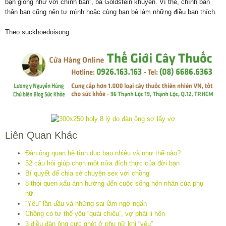
bạn giống như với chính bạn”, bà Goldstein khuyên. Vì thế, chính bản
thân bạn cũng nên tự mình hoặc cùng bạn bè làm những điều bạn thích.
Theo suckhoedoisong
Liên Quan Khác
Đàn ông quan hệ tình dục bao nhiêu và như thế nào?
52 câu hỏi giúp chọn một nửa đích thực của đời bạn
Bí quyết để chia sẻ chuyện sex với chồng
8 thói quen xấu ảnh hưởng đến cuộc sống hôn nhân của phụ
nữ
“Yêu” lần đầu và những sai lầm ngớ ngẩn
Chồng có tư thế yêu “quái chiêu”, vợ phải li hôn
3 điều đàn ông cực ghét ở phụ nữ khi “yêu”