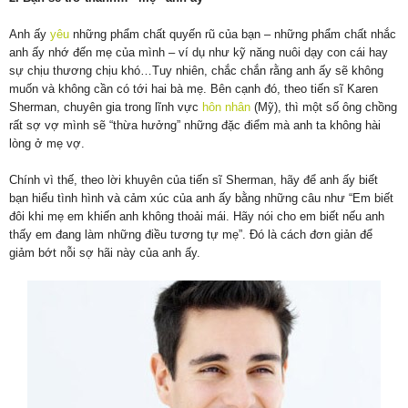
Anh ấy
yêu
những phẩm chất quyến rũ của bạn – những phẩm chất nhắc
anh ấy nhớ đến mẹ của mình – ví dụ như kỹ năng nuôi dạy con cái hay
sự chịu thương chịu khó…Tuy nhiên, chắc chắn rằng anh ấy sẽ không
muốn và không cần có tới hai bà mẹ. Bên cạnh đó, theo tiến sĩ Karen
Sherman, chuyên gia trong lĩnh vực
hôn nhân
(Mỹ), thì một số ông chồng
rất sợ vợ mình sẽ “thừa hưởng” những đặc điểm mà anh ta không hài
lòng ở mẹ vợ.
Chính vì thế, theo lời khuyên của tiến sĩ Sherman, hãy để anh ấy biết
bạn hiểu tình hình và cảm xúc của anh ấy bằng những câu như “Em biết
đôi khi mẹ em khiến anh không thoải mái. Hãy nói cho em biết nếu anh
thấy em đang làm những điều tương tự mẹ”. Đó là cách đơn giản để
giảm bớt nỗi sợ hãi này của anh ấy.