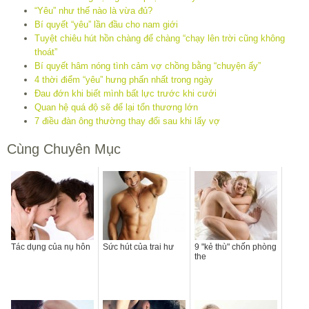
“Yêu” như thế nào là vừa đủ?
Bí quyết “yêu” lần đầu cho nam giới
Tuyệt chiêu hút hồn chàng để chàng “chạy lên trời cũng không
thoát”
Bí quyết hâm nóng tình cảm vợ chồng bằng “chuyện ấy”
4 thời điểm “yêu” hưng phấn nhất trong ngày
Đau đớn khi biết mình bất lực trước khi cưới
Quan hệ quá độ sẽ để lại tổn thương lớn
7 điều đàn ông thường thay đổi sau khi lấy vợ
Cùng Chuyên Mục
Tác dụng của nụ hôn
Sức hút của trai hư
9 "kẻ thù" chốn phòng
the