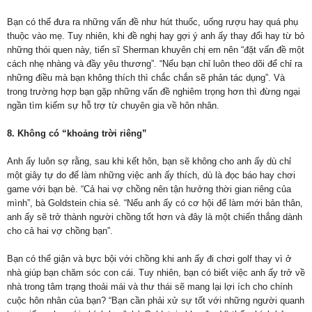
Bạn có thể đưa ra những vấn đề như hút thuốc, uống rượu hay quá phụ
thuộc vào mẹ. Tuy nhiên, khi đề nghị hay gợi ý anh ấy thay đổi hay từ bỏ
những thói quen này, tiến sĩ Sherman khuyên chị em nên “đặt vấn đề một
cách nhẹ nhàng và đầy yêu thương”. “Nếu bạn chỉ luôn theo dõi để chỉ ra
những điều mà bạn không thích thì chắc chắn sẽ phản tác dụng”. Và
trong trường hợp bạn gặp những vấn đề nghiêm trọng hơn thì đừng ngại
ngần tìm kiếm sự hỗ trợ từ chuyên gia về hôn nhân.
8. Không có “khoảng trời riêng”
Anh ấy luôn sợ rằng, sau khi kết hôn, bạn sẽ không cho anh ấy dù chỉ
một giây tự do để làm những việc anh ấy thích, dù là đọc báo hay chơi
game với bạn bè. “Cả hai vợ chồng nên tận hưởng thời gian riêng của
mình”, bà Goldstein chia sẻ. “Nếu anh ấy có cơ hội để làm mới bản thân,
anh ấy sẽ trở thành người chồng tốt hơn và đây là một chiến thắng dành
cho cả hai vợ chồng bạn”.
Bạn có thể giận và bực bội với chồng khi anh ấy đi chơi golf thay vì ở
nhà giúp bạn chăm sóc con cái. Tuy nhiên, bạn có biết việc anh ấy trở về
nhà trong tâm trạng thoải mái và thư thái sẽ mang lại lợi ích cho chính
cuộc hôn nhân của bạn? “Bạn cần phải xử sự tốt với những người quanh