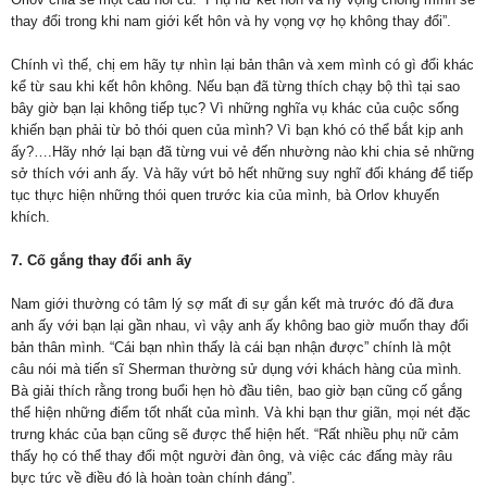
thay đổi trong khi nam giới kết hôn và hy vọng vợ họ không thay đổi”.
Chính vì thế, chị em hãy tự nhìn lại bản thân và xem mình có gì đổi khác
kể từ sau khi kết hôn không. Nếu bạn đã từng thích chạy bộ thì tại sao
bây giờ bạn lại không tiếp tục? Vì những nghĩa vụ khác của cuộc sống
khiến bạn phải từ bỏ thói quen của mình? Vì bạn khó có thể bắt kịp anh
ấy?….Hãy nhớ lại bạn đã từng vui vẻ đến nhường nào khi chia sẻ những
sở thích với anh ấy. Và hãy vứt bỏ hết những suy nghĩ đối kháng để tiếp
tục thực hiện những thói quen trước kia của mình, bà Orlov khuyến
khích.
7. Cố gắng thay đổi anh ấy
Nam giới thường có tâm lý sợ mất đi sự gắn kết mà trước đó đã đưa
anh ấy với bạn lại gần nhau, vì vậy anh ấy không bao giờ muốn thay đổi
bản thân mình. “Cái bạn nhìn thấy là cái bạn nhận được” chính là một
câu nói mà tiến sĩ Sherman thường sử dụng với khách hàng của mình.
Bà giải thích rằng trong buổi hẹn hò đầu tiên, bao giờ bạn cũng cố gắng
thể hiện những điểm tốt nhất của mình. Và khi bạn thư giãn, mọi nét đặc
trưng khác của bạn cũng sẽ được thể hiện hết. “Rất nhiều phụ nữ cảm
thấy họ có thể thay đổi một người đàn ông, và việc các đấng mày râu
bực tức về điều đó là hoàn toàn chính đáng”.