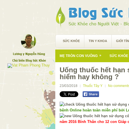
SỨC KHỎE
TIN Y KHOA
GIỚI TÍ
»
MẸ TRÒN CON VUÔNG
SỨC KHỎE 
Uống thuốc hết hạn
hiểm hay không ?
23/03/2018
Thuốc Tây Y
No comment
bệnh Online hoàn toàn miễn phí bởi 
năm 2016 Bính Thân cho 12 con Giáp d