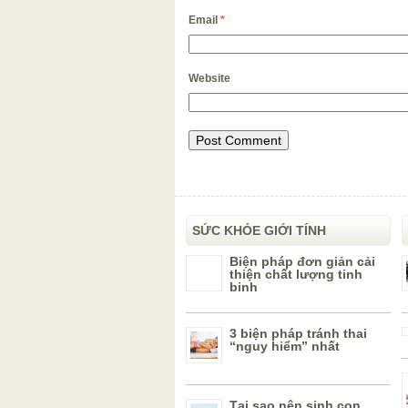
Email
*
Website
SỨC KHỎE GIỚI TÍNH
Biện pháp đơn giản cải
thiện chất lượng tinh
binh
3 biện pháp tránh thai
“nguy hiểm” nhất
Tại sao nên sinh con