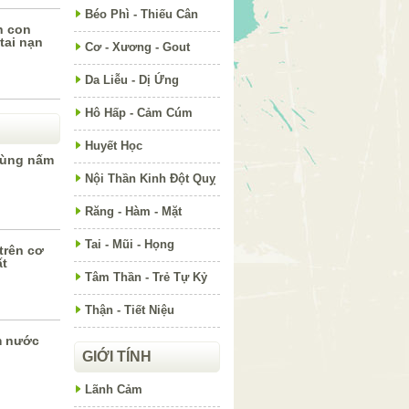
Béo Phì - Thiếu Cân
h con
tai nạn
Cơ - Xương - Gout
Da Liễu - Dị Ứng
Hô Hấp - Cảm Cúm
Huyết Học
rùng nấm
Nội Thần Kinh Đột Quỵ
Răng - Hàm - Mặt
Tai - Mũi - Họng
trên cơ
ất
Tâm Thần - Trẻ Tự Kỷ
Thận - Tiết Niệu
m nước
GIỚI TÍNH
Lãnh Cảm