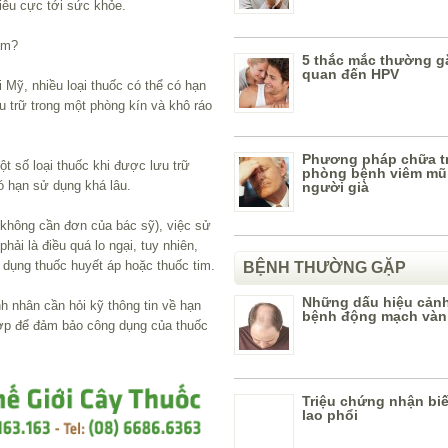
êu cực tới sức khỏe.
ăm?
5 thắc mắc thường gặ
quan đến HPV
i Mỹ, nhiều loại thuốc có thể có hạn
 trữ trong một phòng kín và khô ráo
Phương pháp chữa tr
ột số loại thuốc khi được lưu trữ
phòng bệnh viêm mũi
ó hạn sử dụng khá lâu.
người già
 không cần đơn của bác sỹ), việc sử
ải là điều quá lo ngại, tuy nhiên,
dụng thuốc huyết áp hoặc thuốc tim.
BỆNH THƯỜNG GẶP
Những dấu hiệu cản
h nhân cần hỏi kỹ thông tin về hạn
bệnh động mạch vàn
hợp để đảm bảo công dụng của thuốc
Triệu chứng nhận bi
lao phổi