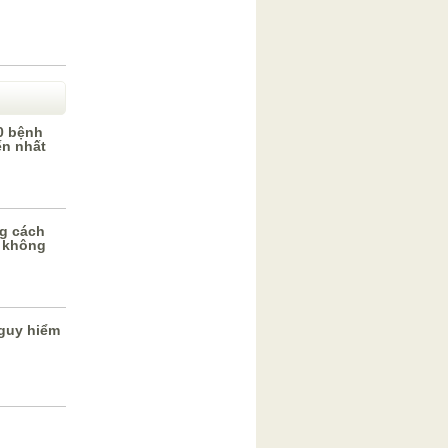
0 bệnh
ến nhất
g cách
 không
guy hiểm