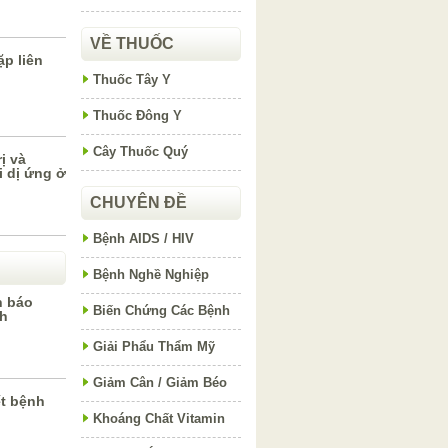
VỀ THUỐC
p liên
Thuốc Tây Y
Thuốc Đông Y
Cây Thuốc Quý
ị và
 dị ứng ở
CHUYÊN ĐỀ
Bệnh AIDS / HIV
Bệnh Nghề Nghiệp
h báo
Biến Chứng Các Bệnh
h
Giải Phẩu Thẩm Mỹ
Giảm Cân / Giảm Béo
ết bệnh
Khoáng Chất Vitamin