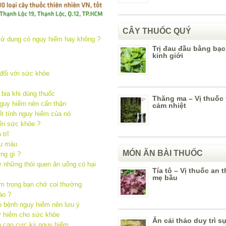
CÂY THUỐC QUÝ
Trị đau đầu bằng bạc
kinh giới
đối với sức khỏe
bia khi dùng thuốc
Thăng ma – Vị thuốc tố
guy hiểm nên cẩn thận
cảm nhiệt
t tính nguy hiểm của nó
ến sức khỏe ?
trĩ
ếu máu
MÓN ĂN BÀI THUỐC
ng gì ?
y những thói quen ăn uống có hại
Tía tô – Vị thuốc an 
mẹ bầu
m trọng bạn chớ coi thường
ào ?
o bệnh nguy hiểm nên lưu ý
y hiểm cho sức khỏe
Ăn cải thảo duy trì sự
p cao cực kỳ nguy hiểm