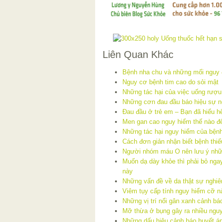
Liên Quan Khác
Bệnh nha chu và những mối nguy 
Nguy cơ bệnh tim cao do sỏi mật
Những tác hại của việc uống rượu 
Những cơn đau đầu báo hiệu sự n
Đau đầu ở trẻ em – Bạn đã hiểu hế
Men gan cao nguy hiểm thế nào đ
Những tác hại nguy hiểm của bệnh 
Cách đơn giản nhận biết bệnh thi
Người nhóm máu O nên lưu ý nhữ
Muốn dạ dày khỏe thì phải bỏ nga
này
Những vấn đề về da thật sự nghiê
Viêm tụy cấp tính nguy hiểm cỡ n
Những vị trí nổi gân xanh cảnh bá
Mỡ thừa ở bụng gây ra nhiều ngu
Những dấu hiệu cảnh báo huyết á