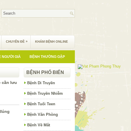
»
CHUYÊN ĐỀ
KHÁM BỆNH ONLINE
 NGƯỜI GIÀ
BỆNH THƯỜNG GẶP
BỆNH PHỔ BIẾN
ẻ cần lưu
Bệnh Di Truyền
Bệnh Truyền Nhiễm
Bệnh Tuổi Teen
 đúng
Bệnh Văn Phòng
Bệnh Về Mắt