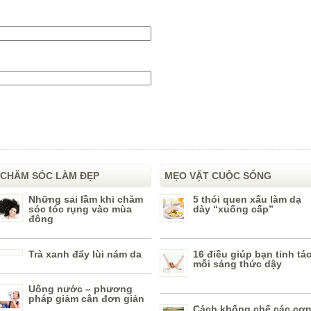
CHĂM SÓC LÀM ĐẸP
MẸO VẶT CUỘC SỐNG
Những sai lầm khi chăm
5 thói quen xấu làm dạ
sóc tóc rụng vào mùa
dày “xuống cấp”
đông
Trà xanh đẩy lùi nám da
16 điều giúp bạn tỉnh tá
mỗi sáng thức dậy
Uống nước – phương
pháp giảm cân đơn giản
Cách khống chế các cơ