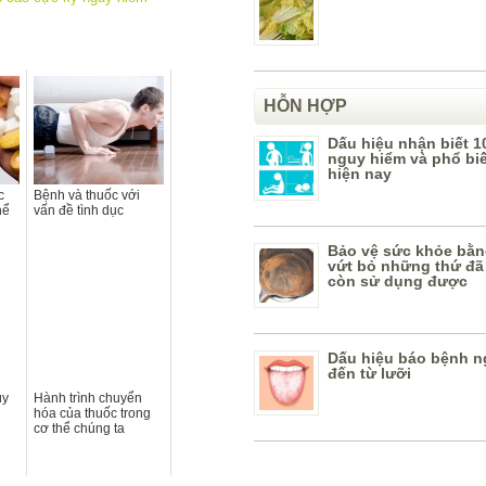
HỖN HỢP
Dấu hiệu nhận biết 1
nguy hiểm và phổ bi
hiện nay
c
Bệnh và thuốc với
hể
vấn đề tình dục
Bảo vệ sức khỏe bằn
vứt bỏ những thứ đã
còn sử dụng được
Dấu hiệu báo bệnh n
đến từ lưỡi
ùy
Hành trình chuyển
hóa của thuốc trong
cơ thể chúng ta