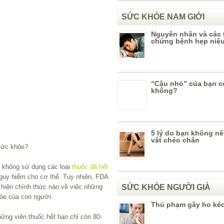
SỨC KHỎE NAM GIỚI
Nguyên nhân và các t
chứng bệnh hẹp niệ
“Cậu nhỏ” của bạn c
không?
5 lý do bạn không nê
vắt chéo chân
 sức khỏe?
 không sử dụng các loại
thuốc đã hết
guy hiểm cho cơ thể. Tuy nhiên, FDA
SỨC KHỎE NGƯỜI GIÀ
 hiện chính thức nào về việc những
hỏe của con người.
Thủ phạm gây ho kéo
ững viên thuốc hết hạn chỉ còn 80-