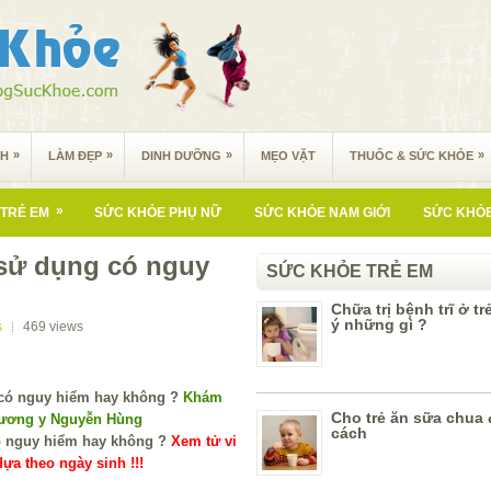
»
»
»
»
NH
LÀM ĐẸP
DINH DƯỠNG
MẸO VẶT
THUỐC & SỨC KHỎE
»
TRẺ EM
SỨC KHỎE PHỤ NỮ
SỨC KHỎE NAM GIỚI
SỨC KHỎE
 sử dụng có nguy
SỨC KHỎE TRẺ EM
Chữa trị bệnh trĩ ở tr
ý những gì ?
s
469
views
Khám
Cho trẻ ăn sữa chua
Lương y Nguyễn Hùng
cách
Xem tử vi
ựa theo ngày sinh !!!