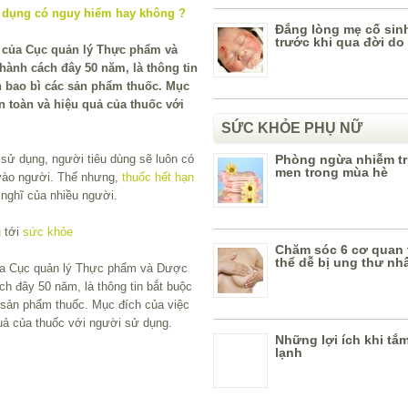
Đắng lòng mẹ cố sin
trước khi qua đời do 
h của Cục quản lý Thực phẩm và
ành cách đây 50 năm, là thông tin
n bao bì các sản phẩm thuốc. Mục
n toàn và hiệu quả của thuốc với
SỨC KHỎE PHỤ NỮ
 sử dụng, người tiêu dùng sẽ luôn có
Phòng ngừa nhiễm t
men trong mùa hè
 vào người. Thế nhưng,
thuốc hết hạn
nghĩ của nhiều người.
g
tới
sức khỏe
Chăm sóc 6 cơ quan 
thể dễ bị ung thư nh
của Cục quản lý Thực phẩm và Dược
h đây 50 năm, là thông tin bắt buộc
c sản phẩm thuốc. Mục đích của việc
quả của thuốc với người sử dụng.
Những lợi ích khi tắ
lạnh