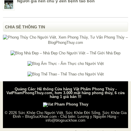
Người già nên chú ý đến bệnh táo bón
CHIA SẺ THÔNG TIN
Quảng Cáo: Hệ thống Cửa hàng Vật Phẩm Phong Thủy -
VatPhamPhongThuy.com, hơn 3.000 mặt hàng phong thủy, 6 cửa
hàng 1 giá bán !!!
© 2026
Sức Khỏe Cho Người Việt, Sức Khỏe Đời Sống, Sức Khỏe Gia
Đình – BlogSucKhoe.com
- Chủ biên:
Lương y Nguyễn Hùng
-
info@blogsuckhoe.com