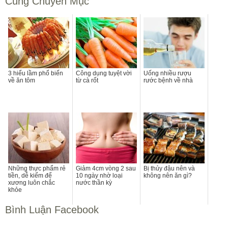
Cùng Chuyên Mục
3 hiểu lầm phổ biến
Công dụng tuyệt vời
Uống nhiều rượu
về ăn tôm
từ cà rốt
rước bệnh về nhà
Những thực phẩm rẻ
Giảm 4cm vòng 2 sau
Bị thủy đậu nên và
tiền, dễ kiếm để
10 ngày nhờ loại
không nên ăn gì?
xương luôn chắc
nước thần kỳ
khỏe
Bình Luận Facebook