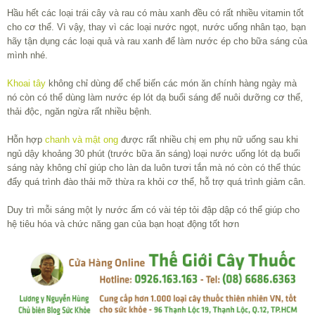
Hầu hết các loại trái cây và rau có màu xanh đều có rất nhiều vitamin tốt
cho cơ thể. Vì vậy, thay vì các loại nước ngọt, nước uống nhân tạo, bạn
hãy tận dụng các loại quả và rau xanh để làm nước ép cho bữa sáng của
mình nhé.
Khoai tây
không chỉ dùng để chế biến các món ăn chính hàng ngày mà
nó còn có thể dùng làm nước ép lót dạ buổi sáng để nuôi dưỡng cơ thể,
thải độc, ngăn ngừa rất nhiều bệnh.
Hỗn hợp
chanh và mật ong
được rất nhiều chị em phụ nữ uống sau khi
ngủ dậy khoảng 30 phút (trước bữa ăn sáng) loại nước uống lót dạ buổi
sáng này không chỉ giúp cho làn da luôn tươi tắn mà nó còn có thể thúc
đẩy quá trình đào thải mỡ thừa ra khỏi cơ thể, hỗ trợ quá trình giảm cân.
Duy trì mỗi sáng một ly nước ấm có vài tép tỏi đập dập có thể giúp cho
hệ tiêu hóa và chức năng gan của bạn hoạt động tốt hơn