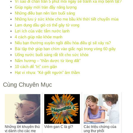
Vì sao đi chân trần 5 phút mỗi ngày sẽ tránh xa mọi bệnh tật?
Giúp ngày mới tràn đầy năng lượng
Những điều bạn nên làm buổi sáng
Những lưu ý sức khỏe cho mẹ bầu khi thời tiết chuyển mùa
Lạm dụng dầu gió có thể gây tử vong
Lợi ích của việc tắm nước lạnh
4 cách giúp não khỏe mạnh
Nếu bạn thường xuyên ngồi điều hòa điều gì sẽ xảy ra?
Bài tập thở giúp bạn chìm vào giấc ngủ trong vòng 60 giây
Uống nước buổi sáng rất tốt cho sức khỏe
Nấm hương – “thần dược từ lòng đất”
10 cách để “trị” cơn giận
Hạt vi nhựa: “Kẻ giết người” âm thầm
Cùng Chuyên Mục
Những lời khuyên thú
Viêm gan C là gì?
Các triệu chứng của
vị dành cho các mẹ
ung thư phổi