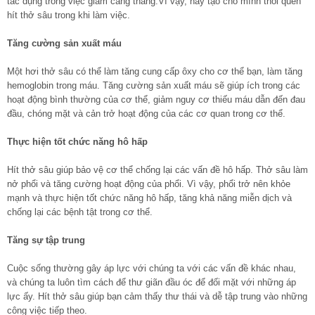
tác dụng trong việc giảm căng thẳng.Vì vậy, hãy tạo cho mình thói quen
hít thở sâu trong khi làm việc.
Tăng cường sản xuất máu
Một hơi thở sâu có thể làm tăng cung cấp ôxy cho cơ thể bạn, làm tăng
hemoglobin trong máu. Tăng cường sản xuất máu sẽ giúp ích trong các
hoạt động bình thường của cơ thể, giảm nguy cơ thiếu máu dẫn đến đau
đầu, chóng mặt và cản trở hoạt động của các cơ quan trong cơ thể.
Thực hiện tốt chức năng hô hấp
Hít thở sâu giúp bảo vệ cơ thể chống lại các vấn đề hô hấp. Thở sâu làm
nở phổi và tăng cường hoạt động của phổi. Vì vậy, phổi trở nên khỏe
mạnh và thực hiện tốt chức năng hô hấp, tăng khả năng miễn dịch và
chống lại các bệnh tật trong cơ thể.
Tăng sự tập trung
Cuộc sống thường gây áp lực với chúng ta với các vấn đề khác nhau,
và chúng ta luôn tìm cách để thư giãn đầu óc để đối mặt với những áp
lực ấy. Hít thở sâu giúp bạn cảm thấy thư thái và dễ tập trung vào những
công việc tiếp theo.