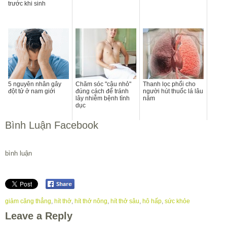
trước khi sinh
5 nguyên nhân gây
Chăm sóc "cậu nhỏ"
Thanh lọc phổi cho
đột tử ở nam giới
đúng cách để tránh
người hút thuốc lá lâu
lây nhiễm bệnh tình
năm
dục
Bình Luận Facebook
bình luận
giảm căng thẳng
,
hít thở
,
hít thở nông
,
hít thở sâu
,
hô hấp
,
sức khỏe
Leave a Reply