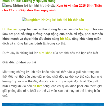
miễn phí bởi Lương y Nguyễn Hùng
Xem tử vi năm 2016 Bính Thân
cho 12 con Giáp dựa theo ngày sinh !!!
Hít thở sâu
giúp bảo vệ cơ thể chống lại các vấn đề
hô hấp
. Thở sâu
làm nở phổi và tăng cường hoạt động của phổi. Vì vậy, phổi trở nên
khỏe mạnh và thực hiện tốt chức năng
hô hấp
, tăng khả năng miễn
dịch và chống lại các bệnh tật trong cơ thể.
Dưới đây là những lợi ích
sức khỏe
của hơi thở sâu mà bạn cần biết.
Giải độc tố khỏi cơ thể
Một trong những lợi ích sức khỏe của hơi thở sâu là giải độc trong cơ
thể.Một hơi thở sâu giúp giải phóng chất độc ra khỏi cơ thể của bạn nhờ
lượng ôxy vào cơ thể đầy đủ giúp các cơ quan giải độc hoạt động tốt
hơn.Trong khi đó nếu
hít thở
nông, các cơ quan khác phải làm thêm giờ
giải phóng độc tố ra khỏi cơ thể và việc đào thải này có thể không hiệu
quả.