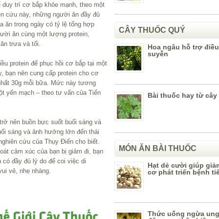
ể duy trì cơ bắp khỏe mạnh, theo một
ên cứu này, những người ăn đầy đủ
a ăn trong ngày có tỷ lệ tổng hợp
CÂY THUỐC QUÝ
ười ăn cùng một lượng protein,
n trưa và tối.
Hoa ngâu hỗ trợ điều 
suyễn
iều protein để phục hồi cơ bắp tại một
y, bạn nên cung cấp protein cho cơ
 nhất 30g mỗi bữa. Mức này tương
ột yến mạch – theo tư vấn của Tiến
Bài thuốc hay từ cây
 trở nên buồn bực suốt buổi sáng và
ối sáng và ảnh hưởng lớn đến thái
nghiên cứu của Thụy Điển cho biết.
MÓN ĂN BÀI THUỐC
oát cảm xúc của bạn bị giảm đi, bạn
có đầy đủ lý do để coi việc di
Hạt dẻ cười giúp gi
ui vẻ, nhẹ nhàng.
cơ phát triển bệnh t
Thức uống ngừa ung 