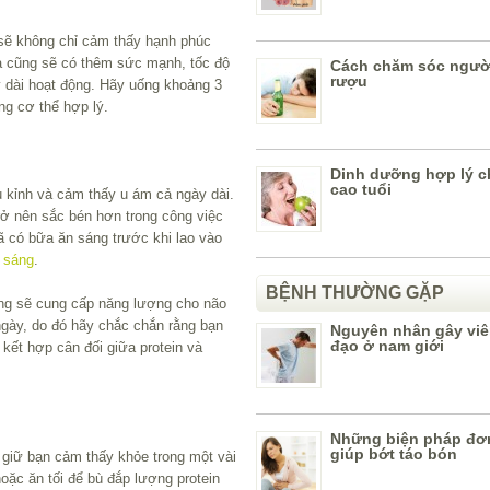
sẽ không chỉ cảm thấy hạnh phúc
à cũng sẽ có thêm sức mạnh, tốc độ
Cách chăm sóc người
rượu
 dài hoạt động. Hãy uống khoảng 3
g cơ thể hợp lý.
Dinh dưỡng hợp lý c
cao tuổi
 kỉnh và cảm thấy u ám cả ngày dài.
rở nên sắc bén hơn trong công việc
đã có bữa ăn sáng trước khi lao vào
 sáng
.
BỆNH THƯỜNG GẶP
ng sẽ cung cấp năng lượng cho não
ngày, do đó hãy chắc chắn rằng bạn
Nguyên nhân gây viê
đạo ở nam giới
 kết hợp cân đối giữa protein và
Những biện pháp đơ
giúp bớt táo bón
giữ bạn cảm thấy khỏe trong một vài
oặc ăn tối để bù đắp lượng protein