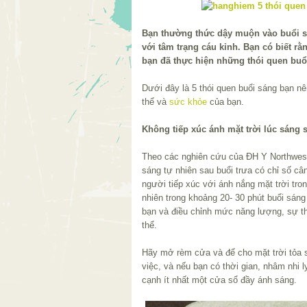
Bạn thường thức dậy muộn vào buổi sá
với tâm trạng cáu kỉnh. Bạn có biết rằ
bạn đã thực hiện những thói quen buổ
Dưới đây là 5 thói quen buổi sáng bạn nê
thể và
sức khỏe
của bạn.
Không tiếp xúc ánh mặt trời lúc sáng
Theo các nghiên cứu của ĐH Y Northwest
sáng tự nhiên sau buổi trưa có chỉ số c
người tiếp xúc với ánh nắng mặt trời tro
nhiên trong khoảng 20- 30 phút buổi sáng 
bạn và điều chỉnh mức năng lượng, sự th
thể.
Hãy mở rèm cửa và để cho mặt trời tỏa 
việc, và nếu bạn có thời gian, nhâm nhi 
cạnh ít nhất một cửa sổ đầy ánh sáng.