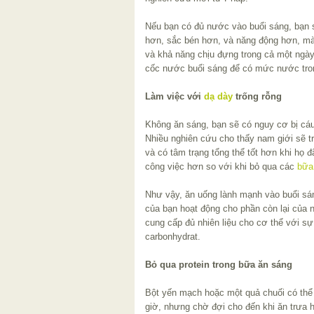
Nếu bạn có đủ nước vào buổi sáng, bạn 
hơn, sắc bén hơn, và năng động hơn, m
và khả năng chịu đựng trong cả một ngày
cốc nước buổi sáng để có mức nước tron
Làm việc với
dạ dày
trống rỗng
Không ăn sáng, bạn sẽ có nguy cơ bị cáu
Nhiều nghiên cứu cho thấy nam giới sẽ t
và có tâm trạng tổng thể tốt hơn khi họ 
công việc hơn so với khi bỏ qua các
bữa
Như vậy, ăn uống lành mạnh vào buổi sá
của bạn hoạt động cho phần còn lại của 
cung cấp đủ nhiên liệu cho cơ thể với sự
carbonhydrat.
Bỏ qua protein trong bữa ăn sáng
Bột yến mạch hoặc một quả chuối có thể 
giờ, nhưng chờ đợi cho đến khi ăn trưa h