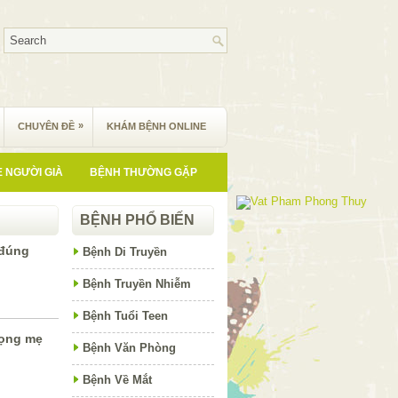
»
CHUYÊN ĐỀ
KHÁM BỆNH ONLINE
 NGƯỜI GIÀ
BỆNH THƯỜNG GẶP
BỆNH PHỔ BIẾN
 đúng
Bệnh Di Truyền
Bệnh Truyền Nhiễm
Bệnh Tuổi Teen
họng mẹ
Bệnh Văn Phòng
Bệnh Về Mắt