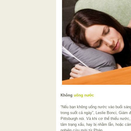
Không
uống nước
“Nếu bạn không uống nước vào buổi sán
trong suốt cả ngày”, Leslie Bonci, Giám 
Pittsburgh nói. Và khi cơ thể thiếu nước,
tâm trạng xấu, hay bị nhầm lẫn, hoặc cả
nghiên cứu mới từ Pháp.