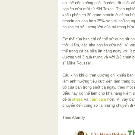
cơ thể cần không phải là cách tốt nhất đ
nghiên cứu mới từ ĐH Texas. Theo nghi
khẩu phần có 30 gram protein ở cả ba bữ
protein cơ cao hơn 25% so với những ng
nhưng có số lượng lớn của nó trong bữa ă
Cơ thể của bạn chỉ có thể sử dụng rất nh
thời điểm, các nhà nghiên cứu nói. Vì vậ
thể trong cả ba bữa ăn hàng ngày với ít
đương với 3 quả trứng và với 2/3 chén b
sĩ Mike Roussell.
Cáu kỉnh khi đi trên đường chỉ khiến bạn
làm ảnh hưởng tiêu cực đến tâm trạng bu
độ của bạn trong suốt cả ngày, theo một 
Điều này có thể làm cho khả năng kiểm s
dễ bị
stress
và
trầm cảm
hơn. Vì vậy bạn 
chuyển đến công sở là những chuyến đi v
Theo Afamily