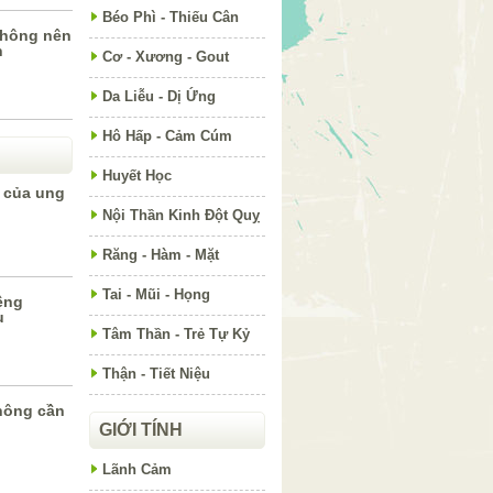
Béo Phì - Thiếu Cân
không nên
n
Cơ - Xương - Gout
Da Liễu - Dị Ứng
Hô Hấp - Cảm Cúm
Huyết Học
 của ung
Nội Thần Kinh Đột Quỵ
Răng - Hàm - Mặt
Tai - Mũi - Họng
ệng
u
Tâm Thần - Trẻ Tự Kỷ
Thận - Tiết Niệu
không cần
GIỚI TÍNH
Lãnh Cảm