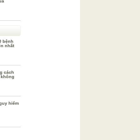
uả
0 bệnh
ến nhất
g cách
 không
guy hiểm