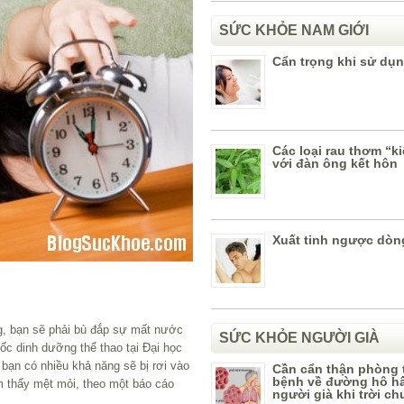
SỨC KHỎE NAM GIỚI
Cẩn trọng khi sử dụn
Các loại rau thơm “k
với đàn ông kết hôn
Xuất tinh ngược dòng
g, bạn sẽ phải bù đắp sự mất nước
SỨC KHỎE NGƯỜI GIÀ
đốc dinh dưỡng thể thao tại Đại học
 bạn có nhiều khả năng sẽ bị rơi vào
Cần cẩn thận phòng 
bệnh về đường hô h
m thấy mệt mỏi, theo một báo cáo
người già khi trời c