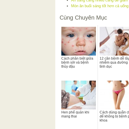
Ăn sáng càng nhiều càng dễ giảm
Món ăn buổi sáng tốt hơn cả uống
Cùng Chuyên Mục
Cách phân biệt giữa
12 căn bệnh dễ lâ
bệnh sởi và bệnh
nhiễm qua đường
thủy đậu
tình dục
Hen phế quản khi
Cách dùng quần c
mang thai
để không bị bệnh 
khoa