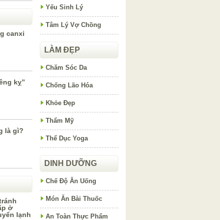
Yếu Sinh Lý
Tâm Lý Vợ Chồng
g canxi
LÀM ĐẸP
Chăm Sóc Da
iêng kỵ”
Chống Lão Hóa
Khỏe Đẹp
Thẩm Mỹ
 là gì?
Thể Dục Yoga
DINH DƯỠNG
Chế Độ Ăn Uống
Món Ăn Bài Thuốc
tránh
ấp ở
huyển lạnh
An Toàn Thực Phẩm