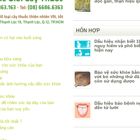
độc gan, thận hiệu q
HỖN HỢP
Dấu hiệu nhận biết 1
nguy hiểm và phổ bi
hiện nay
au bữa sáng
i cho sức khỏe của bạn
sáng
Bảo vệ sức khỏe bằn
vứt bỏ những thứ đã
ấp
còn sử dụng được
 mắc ảnh hưởng xấu đến sức khỏe
sức khỏe
ày để chăm sóc dạ dày của bạn
Dấu hiệu báo bệnh n
đến từ lưỡi
của bạn suy yếu
à tốt nhất ?
tăng cân