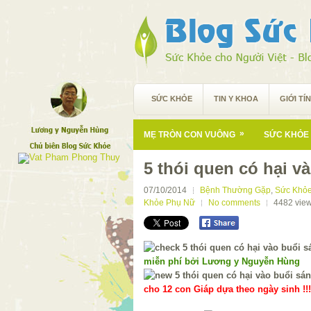
SỨC KHỎE
TIN Y KHOA
GIỚI TÍ
»
MẸ TRÒN CON VUÔNG
SỨC KHỎE 
5 thói quen có hại v
07/10/2014
Bệnh Thường Gặp
,
Sức Khỏe
Khỏe Phụ Nữ
No comments
4482
vie
miễn phí bởi Lương y Nguyễn Hùng
cho 12 con Giáp dựa theo ngày sinh !!!