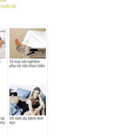
 cân
 thuốc bổ
y
16 loại xét nghiệm
phụ nữ nên thực hiện
híp
Vô sinh do bệnh tình
phụ
dục