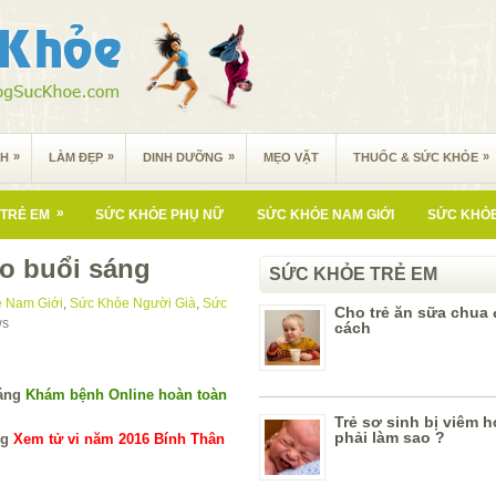
»
»
»
»
NH
LÀM ĐẸP
DINH DƯỠNG
MẸO VẶT
THUỐC & SỨC KHỎE
»
TRẺ EM
SỨC KHỎE PHỤ NỮ
SỨC KHỎE NAM GIỚI
SỨC KHỎE
ào buổi sáng
SỨC KHỎE TRẺ EM
 Nam Giới
,
Sức Khỏe Người Già
,
Sức
Cho trẻ ăn sữa chua
ws
cách
Khám bệnh Online hoàn toàn
Trẻ sơ sinh bị viêm 
phải làm sao ?
Xem tử vi năm 2016 Bính Thân