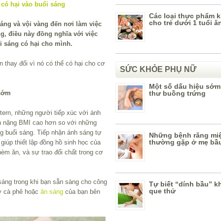
Các loại thực phẩm 
cho trẻ dưới 1 tuổi ă
ng và vội vàng đến nơi làm việc
ng, điều này đồng nghĩa với việc
i sáng có hại cho mình.
n thay đổi vì nó có thể có hại cho cơ
SỨC KHỎE PHỤ NỮ
Một số dấu hiệu sớm
 sớm
thư buồng trứng
ern, những người tiếp xúc với ánh
ân nặng BMI cao hơn so với những
ng buổi sáng. Tiếp nhận ánh sáng tự
Những bệnh răng mi
thường gặp ở mẹ bầ
giúp thiết lập đồng hồ sinh học của
èm ăn, và sự trao đổi chất trong cơ
sáng trong khi bạn sẵn sàng cho công
Tự biết “dính bầu” 
que thử
ly cà phê hoặc
ăn sáng
của bạn bên