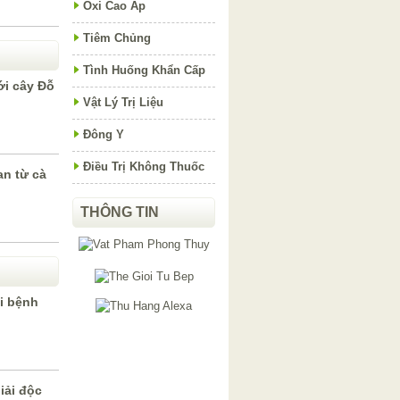
Oxi Cao Áp
Tiêm Chủng
Tình Huống Khẩn Cấp
i cây Đỗ
Vật Lý Trị Liệu
Đông Y
Điều Trị Không Thuốc
an từ cà
THÔNG TIN
i bệnh
iải độc