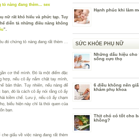
Hạnh phúc khi làm m
ụ nữ rất khó hiểu và phức tạp. Tuy
thể diễn tả những điều nàng không
êu
”.
iều đó chứng tỏ nàng đang rất thèm …
SỨC KHỎE PHỤ NỮ
Những dấu hiệu cho 
sống cực thọ
 gần cơ thể mình. Đó là một điểm đặc
ng hợp, nếu cô ấy nắm chặt tay mình,
6 điều không nên giấ
hế bản thân. Tuy nhiên, nếu nàng để
khám phụ khoa
c bạn, đó là cách cô ấy nói rằng cô ấy
hải kiềm chế. Lưu ý, nếu cô ấy chạm
họ, biểu hiện này chỉ là thói quen của
ốn bạn.
Thịt chó có tốt cho 
không?
ể che giấu về việc nàng đang rất thèm