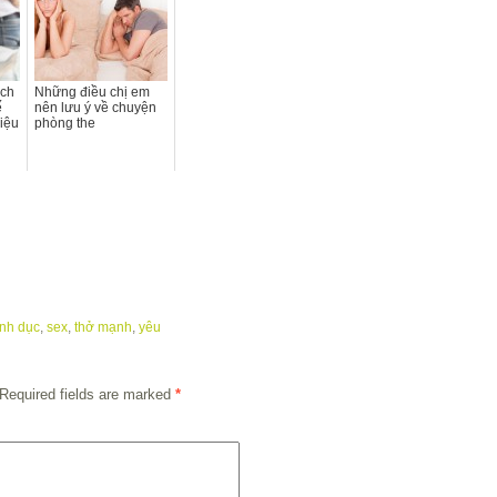
ách
Những điều chị em
ế
nên lưu ý về chuyện
iệu
phòng the
ình dục
,
sex
,
thở mạnh
,
yêu
Required fields are marked
*