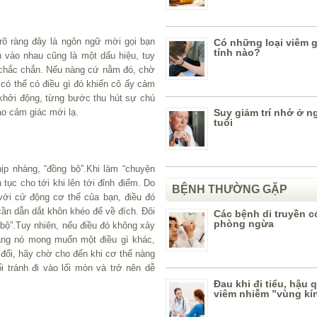
rõ ràng đây là ngôn ngữ mời gọi bạn
Có những loại viêm 
tính nào?
 vào nhau cũng là một dấu hiệu, tuy
 chắc chắn. Nếu nàng cứ nằm đó, chờ
 có thể có điều gì đó khiến cô ấy cảm
khởi động, từng bước thu hút sự chú
ạo cảm giác mới lạ.
Suy giảm trí nhớ ở n
tuổi
hịp nhàng, “đồng bộ”.Khi làm “chuyện
 tục cho tới khi lên tới đỉnh điểm. Do
BỆNH THƯỜNG GẶP
với cử động cơ thể của bạn, điều đó
cần dẫn dắt khôn khéo để về đích. Đôi
Các bệnh di truyền c
phòng ngừa
 bộ”.Tuy nhiên, nếu điều đó không xảy
rằng nó mong muốn một điều gì khác,
 đổi, hãy chờ cho đến khi cơ thể nàng
tránh đi vào lối mòn và trở nên dễ
Đau khi đi tiểu, hậu 
viêm nhiễm ”vùng kí