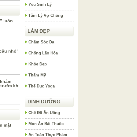
Yếu Sinh Lý
Tâm Lý Vợ Chồng
” luôn
LÀM ĐẸP
Chăm Sóc Da
“cậu nhỏ”
Chống Lão Hóa
Khỏe Đẹp
Thẩm Mỹ
i khám
trước khi
Thể Dục Yoga
DINH DƯỠNG
Chế Độ Ăn Uống
Món Ăn Bài Thuốc
ăn mật
An Toàn Thực Phẩm