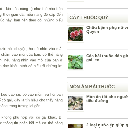
ước kia của nàng tệ như thế nào trên
 thời gian dài, nếu nàng đề cập đến
CÂY THUỐC QUÝ
Lúc này, bạn nên theo dõi những biểu
Chữa bệnh phụ nữ vớ
Quyên
gười nói chuyện, họ sẽ nhìn vào mắt
 chằm vào môi của bạn, có thể nàng
Các bài thuốc dân gi
gai leo
ên, nếu nàng nhìn vào môi của bạn ở
n đọc khẩu hình để hiểu rõ những lời
MÓN ĂN BÀI THUỐC
h kẹo cao su, bỏ vào mồm và hỏi bạn
Món ăn tốt cho ngườ
cô gái, đây là tín hiệu cho thấy nàng
tiểu đường
ỏng trong tương lai gần.
 không phù hợp với cô gái khác. Bí
 thông tin phản hồi mà cơ thể nàng
2 loại nước ép giúp g