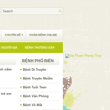
»
CHUYÊN ĐỀ
KHÁM BỆNH ONLINE
 NGƯỜI GIÀ
BỆNH THƯỜNG GẶP
BỆNH PHỔ BIẾN
nh nấm
Bệnh Di Truyền
Bệnh Truyền Nhiễm
Bệnh Tuổi Teen
 trẻ em
Bệnh Văn Phòng
Bệnh Về Mắt