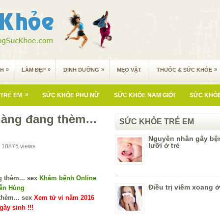
»
»
»
»
NH
LÀM ĐẸP
DINH DƯỠNG
MẸO VẶT
THUỐC & SỨC KHỎE
»
TRẺ EM
SỨC KHỎE PHỤ NỮ
SỨC KHỎE NAM GIỚI
SỨC KHỎE
 nàng đang thèm…
SỨC KHỎE TRẺ EM
Nguyên nhân gây bệ
lưỡi ở trẻ
10875
views
Khám bệnh Online
Điều trị viêm xoang ở
yễn Hùng
Xem tử vi năm 2016
ày sinh !!!