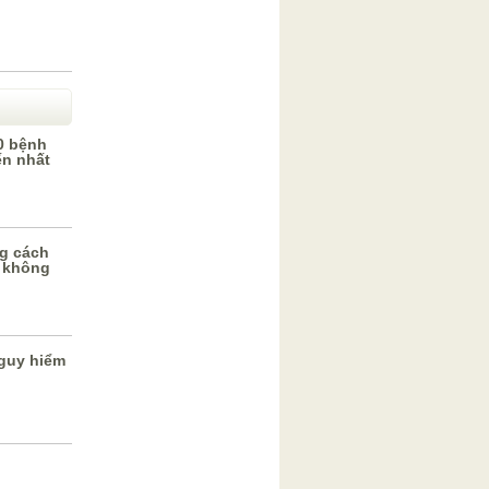
0 bệnh
ến nhất
g cách
 không
guy hiểm