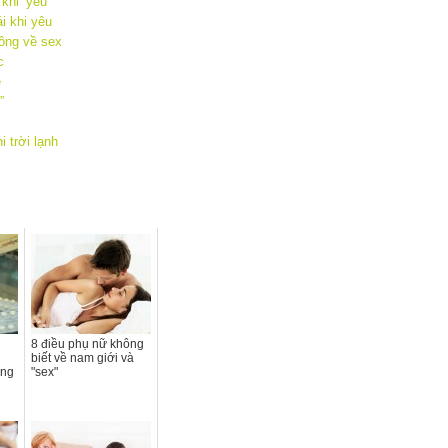
hi ‘yêu’
i khi yêu
ông về sex
c
ê
”
 trời lạnh
8 điều phụ nữ không
biết về nam giới và
ụng
"sex"