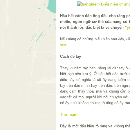
Hầu hết cánh đàn ông đều cho rằng ph
nhiên, ngôn ngữ cơ thể của nàng có 
nói thành lời, đặc biệt là về chuyện “
y
Nếu nàng có những biểu hiện sau đây, đ
sex
:
Cách để tay
Thay vì nắm tay bạn, nàng lại giữ tay ở
biệt bạn nên lưu ý. Ở hầu hết các trườ
điều này có nghĩa là cô ấy đang kiềm c
tay trên đầu mình hay trên đầu, trên ngự
đang cảm thấy thoải mái và không cần p
vào tất cả mọi người khi nói chuyện với 
cô ấy chứ không chứng tỏ rằng cô ấy mu
Thở mạnh
Đây là một dấu hiệu rõ ràng và không th