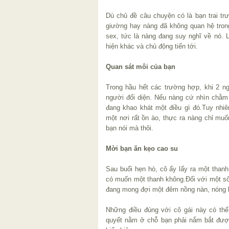
Dù chủ đề câu chuyện có là bạn trai tr
giường hay nàng đã không quan hệ trong
sex, tức là nàng đang suy nghĩ về nó. 
hiện khác và chủ động tiến tới.
Quan sát môi của bạn
Trong hầu hết các trường hợp, khi 2 n
người đối diện. Nếu nàng cứ nhìn chằm
đang khao khát một điều gì đó.Tuy nhi
một nơi rất ồn ào, thực ra nàng chỉ muố
bạn nói mà thôi.
Mời bạn ăn kẹo cao su
Sau buổi hẹn hò, cô ấy lấy ra một than
có muốn một thanh không.Đối với một số 
đang mong đợi một đêm nồng nàn, nóng b
Những điều đúng với cô gái này có thể
quyết nằm ở chỗ bạn phải nắm bắt được