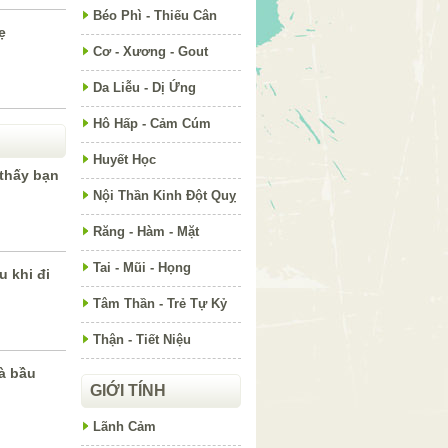
Béo Phì - Thiếu Cân
ẹ
Cơ - Xương - Gout
Da Liễu - Dị Ứng
Hô Hấp - Cảm Cúm
Huyết Học
thấy bạn
Nội Thần Kinh Đột Quỵ
Răng - Hàm - Mặt
Tai - Mũi - Họng
u khi đi
Tâm Thần - Trẻ Tự Kỷ
Thận - Tiết Niệu
bà bầu
GIỚI TÍNH
Lãnh Cảm