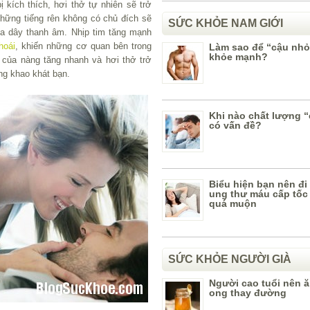
ị kích thích, hơi thở tự nhiên sẽ trở
hững tiếng rên không có chủ đích sẽ
SỨC KHỎE NAM GIỚI
ua dây thanh âm. Nhịp tim tăng mạnh
hoái
, khiến những cơ quan bên trong
Làm sao để “cậu nhỏ
khỏe mạnh?
 của nàng tăng nhanh và hơi thở trở
ng khao khát bạn.
Khi nào chất lượng 
có vấn đề?
Biểu hiện bạn nên đ
ung thư máu cấp tốc 
quá muộn
SỨC KHỎE NGƯỜI GIÀ
Người cao tuổi nên 
ong thay đường