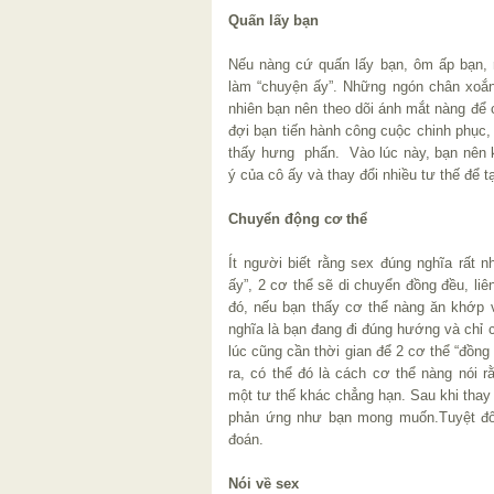
Quấn lấy bạn
Nếu nàng cứ quấn lấy bạn, ôm ấp bạn, 
làm “chuyện ấy”. Những ngón chân xoắn
nhiên bạn nên theo dõi ánh mắt nàng để
đợi bạn tiến hành công cuộc chinh phục,
thấy hưng phấn. Vào lúc này, bạn nên 
ý của cô ấy và thay đổi nhiều tư thế để t
Chuyển động cơ thể
Ít người biết rằng sex đúng nghĩa rất n
ấy”, 2 cơ thể sẽ di chuyển đồng đều, liên
đó, nếu bạn thấy cơ thể nàng ăn khớp 
nghĩa là bạn đang đi đúng hướng và chỉ 
lúc cũng cần thời gian để 2 cơ thể “đồng
ra, có thể đó là cách cơ thể nàng nói 
một tư thế khác chẳng hạn. Sau khi thay
phản ứng như bạn mong muốn.Tuyệt đối 
đoán.
Nói về sex