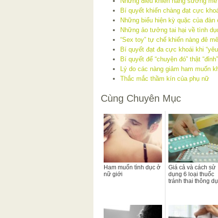
Những điều khiến nàng sướng mê k
Bí quyết khiến chàng đạt cực khoá
Những biểu hiện kỳ quặc của đàn 
Những ảo tưởng tai hại về tình dụ
“Sex toy” tự chế khiến nàng đê m
Bí quyết đạt đa cực khoái khi “yêu
Bí quyết để “chuyện đó” thật “đỉnh”
Lý do các nàng giảm ham muốn khi
Thắc mắc thầm kín của phụ nữ
Cùng Chuyên Mục
Ham muốn tình dục ở
Giá cả và cách sử
nữ giới
dụng 6 loại thuốc
tránh thai thông d