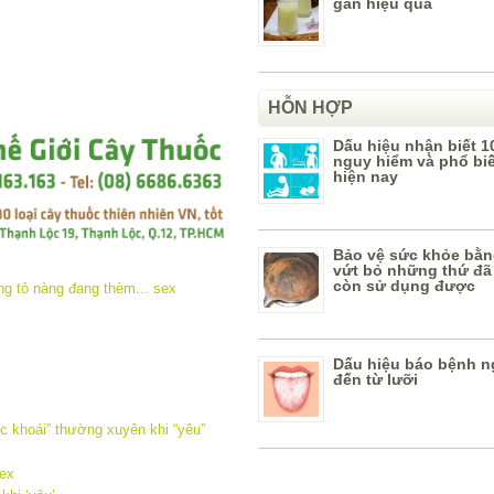
gan hiệu quả
HỖN HỢP
Dấu hiệu nhận biết 1
nguy hiểm và phổ bi
hiện nay
Bảo vệ sức khỏe bằn
vứt bỏ những thứ đã
còn sử dụng được
Dấu hiệu báo bệnh n
đến từ lưỡi
ực khoái” thường xuyên khi “yêu”
sex