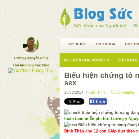
SỨC KHỎE
TIN Y KHOA
GIỚI TÍ
»
MẸ TRÒN CON VUÔNG
SỨC KHỎE 
Biểu hiện chứng tỏ
sex
15/02/2014
Giới Tính
No comments
hoàn toàn miễn phí bởi Lương y Ngu
Bính Thân cho 12 con Giáp dựa theo ng