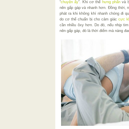
“
chuyện ấy
”. Khi cơ thể
hưng phấn
và b
nên gấp gáp và nhanh hơn. Đồng thời, n
phát ra khi không khí nhanh chóng đi q
do cơ thể chuẩn bị cho cảm giác
cực k
cần nhiều ôxy hơn. Do đó, nếu nhịp tim
nên gấp gáp, đó là thời điểm mà nàng đa