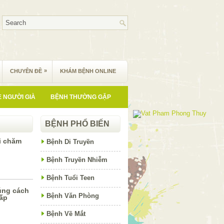
»
CHUYÊN ĐỀ
KHÁM BỆNH ONLINE
 NGƯỜI GIÀ
BỆNH THƯỜNG GẶP
BỆNH PHỔ BIẾN
i chăm
Bệnh Di Truyền
Bệnh Truyền Nhiễm
Bệnh Tuổi Teen
úng cách
Bệnh Văn Phòng
cấp
Bệnh Về Mắt