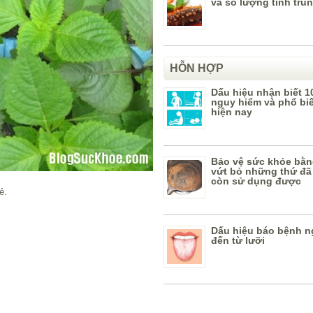
và số lượng tinh trù
HỖN HỢP
Dấu hiệu nhận biết 1
nguy hiểm và phổ bi
hiện nay
Bảo vệ sức khỏe bằn
vứt bỏ những thứ đã
còn sử dụng được
ẻ.
Dấu hiệu báo bệnh n
đến từ lưỡi