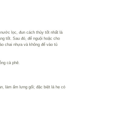
 nước lọc, đun cách thủy tốt nhất là
àng tốt. Sau đó, để nguội hoặc cho
vào chai nhựa và không để vào tủ
ỗng cà phê.
n, làm ấm lưng gối; đặc biệt lá hẹ có