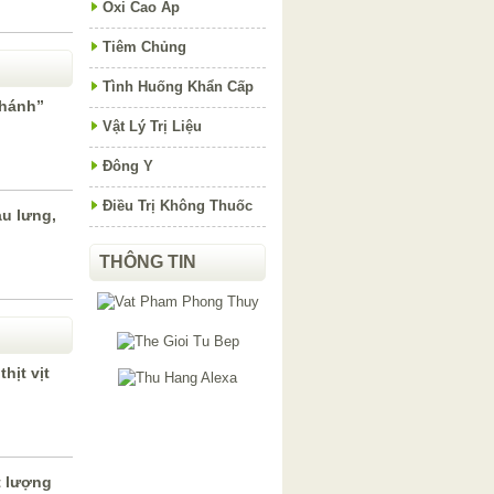
Oxi Cao Áp
Tiêm Chủng
Tình Huống Khẩn Cấp
thánh”
Vật Lý Trị Liệu
Đông Y
Điều Trị Không Thuốc
u lưng,
THÔNG TIN
hịt vịt
t lượng