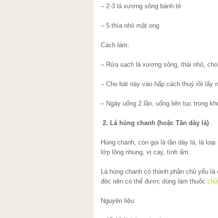
– 2-3 lá xương sông bánh tẻ
– 5 thìa nhỏ mật ong
Cách làm:
– Rửa sạch lá xương sông, thái nhỏ, cho
– Cho bát này vào hấp cách thuỷ rồi lấy 
– Ngày uống 2 lần, uống liên tục trong k
2. Lá húng chanh (hoặc Tần dày lá)
Húng chanh, còn gọi là tần dày lá, là loại
lớp lông nhung, vị cay, tính ấm.
Lá húng chanh có thành phần chủ yếu là
độc nên có thể được dùng làm thuốc
chữ
Nguyên liệu: