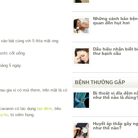
Những cảnh báo bệnh
quan đến hụt hơi
 vào bát cùng với 5 thìa mật ong.
Dấu hiệu nhận biết 
nước cốt uống.
thư bạch cầu
hoảng 5 ngày.
BỆNH THƯỜNG GẶP
 rau gia vị có mùi thơm, trên mặt lá có
Bị thoát vị đĩa đệm 
như thế nào là đúng
 cavaron có tác dụng
tan đờm
, tiêu
a ho
, trị viêm họng.
Huyết áp thấp gây n
như thế nào?