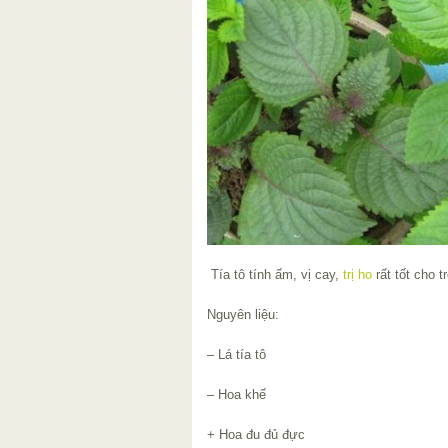
Tía tô tính ấm, vị cay,
trị ho
rất tốt cho tr
Nguyên liệu:
– Lá tía tô
– Hoa khế
+ Hoa đu đủ đực