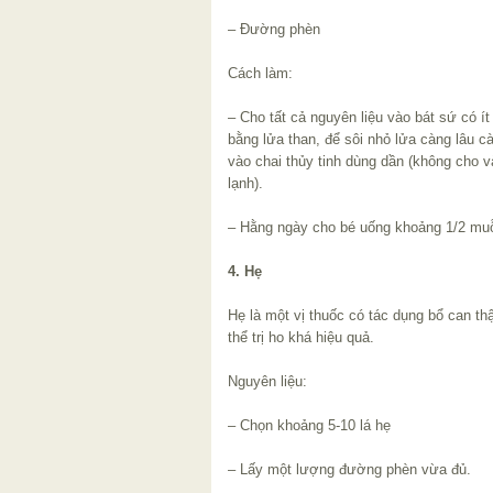
– Đường phèn
Cách làm:
– Cho tất cả nguyên liệu vào bát sứ có ít
bằng lửa than, để sôi nhỏ lửa càng lâu c
vào chai thủy tinh dùng dần (không cho 
lạnh).
– Hằng ngày cho bé uống khoảng 1/2 mu
4. Hẹ
Hẹ là một vị thuốc có tác dụng bổ can thậ
thể trị ho khá hiệu quả.
Nguyên liệu:
– Chọn khoảng 5-10 lá hẹ
– Lấy một lượng đường phèn vừa đủ.