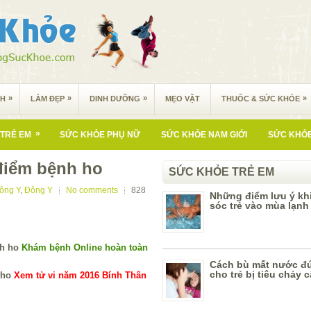
»
»
»
»
NH
LÀM ĐẸP
DINH DƯỠNG
MẸO VẶT
THUỐC & SỨC KHỎE
»
TRẺ EM
SỨC KHỎE PHỤ NỮ
SỨC KHỎE NAM GIỚI
SỨC KHỎE
t điểm bệnh ho
SỨC KHỎE TRẺ EM
ông Y
,
Đông Y
No comments
828
Những điểm lưu ý kh
sóc trẻ vào mùa lạnh
Khám bệnh Online hoàn toàn
Cách bù mất nước đ
cho trẻ bị tiêu chảy 
Xem tử vi năm 2016 Bính Thân