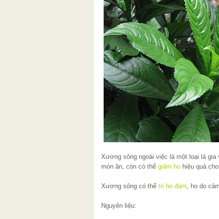
Xương sông ngoài việc là một loại lá gia
món ăn, còn có thể
giảm ho
hiệu quả cho 
Xương sông có thể
trị ho đàm
, ho do cảm
Nguyên liệu: