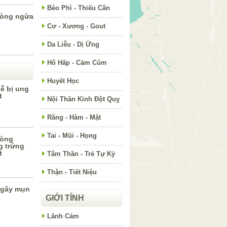
Béo Phì - Thiếu Cân
phòng ngừa
Cơ - Xương - Gout
Da Liễu - Dị Ứng
Hô Hấp - Cảm Cúm
Huyết Học
ễ bị ung
t
Nội Thần Kinh Đột Quỵ
Răng - Hàm - Mặt
Tai - Mũi - Họng
hòng
g trứng
t
Tâm Thần - Trẻ Tự Kỷ
Thận - Tiết Niệu
 gây mụn
GIỚI TÍNH
Lãnh Cảm