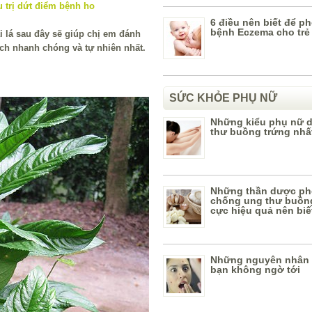
6 điều nên biết để 
bệnh Eczema cho trẻ
 lá sau đây sẽ giúp chị em đánh
ch nhanh chóng và tự nhiên nhất.
SỨC KHỎE PHỤ NỮ
Những kiểu phụ nữ d
thư buồng trứng nhấ
Những thần dược p
chống ung thư buồn
cực hiệu quả nên biế
Những nguyên nhân
bạn không ngờ tới