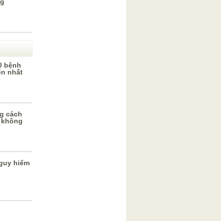
ng
0 bệnh
ến nhất
g cách
 không
guy hiểm