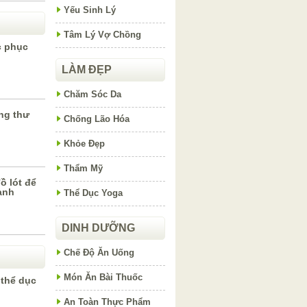
Yếu Sinh Lý
Tâm Lý Vợ Chồng
c phục
LÀM ĐẸP
Chăm Sóc Da
ng thư
Chống Lão Hóa
Khỏe Đẹp
Thẩm Mỹ
ồ lót để
ạnh
Thể Dục Yoga
DINH DƯỠNG
Chế Độ Ăn Uống
Món Ăn Bài Thuốc
 thể dục
An Toàn Thực Phẩm