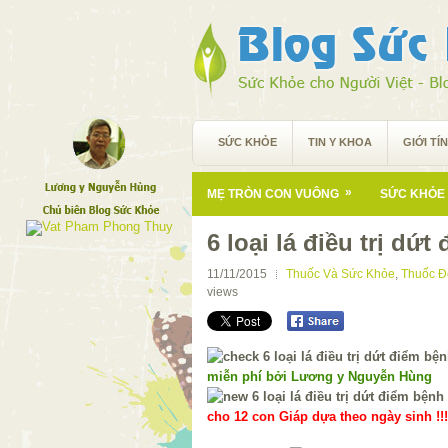
SỨC KHỎE
TIN Y KHOA
GIỚI TÍ
»
MẸ TRÒN CON VUÔNG
SỨC KHỎE 
6 loại lá điều trị dứ
11/11/2015
Thuốc Và Sức Khỏe
,
Thuốc Đ
views
miễn phí bởi Lương y Nguyễn Hùng
cho 12 con Giáp dựa theo ngày sinh !!!