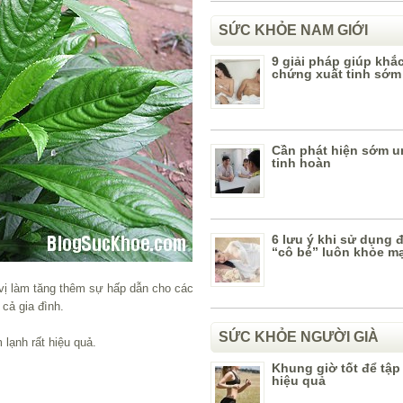
SỨC KHỎE NAM GIỚI
9 giải pháp giúp khắ
chứng xuất tinh sớm
Cần phát hiện sớm u
tinh hoàn
6 lưu ý khi sử dụng đ
“cô bé” luôn khỏe m
 vị làm tăng thêm sự hấp dẫn cho các
cả gia đình.
SỨC KHỎE NGƯỜI GIÀ
 lạnh rất hiệu quả.
Khung giờ tốt để tập
hiệu quả