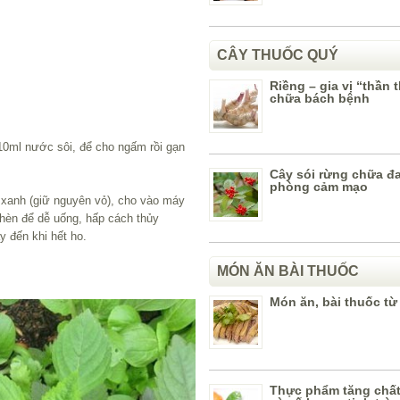
CÂY THUỐC QUÝ
Riềng – gia vị “thần 
chữa bách bệnh
 10ml nước sôi, để cho ngấm rồi gạn
Cây sói rừng chữa đa
phòng cảm mạo
 xanh (giữ nguyên vỏ), cho vào máy
hèn để dễ uống, hấp cách thủy
y đến khi hết ho.
MÓN ĂN BÀI THUỐC
Món ăn, bài thuốc từ t
Thực phẩm tăng chấ