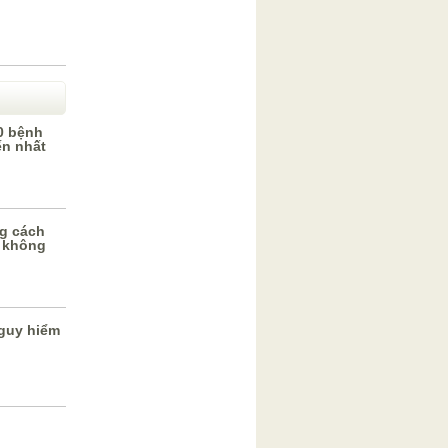
0 bệnh
ến nhất
g cách
 không
guy hiểm