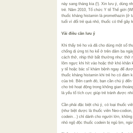
này sang tháng kia (!). Xin lưu ý, dùng n
trẻ. Năm 2010, Tổ chức Y tế Thế giới 
thuốc kháng histamin là promethazin (ở t
tuổi vì đối trẻ quá nhỏ, thuốc có thể gây 
Vài điều cần lưu ý
Khi thấy trẻ ho và đã cho dùng một số th
chống dị ứng trị ho kể ở trên dăm ba ngà
cách thở, nhịp thở bất thường như: thở n
lõm ngực khi hít vào hoặc thở khó khăn 
y tế hoặc bác sĩ khám bệnh ngay để được
thuốc kháng histamin khi trẻ ho có đàm 
của trẻ. Bên cạnh đó, bạn cần chú ý đến v
cho trẻ hoạt động trong không gian thoán
là yếu tố tích cực giúp trẻ tránh được n
Cần phải đặc biệt chú ý, có loại thuốc vi
(như biệt dược là thuốc viên Neo-codion,
codein…) chỉ dành cho người lớn, không 
nhỏ ngộ độc thuốc codein bị ngủ lịm, ngừ