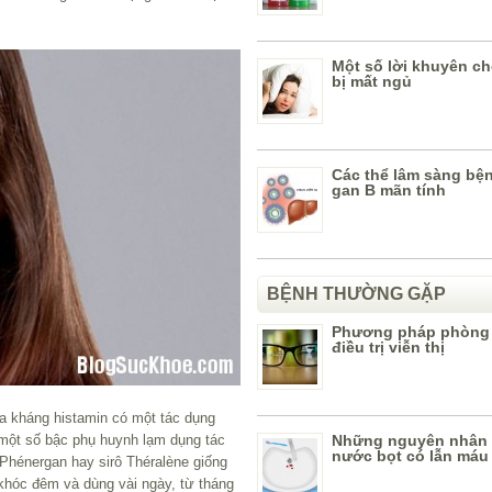
Một số lời khuyên c
bị mất ngủ
Các thể lâm sàng bệ
gan B mãn tính
BỆNH THƯỜNG GẶP
Phương pháp phòng
điều trị viễn thị
ứa kháng histamin có một tác dụng
ó một số bậc phụ huynh lạm dụng tác
Những nguyên nhân 
nước bọt có lẫn máu
 Phénergan hay sirô Théralène giống
khóc đêm và dùng vài ngày, từ tháng