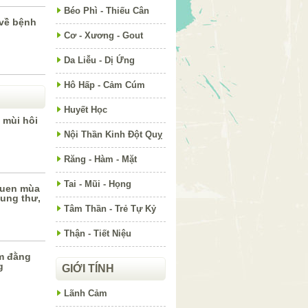
Béo Phì - Thiếu Cân
 về bệnh
Cơ - Xương - Gout
Da Liễu - Dị Ứng
Hô Hấp - Cảm Cúm
Huyết Học
 mùi hôi
Nội Thần Kinh Đột Quỵ
Răng - Hàm - Mặt
Tai - Mũi - Họng
quen mùa
 ung thư,
Tâm Thần - Trẻ Tự Kỷ
Thận - Tiết Niệu
m đằng
g
GIỚI TÍNH
Lãnh Cảm