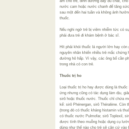
ấm cho trẻ, dinh dưỡng đầy đủ chất, cho
nước cam hoặc nước chanh để tăng sức đ
sau một đến hai tuần và không ảnh hưởn
thuốc.
Nếu nghi ngờ trẻ bị viêm nhiễm tức có s
phải đưa trẻ đi khám bệnh ở bác sĩ.
Hít phải khói thuốc lá người lớn hay còn g
nguyên nhân khiến nhiều trẻ mắc chứng 
đường hô hấp. Vì vậy, các ông bố cần phả
trong nhà có con trẻ.
Thuốc trị ho
Loại thuốc trị ho hay được dùng là thuốc
ứng nhưng cũng có tác dụng làm dịu, giả
sirô hoặc thuốc nước. Thuốc chỉ chứa mộ
kể: sirô Phénergan, sirô Théralène. Còn
(trong đó có thuốc kháng histamin và thu
có thuốc nước Pulmofar, sirô Toplexil, si
được tính theo muỗng hoặc dụng cụ lườn
dùng như thế nào cho trẻ sẽ căn cứ vào