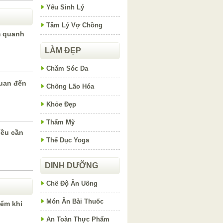
Yếu Sinh Lý
Tâm Lý Vợ Chồng
m quanh
LÀM ĐẸP
Chăm Sóc Da
quan đến
Chống Lão Hóa
Khỏe Đẹp
Thẩm Mỹ
iều cần
Thể Dục Yoga
DINH DƯỠNG
Chế Độ Ăn Uống
Món Ăn Bài Thuốc
iểm khi
An Toàn Thực Phẩm