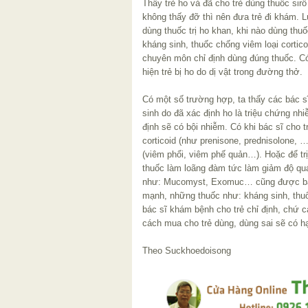
Thấy trẻ ho và đã cho trẻ dùng thuốc si
không thấy đỡ thì nên đưa trẻ đi khám. L
dùng thuốc trị ho khan, khi nào dùng th
kháng sinh, thuốc chống viêm loại corticoi
chuyên môn chỉ định dùng đúng thuốc. C
hiện trẻ bị ho do dị vật trong đường thở.
Có một số trường hợp, ta thấy các bác 
sinh do đã xác định ho là triệu chứng n
định sẽ có bội nhiễm. Có khi bác sĩ cho 
corticoid (như prenisone, prednisolone, 
(viêm phổi, viêm phế quản…). Hoặc để trị
thuốc làm loãng đàm tức làm giảm độ qu
như: Mucomyst, Exomuc… cũng được bác 
mạnh, những thuốc như: kháng sinh, thuố
bác sĩ khám bệnh cho trẻ chỉ định, chứ 
cách mua cho trẻ dùng, dùng sai sẽ có hạ
Theo Suckhoedoisong