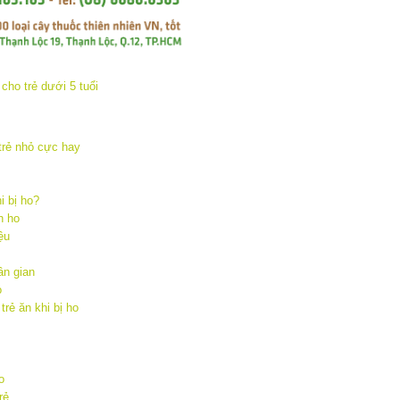
trẻ nhỏ cực hay
i bị ho?
h ho
ệu
ân gian
o
rẻ ăn khi bị ho
o
rẻ