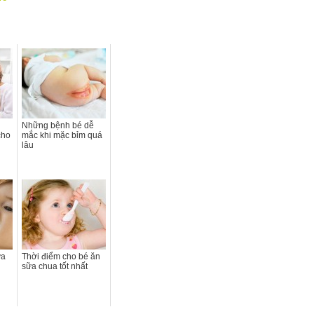
Những bệnh bé dễ
cho
mắc khi mặc bỉm quá
lâu
ữa
Thời điểm cho bé ăn
sữa chua tốt nhất