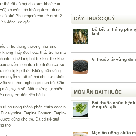
hư thế rất có hại cho sức khoẻ của
(WHO) khuyến cáo không được dùng
a có sirô Phenergan) cho trẻ dưới 2
CÂY THUỐC QUÝ
kích động, co giật.
Bồ kết trị trúng pho
kinh
uốc trị ho thông thường như sirô
y không thấy đỡ, hoặc thấy trẻ ho mà
hanh từ 50 lần/phút trở lên, thở khó,
Vị thuốc từ vừng đen
kiểu suyễn, nên đưa trẻ đi đến cơ sở
 điều trị kịp thời. Không nên dùng
kèm suyễn vì sẽ có hại cho sức khỏe
iệc vui chơi, nghỉ ngơi của trẻ. Cần
g mát, sạch sẽ. Môi trường tự nhiên
MÓN ĂN BÀI THUỐC
hiều nguy cơ dẫn đến bệnh.
Bài thuốc chữa bệnh
ở người già
ên trị ho trong thành phần chứa codein
 Eucalyptine, Terpine Gonnon, Terpin-
được dùng cho trẻ. Đã có trẻ quá
ng thở.
Mẹo ăn uống chữa mấ