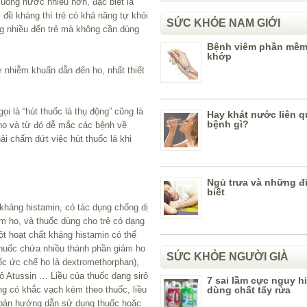
 uống nước nhiều hơn, đặc biệt là
ề kháng thì trẻ có khả năng tự khỏi
SỨC KHỎE NAM GIỚI
g nhiều đến trẻ mà không cần dùng
Bệnh viêm phần mề
khớp
ự nhiễm khuẩn dẫn đến ho, nhất thiết
ọi là “hút thuốc lá thụ động” cũng là
Hay khát nước liên 
bệnh gì?
ho và từ đó dễ mắc các bệnh về
i chấm dứt việc hút thuốc lá khi
Ngủ trưa và những đ
biết
 kháng histamin, có tác dụng chống dị
m ho, và thuốc dùng cho trẻ có dạng
t hoạt chất kháng histamin có thể
 thuốc chứa nhiều thành phần giảm ho
SỨC KHỎE NGƯỜI GIÀ
ốc ức chế ho là dextromethorphan),
rô Atussin … Liều của thuốc dạng sirô
7 sai lầm cực nguy h
g có khắc vạch kèm theo thuốc, liều
dùng chất tẩy rửa
 bản hướng dẫn sử dụng thuốc hoặc