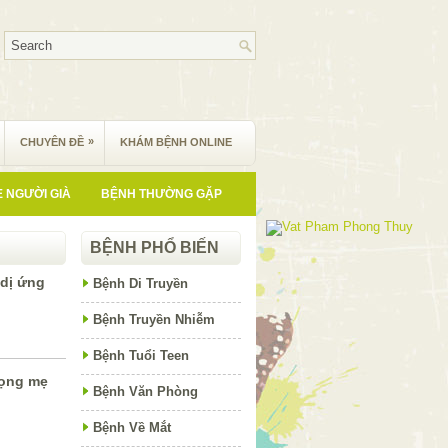
»
CHUYÊN ĐỀ
KHÁM BỆNH ONLINE
 NGƯỜI GIÀ
BỆNH THƯỜNG GẶP
BỆNH PHỔ BIẾN
dị ứng
Bệnh Di Truyền
Bệnh Truyền Nhiễm
Bệnh Tuổi Teen
họng mẹ
Bệnh Văn Phòng
Bệnh Về Mắt