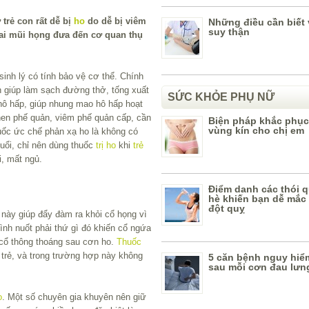
trẻ con rất dễ bị
ho
do dễ bị viêm
Những điều cần biết
suy thận
ai mũi họng đưa đến cơ quan thụ
sinh lý có tính bảo vệ cơ thể. Chính
h giúp làm sạch đường thở, tống xuất
SỨC KHỎE PHỤ NỮ
 hô hấp, giúp nhung mao hô hấp hoạt
hen phế quản, viêm phế quản cấp, cần
Biện pháp khắc phục
vùng kín cho chị em
uốc ức chế phản xạ ho là không có
 tuổi, chỉ nên dùng thuốc
trị ho
khi
trẻ
, mất ngủ.
Điểm danh các thói 
hè khiến bạn dễ mắc
đột quỵ
này giúp đẩy đàm ra khỏi cổ họng vì
tình nuốt phải thứ gì đó khiến cổ ngứa
 cổ thông thoáng sau cơn ho.
Thuốc
 trẻ, và trong trường hợp này không
5 căn bệnh nguy hiể
sau mỗi cơn đau lưn
o
. Một số chuyên gia khuyên nên giữ