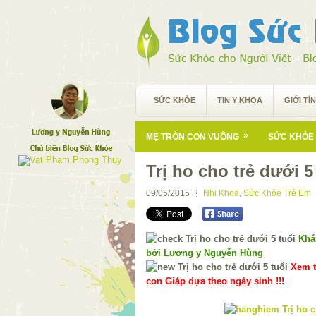
SỨC KHỎE
TIN Y KHOA
GIỚI TÍ
»
MẸ TRÒN CON VUÔNG
SỨC KHỎE 
Trị ho cho trẻ dưới 5
09/05/2015
Nhi Khoa
,
Sức Khỏe Trẻ Em
Khá
bởi Lương y Nguyễn Hùng
Xem t
con Giáp dựa theo ngày sinh !!!