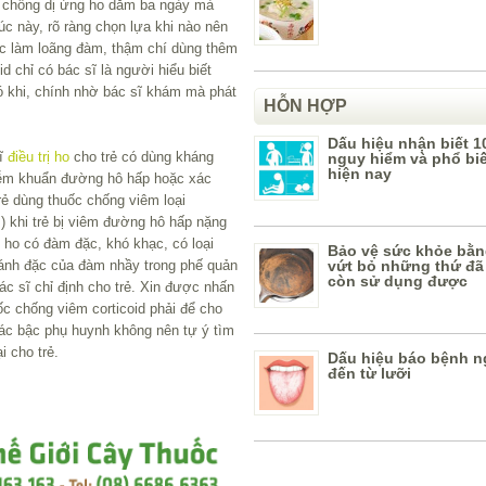
rô chống dị ứng ho dăm ba ngày mà
úc này, rõ ràng chọn lựa khi nào nên
uốc làm loãng đàm, thậm chí dùng thêm
d chỉ có bác sĩ là người hiểu biết
ó khi, chính nhờ bác sĩ khám mà phát
HỖN HỢP
Dấu hiệu nhận biết 1
sĩ
điều trị ho
cho trẻ có dùng kháng
nguy hiểm và phổ bi
hiện nay
hiễm khuẩn đường hô hấp hoặc xác
trẻ dùng thuốc chống viêm loại
…) khi trẻ bị viêm đường hô hấp nặng
 ho có đàm đặc, khó khạc, có loại
Bảo vệ sức khỏe bằn
ánh đặc của đàm nhầy trong phế quản
vứt bỏ những thứ đã
còn sử dụng được
sĩ chỉ định cho trẻ. Xin được nhấn
c chống viêm corticoid phải để cho
các bậc phụ huynh không nên tự ý tìm
i cho trẻ.
Dấu hiệu báo bệnh n
đến từ lưỡi