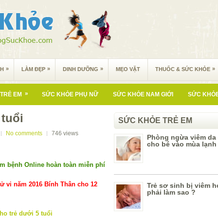
»
»
»
»
NH
LÀM ĐẸP
DINH DƯỠNG
MẸO VẶT
THUỐC & SỨC KHỎE
»
TRẺ EM
SỨC KHỎE PHỤ NỮ
SỨC KHỎE NAM GIỚI
SỨC KHỎE
 tuổi
SỨC KHỎE TRẺ EM
No comments
746
views
Phòng ngừa viêm da 
cho bé vào mùa lạnh
m bệnh Online hoàn toàn miễn phí
ử vi năm 2016 Bính Thân cho 12
Trẻ sơ sinh bị viêm 
phải làm sao ?