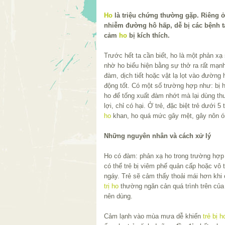
Ho
là triệu chứng thường gặp. Riêng ở 
nhiễm đường hô hấp, dễ bị các bệnh t
cảm
ho
bị kích thích.
Trước hết ta cần biết, ho là một phản xạ 
nhờ ho biểu hiện bằng sự thở ra rất mạn
đàm, dịch tiết hoặc vật lạ lọt vào đường
động tốt. Có một số trường hợp như: bị 
ho để tống xuất đàm nhớt mà lại dùng th
lợi, chỉ có hại. Ở trẻ, đặc biệt trẻ dưới 5
ho
khan, ho quá mức gây mệt, gây nôn ói
Những nguyên nhân và cách xử lý
Ho có đàm: phản xạ ho trong trường hợp 
có thể trẻ bị viêm phế quản cấp hoặc vô 
ngáy. Trẻ sẽ cảm thấy thoải mái hơn khi
trị ho
thường ngăn cản quá trình trên của
nên dùng.
Cảm lạnh vào mùa mưa dễ khiến
trẻ bị h