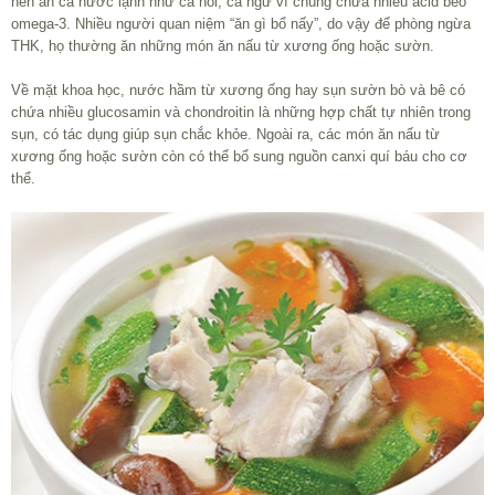
nên ăn cá nước lạnh như cá hồi, cá ngừ vì chúng chứa nhiều acid béo
omega-3. Nhiều người quan niệm “ăn gì bổ nấy”, do vậy để phòng ngừa
THK, họ thường ăn những món ăn nấu từ xương ống hoặc sườn.
Về mặt khoa học, nước hầm từ xương ống hay sụn sườn bò và bê có
chứa nhiều glucosamin và chondroitin là những hợp chất tự nhiên trong
sụn, có tác dụng giúp sụn chắc khỏe. Ngoài ra, các món ăn nấu từ
xương ống hoặc sườn còn có thể bổ sung nguồn canxi quí báu cho cơ
thể.