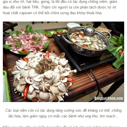
gia vị như ớt, hạt tiêu, gừng, lá lốt đều có tác dụng chống viêm, giảm
đau đối với bệnh THK. Thậm chí người ta còn phân tách được từ ớt
hoạt chất capsain có thể bôi chữa sưng đau khớp thoái hóa.
Các loại nấm còn có tác dụng tăng cường sức đề kháng cơ thể, chống
lão hóa, làm giảm nguy cơ mắc các bệnh như ung thư, tim mạch…