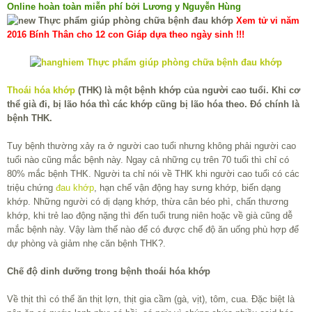
Online hoàn toàn miễn phí bởi Lương y Nguyễn Hùng
Xem tử vi năm
2016 Bính Thân cho 12 con Giáp dựa theo ngày sinh !!!
Thoái hóa khớp
(THK) là một bệnh khớp của người cao tuổi. Khi cơ
thể già đi, bị lão hóa thì các khớp cũng bị lão hóa theo. Đó chính là
bệnh THK.
Tuy bệnh thường xảy ra ở người cao tuổi nhưng không phải người cao
tuổi nào cũng mắc bệnh này. Ngay cả những cụ trên 70 tuổi thì chỉ có
80% mắc bệnh THK. Người ta chỉ nói về THK khi người cao tuổi có các
triệu chứng
đau khớp
, hạn chế vận động hay sưng khớp, biến dạng
khớp. Những người có dị dạng khớp, thừa cân béo phì, chấn thương
khớp, khi trẻ lao động nặng thì đến tuổi trung niên hoặc về già cũng dễ
mắc bệnh này. Vậy làm thế nào để có được chế độ ăn uống phù hợp để
dự phòng và giảm nhẹ căn bệnh THK?.
Chế độ dinh dưỡng trong bệnh thoái hóa khớp
Về thịt thì có thể ăn thịt lợn, thịt gia cầm (gà, vịt), tôm, cua. Đặc biệt là