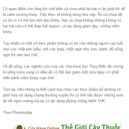
Có quan điểm cho rằng khi chế biến cà chua phải bỏ hạt vì ăn phải thì dễ
bị viêm xương khớp. Trên thực tế không đúng như vậy. Ăn cà chua rất
có lợi vì có thể làm bớt đau khớp. Hạt cà chua không những không có
hại mà còn có thể thay thế aspirin, có tác dụng giảm đau, chống viêm
khớp.
Tuy nhiên có một số thực phẩm không có lợi cho những người cao tuổi
như các chất béo (dầu, mỡ các loại), chất ngọt như kẹo, bánh, đồ uống
ngọt thì nên hạn chế.
Về đồ uống, các nghiên cứu của các nhà khoa học Thụy Điển đã chứng
tỏ uống rượu vang có điều độ có thể làm giảm một nửa nguy cơ phát
triển bệnh viêm khớp mạn tính.
Tóm lại, nếu chúng ta biết cách lựa chọn các thực phẩm bổ dưỡng và
phối hợp sử dụng chúng thường xuyên thì có thể nấu được những món
ăn rất ngon miệng mà lại có tác dụng phòng chống bệnh THK.
Theo Phunutoday