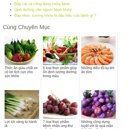
Bắp cải và công dụng chữa bệnh
Dinh dưỡng cho người bệnh khớp
Đau nhức xương khớp là dấu hiệu của bệnh gì ?
Cùng Chuyên Mục
Thức ăn giàu chất xơ
6 loại thực phẩm giúp
Những điều tối kỵ khi
có lợi tích cực cho
ổn định lượng đường
ăn tôm
sức khỏe
trong máu
Lợi ích vàng từ hành
7 loại thực phẩm
Những công dụng
lá
bệnh nhân ung thư
tuyệt vời từ quả mận