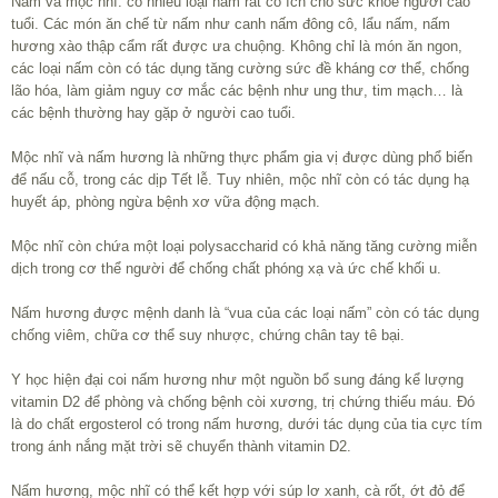
Nấm và mộc nhĩ: có nhiều loại nấm rất có ích cho sức khỏe người cao
tuổi. Các món ăn chế từ nấm như canh nấm đông cô, lẩu nấm, nấm
hương xào thập cẩm rất được ưa chuộng. Không chỉ là món ăn ngon,
các loại nấm còn có tác dụng tăng cường sức đề kháng cơ thể, chống
lão hóa, làm giảm nguy cơ mắc các bệnh như ung thư, tim mạch… là
các bệnh thường hay gặp ở người cao tuổi.
Mộc nhĩ và nấm hương là những thực phẩm gia vị được dùng phổ biến
để nấu cỗ, trong các dịp Tết lễ. Tuy nhiên, mộc nhĩ còn có tác dụng hạ
huyết áp, phòng ngừa bệnh xơ vữa động mạch.
Mộc nhĩ còn chứa một loại polysaccharid có khả năng tăng cường miễn
dịch trong cơ thể người để chống chất phóng xạ và ức chế khối u.
Nấm hương được mệnh danh là “vua của các loại nấm” còn có tác dụng
chống viêm, chữa cơ thể suy nhược, chứng chân tay tê bại.
Y học hiện đại coi nấm hương như một nguồn bổ sung đáng kể lượng
vitamin D2 để phòng và chống bệnh còi xương, trị chứng thiếu máu. Đó
là do chất ergosterol có trong nấm hương, dưới tác dụng của tia cực tím
trong ánh nắng mặt trời sẽ chuyển thành vitamin D2.
Nấm hương, mộc nhĩ có thể kết hợp với súp lơ xanh, cà rốt, ớt đỏ để