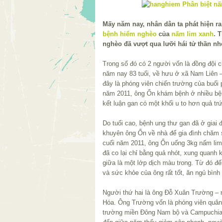
Mấy năm nay, nhân dân ta phát hiện ra
bệnh hiểm nghèo
của
nấm lim xanh
. 
nghèo đã vượt qua lưỡi hái tử thần 
Trong số đó có 2 người vốn là đồng đội c
năm nay 83 tuổi, về hưu ở xã Nam Liên
đây là phóng viên chiến trường của buổi
năm 2011, ông Ổn khám bệnh ở nhiều bện
kết luận gan có một khối u to hơn quả trứ
Do tuổi cao, bệnh ung thư gan đã ở giai 
khuyên ông Ổn về nhà để gia đình chăm 
cuối năm 2011, ông Ổn uống 3kg nấm lim x
đã co lại chỉ bằng quả nhót, xung quanh 
giữa là một lớp dịch màu trong. Từ đó đ
và sức khỏe của ông rất tốt, ăn ngủ bình
Người thứ hai là ông Đỗ Xuân Trường – 
Hóa. Ông Trường vốn là phóng viên quân
trường miền Đông Nam bộ và Campuchia