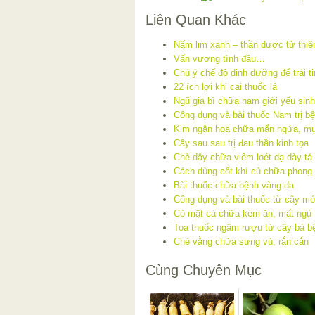
Liên Quan Khác
Nấm lim xanh – thần dược từ thiê
Vấn vương tình đầu…
Chú ý chế độ dinh dưỡng để trái 
22 ích lợi khi cai thuốc lá
Ngũ gia bì chữa nam giới yếu sinh
Công dụng và bài thuốc Nam trị bệ
Kim ngân hoa chữa mẩn ngứa, mụ
Cây sau sau trị đau thần kinh tọa
Chè dây chữa viêm loét dạ dày tá 
Cách dùng cốt khí củ chữa phong
Bài thuốc chữa bệnh vàng da
Công dụng và bài thuốc từ cây mó
Cỏ mật cá chữa kém ăn, mất ngủ
Toa thuốc ngâm rượu từ cây bá b
Chè vằng chữa sưng vú, rắn cắn
Cùng Chuyên Mục