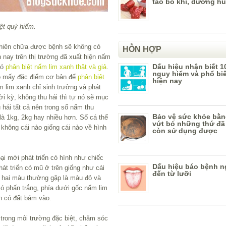
táo bổ khí, dưỡng hu
ệt quý hiếm.
 nhiên chữa được bệnh sẽ không có
HỖN HỢP
 nay trên thị trường đã xuất hiện nấm
Dấu hiệu nhận biết 1
hó
phân biệt nấm lim xanh thật và giả
.
nguy hiểm và phổ bi
Có mấy đặc điểm cơ bản để
phân biệt
hiện nay
 lim xanh chỉ sinh trưởng và phát
hời kỳ, không thu hái thì tự nó sẽ mục
 hái tất cả nên trong số nấm thu
Bảo vệ sức khỏe bằn
 là 1kg, 2kg hay nhiều hơn. Số cá thể
vứt bỏ những thứ đã
 không cái nào giống cái nào về hình
còn sử dụng được
oại mới phát triển có hình như chiếc
Dấu hiệu báo bệnh n
hát triển có mũ ở trên giống như cái
đến từ lưỡi
ó hai màu thường gặp là màu đỏ và
ó phấn trắng, phía dưới gốc nấm lim
n có đất bám vào.
trong môi trường đặc biệt, chăm sóc