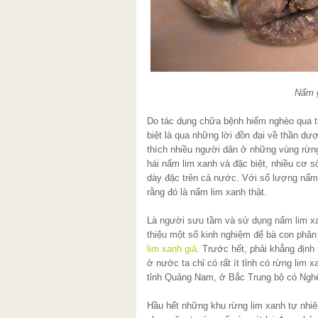
Nấm g
Do tác dụng chữa bệnh hiểm nghèo qua t
biệt là qua những lời đồn đại về thần d
thích nhiều người dân ở những vùng rừng
hái nấm lim xanh và đặc biệt, nhiều cơ 
dày đặc trên cả nước. Với số lượng nấm l
rằng đó là nấm lim xanh thật.
Là người sưu tầm và sử dụng nấm lim xan
thiệu một số kinh nghiệm để bà con phân
lim xanh giả
. Trước hết, phải khẳng định
ở nước ta chỉ có rất ít tỉnh có rừng lim 
tỉnh Quảng Nam, ở Bắc Trung bộ có Ngh
Hầu hết những khu rừng lim xanh tự nhiên