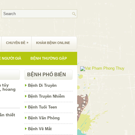
»
CHUYÊN ĐỀ
KHÁM BỆNH ONLINE
 NGƯỜI GIÀ
BỆNH THƯỜNG GẶP
BỆNH PHỔ BIẾN
a túy
Bệnh Di Truyền
n, hoang
Bệnh Truyền Nhiễm
Bệnh Tuổi Teen
n thiết
Bệnh Văn Phòng
Bệnh Về Mắt