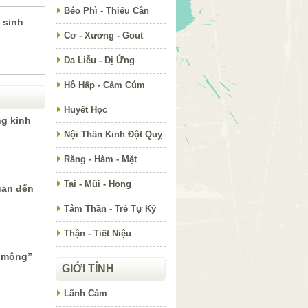
Béo Phì - Thiếu Cân
m sinh
Cơ - Xương - Gout
Da Liễu - Dị Ứng
Hô Hấp - Cảm Cúm
Huyết Học
g kinh
Nội Thần Kinh Đột Quỵ
Răng - Hàm - Mặt
Tai - Mũi - Họng
uan đến
Tâm Thần - Trẻ Tự Kỷ
Thận - Tiết Niệu
c mộng”
GIỚI TÍNH
Lãnh Cảm