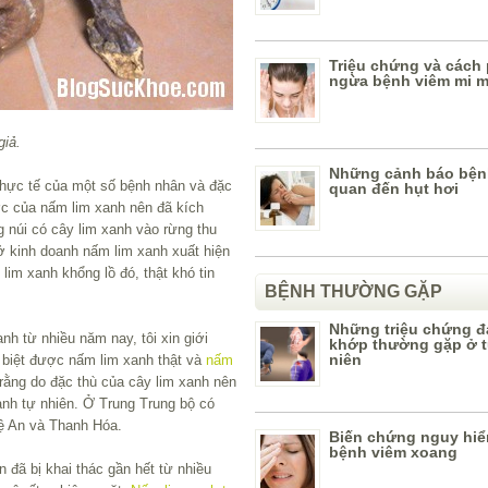
Triệu chứng và cách
ngừa bệnh viêm mi m
iả.
Những cảnh báo bệnh
hực tế của một số bệnh nhân và đặc
quan đến hụt hơi
ược của nấm lim xanh nên đã kích
 núi có cây lim xanh vào rừng thu
sở kinh doanh nấm lim xanh xuất hiện
im xanh khổng lồ đó, thật khó tin
BỆNH THƯỜNG GẶP
Những triệu chứng 
h từ nhiều năm nay, tôi xin giới
khớp thường gặp ở t
niên
 biệt được nấm lim xanh thật và
nấm
 rằng do đặc thù của cây lim xanh nên
xanh tự nhiên. Ở Trung Trung bộ có
ệ An và Thanh Hóa.
Biến chứng nguy hi
bệnh viêm xoang
 đã bị khai thác gần hết từ nhiều