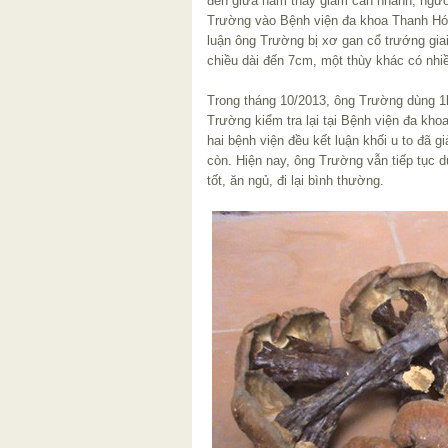
đến giữa năm thấy giảm cân nhanh, ngườ
Trường vào Bệnh viện đa khoa Thanh Hóa
luận ông Trường bị xơ gan cổ trướng giai
chiều dài đến 7cm, một thùy khác có nhiề
Trong tháng 10/2013, ông Trường dùng 1k
Trường kiểm tra lại tại Bệnh viện đa kh
hai bệnh viện đều kết luận khối u to đã 
còn. Hiện nay, ông Trường vẫn tiếp tục 
tốt, ăn ngủ, đi lại bình thường.