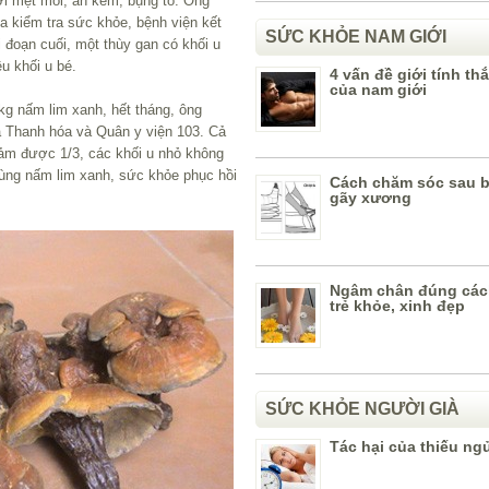
i mệt mỏi, ăn kém, bụng to. Ông
 kiểm tra sức khỏe, bệnh viện kết
SỨC KHỎE NAM GIỚI
 đoạn cuối, một thùy gan có khối u
u khối u bé.
4 vấn đề giới tính th
của nam giới
g nấm lim xanh, hết tháng, ông
oa Thanh hóa và Quân y viện 103. Cả
giảm được 1/3, các khối u nhỏ không
dùng nấm lim xanh, sức khỏe phục hồi
Cách chăm sóc sau bó
gãy xương
Ngâm chân đúng các
trẻ khỏe, xinh đẹp
SỨC KHỎE NGƯỜI GIÀ
Tác hại của thiếu ng