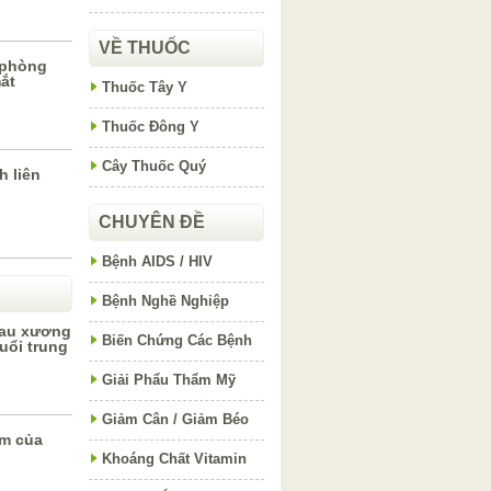
VỀ THUỐC
 phòng
ắt
Thuốc Tây Y
Thuốc Đông Y
Cây Thuốc Quý
 liên
CHUYÊN ĐỀ
Bệnh AIDS / HIV
Bệnh Nghề Nghiệp
đau xương
Biến Chứng Các Bệnh
uổi trung
Giải Phẩu Thẩm Mỹ
Giảm Cân / Giảm Béo
ểm của
Khoáng Chất Vitamin