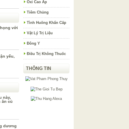
Oxi Cao Áp
Tiêm Chủng
Tình Huống Khẩn Cấp
 họng với
Vật Lý Trị Liệu
Đông Y
Điều Trị Không Thuốc
ận yếu,
THÔNG TIN
u này,
 ăn củ
ng dương