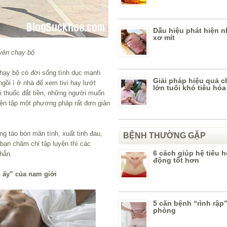
Dấu hiệu phát hiện 
xơ mít
yên chạy bộ
hạy bộ có đời sống tình dục mạnh
Giải pháp hiệu quả 
gồi ì ở nhà để xem tivi hay lướt
lớn tuổi khó tiêu hóa
ại thuốc đắt tiền, những người muốn
uyện tập một phương pháp rất đơn giản
ng táo bón mãn tính, xuất tinh đau,
BỆNH THƯỜNG GẶP
bạn chăm chỉ tập luyện thì các
6 cách giúp hệ tiêu 
hẳn.
động tốt hơn
 ấy” của nam giới
5 căn bệnh “rình rập
phòng