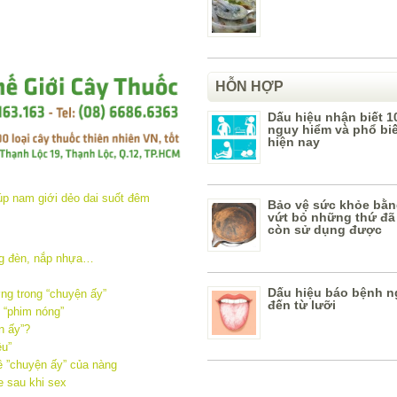
HỖN HỢP
Dấu hiệu nhận biết 1
nguy hiểm và phổ bi
hiện nay
Bảo vệ sức khỏe bằn
vứt bỏ những thứ đã
còn sử dụng được
ng đèn, nắp nhựa…
Dấu hiệu báo bệnh n
ng trong “chuyện ấy”
đến từ lưỡi
 “phim nóng”
n ấy”?
êu”
ề ”chuyện ấy” của nàng
e sau khi sex