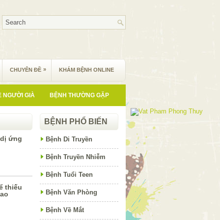
»
CHUYÊN ĐỀ
KHÁM BỆNH ONLINE
 NGƯỜI GIÀ
BỆNH THƯỜNG GẶP
BỆNH PHỔ BIẾN
dị ứng
Bệnh Di Truyền
Bệnh Truyền Nhiễm
Bệnh Tuổi Teen
 thiếu
Bệnh Văn Phòng
cao
Bệnh Về Mắt