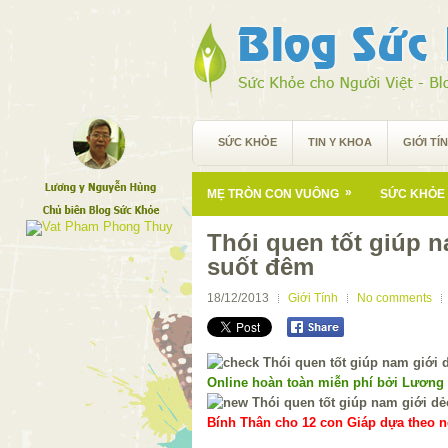
SỨC KHỎE
TIN Y KHOA
GIỚI TÍ
»
MẸ TRÒN CON VUÔNG
SỨC KHỎE 
Thói quen tốt giúp n
suốt đêm
18/12/2013
Giới Tính
No comments
Online hoàn toàn miễn phí bởi Lương
Bính Thân cho 12 con Giáp dựa theo ng