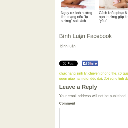
Nguy cơ ảnh hưởng
Cách khắc phục 6 
tính mạng nếu "tự
nạn thường gặp kh
sướng" sai cách
"yêu"
Bình Luận Facebook
bình luận
chức năng sinh lý
,
chuyện phòng the
,
cơ qu
quen giúp nam giới dẻo dai
,
đời sống tình d
Leave a Reply
Your email address will not be published.
Comment