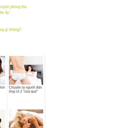
huyện phòng the
ện ấy”
ng gì không?
chơi
Chuyện lạ người đàn
ông có 2 "của quý"