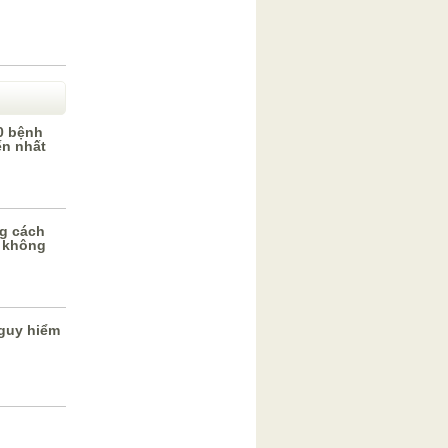
0 bệnh
ến nhất
g cách
 không
guy hiểm