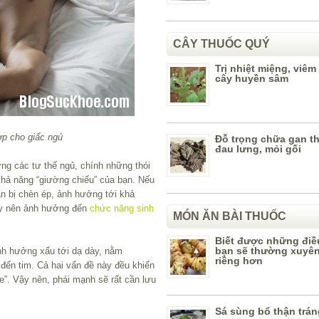
CÂY THUỐC QUÝ
Trị nhiệt miệng, viêm
cây huyền sâm
ợp cho giấc ngủ
Đỗ trọng chữa gan th
đau lưng, mỏi gối
ng các tư thế ngủ, chính những thói
khả năng “giường chiếu” của bạn. Nếu
n bị chèn ép, ảnh hưởng tới khả
ày nên ảnh hưởng đến
chức năng sinh
MÓN ĂN BÀI THUỐC
Biết được những điề
bạn sẽ thường xuyên
nh hưởng xấu tới dạ dày, nằm
riềng hơn
 đến tim. Cả hai vấn đề này đều khiến
”. Vậy nên, phái mạnh sẽ rất cần lưu
Sá sùng bổ thận trá