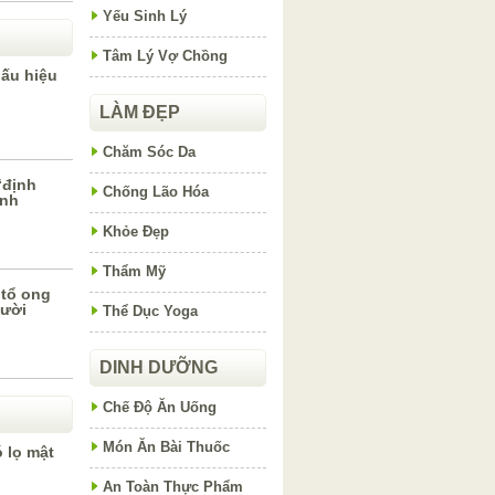
Yếu Sinh Lý
Tâm Lý Vợ Chồng
dấu hiệu
LÀM ĐẸP
Chăm Sóc Da
“định
Chống Lão Hóa
ình
Khỏe Đẹp
Thẩm Mỹ
tổ ong
gười
Thể Dục Yoga
DINH DƯỠNG
Chế Độ Ăn Uống
Món Ăn Bài Thuốc
 lọ mật
An Toàn Thực Phẩm