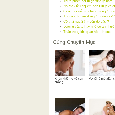
Thực phẩm cải thiện sinh lý nam
Những điều chị em nên lưu ý về c
8 cách quyến rũ chàng trong “chuy
Khi nào thì nên dừng “chuyện ấy”?
Có thai ngoài ý muốn do đâu ?
Dương vật to hay nhỏ có ảnh hưở
Thận trọng khi quan hệ tình dục
Cùng Chuyên Mục
Khốn khổ mẹ kế con
Vợ tôi là một dân 
chồng