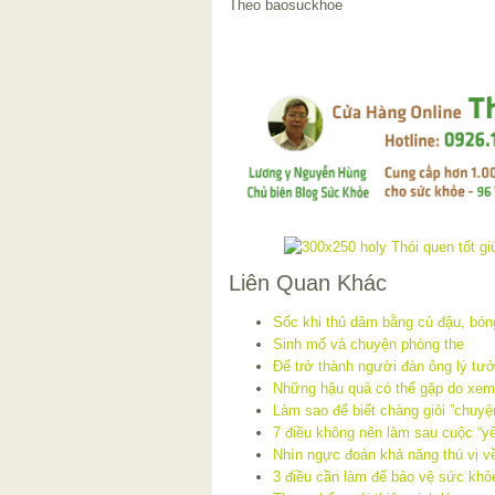
Theo baosuckhoe
Liên Quan Khác
Sốc khi thủ dâm bằng củ đậu, bó
Sinh mổ và chuyện phòng the
Để trở thành người đàn ông lý tưở
Những hậu quả có thể gặp do xem
Làm sao để biết chàng giỏi ”chuyệ
7 điều không nên làm sau cuộc “y
Nhìn ngực đoán khả năng thú vị v
3 điều cần làm để bảo vệ sức khỏ