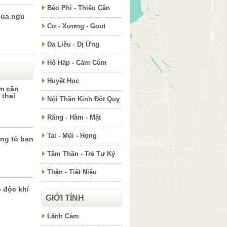
Béo Phì - Thiếu Cân
của ngủ
Cơ - Xương - Gout
Da Liễu - Dị Ứng
Hô Hấp - Cảm Cúm
Huyết Học
m cần
 thai
Nội Thần Kinh Đột Quỵ
Răng - Hàm - Mặt
Tai - Mũi - Họng
ng tỏ bạn
Tâm Thần - Trẻ Tự Kỷ
Thận - Tiết Niệu
ộ độc khí
GIỚI TÍNH
Lãnh Cảm