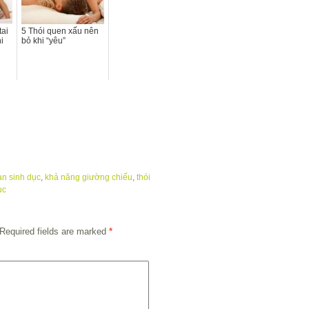
tai
5 Thói quen xấu nên
i
bỏ khi “yêu”
an sinh dục
,
khả năng giường chiếu
,
thói
ục
Required fields are marked
*