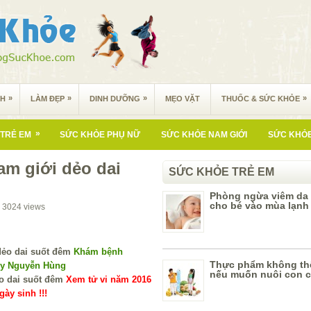
»
»
»
»
NH
LÀM ĐẸP
DINH DƯỠNG
MẸO VẶT
THUỐC & SỨC KHỎE
»
TRẺ EM
SỨC KHỎE PHỤ NỮ
SỨC KHỎE NAM GIỚI
SỨC KHỎE
am giới dẻo dai
SỨC KHỎE TRẺ EM
Phòng ngừa viêm da 
cho bé vào mùa lạnh
3024
views
Khám bệnh
Thực phẩm không thể
 y Nguyễn Hùng
nếu muốn nuôi con 
Xem tử vi năm 2016
ày sinh !!!