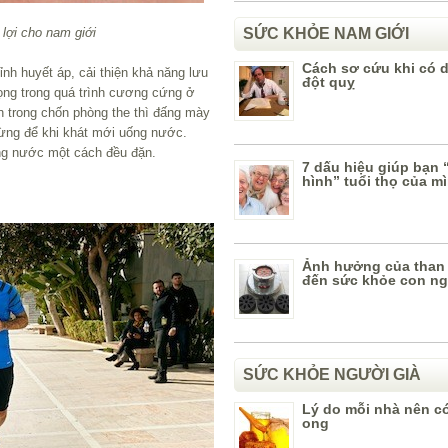
lợi cho nam giới
SỨC KHỎE NAM GIỚI
Cách sơ cứu khi có 
nh huyết áp, cải thiện khả năng lưu
đột quỵ
rọng trong quá trình cương cứng ở
 trong chốn phòng the thì đấng mày
ừng để khi khát mới uống nước.
g nước một cách đều đặn.
7 dấu hiệu giúp bạn 
hình” tuổi thọ của m
Ảnh hưởng của than 
đến sức khỏe con n
SỨC KHỎE NGƯỜI GIÀ
Lý do mỗi nhà nên có
ong