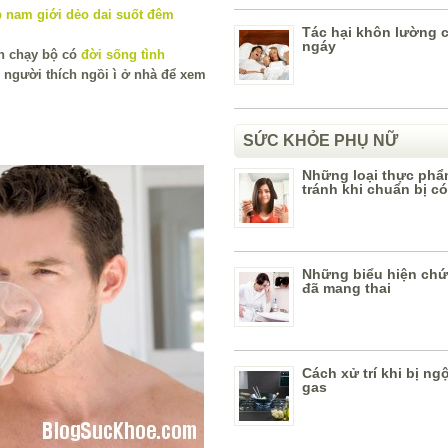
Tác hại khôn lường 
ngáy
n chạy bộ có
đời sống tình
người thích ngồi ì ở nhà để xem
SỨC KHỎE PHỤ NỮ
Những loại thực phẩ
tránh khi chuẩn bị có
Những biểu hiện chứ
đã mang thai
Cách xử trí khi bị ng
gas